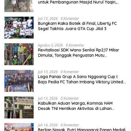
untuk Pembangunan Masjid Nurul Yaqin,
Wujud Nyata Kepedulian terhadap Rumah
Ibadah
Juli 13, 2026
0 Komentar
Bungkam Kaka Botek di Final, Liberty FC
Segel Takhta Juara GTA Cup Jilid 3
Agustus 5, 2026
0 Komentar
Revitalisasi SDK Wano Senilai Rp2,17 Miliar
Dimulai, Tonggak Penguatan Mutu
Pendidikan di Manggarai Timur
Juli 13, 2026
0 Komentar
Laga Panas Grup A Sano Nggoang Cup I:
Bajo Pedia FC Tahan Imbang Viktory United
1-1, Pelatih dan Manajemen Puji Sportivitas
Tim
Juli 13, 2026
0 Komentar
Kabulkan Aduan Warga, Komnas HAM
Desak TNI Hentikan Aktivitas di Lahan
Sengketa Tonggurambang
Juli 14, 2026
0 Komentar
Berlian Nasak, Putri Manggarai Panen Medali