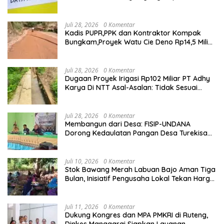
Sesuai,Lab Tidak Terakreditasi
Juli 28, 2026
0 Komentar
Kadis PUPR,PPK dan Kontraktor Kompak
Bungkam,Proyek Watu Cie Deno Rp14,5 Miliar
Terus Jadi Sorotan
Juli 28, 2026
0 Komentar
Dugaan Proyek Irigasi Rp102 Miliar PT Adhy
Karya Di NTT Asal-Asalan: Tidak Sesuai
Spek,Diduga Dibackup APH
Juli 28, 2026
0 Komentar
Membangun dari Desa: FISIP-UNDANA
Dorong Kedaulatan Pangan Desa Turekisa
melalui Rekayasa Model Berbasis Modal
Sosial
Juli 10, 2026
0 Komentar
Stok Bawang Merah Labuan Bajo Aman Tiga
Bulan, Inisiatif Pengusaha Lokal Tekan Harga
dan Buka Lapangan Kerja
Juli 11, 2026
0 Komentar
Dukung Kongres dan MPA PMKRI di Ruteng,