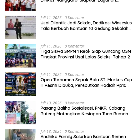
Dinkes Manggarai Siapkan Layanan
Kesehatan Gratis
Juli 11, 2026
0 Komentar
Usai Dilantik Jadi Sekda, Dedikasi Winsesius
Tala Berbuah Bantuan 10 Gedung Sekolah
dari Astra
Juli 11, 2026
0 Komentar
Tiga Siswa SMPN 1 Reok Siap Guncang OSN
Tingkat Provinsi Usai Lolos Seleksi Tahap 2
Juli 11, 2026
0 Komentar
Open Turnamen Sepak Bola ST. Markus Cup
III Resmi Dibuka, Perebutkan Hadiah Rp10
Juta
Juli 13, 2026
0 Komentar
Pasang Baliho Sosialisasi, PMKRI Cabang
Ruteng Matangkan Kesiapan Tuan Rumah
Kongres dan MPA Nasional
Juli 13, 2026
0 Komentar
Andhika Family Salurkan Bantuan Semen