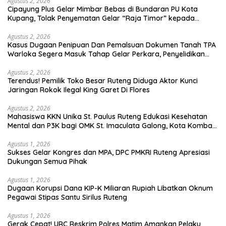
Agustus 2, 2026
Cipayung Plus Gelar Mimbar Bebas di Bundaran PU Kota
Kupang, Tolak Penyematan Gelar “Raja Timor” kepada
Jokowi
Agustus 2, 2026
Kasus Dugaan Penipuan Dan Pemalsuan Dokumen Tanah TPA
Warloka Segera Masuk Tahap Gelar Perkara, Penyelidikan
Polres Manggarai Barat Memasuki Fase Krusial
Agustus 2, 2026
Terendus! Pemilik Toko Besar Ruteng Diduga Aktor Kunci
Jaringan Rokok Ilegal King Garet Di Flores
Agustus 2, 2026
Mahasiswa KKN Unika St. Paulus Ruteng Edukasi Kesehatan
Mental dan P3K bagi OMK St. Imaculata Galong, Kota Komba
Utara
Agustus 1, 2026
Sukses Gelar Kongres dan MPA, DPC PMKRI Ruteng Apresiasi
Dukungan Semua Pihak
Agustus 1, 2026
Dugaan Korupsi Dana KIP-K Miliaran Rupiah Libatkan Oknum
Pegawai Stipas Santu Sirilus Ruteng
Agustus 1, 2026
Gerak Cepat! URC Reskrim Polres Matim Amankan Pelaku