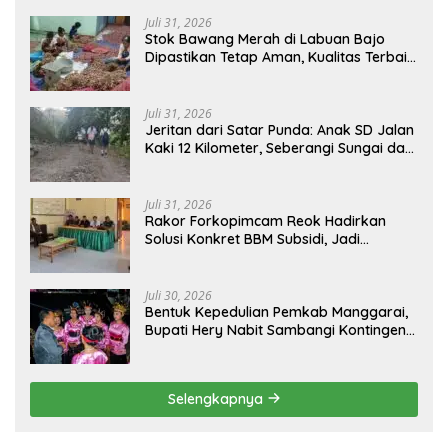
Juli 31, 2026
Stok Bawang Merah di Labuan Bajo
Dipastikan Tetap Aman, Kualitas Terbaik
dan Harga Murah, Masyarakat Apresiasi
Peran Ninonk
Juli 31, 2026
Jeritan dari Satar Punda: Anak SD Jalan
Kaki 12 Kilometer, Seberangi Sungai dan
Hutan Demi Sekolah, Warga Desak
Bupati Manggarai Timur Bertindak
Juli 31, 2026
Rakor Forkopimcam Reok Hadirkan
Solusi Konkret BBM Subsidi, Jadi
Harapan Baru Petani dan Nelayan
Juli 30, 2026
Bentuk Kepedulian Pemkab Manggarai,
Bupati Hery Nabit Sambangi Kontingen
Jamda X NTT dan Titip Pesan Jati Diri
Selengkapnya