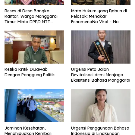
Reses di Desa Bangka
Mata Hukum yang Rabun di
Kantar, Warga Manggarai
Pelosok: Menakar
Timur Minta DPRD NTT
FenomenaNo Viral – No
Perjuangkan Pencabutan
Justice dari Bumi Flobamora
Pergub Larangan Beli BBM
Bersubsidi Bagi Penunggak
Pajak
Ketika Kritik DiJawab
Urgensi Peta Jalan
Dengan Panggung Politik
Revitalisasi demi Menjaga
Eksistensi Bahasa Manggarai
Jaminan Kesehatan,
Urgensi Penggunaan Bahasa
Menghidupkan Kembali
Indonesia di Lingkungan