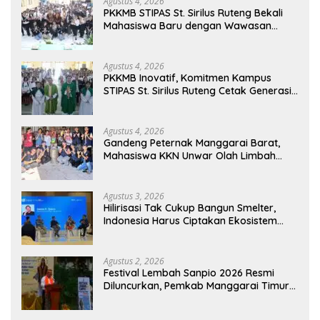
Agustus 4, 2026
PKKMB STIPAS St. Sirilus Ruteng Bekali
Mahasiswa Baru dengan Wawasan
Akademik dan Jiwa Organisasi
Agustus 4, 2026
PKKMB Inovatif, Komitmen Kampus
STIPAS St. Sirilus Ruteng Cetak Generasi
Cerdas dan Berkarakter
Agustus 4, 2026
Gandeng Peternak Manggarai Barat,
Mahasiswa KKN Unwar Olah Limbah
Jerami Jadi Pakan Fermentasi
Agustus 3, 2026
Hilirisasi Tak Cukup Bangun Smelter,
Indonesia Harus Ciptakan Ekosistem
Industri Berkelanjutan
Agustus 2, 2026
Festival Lembah Sanpio 2026 Resmi
Diluncurkan, Pemkab Manggarai Timur
Kucurkan Rp100 Juta untuk Dukung
Generasi Berkarakter