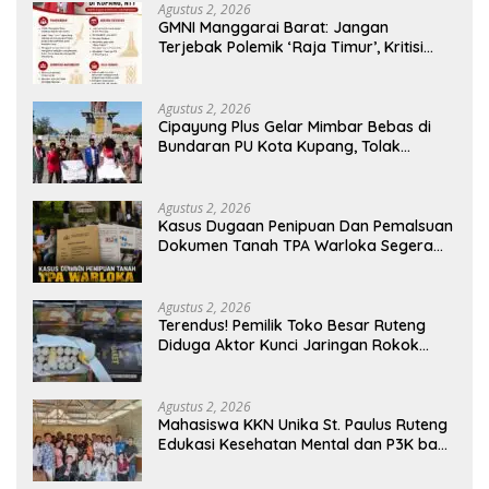
Agustus 2, 2026
GMNI Manggarai Barat: Jangan
Terjebak Polemik ‘Raja Timur’, Kritisi
Kebijakan yang Berdampak bagi
Rakyat
Agustus 2, 2026
Cipayung Plus Gelar Mimbar Bebas di
Bundaran PU Kota Kupang, Tolak
Penyematan Gelar “Raja Timor” kepada
Jokowi
Agustus 2, 2026
Kasus Dugaan Penipuan Dan Pemalsuan
Dokumen Tanah TPA Warloka Segera
Masuk Tahap Gelar Perkara,
Penyelidikan Polres Manggarai Barat
Memasuki Fase Krusial
Agustus 2, 2026
Terendus! Pemilik Toko Besar Ruteng
Diduga Aktor Kunci Jaringan Rokok
Ilegal King Garet Di Flores
Agustus 2, 2026
Mahasiswa KKN Unika St. Paulus Ruteng
Edukasi Kesehatan Mental dan P3K bagi
OMK St. Imaculata Galong, Kota Komba
Utara