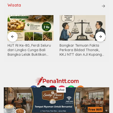
Wisata
HUT RI Ke-80, Ferdi Seluru
Bongkar Temuan Fakta
dari Lingko Cunga Bali
Perkara Bildad Thonak,
K
Bangka Lelak Buktikan
KKJ NTT dan AJI Kupang
Usaha Halia Berdayakan
Minta Pers Kedepankan
a
Warga
Verifikasi
tutup
Copyright © 2025 Pena1ntt.com - Created By FEC Hoster