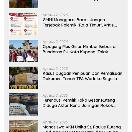
Kucurkan Rp100 Juta untuk Dukung
Generasi Berkarakter
Agustus 2, 2026
GMNI Manggarai Barat: Jangan
Terjebak Polemik ‘Raja Timur’, Kritisi
Kebijakan yang Berdampak bagi
Rakyat
Agustus 2, 2026
Cipayung Plus Gelar Mimbar Bebas di
Bundaran PU Kota Kupang, Tolak
Penyematan Gelar “Raja Timor” kepada
Jokowi
Agustus 2, 2026
Kasus Dugaan Penipuan Dan Pemalsuan
Dokumen Tanah TPA Warloka Segera
Masuk Tahap Gelar Perkara,
Penyelidikan Polres Manggarai Barat
Memasuki Fase Krusial
Agustus 2, 2026
Terendus! Pemilik Toko Besar Ruteng
Diduga Aktor Kunci Jaringan Rokok
Ilegal King Garet Di Flores
Agustus 2, 2026
Mahasiswa KKN Unika St. Paulus Ruteng