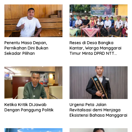
Penentu Masa Depan,
Reses di Desa Bangka
Pernikahan Dini Bukan
Kantar, Warga Manggarai
Sekadar Pilihan
Timur Minta DPRD NTT
Perjuangkan Pencabutan
Pergub Larangan Beli BBM
Bersubsidi Bagi Penunggak
Pajak
Ketika Kritik DiJawab
Urgensi Peta Jalan
Dengan Panggung Politik
Revitalisasi demi Menjaga
Eksistensi Bahasa Manggarai