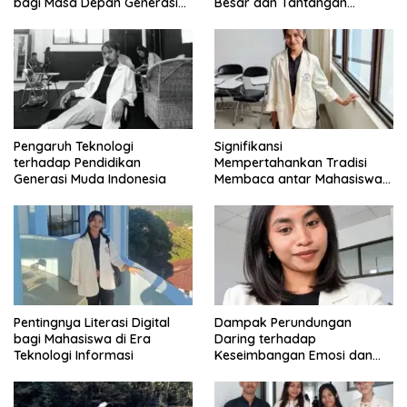
bagi Masa Depan Generasi
Besar dan Tantangan
Intelektual
Zaman
Pengaruh Teknologi
Signifikansi
terhadap Pendidikan
Mempertahankan Tradisi
Generasi Muda Indonesia
Membaca antar Mahasiswa
di Era Digital
Pentingnya Literasi Digital
Dampak Perundungan
bagi Mahasiswa di Era
Daring terhadap
Teknologi Informasi
Keseimbangan Emosi dan
Kesehatan Mental Remaja