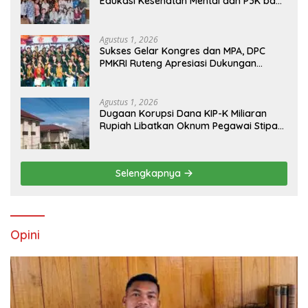
Edukasi Kesehatan Mental dan P3K bagi
OMK St. Imaculata Galong, Kota Komba
Utara
Agustus 1, 2026
Sukses Gelar Kongres dan MPA, DPC
PMKRI Ruteng Apresiasi Dukungan
Semua Pihak
Agustus 1, 2026
Dugaan Korupsi Dana KIP-K Miliaran
Rupiah Libatkan Oknum Pegawai Stipas
Santu Sirilus Ruteng
Selengkapnya
Opini