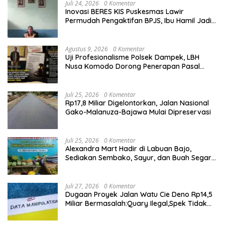
Juli 24, 2026
0 Komentar
Inovasi BERES KIS Puskesmas Lawir
Permudah Pengaktifan BPJS, Ibu Hamil Jadi
Prioritas
Agustus 9, 2026
0 Komentar
Uji Profesionalisme Polsek Dampek, LBH
Nusa Komodo Dorong Penerapan Pasal
Berlapis dalam Kasus YN : Dugaan
Perzinahan dan Pengabaian Sanksi Adat
Juli 25, 2026
0 Komentar
Rp17,8 Miliar Digelontorkan, Jalan Nasional
Gako-Malanuza-Bajawa Mulai Dipreservasi
Juli 25, 2026
0 Komentar
Alexandra Mart Hadir di Labuan Bajo,
Sediakan Sembako, Sayur, dan Buah Segar
dengan Harga Bersahabat
Juli 27, 2026
0 Komentar
Dugaan Proyek Jalan Watu Cie Deno Rp14,5
Miliar Bermasalah:Quary Ilegal,Spek Tidak
Sesuai,Lab Tidak Terakreditasi