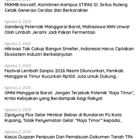
PKKMB Inovatif, Komitmen Kampus STIPAS St. Sirilus Ruteng
Cetak Generasi Cerdas dan Berkarakter
Agustus 4, 2026
Gandeng Peternak Manggarai Barat, Mahasiswa KKN Unwar
Olah Limbah Jerami Jadi Pakan Fermentasi
Agustus 3, 2026
Hilirisasi Tak Cukup Bangun Smelter, Indonesia Harus Ciptakan
Ekosistem Industri Berkelanjutan
Agustus 2, 2026
Festival Lembah Sanpio 2026 Resmi Diluncurkan, Pemkab
Manggarai Timur Kucurkan Rp100 Juta untuk Dukung
Generasi Berkarakter
Agustus 2, 2026
GMNI Manggarai Barat: Jangan Terjebak Polemik ‘Raja Timur’,
Kritisi Kebijakan yang Berdampak bagi Rakyat
Agustus 2, 2026
Cipayung Plus Gelar Mimbar Bebas di Bundaran PU Kota
Kupang, Tolak Penyematan Gelar “Raja Timor” kepada
Jokowi
Agustus 2, 2026
Kasus Dugaan Penipuan Dan Pemalsuan Dokumen Tanah TPA