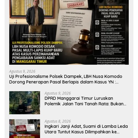
Agustus 9, 2026
Uji Profesionalisme Polsek Dampek, LBH Nusa Komodo
Dorong Penerapan Pasal Berlapis dalam Kasus YN :
Dugaan Perzinahan dan Pengabaian Sanksi Adat
Agustus 9, 2026
DPRD Manggarai Timur Luruskan
Polemik Jalan Tani Tanah Rata: Bukan
PPL, Pemilik Lahan yang Tak Beri Izin
Agustus 8, 2026
Ingkari Janji Adat, Suami di Lamba Leda
Utara Tuntut Kasus Dilimpahkan ke
Kejaksaan