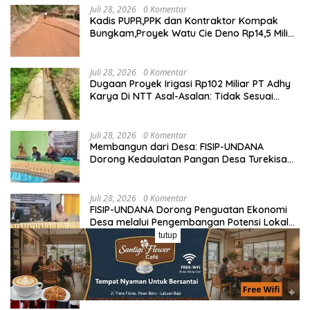
Juli 28, 2026
0 Komentar
Kadis PUPR,PPK dan Kontraktor Kompak
Bungkam,Proyek Watu Cie Deno Rp14,5 Miliar
Terus Jadi Sorotan
Juli 28, 2026
0 Komentar
Dugaan Proyek Irigasi Rp102 Miliar PT Adhy
Karya Di NTT Asal-Asalan: Tidak Sesuai
Spek,Diduga Dibackup APH
Juli 28, 2026
0 Komentar
Membangun dari Desa: FISIP-UNDANA
Dorong Kedaulatan Pangan Desa Turekisa
melalui Rekayasa Model Berbasis Modal
Sosial
Juli 28, 2026
0 Komentar
FISIP-UNDANA Dorong Penguatan Ekonomi
Desa melalui Pengembangan Potensi Lokal
dan Kelembagaan BUMDes di Kelurahan
tutup
Mangulewa
Juli 11, 2026
0 Komentar
Dukung Kongres dan MPA PMKRI di Ruteng,
Dinkes Manggarai Siapkan Layanan
Kesehatan Gratis