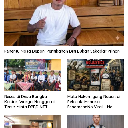
Penentu Masa Depan, Pernikahan Dini Bukan Sekadar Pilihan
Mata Hukum yang Rabun di
Reses di Desa Bangka
Pelosok: Menakar
Kantar, Warga Manggarai
FenomenaNo Viral – No
Timur Minta DPRD NTT
Justice dari Bumi Flobamora
Perjuangkan Pencabutan
Pergub Larangan Beli BBM
Bersubsidi Bagi Penunggak
Pajak