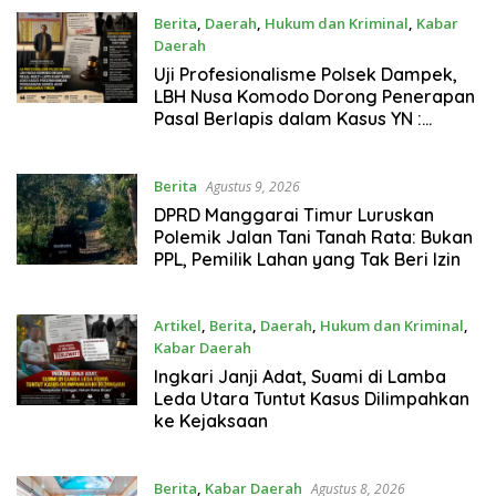
Berita
,
Daerah
,
Hukum dan Kriminal
,
Kabar
Daerah
Agustus 9, 2026
Uji Profesionalisme Polsek Dampek,
LBH Nusa Komodo Dorong Penerapan
Pasal Berlapis dalam Kasus YN :
Dugaan Perzinahan dan Pengabaian
Sanksi Adat
Berita
Agustus 9, 2026
DPRD Manggarai Timur Luruskan
Polemik Jalan Tani Tanah Rata: Bukan
PPL, Pemilik Lahan yang Tak Beri Izin
Artikel
,
Berita
,
Daerah
,
Hukum dan Kriminal
,
Kabar Daerah
Agustus 8, 2026
Ingkari Janji Adat, Suami di Lamba
Leda Utara Tuntut Kasus Dilimpahkan
ke Kejaksaan
Berita
,
Kabar Daerah
Agustus 8, 2026