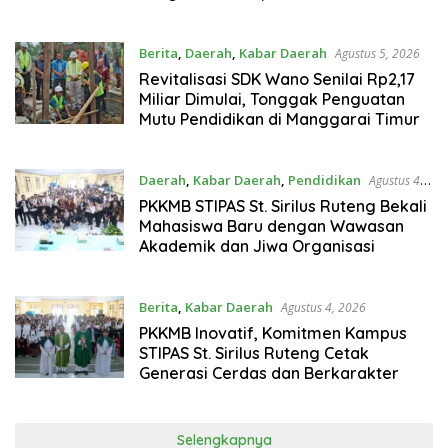
Didik
Berita
,
Daerah
,
Kabar Daerah
Agustus 5, 2026
Revitalisasi SDK Wano Senilai Rp2,17
Miliar Dimulai, Tonggak Penguatan
Mutu Pendidikan di Manggarai Timur
Daerah
,
Kabar Daerah
,
Pendidikan
Agustus 4,
2026
PKKMB STIPAS St. Sirilus Ruteng Bekali
Mahasiswa Baru dengan Wawasan
Akademik dan Jiwa Organisasi
Berita
,
Kabar Daerah
Agustus 4, 2026
PKKMB Inovatif, Komitmen Kampus
STIPAS St. Sirilus Ruteng Cetak
Generasi Cerdas dan Berkarakter
Selengkapnya