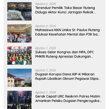
Memasuki Fase Krusial
Agustus 2, 2026
Terendus! Pemilik Toko Besar Ruteng
Diduga Aktor Kunci Jaringan Rokok
Ilegal King Garet Di Flores
Agustus 2, 2026
Mahasiswa KKN Unika St. Paulus Ruteng
Edukasi Kesehatan Mental dan P3K bagi
OMK St. Imaculata Galong, Kota Komba
Utara
Agustus 1, 2026
Sukses Gelar Kongres dan MPA, DPC
PMKRI Ruteng Apresiasi Dukungan
Semua Pihak
Agustus 1, 2026
Dugaan Korupsi Dana KIP-K Miliaran
Rupiah Libatkan Oknum Pegawai Stipas
Santu Sirilus Ruteng
Agustus 1, 2026
Gerak Cepat! URC Reskrim Polres Matim
Amankan Pelaku Dugaan Pengeroyokan
Di Jawang Golo Kantar