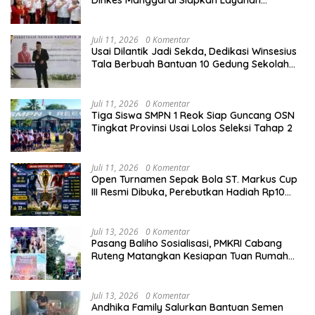
Dinkes Manggarai Siapkan Layanan
Kesehatan Gratis
Juli 11, 2026
0 Komentar
Usai Dilantik Jadi Sekda, Dedikasi Winsesius
Tala Berbuah Bantuan 10 Gedung Sekolah
dari Astra
Juli 11, 2026
0 Komentar
Tiga Siswa SMPN 1 Reok Siap Guncang OSN
Tingkat Provinsi Usai Lolos Seleksi Tahap 2
Juli 11, 2026
0 Komentar
Open Turnamen Sepak Bola ST. Markus Cup
III Resmi Dibuka, Perebutkan Hadiah Rp10
Juta
Juli 13, 2026
0 Komentar
Pasang Baliho Sosialisasi, PMKRI Cabang
Ruteng Matangkan Kesiapan Tuan Rumah
Kongres dan MPA Nasional
Juli 13, 2026
0 Komentar
Andhika Family Salurkan Bantuan Semen