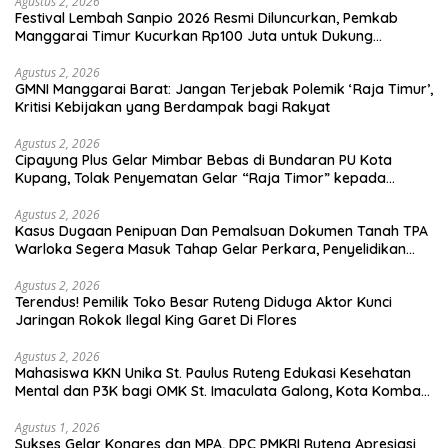
Agustus 2, 2026
Festival Lembah Sanpio 2026 Resmi Diluncurkan, Pemkab
Manggarai Timur Kucurkan Rp100 Juta untuk Dukung
Generasi Berkarakter
Agustus 2, 2026
GMNI Manggarai Barat: Jangan Terjebak Polemik ‘Raja Timur’,
Kritisi Kebijakan yang Berdampak bagi Rakyat
Agustus 2, 2026
Cipayung Plus Gelar Mimbar Bebas di Bundaran PU Kota
Kupang, Tolak Penyematan Gelar “Raja Timor” kepada
Jokowi
Agustus 2, 2026
Kasus Dugaan Penipuan Dan Pemalsuan Dokumen Tanah TPA
Warloka Segera Masuk Tahap Gelar Perkara, Penyelidikan
Polres Manggarai Barat Memasuki Fase Krusial
Agustus 2, 2026
Terendus! Pemilik Toko Besar Ruteng Diduga Aktor Kunci
Jaringan Rokok Ilegal King Garet Di Flores
Agustus 2, 2026
Mahasiswa KKN Unika St. Paulus Ruteng Edukasi Kesehatan
Mental dan P3K bagi OMK St. Imaculata Galong, Kota Komba
Utara
Agustus 1, 2026
Sukses Gelar Kongres dan MPA, DPC PMKRI Ruteng Apresiasi