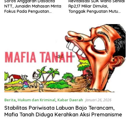
Soroti Anggaran Dasacita
Revitalisasi SDK Wano Senilai
NTT, Junaidin Mahasan Minta
Rp2,17 Miliar Dimulai,
Fokus Pada Penguatan
Tonggak Penguatan Mutu
Kompetensi Dasar Peserta
Pendidikan di Manggarai
Didik
Timur
Berita
,
Hukum dan Kriminal
,
Kabar Daerah
Januari 26, 2026
Stabilitas Pariwisata Labuan Bajo Terancam,
Mafia Tanah Diduga Kerahkan Aksi Premanisme