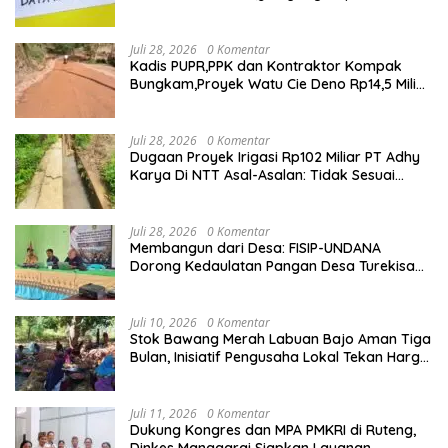
Sesuai,Lab Tidak Terakreditasi
Juli 28, 2026
0 Komentar
Kadis PUPR,PPK dan Kontraktor Kompak
Bungkam,Proyek Watu Cie Deno Rp14,5 Miliar
Terus Jadi Sorotan
Juli 28, 2026
0 Komentar
Dugaan Proyek Irigasi Rp102 Miliar PT Adhy
Karya Di NTT Asal-Asalan: Tidak Sesuai
Spek,Diduga Dibackup APH
Juli 28, 2026
0 Komentar
Membangun dari Desa: FISIP-UNDANA
Dorong Kedaulatan Pangan Desa Turekisa
melalui Rekayasa Model Berbasis Modal
Sosial
Juli 10, 2026
0 Komentar
Stok Bawang Merah Labuan Bajo Aman Tiga
Bulan, Inisiatif Pengusaha Lokal Tekan Harga
dan Buka Lapangan Kerja
Juli 11, 2026
0 Komentar
Dukung Kongres dan MPA PMKRI di Ruteng,