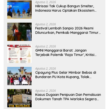
Agustus 3, 2026
Hilirisasi Tak Cukup Bangun Smelter,
Indonesia Harus Ciptakan Ekosistem
Industri Berkelanjutan
Agustus 2, 2026
Festival Lembah Sanpio 2026 Resmi
Diluncurkan, Pemkab Manggarai Timur
Kucurkan Rp100 Juta untuk Dukung
Generasi Berkarakter
Agustus 2, 2026
GMNI Manggarai Barat: Jangan
Terjebak Polemik ‘Raja Timur’, Kritisi
Kebijakan yang Berdampak bagi
Rakyat
Agustus 2, 2026
Cipayung Plus Gelar Mimbar Bebas di
Bundaran PU Kota Kupang, Tolak
Penyematan Gelar “Raja Timor” kepada
Jokowi
Agustus 2, 2026
Kasus Dugaan Penipuan Dan Pemalsuan
Dokumen Tanah TPA Warloka Segera
Masuk Tahap Gelar Perkara,
Penyelidikan Polres Manggarai Barat