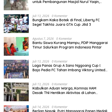
untuk Pembangunan Masjid Nurul Yaqin,
Wujud Nyata Kepedulian terhadap Rumah
Ibadah
Juli 13, 2026
0 Komentar
Bungkam Kaka Botek di Final, Liberty FC
Segel Takhta Juara GTA Cup Jilid 3
Agustus 7, 2026
0 Komentar
Bantu Siswa Kurang Mampu, PDIP Manggarai
Timur Salurkan Program Indonesia Pintar
Juli 13, 2026
0 Komentar
Laga Panas Grup A Sano Nggoang Cup I:
Bajo Pedia FC Tahan Imbang Viktory United
1-1, Pelatih dan Manajemen Puji Sportivitas
Tim
Juli 13, 2026
0 Komentar
Kabulkan Aduan Warga, Komnas HAM
Desak TNI Hentikan Aktivitas di Lahan
Sengketa Tonggurambang
Juli 14, 2026
0 Komentar
Berlian Nasak, Putri Manggarai Panen Medali