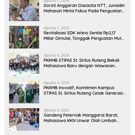
Agustus 7, 2026
Soroti Anggaran Dasacita NTT, Junaidin
Mahasan Minta Fokus Pada Penguatan
Kompetensi Dasar Peserta Didik
Agustus 5, 2026
Revitalisasi SDK Wano Senilai Rp2,17
Miliar Dimulai, Tonggak Penguatan Mutu
Pendidikan di Manggarai Timur
Agustus 4, 2026
PKKMB STIPAS St. Sirilus Ruteng Bekali
Mahasiswa Baru dengan Wawasan
Akademik dan Jiwa Organisasi
Agustus 4, 2026
PKKMB Inovatif, Komitmen Kampus
STIPAS St. Sirilus Ruteng Cetak Generasi
Cerdas dan Berkarakter
Agustus 4, 2026
Gandeng Peternak Manggarai Barat,
Mahasiswa KKN Unwar Olah Limbah
Jerami Jadi Pakan Fermentasi