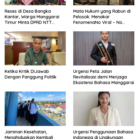
Reses di Desa Bangka
Mata Hukum yang Rabun di
Kantar, Warga Manggarai
Pelosok: Menakar
Timur Minta DPRD NTT
FenomenaNo Viral – No
Perjuangkan Pencabutan
Justice dari Bumi Flobamora
Pergub Larangan Beli BBM
Bersubsidi Bagi Penunggak
Pajak
Ketika Kritik DiJawab
Urgensi Peta Jalan
Dengan Panggung Politik
Revitalisasi demi Menjaga
Eksistensi Bahasa Manggarai
Jaminan Kesehatan,
Urgensi Penggunaan Bahasa
Menghidupkan Kembali
Indonesia di Lingkungan