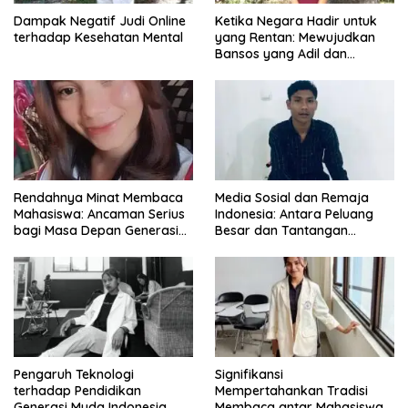
Dampak Negatif Judi Online
Ketika Negara Hadir untuk
terhadap Kesehatan Mental
yang Rentan: Mewujudkan
Bansos yang Adil dan
Bermartabat
Rendahnya Minat Membaca
Media Sosial dan Remaja
Mahasiswa: Ancaman Serius
Indonesia: Antara Peluang
bagi Masa Depan Generasi
Besar dan Tantangan
Intelektual
Zaman
Pengaruh Teknologi
Signifikansi
terhadap Pendidikan
Mempertahankan Tradisi
Generasi Muda Indonesia
Membaca antar Mahasiswa