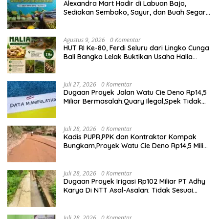
Alexandra Mart Hadir di Labuan Bajo,
Sediakan Sembako, Sayur, dan Buah Segar
dengan Harga Bersahabat
Agustus 9, 2026
0 Komentar
HUT RI Ke-80, Ferdi Seluru dari Lingko Cunga
Bali Bangka Lelak Buktikan Usaha Halia
Berdayakan Warga
Juli 27, 2026
0 Komentar
Dugaan Proyek Jalan Watu Cie Deno Rp14,5
Miliar Bermasalah:Quary Ilegal,Spek Tidak
Sesuai,Lab Tidak Terakreditasi
Juli 28, 2026
0 Komentar
Kadis PUPR,PPK dan Kontraktor Kompak
Bungkam,Proyek Watu Cie Deno Rp14,5 Miliar
Terus Jadi Sorotan
Juli 28, 2026
0 Komentar
Dugaan Proyek Irigasi Rp102 Miliar PT Adhy
Karya Di NTT Asal-Asalan: Tidak Sesuai
Spek,Diduga Dibackup APH
Juli 28, 2026
0 Komentar