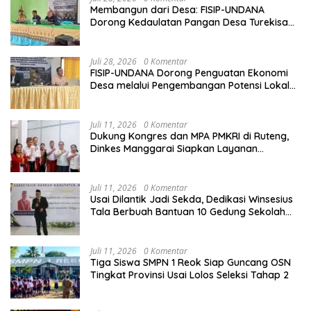
Membangun dari Desa: FISIP-UNDANA
Dorong Kedaulatan Pangan Desa Turekisa
melalui Rekayasa Model Berbasis Modal
Sosial
Juli 28, 2026
0 Komentar
FISIP-UNDANA Dorong Penguatan Ekonomi
Desa melalui Pengembangan Potensi Lokal
dan Kelembagaan BUMDes di Kelurahan
Mangulewa
Juli 11, 2026
0 Komentar
Dukung Kongres dan MPA PMKRI di Ruteng,
Dinkes Manggarai Siapkan Layanan
Kesehatan Gratis
Juli 11, 2026
0 Komentar
Usai Dilantik Jadi Sekda, Dedikasi Winsesius
Tala Berbuah Bantuan 10 Gedung Sekolah
dari Astra
Juli 11, 2026
0 Komentar
Tiga Siswa SMPN 1 Reok Siap Guncang OSN
Tingkat Provinsi Usai Lolos Seleksi Tahap 2