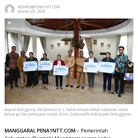
REDAKSI@PENA1NTT.COM
Januari 26, 2026
Bupati Manggarai, Herybertus G. L. Nabit menyerahkan santunan untuk
keluarga dan pekerjaan rentan (Foto: Diskominfo Kabupaten Manggarai).
MANGGARAI, PENA1NTT.COM
– Pemerintah