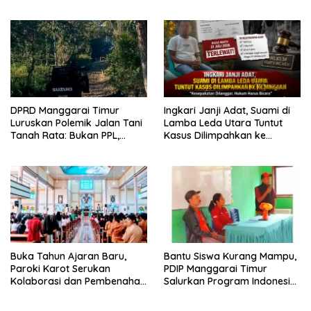
Pers Kedepankan Verifikasi
Berlapis dalam Kasus YN :
Dugaan Perzinahan dan
Pengabaian Sanksi Adat
DPRD Manggarai Timur
Ingkari Janji Adat, Suami di
Luruskan Polemik Jalan Tani
Lamba Leda Utara Tuntut
Tanah Rata: Bukan PPL,
Kasus Dilimpahkan ke
Pemilik Lahan yang Tak Beri
Kejaksaan
Izin
Buka Tahun Ajaran Baru,
Bantu Siswa Kurang Mampu,
Paroki Karot Serukan
PDIP Manggarai Timur
Kolaborasi dan Pembenahan
Salurkan Program Indonesia
Ekosistem Pendidikan
Pintar