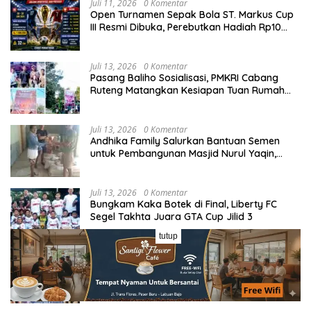
Juli 11, 2026
0 Komentar
Open Turnamen Sepak Bola ST. Markus Cup
III Resmi Dibuka, Perebutkan Hadiah Rp10
Juta
Juli 13, 2026
0 Komentar
Pasang Baliho Sosialisasi, PMKRI Cabang
Ruteng Matangkan Kesiapan Tuan Rumah
Kongres dan MPA Nasional
Juli 13, 2026
0 Komentar
Andhika Family Salurkan Bantuan Semen
untuk Pembangunan Masjid Nurul Yaqin,
Wujud Nyata Kepedulian terhadap Rumah
Ibadah
Juli 13, 2026
0 Komentar
Bungkam Kaka Botek di Final, Liberty FC
Segel Takhta Juara GTA Cup Jilid 3
tutup
Juli 13, 2026
0 Komentar
Laga Panas Grup A Sano Nggoang Cup I:
Bajo Pedia FC Tahan Imbang Viktory United
1-1, Pelatih dan Manajemen Puji Sportivitas
Tim