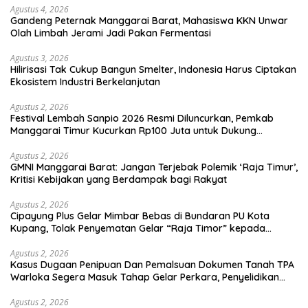
Agustus 4, 2026
Gandeng Peternak Manggarai Barat, Mahasiswa KKN Unwar
Olah Limbah Jerami Jadi Pakan Fermentasi
Agustus 3, 2026
Hilirisasi Tak Cukup Bangun Smelter, Indonesia Harus Ciptakan
Ekosistem Industri Berkelanjutan
Agustus 2, 2026
Festival Lembah Sanpio 2026 Resmi Diluncurkan, Pemkab
Manggarai Timur Kucurkan Rp100 Juta untuk Dukung
Generasi Berkarakter
Agustus 2, 2026
GMNI Manggarai Barat: Jangan Terjebak Polemik ‘Raja Timur’,
Kritisi Kebijakan yang Berdampak bagi Rakyat
Agustus 2, 2026
Cipayung Plus Gelar Mimbar Bebas di Bundaran PU Kota
Kupang, Tolak Penyematan Gelar “Raja Timor” kepada
Jokowi
Agustus 2, 2026
Kasus Dugaan Penipuan Dan Pemalsuan Dokumen Tanah TPA
Warloka Segera Masuk Tahap Gelar Perkara, Penyelidikan
Polres Manggarai Barat Memasuki Fase Krusial
Agustus 2, 2026