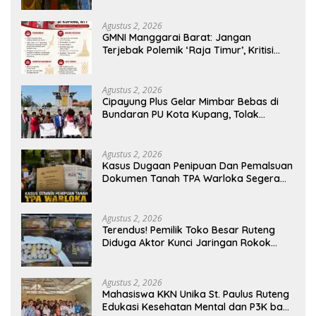
Generasi Berkarakter
Agustus 2, 2026
GMNI Manggarai Barat: Jangan
Terjebak Polemik ‘Raja Timur’, Kritisi
Kebijakan yang Berdampak bagi
Rakyat
Agustus 2, 2026
Cipayung Plus Gelar Mimbar Bebas di
Bundaran PU Kota Kupang, Tolak
Penyematan Gelar “Raja Timor” kepada
Jokowi
Agustus 2, 2026
Kasus Dugaan Penipuan Dan Pemalsuan
Dokumen Tanah TPA Warloka Segera
Masuk Tahap Gelar Perkara,
Penyelidikan Polres Manggarai Barat
Memasuki Fase Krusial
Agustus 2, 2026
Terendus! Pemilik Toko Besar Ruteng
Diduga Aktor Kunci Jaringan Rokok
Ilegal King Garet Di Flores
Agustus 2, 2026
Mahasiswa KKN Unika St. Paulus Ruteng
Edukasi Kesehatan Mental dan P3K bagi