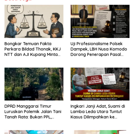
Bongkar Temuan Fakta
Uji Profesionalisme Polsek
Perkara Bildad Thonak, KKJ
Dampek, LBH Nusa Komodo
NTT dan AJI Kupang Minta
Dorong Penerapan Pasal
Pers Kedepankan Verifikasi
Berlapis dalam Kasus YN :
Dugaan Perzinahan dan
Pengabaian Sanksi Adat
DPRD Manggarai Timur
Ingkari Janji Adat, Suami di
Luruskan Polemik Jalan Tani
Lamba Leda Utara Tuntut
Tanah Rata: Bukan PPL,
Kasus Dilimpahkan ke
Pemilik Lahan yang Tak Beri
Kejaksaan
Izin