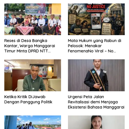
Reses di Desa Bangka
Mata Hukum yang Rabun di
Kantar, Warga Manggarai
Pelosok: Menakar
Timur Minta DPRD NTT
FenomenaNo Viral – No
Perjuangkan Pencabutan
Justice dari Bumi Flobamora
Pergub Larangan Beli BBM
Bersubsidi Bagi Penunggak
Pajak
Ketika Kritik DiJawab
Urgensi Peta Jalan
Dengan Panggung Politik
Revitalisasi demi Menjaga
Eksistensi Bahasa Manggarai