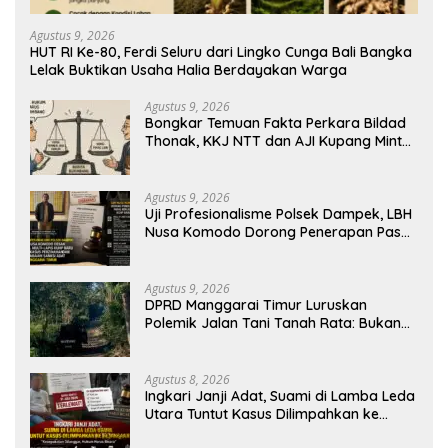
Agustus 9, 2026
HUT RI Ke-80, Ferdi Seluru dari Lingko Cunga Bali Bangka
Lelak Buktikan Usaha Halia Berdayakan Warga
Agustus 9, 2026
Bongkar Temuan Fakta Perkara Bildad
Thonak, KKJ NTT dan AJI Kupang Minta
Pers Kedepankan Verifikasi
Agustus 9, 2026
Uji Profesionalisme Polsek Dampek, LBH
Nusa Komodo Dorong Penerapan Pasal
Berlapis dalam Kasus YN : Dugaan
Perzinahan dan Pengabaian Sanksi Adat
Agustus 9, 2026
DPRD Manggarai Timur Luruskan
Polemik Jalan Tani Tanah Rata: Bukan
PPL, Pemilik Lahan yang Tak Beri Izin
Agustus 8, 2026
Ingkari Janji Adat, Suami di Lamba Leda
Utara Tuntut Kasus Dilimpahkan ke
Kejaksaan