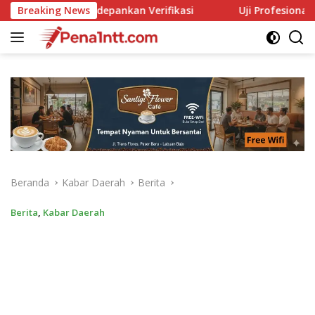
Langsung
erifikasi
Breaking News
Uji Profesionalisme Polsek Dampek, LBH Nus
ke
konten
Beranda
Kabar Daerah
Berita
Berita
,
Kabar Daerah