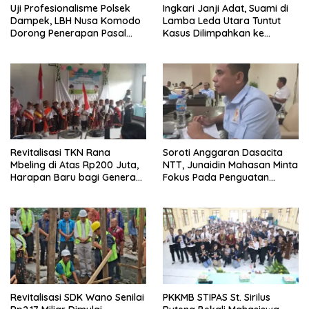
Uji Profesionalisme Polsek
Ingkari Janji Adat, Suami di
Dampek, LBH Nusa Komodo
Lamba Leda Utara Tuntut
Dorong Penerapan Pasal
Kasus Dilimpahkan ke
Berlapis dalam Kasus YN :
Kejaksaan
Dugaan Perzinahan dan
Pengabaian Sanksi Adat
Revitalisasi TKN Rana
Soroti Anggaran Dasacita
Mbeling di Atas Rp200 Juta,
NTT, Junaidin Mahasan Minta
Harapan Baru bagi Generasi
Fokus Pada Penguatan
Kecil dan Warga Desa
Kompetensi Dasar Peserta
Didik
Revitalisasi SDK Wano Senilai
PKKMB STIPAS St. Sirilus