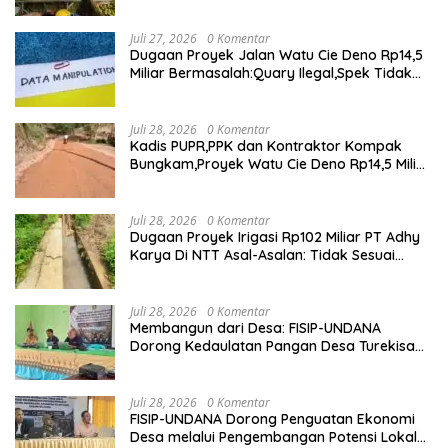
dengan Harga Bersahabat
Juli 27, 2026
0 Komentar
Dugaan Proyek Jalan Watu Cie Deno Rp14,5
Miliar Bermasalah:Quary Ilegal,Spek Tidak
Sesuai,Lab Tidak Terakreditasi
Juli 28, 2026
0 Komentar
Kadis PUPR,PPK dan Kontraktor Kompak
Bungkam,Proyek Watu Cie Deno Rp14,5 Miliar
Terus Jadi Sorotan
Juli 28, 2026
0 Komentar
Dugaan Proyek Irigasi Rp102 Miliar PT Adhy
Karya Di NTT Asal-Asalan: Tidak Sesuai
Spek,Diduga Dibackup APH
Juli 28, 2026
0 Komentar
Membangun dari Desa: FISIP-UNDANA
Dorong Kedaulatan Pangan Desa Turekisa
melalui Rekayasa Model Berbasis Modal
Sosial
Juli 28, 2026
0 Komentar
FISIP-UNDANA Dorong Penguatan Ekonomi
Desa melalui Pengembangan Potensi Lokal