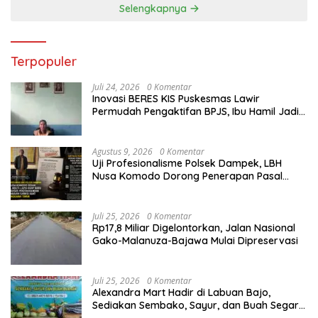
Selengkapnya
Terpopuler
Juli 24, 2026
0 Komentar
Inovasi BERES KIS Puskesmas Lawir
Permudah Pengaktifan BPJS, Ibu Hamil Jadi
Prioritas
Agustus 9, 2026
0 Komentar
Uji Profesionalisme Polsek Dampek, LBH
Nusa Komodo Dorong Penerapan Pasal
Berlapis dalam Kasus YN : Dugaan
Perzinahan dan Pengabaian Sanksi Adat
Juli 25, 2026
0 Komentar
Rp17,8 Miliar Digelontorkan, Jalan Nasional
Gako-Malanuza-Bajawa Mulai Dipreservasi
Juli 25, 2026
0 Komentar
Alexandra Mart Hadir di Labuan Bajo,
Sediakan Sembako, Sayur, dan Buah Segar