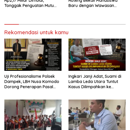
Rp2,17 Miliar Dimulai,
Ruteng Bekali Mahasiswa
Tonggak Penguatan Mutu
Baru dengan Wawasan
Pendidikan di Manggarai
Akademik dan Jiwa
Timur
Organisasi
Rekomendasi untuk kamu
Uji Profesionalisme Polsek
Ingkari Janji Adat, Suami di
Dampek, LBH Nusa Komodo
Lamba Leda Utara Tuntut
Dorong Penerapan Pasal
Kasus Dilimpahkan ke
Berlapis dalam Kasus YN :
Kejaksaan
Dugaan Perzinahan dan
Pengabaian Sanksi Adat