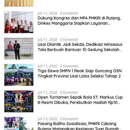
dan Kelembagaan BUMDes di Kelurahan
Mangulewa
Juli 11, 2026
0 Komentar
Dukung Kongres dan MPA PMKRI di Ruteng,
Dinkes Manggarai Siapkan Layanan
Kesehatan Gratis
Juli 11, 2026
0 Komentar
Usai Dilantik Jadi Sekda, Dedikasi Winsesius
Tala Berbuah Bantuan 10 Gedung Sekolah
dari Astra
Juli 11, 2026
0 Komentar
Tiga Siswa SMPN 1 Reok Siap Guncang OSN
Tingkat Provinsi Usai Lolos Seleksi Tahap 2
Juli 11, 2026
0 Komentar
Open Turnamen Sepak Bola ST. Markus Cup
III Resmi Dibuka, Perebutkan Hadiah Rp10
Juta
Juli 13, 2026
0 Komentar
Pasang Baliho Sosialisasi, PMKRI Cabang
Ruteng Matangkan Kesiapan Tuan Rumah