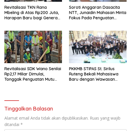
Revitalisasi TKN Rana
Soroti Anggaran Dasacita
Mbeling di Atas Rp200 Juta,
NTT, Junaidin Mahasan Minta
Harapan Baru bagi Generasi
Fokus Pada Penguatan
Kecil dan Warga Desa
Kompetensi Dasar Peserta
Didik
Revitalisasi SDK Wano Senilai
PKKMB STIPAS St. Sirilus
Rp2,17 Miliar Dimulai,
Ruteng Bekali Mahasiswa
Tonggak Penguatan Mutu
Baru dengan Wawasan
Pendidikan di Manggarai
Akademik dan Jiwa
Timur
Organisasi
Tinggalkan Balasan
Alamat email Anda tidak akan dipublikasikan.
Ruas yang wajib
ditandai
*