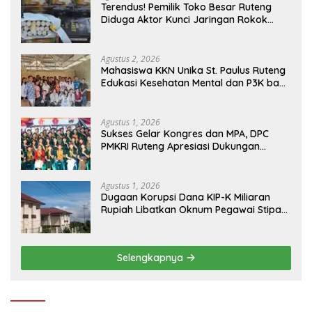
Terendus! Pemilik Toko Besar Ruteng
Diduga Aktor Kunci Jaringan Rokok
Ilegal King Garet Di Flores
Agustus 2, 2026
Mahasiswa KKN Unika St. Paulus Ruteng
Edukasi Kesehatan Mental dan P3K bagi
OMK St. Imaculata Galong, Kota Komba
Utara
Agustus 1, 2026
Sukses Gelar Kongres dan MPA, DPC
PMKRI Ruteng Apresiasi Dukungan
Semua Pihak
Agustus 1, 2026
Dugaan Korupsi Dana KIP-K Miliaran
Rupiah Libatkan Oknum Pegawai Stipas
Santu Sirilus Ruteng
Selengkapnya