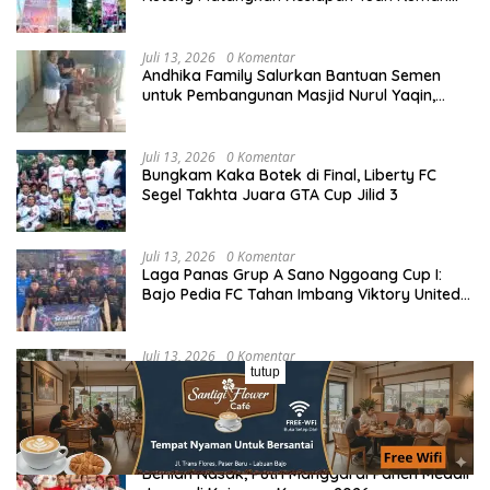
Kongres dan MPA Nasional
Juli 13, 2026
0 Komentar
Andhika Family Salurkan Bantuan Semen
untuk Pembangunan Masjid Nurul Yaqin,
Wujud Nyata Kepedulian terhadap Rumah
Ibadah
Juli 13, 2026
0 Komentar
Bungkam Kaka Botek di Final, Liberty FC
Segel Takhta Juara GTA Cup Jilid 3
Juli 13, 2026
0 Komentar
Laga Panas Grup A Sano Nggoang Cup I:
Bajo Pedia FC Tahan Imbang Viktory United
1-1, Pelatih dan Manajemen Puji Sportivitas
Tim
Juli 13, 2026
0 Komentar
tutup
Kabulkan Aduan Warga, Komnas HAM
Desak TNI Hentikan Aktivitas di Lahan
Sengketa Tonggurambang
Juli 14, 2026
0 Komentar
Berlian Nasak, Putri Manggarai Panen Medali