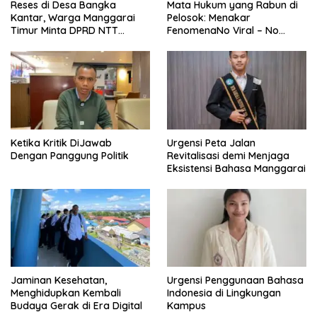
Reses di Desa Bangka
Mata Hukum yang Rabun di
Kantar, Warga Manggarai
Pelosok: Menakar
Timur Minta DPRD NTT
FenomenaNo Viral – No
Perjuangkan Pencabutan
Justice dari Bumi Flobamora
Pergub Larangan Beli BBM
Bersubsidi Bagi Penunggak
Pajak
Ketika Kritik DiJawab
Urgensi Peta Jalan
Dengan Panggung Politik
Revitalisasi demi Menjaga
Eksistensi Bahasa Manggarai
Jaminan Kesehatan,
Urgensi Penggunaan Bahasa
Menghidupkan Kembali
Indonesia di Lingkungan
Budaya Gerak di Era Digital
Kampus