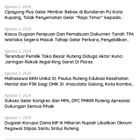
Agustus 2, 2026
Cipayung Plus Gelar Mimbar Bebas di Bundaran PU Kota
Kupang, Tolak Penyematan Gelar “Raja Timor” kepada
Jokowi
Agustus 2, 2026
Kasus Dugaan Penipuan Dan Pemalsuan Dokumen Tanah TPA
Warloka Segera Masuk Tahap Gelar Perkara, Penyelidikan
Polres Manggarai Barat Memasuki Fase Krusial
Agustus 2, 2026
Terendus! Pemilik Toko Besar Ruteng Diduga Aktor Kunci
Jaringan Rokok Ilegal King Garet Di Flores
Agustus 2, 2026
Mahasiswa KKN Unika St. Paulus Ruteng Edukasi Kesehatan
Mental dan P3K bagi OMK St. Imaculata Galong, Kota Komba
Utara
Agustus 1, 2026
Sukses Gelar Kongres dan MPA, DPC PMKRI Ruteng Apresiasi
Dukungan Semua Pihak
Agustus 1, 2026
Dugaan Korupsi Dana KIP-K Miliaran Rupiah Libatkan Oknum
Pegawai Stipas Santu Sirilus Ruteng