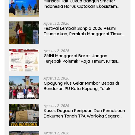
Hilirisasi Tak Cukup Bangun Smelter,
Indonesia Harus Ciptakan Ekosistem
Industri Berkelanjutan
Agustus 2, 2026
Festival Lembah Sanpio 2026 Resmi
Diluncurkan, Pemkab Manggarai Timur
Kucurkan Rp100 Juta untuk Dukung
Generasi Berkarakter
Agustus 2, 2026
GMNI Manggarai Barat: Jangan
Terjebak Polemik ‘Raja Timur’, Kritisi
Kebijakan yang Berdampak bagi
Rakyat
Agustus 2, 2026
Cipayung Plus Gelar Mimbar Bebas di
Bundaran PU Kota Kupang, Tolak
Penyematan Gelar “Raja Timor” kepada
Jokowi
Agustus 2, 2026
Kasus Dugaan Penipuan Dan Pemalsuan
Dokumen Tanah TPA Warloka Segera
Masuk Tahap Gelar Perkara,
Penyelidikan Polres Manggarai Barat
Memasuki Fase Krusial
Agustus 2, 2026