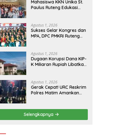
Mahasiswa KKN Unika St.
Paulus Ruteng Edukasi
Kesehatan Mental dan P3K
bagi OMK St. Imaculata
Galong, Kota Komba
Agustus 1, 2026
Utara
Sukses Gelar Kongres dan
MPA, DPC PMKRI Ruteng
Apresiasi Dukungan
Semua Pihak
Agustus 1, 2026
Dugaan Korupsi Dana KIP-
K Miliaran Rupiah Libatkan
Oknum Pegawai Stipas
Santu Sirilus Ruteng
Agustus 1, 2026
Gerak Cepat! URC Reskrim
Polres Matim Amankan
Pelaku Dugaan
Pengeroyokan Di Jawang
Golo Kantar
Selengkapnya