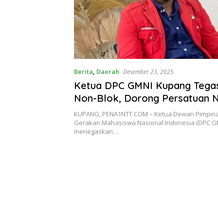
Berita
,
Daerah
Desember 23, 2025
Ketua DPC GMNI Kupang Tega
Non-Blok, Dorong Persatuan N
GMNI
KUPANG, PENA1NTT.COM – Ketua Dewan Pimpin
Gerakan Mahasiswa Nasional Indonesia (DPC G
menegaskan…