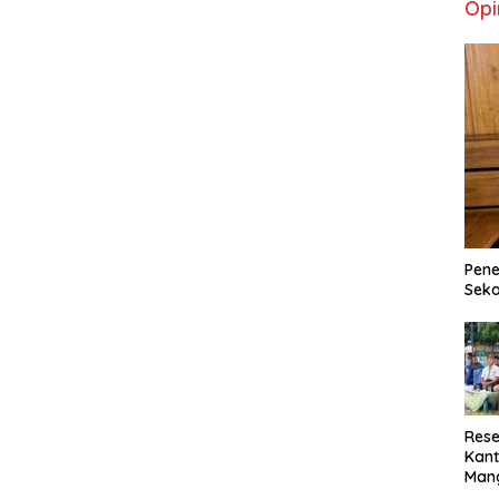
Opi
Pene
Seka
Rese
Kant
Man
Min