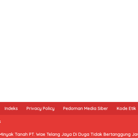
Indeks
Privacy Policy
Pedoman Media Siber
Kode Etik
s
 Minyak Tanah PT. Wae Telang Jaya Di Duga Tidak Bertanggung J