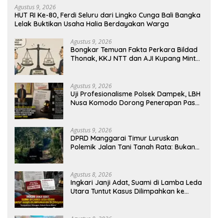
Agustus 9, 2026
HUT RI Ke-80, Ferdi Seluru dari Lingko Cunga Bali Bangka
Lelak Buktikan Usaha Halia Berdayakan Warga
Agustus 9, 2026
Bongkar Temuan Fakta Perkara Bildad
Thonak, KKJ NTT dan AJI Kupang Minta
Pers Kedepankan Verifikasi
Agustus 9, 2026
Uji Profesionalisme Polsek Dampek, LBH
Nusa Komodo Dorong Penerapan Pasal
Berlapis dalam Kasus YN : Dugaan
Perzinahan dan Pengabaian Sanksi Adat
Agustus 9, 2026
DPRD Manggarai Timur Luruskan
Polemik Jalan Tani Tanah Rata: Bukan
PPL, Pemilik Lahan yang Tak Beri Izin
Agustus 8, 2026
Ingkari Janji Adat, Suami di Lamba Leda
Utara Tuntut Kasus Dilimpahkan ke
Kejaksaan