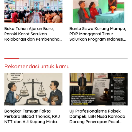
Buka Tahun Ajaran Baru,
Bantu Siswa Kurang Mampu,
Paroki Karot Serukan
PDIP Manggarai Timur
Kolaborasi dan Pembenahan
Salurkan Program Indonesia
Ekosistem Pendidikan
Pintar
Rekomendasi untuk kamu
Bongkar Temuan Fakta
Uji Profesionalisme Polsek
Perkara Bildad Thonak, KKJ
Dampek, LBH Nusa Komodo
NTT dan AJI Kupang Minta
Dorong Penerapan Pasal
Pers Kedepankan Verifikasi
Berlapis dalam Kasus YN :