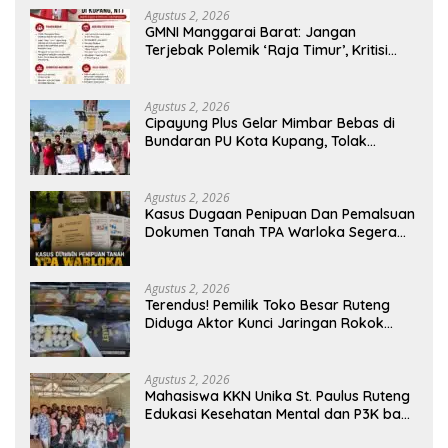
Agustus 2, 2026
GMNI Manggarai Barat: Jangan
Terjebak Polemik ‘Raja Timur’, Kritisi
Kebijakan yang Berdampak bagi
Rakyat
Agustus 2, 2026
Cipayung Plus Gelar Mimbar Bebas di
Bundaran PU Kota Kupang, Tolak
Penyematan Gelar “Raja Timor” kepada
Jokowi
Agustus 2, 2026
Kasus Dugaan Penipuan Dan Pemalsuan
Dokumen Tanah TPA Warloka Segera
Masuk Tahap Gelar Perkara,
Penyelidikan Polres Manggarai Barat
Memasuki Fase Krusial
Agustus 2, 2026
Terendus! Pemilik Toko Besar Ruteng
Diduga Aktor Kunci Jaringan Rokok
Ilegal King Garet Di Flores
Agustus 2, 2026
Mahasiswa KKN Unika St. Paulus Ruteng
Edukasi Kesehatan Mental dan P3K bagi
OMK St. Imaculata Galong, Kota Komba