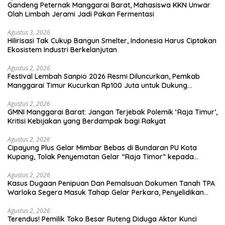
Gandeng Peternak Manggarai Barat, Mahasiswa KKN Unwar
Olah Limbah Jerami Jadi Pakan Fermentasi
Agustus 3, 2026
Hilirisasi Tak Cukup Bangun Smelter, Indonesia Harus Ciptakan
Ekosistem Industri Berkelanjutan
Agustus 2, 2026
Festival Lembah Sanpio 2026 Resmi Diluncurkan, Pemkab
Manggarai Timur Kucurkan Rp100 Juta untuk Dukung
Generasi Berkarakter
Agustus 2, 2026
GMNI Manggarai Barat: Jangan Terjebak Polemik ‘Raja Timur’,
Kritisi Kebijakan yang Berdampak bagi Rakyat
Agustus 2, 2026
Cipayung Plus Gelar Mimbar Bebas di Bundaran PU Kota
Kupang, Tolak Penyematan Gelar “Raja Timor” kepada
Jokowi
Agustus 2, 2026
Kasus Dugaan Penipuan Dan Pemalsuan Dokumen Tanah TPA
Warloka Segera Masuk Tahap Gelar Perkara, Penyelidikan
Polres Manggarai Barat Memasuki Fase Krusial
Agustus 2, 2026
Terendus! Pemilik Toko Besar Ruteng Diduga Aktor Kunci