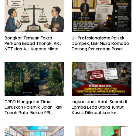
Bongkar Temuan Fakta
Uji Profesionalisme Polsek
Perkara Bildad Thonak, KKJ
Dampek, LBH Nusa Komodo
NTT dan AJI Kupang Minta
Dorong Penerapan Pasal
Pers Kedepankan Verifikasi
Berlapis dalam Kasus YN :
Dugaan Perzinahan dan
Pengabaian Sanksi Adat
DPRD Manggarai Timur
Ingkari Janji Adat, Suami di
Luruskan Polemik Jalan Tani
Lamba Leda Utara Tuntut
Tanah Rata: Bukan PPL,
Kasus Dilimpahkan ke
Pemilik Lahan yang Tak Beri
Kejaksaan
Izin