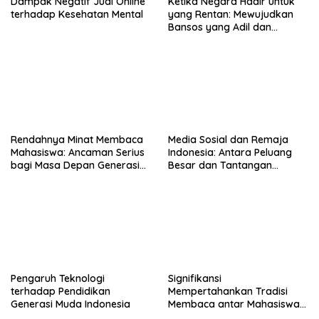
Dampak Negatif Judi Online
Ketika Negara Hadir untuk
terhadap Kesehatan Mental
yang Rentan: Mewujudkan
Bansos yang Adil dan
Bermartabat
Rendahnya Minat Membaca
Media Sosial dan Remaja
Mahasiswa: Ancaman Serius
Indonesia: Antara Peluang
bagi Masa Depan Generasi
Besar dan Tantangan
Intelektual
Zaman
Pengaruh Teknologi
Signifikansi
terhadap Pendidikan
Mempertahankan Tradisi
Generasi Muda Indonesia
Membaca antar Mahasiswa
di Era Digital