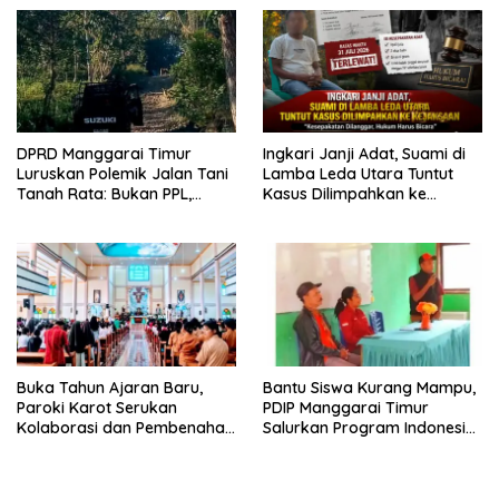
Dugaan Perzinahan dan
Pengabaian Sanksi Adat
DPRD Manggarai Timur
Ingkari Janji Adat, Suami di
Luruskan Polemik Jalan Tani
Lamba Leda Utara Tuntut
Tanah Rata: Bukan PPL,
Kasus Dilimpahkan ke
Pemilik Lahan yang Tak Beri
Kejaksaan
Izin
Buka Tahun Ajaran Baru,
Bantu Siswa Kurang Mampu,
Paroki Karot Serukan
PDIP Manggarai Timur
Kolaborasi dan Pembenahan
Salurkan Program Indonesia
Ekosistem Pendidikan
Pintar