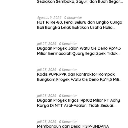
Sediakan Sembako, Sayur, dan Buah Segar
dengan Harga Bersahabat
Agustus 9, 2026
0 Komentar
HUT RI Ke-80, Ferdi Seluru dari Lingko Cunga
Bali Bangka Lelak Buktikan Usaha Halia
Berdayakan Warga
Juli 27, 2026
0 Komentar
Dugaan Proyek Jalan Watu Cie Deno Rp14,5
Miliar Bermasalah:Quary Ilegal,Spek Tidak
Sesuai,Lab Tidak Terakreditasi
Juli 28, 2026
0 Komentar
Kadis PUPR,PPK dan Kontraktor Kompak
Bungkam,Proyek Watu Cie Deno Rp14,5 Miliar
Terus Jadi Sorotan
Juli 28, 2026
0 Komentar
Dugaan Proyek Irigasi Rp102 Miliar PT Adhy
Karya Di NTT Asal-Asalan: Tidak Sesuai
Spek,Diduga Dibackup APH
Juli 28, 2026
0 Komentar
Membangun dari Desa: FISIP-UNDANA