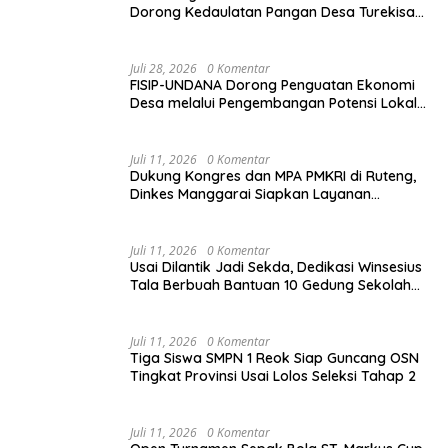
Dorong Kedaulatan Pangan Desa Turekisa
melalui Rekayasa Model Berbasis Modal
Sosial
Juli 28, 2026
0 Komentar
FISIP-UNDANA Dorong Penguatan Ekonomi
Desa melalui Pengembangan Potensi Lokal
dan Kelembagaan BUMDes di Kelurahan
Mangulewa
Juli 11, 2026
0 Komentar
Dukung Kongres dan MPA PMKRI di Ruteng,
Dinkes Manggarai Siapkan Layanan
Kesehatan Gratis
Juli 11, 2026
0 Komentar
Usai Dilantik Jadi Sekda, Dedikasi Winsesius
Tala Berbuah Bantuan 10 Gedung Sekolah
dari Astra
Juli 11, 2026
0 Komentar
Tiga Siswa SMPN 1 Reok Siap Guncang OSN
Tingkat Provinsi Usai Lolos Seleksi Tahap 2
Juli 11, 2026
0 Komentar