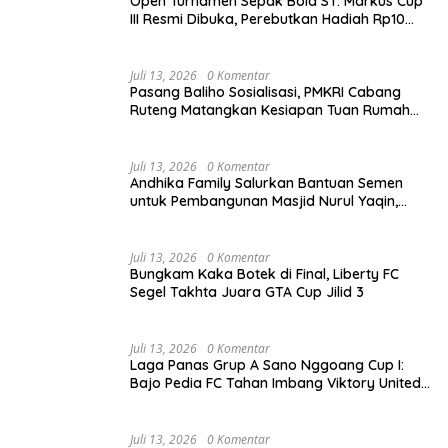
Open Turnamen Sepak Bola ST. Markus Cup
III Resmi Dibuka, Perebutkan Hadiah Rp10
Juta
Juli 13, 2026
0 Komentar
Pasang Baliho Sosialisasi, PMKRI Cabang
Ruteng Matangkan Kesiapan Tuan Rumah
Kongres dan MPA Nasional
Juli 13, 2026
0 Komentar
Andhika Family Salurkan Bantuan Semen
untuk Pembangunan Masjid Nurul Yaqin,
Wujud Nyata Kepedulian terhadap Rumah
Ibadah
Juli 13, 2026
0 Komentar
Bungkam Kaka Botek di Final, Liberty FC
Segel Takhta Juara GTA Cup Jilid 3
Juli 13, 2026
0 Komentar
Laga Panas Grup A Sano Nggoang Cup I:
Bajo Pedia FC Tahan Imbang Viktory United
1-1, Pelatih dan Manajemen Puji Sportivitas
Tim
Juli 13, 2026
0 Komentar