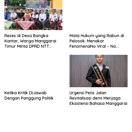
Reses di Desa Bangka
Mata Hukum yang Rabun di
Kantar, Warga Manggarai
Pelosok: Menakar
Timur Minta DPRD NTT
FenomenaNo Viral – No
Perjuangkan Pencabutan
Justice dari Bumi Flobamora
Pergub Larangan Beli BBM
Bersubsidi Bagi Penunggak
Pajak
Ketika Kritik DiJawab
Urgensi Peta Jalan
Dengan Panggung Politik
Revitalisasi demi Menjaga
Eksistensi Bahasa Manggarai