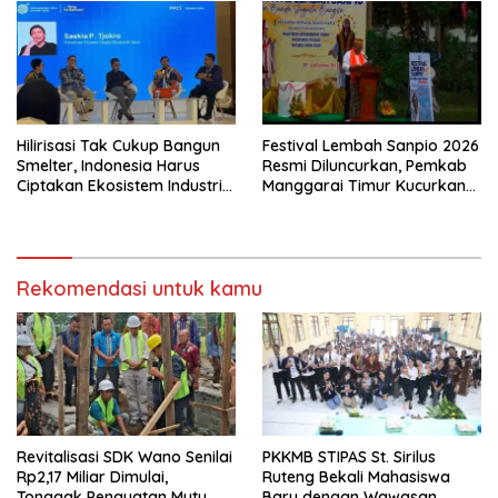
Hilirisasi Tak Cukup Bangun
Festival Lembah Sanpio 2026
Smelter, Indonesia Harus
Resmi Diluncurkan, Pemkab
Ciptakan Ekosistem Industri
Manggarai Timur Kucurkan
Berkelanjutan
Rp100 Juta untuk Dukung
Generasi Berkarakter
Rekomendasi untuk kamu
Revitalisasi SDK Wano Senilai
PKKMB STIPAS St. Sirilus
Rp2,17 Miliar Dimulai,
Ruteng Bekali Mahasiswa
Tonggak Penguatan Mutu
Baru dengan Wawasan