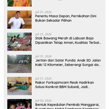
Pemasangan Tapping Box
Juli 31, 2026
Penentu Masa Depan, Pernikahan Dini
Bukan Sekadar Pilihan
Juli 31, 2026
Stok Bawang Merah di Labuan Bajo
Dipastikan Tetap Aman, Kualitas Terbaik
dan Harga Murah, Masyarakat Apresiasi
Peran Ninonk
Juli 31, 2026
Jeritan dari Satar Punda: Anak SD Jalan
Kaki 12 Kilometer, Seberangi Sungai dan
Hutan Demi Sekolah, Warga Desak
Bupati Manggarai Timur Bertindak
Juli 31, 2026
Rakor Forkopimcam Reok Hadirkan
Solusi Konkret BBM Subsidi, Jadi
Harapan Baru Petani dan Nelayan
Juli 30, 2026
Bentuk Kepedulian Pemkab Manggarai,