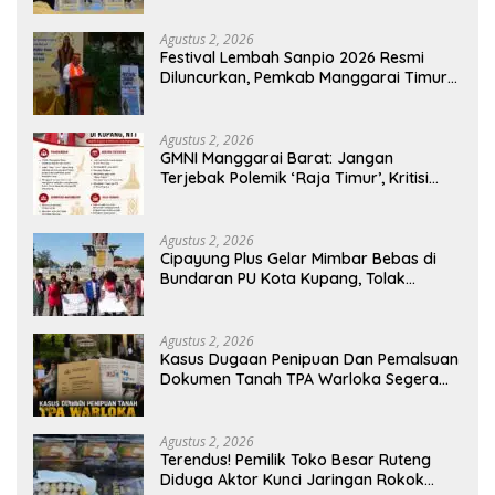
Agustus 2, 2026
Festival Lembah Sanpio 2026 Resmi
Diluncurkan, Pemkab Manggarai Timur
Kucurkan Rp100 Juta untuk Dukung
Generasi Berkarakter
Agustus 2, 2026
GMNI Manggarai Barat: Jangan
Terjebak Polemik ‘Raja Timur’, Kritisi
Kebijakan yang Berdampak bagi
Rakyat
Agustus 2, 2026
Cipayung Plus Gelar Mimbar Bebas di
Bundaran PU Kota Kupang, Tolak
Penyematan Gelar “Raja Timor” kepada
Jokowi
Agustus 2, 2026
Kasus Dugaan Penipuan Dan Pemalsuan
Dokumen Tanah TPA Warloka Segera
Masuk Tahap Gelar Perkara,
Penyelidikan Polres Manggarai Barat
Memasuki Fase Krusial
Agustus 2, 2026
Terendus! Pemilik Toko Besar Ruteng
Diduga Aktor Kunci Jaringan Rokok