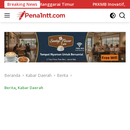
Langsung
imur
Breaking News
PKKMB Inovatif, Komitmen Kampus STIPAS St. Siri
ke
konten
Beranda
Kabar Daerah
Berita
Berita
,
Kabar Daerah