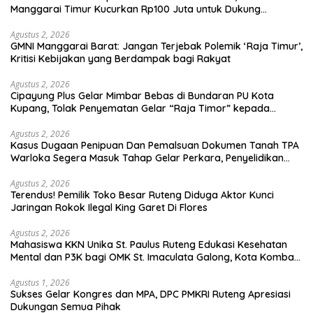
Manggarai Timur Kucurkan Rp100 Juta untuk Dukung
Generasi Berkarakter
Agustus 2, 2026
GMNI Manggarai Barat: Jangan Terjebak Polemik ‘Raja Timur’,
Kritisi Kebijakan yang Berdampak bagi Rakyat
Agustus 2, 2026
Cipayung Plus Gelar Mimbar Bebas di Bundaran PU Kota
Kupang, Tolak Penyematan Gelar “Raja Timor” kepada
Jokowi
Agustus 2, 2026
Kasus Dugaan Penipuan Dan Pemalsuan Dokumen Tanah TPA
Warloka Segera Masuk Tahap Gelar Perkara, Penyelidikan
Polres Manggarai Barat Memasuki Fase Krusial
Agustus 2, 2026
Terendus! Pemilik Toko Besar Ruteng Diduga Aktor Kunci
Jaringan Rokok Ilegal King Garet Di Flores
Agustus 2, 2026
Mahasiswa KKN Unika St. Paulus Ruteng Edukasi Kesehatan
Mental dan P3K bagi OMK St. Imaculata Galong, Kota Komba
Utara
Agustus 1, 2026
Sukses Gelar Kongres dan MPA, DPC PMKRI Ruteng Apresiasi
Dukungan Semua Pihak