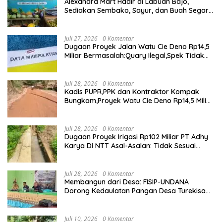
Alexandra Mart Hadir di Labuan Bajo,
Sediakan Sembako, Sayur, dan Buah Segar
dengan Harga Bersahabat
Juli 27, 2026
0 Komentar
Dugaan Proyek Jalan Watu Cie Deno Rp14,5
Miliar Bermasalah:Quary Ilegal,Spek Tidak
Sesuai,Lab Tidak Terakreditasi
Juli 28, 2026
0 Komentar
Kadis PUPR,PPK dan Kontraktor Kompak
Bungkam,Proyek Watu Cie Deno Rp14,5 Miliar
Terus Jadi Sorotan
Juli 28, 2026
0 Komentar
Dugaan Proyek Irigasi Rp102 Miliar PT Adhy
Karya Di NTT Asal-Asalan: Tidak Sesuai
Spek,Diduga Dibackup APH
Juli 28, 2026
0 Komentar
Membangun dari Desa: FISIP-UNDANA
Dorong Kedaulatan Pangan Desa Turekisa
melalui Rekayasa Model Berbasis Modal
Sosial
Juli 10, 2026
0 Komentar