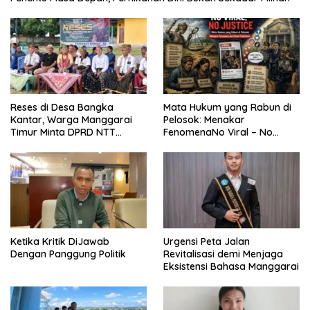
Reses di Desa Bangka
Mata Hukum yang Rabun di
Kantar, Warga Manggarai
Pelosok: Menakar
Timur Minta DPRD NTT
FenomenaNo Viral – No
Perjuangkan Pencabutan
Justice dari Bumi Flobamora
Pergub Larangan Beli BBM
Bersubsidi Bagi Penunggak
Pajak
Ketika Kritik DiJawab
Urgensi Peta Jalan
Dengan Panggung Politik
Revitalisasi demi Menjaga
Eksistensi Bahasa Manggarai