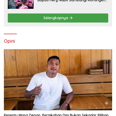
Bupati Hery Nabit Sambangi Kontingen
Jamda X NTT dan Titip Pesan Jati Diri
Selengkapnya
Opini
Penentu Masa Depan, Pernikahan Dini Bukan Sekadar Pilihan