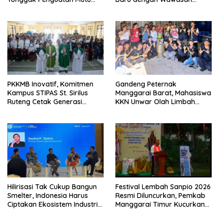
Pendidikan di Manggarai
Akademik dan Jiwa
Timur
Organisasi
PKKMB Inovatif, Komitmen
Gandeng Peternak
Kampus STIPAS St. Sirilus
Manggarai Barat, Mahasiswa
Ruteng Cetak Generasi
KKN Unwar Olah Limbah
Cerdas dan Berkarakter
Jerami Jadi Pakan
Fermentasi
Hilirisasi Tak Cukup Bangun
Festival Lembah Sanpio 2026
Smelter, Indonesia Harus
Resmi Diluncurkan, Pemkab
Ciptakan Ekosistem Industri
Manggarai Timur Kucurkan
Berkelanjutan
Rp100 Juta untuk Dukung