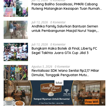
Juli 13, 2026
0 Komentar
Pasang Baliho Sosialisasi, PMKRI Cabang
Ruteng Matangkan Kesiapan Tuan Rumah
Kongres dan MPA Nasional
Juli 13, 2026
0 Komentar
Andhika Family Salurkan Bantuan Semen
untuk Pembangunan Masjid Nurul Yaqin,
Wujud Nyata Kepedulian terhadap Rumah
Ibadah
Juli 13, 2026
0 Komentar
Bungkam Kaka Botek di Final, Liberty FC
Segel Takhta Juara GTA Cup Jilid 3
Agustus 5, 2026
0 Komentar
Revitalisasi SDK Wano Senilai Rp2,17 Miliar
Dimulai, Tonggak Penguatan Mutu
Pendidikan di Manggarai Timur
tutup
Juli 13, 2026
0 Komentar
Laga Panas Grup A Sano Nggoang Cup I:
Bajo Pedia FC Tahan Imbang Viktory United
1-1, Pelatih dan Manajemen Puji Sportivitas
Tim