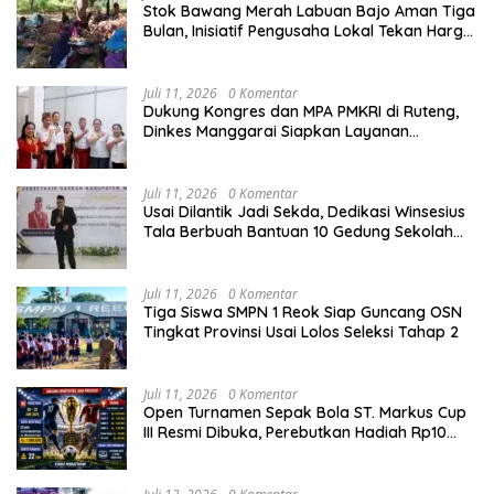
Stok Bawang Merah Labuan Bajo Aman Tiga
Bulan, Inisiatif Pengusaha Lokal Tekan Harga
dan Buka Lapangan Kerja
Juli 11, 2026
0 Komentar
Dukung Kongres dan MPA PMKRI di Ruteng,
Dinkes Manggarai Siapkan Layanan
Kesehatan Gratis
Juli 11, 2026
0 Komentar
Usai Dilantik Jadi Sekda, Dedikasi Winsesius
Tala Berbuah Bantuan 10 Gedung Sekolah
dari Astra
Juli 11, 2026
0 Komentar
Tiga Siswa SMPN 1 Reok Siap Guncang OSN
Tingkat Provinsi Usai Lolos Seleksi Tahap 2
Juli 11, 2026
0 Komentar
Open Turnamen Sepak Bola ST. Markus Cup
III Resmi Dibuka, Perebutkan Hadiah Rp10
Juta