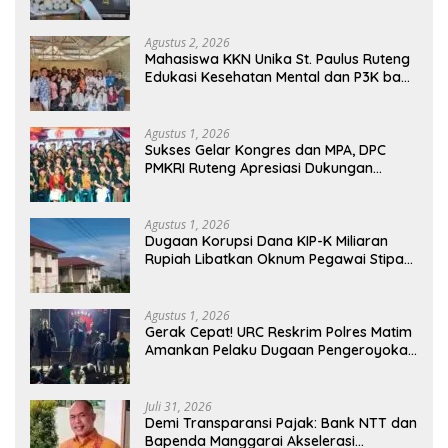
Ilegal King Garet Di Flores
Agustus 2, 2026
Mahasiswa KKN Unika St. Paulus Ruteng
Edukasi Kesehatan Mental dan P3K bagi
OMK St. Imaculata Galong, Kota Komba
Utara
Agustus 1, 2026
Sukses Gelar Kongres dan MPA, DPC
PMKRI Ruteng Apresiasi Dukungan
Semua Pihak
Agustus 1, 2026
Dugaan Korupsi Dana KIP-K Miliaran
Rupiah Libatkan Oknum Pegawai Stipas
Santu Sirilus Ruteng
Agustus 1, 2026
Gerak Cepat! URC Reskrim Polres Matim
Amankan Pelaku Dugaan Pengeroyokan
Di Jawang Golo Kantar
Juli 31, 2026
​Demi Transparansi Pajak: Bank NTT dan
Bapenda Manggarai Akselerasi