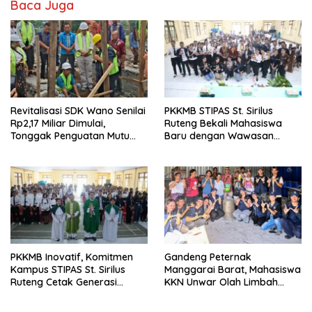
Baca Juga
Revitalisasi SDK Wano Senilai
PKKMB STIPAS St. Sirilus
Rp2,17 Miliar Dimulai,
Ruteng Bekali Mahasiswa
Tonggak Penguatan Mutu
Baru dengan Wawasan
Pendidikan di Manggarai
Akademik dan Jiwa
Timur
Organisasi
PKKMB Inovatif, Komitmen
Gandeng Peternak
Kampus STIPAS St. Sirilus
Manggarai Barat, Mahasiswa
Ruteng Cetak Generasi
KKN Unwar Olah Limbah
Cerdas dan Berkarakter
Jerami Jadi Pakan
Fermentasi