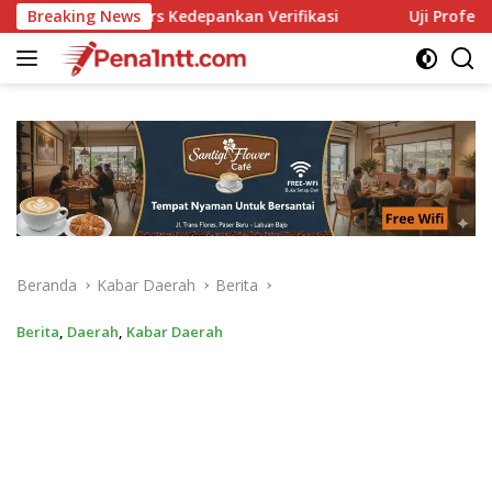
Langsung
kan Verifikasi
Breaking News
Uji Profesionalisme Polsek Dampek, LB
ke
konten
Beranda
Kabar Daerah
Berita
Berita
,
Daerah
,
Kabar Daerah