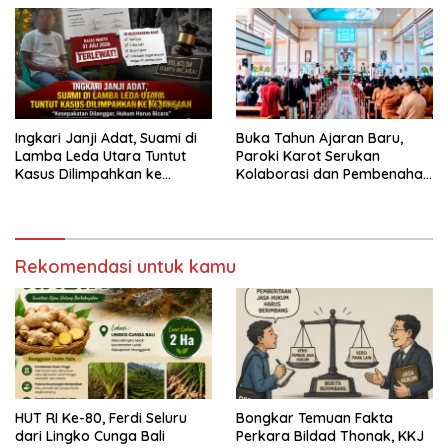
Dugaan Perzinahan dan
Izin
Pengabaian Sanksi Adat
Ingkari Janji Adat, Suami di
Buka Tahun Ajaran Baru,
Lamba Leda Utara Tuntut
Paroki Karot Serukan
Kasus Dilimpahkan ke
Kolaborasi dan Pembenahan
Kejaksaan
Ekosistem Pendidikan
Rekomendasi untuk kamu
HUT RI Ke-80, Ferdi Seluru
Bongkar Temuan Fakta
dari Lingko Cunga Bali
Perkara Bildad Thonak, KKJ