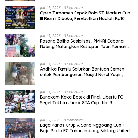
Juli 11, 2026
0 Komentar
Open Turnamen Sepak Bola ST. Markus Cup
III Resmi Dibuka, Perebutkan Hadiah Rp10
Juta
Juli 13, 2026
0 Komentar
Pasang Baliho Sosialisasi, PMKRI Cabang
Ruteng Matangkan Kesiapan Tuan Rumah
Kongres dan MPA Nasional
Juli 13, 2026
0 Komentar
Andhika Family Salurkan Bantuan Semen
untuk Pembangunan Masjid Nurul Yaqin,
Wujud Nyata Kepedulian terhadap Rumah
Ibadah
Juli 13, 2026
0 Komentar
Bungkam Kaka Botek di Final, Liberty FC
Segel Takhta Juara GTA Cup Jilid 3
Juli 13, 2026
0 Komentar
Laga Panas Grup A Sano Nggoang Cup I:
Bajo Pedia FC Tahan Imbang Viktory United
1-1, Pelatih dan Manajemen Puji Sportivitas