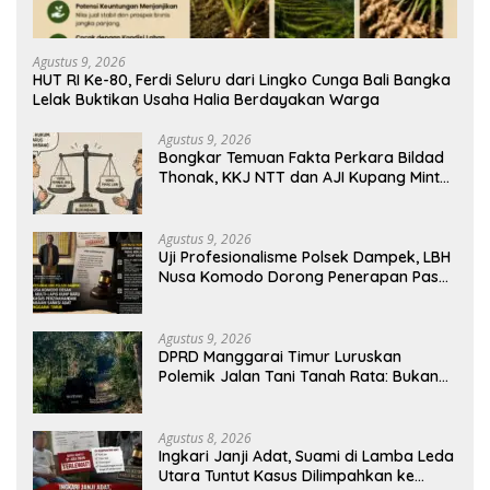
Agustus 9, 2026
HUT RI Ke-80, Ferdi Seluru dari Lingko Cunga Bali Bangka
Lelak Buktikan Usaha Halia Berdayakan Warga
Agustus 9, 2026
Bongkar Temuan Fakta Perkara Bildad
Thonak, KKJ NTT dan AJI Kupang Minta
Pers Kedepankan Verifikasi
Agustus 9, 2026
Uji Profesionalisme Polsek Dampek, LBH
Nusa Komodo Dorong Penerapan Pasal
Berlapis dalam Kasus YN : Dugaan
Perzinahan dan Pengabaian Sanksi Adat
Agustus 9, 2026
DPRD Manggarai Timur Luruskan
Polemik Jalan Tani Tanah Rata: Bukan
PPL, Pemilik Lahan yang Tak Beri Izin
Agustus 8, 2026
Ingkari Janji Adat, Suami di Lamba Leda
Utara Tuntut Kasus Dilimpahkan ke