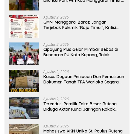
Diluncurkan, Pemkab Manggarai Timur
Kucurkan Rp100 Juta untuk Dukung
Generasi Berkarakter
Agustus 2, 2026
GMNI Manggarai Barat: Jangan
Terjebak Polemik ‘Raja Timur’, Kritisi
Kebijakan yang Berdampak bagi
Rakyat
Agustus 2, 2026
Cipayung Plus Gelar Mimbar Bebas di
Bundaran PU Kota Kupang, Tolak
Penyematan Gelar “Raja Timor” kepada
Jokowi
Agustus 2, 2026
Kasus Dugaan Penipuan Dan Pemalsuan
Dokumen Tanah TPA Warloka Segera
Masuk Tahap Gelar Perkara,
Penyelidikan Polres Manggarai Barat
Memasuki Fase Krusial
Agustus 2, 2026
Terendus! Pemilik Toko Besar Ruteng
Diduga Aktor Kunci Jaringan Rokok
Ilegal King Garet Di Flores
Agustus 2, 2026
Mahasiswa KKN Unika St. Paulus Ruteng