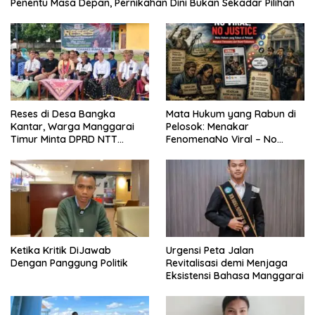
Penentu Masa Depan, Pernikahan Dini Bukan Sekadar Pilihan
Reses di Desa Bangka
Mata Hukum yang Rabun di
Kantar, Warga Manggarai
Pelosok: Menakar
Timur Minta DPRD NTT
FenomenaNo Viral – No
Perjuangkan Pencabutan
Justice dari Bumi Flobamora
Pergub Larangan Beli BBM
Bersubsidi Bagi Penunggak
Pajak
Ketika Kritik DiJawab
Urgensi Peta Jalan
Dengan Panggung Politik
Revitalisasi demi Menjaga
Eksistensi Bahasa Manggarai