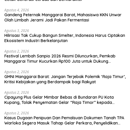
Agustus 4, 2026
Gandeng Peternak Manggarai Barat, Mahasiswa KKN Unwar
Olah Limbah Jerami Jadi Pakan Fermentasi
Agustus 3, 2026
Hilirisasi Tak Cukup Bangun Smelter, Indonesia Harus Ciptakan
Ekosistem Industri Berkelanjutan
Agustus 2, 2026
Festival Lembah Sanpio 2026 Resmi Diluncurkan, Pemkab
Manggarai Timur Kucurkan Rp100 Juta untuk Dukung
Generasi Berkarakter
Agustus 2, 2026
GMNI Manggarai Barat: Jangan Terjebak Polemik ‘Raja Timur’,
Kritisi Kebijakan yang Berdampak bagi Rakyat
Agustus 2, 2026
Cipayung Plus Gelar Mimbar Bebas di Bundaran PU Kota
Kupang, Tolak Penyematan Gelar “Raja Timor” kepada
Jokowi
Agustus 2, 2026
Kasus Dugaan Penipuan Dan Pemalsuan Dokumen Tanah TPA
Warloka Segera Masuk Tahap Gelar Perkara, Penyelidikan
Polres Manggarai Barat Memasuki Fase Krusial