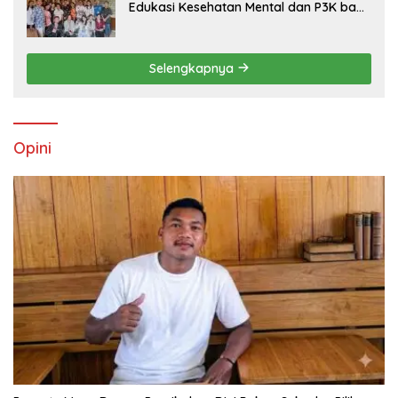
Edukasi Kesehatan Mental dan P3K bagi
OMK St. Imaculata Galong, Kota Komba
Utara
Selengkapnya
Opini