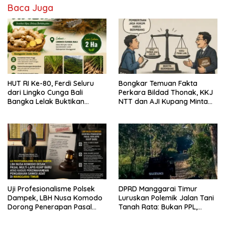
Baca Juga
HUT RI Ke-80, Ferdi Seluru
Bongkar Temuan Fakta
dari Lingko Cunga Bali
Perkara Bildad Thonak, KKJ
Bangka Lelak Buktikan
NTT dan AJI Kupang Minta
Usaha Halia Berdayakan
Pers Kedepankan Verifikasi
Warga
Uji Profesionalisme Polsek
DPRD Manggarai Timur
Dampek, LBH Nusa Komodo
Luruskan Polemik Jalan Tani
Dorong Penerapan Pasal
Tanah Rata: Bukan PPL,
Berlapis dalam Kasus YN :
Pemilik Lahan yang Tak Beri