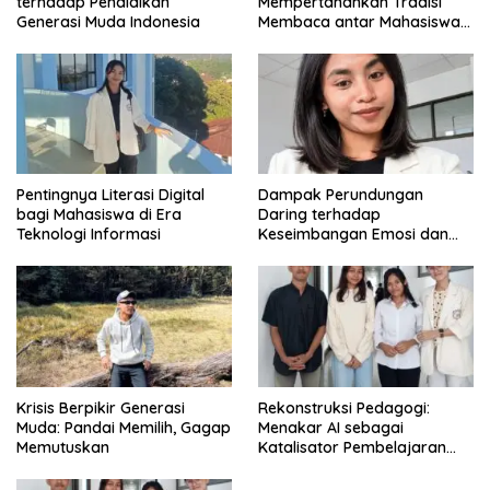
terhadap Pendidikan
Mempertahankan Tradisi
Generasi Muda Indonesia
Membaca antar Mahasiswa
di Era Digital
Pentingnya Literasi Digital
Dampak Perundungan
bagi Mahasiswa di Era
Daring terhadap
Teknologi Informasi
Keseimbangan Emosi dan
Kesehatan Mental Remaja
Krisis Berpikir Generasi
Rekonstruksi Pedagogi:
Muda: Pandai Memilih, Gagap
Menakar AI sebagai
Memutuskan
Katalisator Pembelajaran
Fleksibel