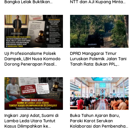
Bangka Lelak Buktikan
NTT dan AJI Kupang Minta
Usaha Halia Berdayakan
Pers Kedepankan Verifikasi
Warga
Uji Profesionalisme Polsek
DPRD Manggarai Timur
Dampek, LBH Nusa Komodo
Luruskan Polemik Jalan Tani
Dorong Penerapan Pasal
Tanah Rata: Bukan PPL,
Berlapis dalam Kasus YN :
Pemilik Lahan yang Tak Beri
Dugaan Perzinahan dan
Izin
Pengabaian Sanksi Adat
Ingkari Janji Adat, Suami di
Buka Tahun Ajaran Baru,
Lamba Leda Utara Tuntut
Paroki Karot Serukan
Kasus Dilimpahkan ke
Kolaborasi dan Pembenahan
Kejaksaan
Ekosistem Pendidikan