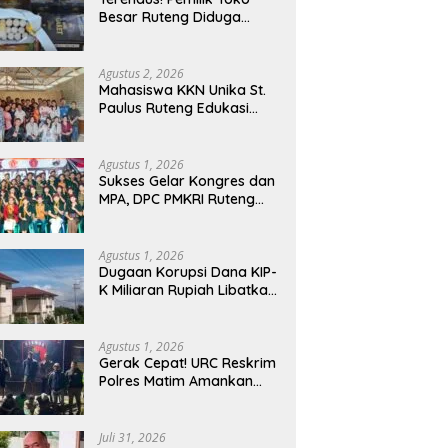
Manggarai Barat
Besar Ruteng Diduga
Memasuki Fase Krusial
Aktor Kunci Jaringan
Rokok Ilegal King Garet Di
Flores
Agustus 2, 2026
Mahasiswa KKN Unika St.
Paulus Ruteng Edukasi
Kesehatan Mental dan P3K
bagi OMK St. Imaculata
Galong, Kota Komba
Agustus 1, 2026
Utara
Sukses Gelar Kongres dan
MPA, DPC PMKRI Ruteng
Apresiasi Dukungan
Semua Pihak
Agustus 1, 2026
Dugaan Korupsi Dana KIP-
K Miliaran Rupiah Libatkan
Oknum Pegawai Stipas
Santu Sirilus Ruteng
Agustus 1, 2026
Gerak Cepat! URC Reskrim
Polres Matim Amankan
Pelaku Dugaan
Pengeroyokan Di Jawang
Golo Kantar
Juli 31, 2026