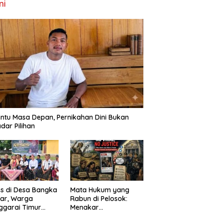
ni
ntu Masa Depan, Pernikahan Dini Bukan
dar Pilihan
s di Desa Bangka
Mata Hukum yang
ar, Warga
Rabun di Pelosok:
ggarai Timur
Menakar
ta DPRD NTT
FenomenaNo Viral –