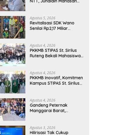
NTT, Junaidin Mahasan
Minta Fokus Pada
Penguatan Kompetensi
Dasar Peserta Didik
Agustus 5, 2026
Revitalisasi SDK Wano
Senilai Rp2,17 Miliar
Dimulai, Tonggak
Penguatan Mutu
Pendidikan di Manggarai
Agustus 4, 2026
Timur
PKKMB STIPAS St. Sirilus
Ruteng Bekali Mahasiswa
Baru dengan Wawasan
Akademik dan Jiwa
Organisasi
Agustus 4, 2026
PKKMB Inovatif, Komitmen
Kampus STIPAS St. Sirilus
Ruteng Cetak Generasi
Cerdas dan Berkarakter
Agustus 4, 2026
Gandeng Peternak
Manggarai Barat,
Mahasiswa KKN Unwar
Olah Limbah Jerami Jadi
Pakan Fermentasi
Agustus 3, 2026
Hilirisasi Tak Cukup