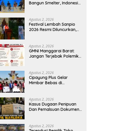
Bangun Smelter, Indonesia
Harus Ciptakan Ekosistem
Industri Berkelanjutan
Agustus 2, 2026
Festival Lembah Sanpio
2026 Resmi Diluncurkan,
Pemkab Manggarai Timur
Kucurkan Rp100 Juta
untuk Dukung Generasi
Agustus 2, 2026
Berkarakter
GMNI Manggarai Barat:
Jangan Terjebak Polemik
‘Raja Timur’, Kritisi
Kebijakan yang
Berdampak bagi Rakyat
Agustus 2, 2026
Cipayung Plus Gelar
Mimbar Bebas di
Bundaran PU Kota
Kupang, Tolak
Penyematan Gelar “Raja
Agustus 2, 2026
Timor” kepada Jokowi
Kasus Dugaan Penipuan
Dan Pemalsuan Dokumen
Tanah TPA Warloka
Segera Masuk Tahap
Gelar Perkara,
Agustus 2, 2026
Penyelidikan Polres
Terendus! Pemilik Toko