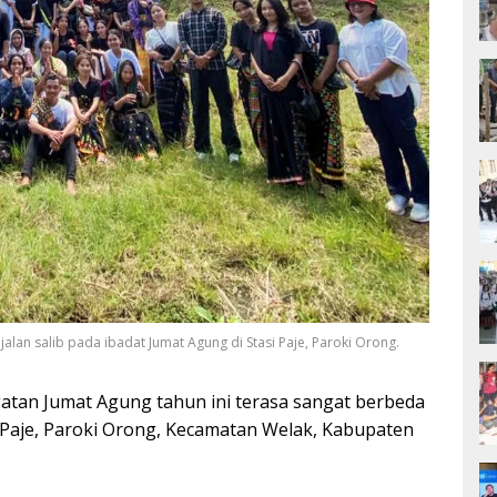
an salib pada ibadat Jumat Agung di Stasi Paje, Paroki Orong.
atan Jumat Agung tahun ini terasa sangat berbeda
i Paje, Paroki Orong, Kecamatan Welak, Kabupaten