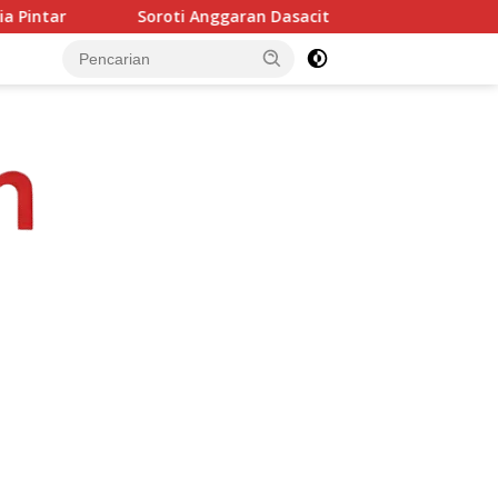
ggaran Dasacita NTT, Junaidin Mahasan Minta Fokus Pada Peng