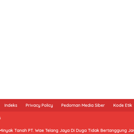
Indeks
Privacy Policy
Pedoman Media Siber
Kode Etik
s
 Minyak Tanah PT. Wae Telang Jaya Di Duga Tidak Bertanggung J