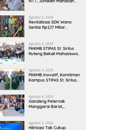
NTT, Junaidin Mahasan
Minta Fokus Pada
Penguatan Kompetensi
Dasar Peserta Didik
Agustus 5, 2026
Revitalisasi SDK Wano
Senilai Rp2,17 Miliar
Dimulai, Tonggak
Penguatan Mutu
Pendidikan di Manggarai
Agustus 4, 2026
Timur
PKKMB STIPAS St. Sirilus
Ruteng Bekali Mahasiswa
Baru dengan Wawasan
Akademik dan Jiwa
Organisasi
Agustus 4, 2026
PKKMB Inovatif, Komitmen
Kampus STIPAS St. Sirilus
Ruteng Cetak Generasi
Cerdas dan Berkarakter
Agustus 4, 2026
Gandeng Peternak
Manggarai Barat,
Mahasiswa KKN Unwar
Olah Limbah Jerami Jadi
Pakan Fermentasi
Agustus 3, 2026
Hilirisasi Tak Cukup