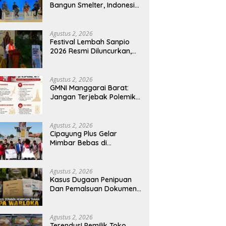
Bangun Smelter, Indonesia
Harus Ciptakan Ekosistem
Industri Berkelanjutan
Agustus 2, 2026
Festival Lembah Sanpio
2026 Resmi Diluncurkan,
Pemkab Manggarai Timur
Kucurkan Rp100 Juta
untuk Dukung Generasi
Agustus 2, 2026
Berkarakter
GMNI Manggarai Barat:
Jangan Terjebak Polemik
‘Raja Timur’, Kritisi
Kebijakan yang
Berdampak bagi Rakyat
Agustus 2, 2026
Cipayung Plus Gelar
Mimbar Bebas di
Bundaran PU Kota
Kupang, Tolak
Penyematan Gelar “Raja
Agustus 2, 2026
Timor” kepada Jokowi
Kasus Dugaan Penipuan
Dan Pemalsuan Dokumen
Tanah TPA Warloka
Segera Masuk Tahap
Gelar Perkara,
Agustus 2, 2026
Penyelidikan Polres
Terendus! Pemilik Toko