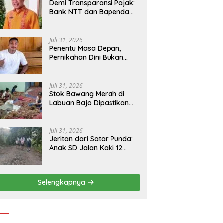
​Demi Transparansi Pajak:
Bank NTT dan Bapenda
Manggarai Akselerasi
Pemasangan Tapping Box
Juli 31, 2026
Penentu Masa Depan,
Pernikahan Dini Bukan
Sekadar Pilihan
Juli 31, 2026
Stok Bawang Merah di
Labuan Bajo Dipastikan
Tetap Aman, Kualitas
Terbaik dan Harga Murah,
Masyarakat Apresiasi
Juli 31, 2026
Peran Ninonk
Jeritan dari Satar Punda:
Anak SD Jalan Kaki 12
Kilometer, Seberangi
Sungai dan Hutan Demi
Sekolah, Warga Desak
Selengkapnya
Bupati Manggarai Timur
Bertindak