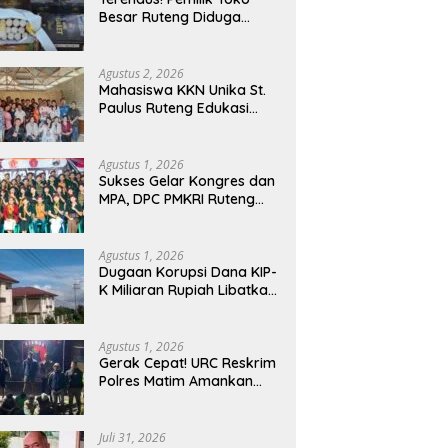
Manggarai Barat
Besar Ruteng Diduga
Memasuki Fase Krusial
Aktor Kunci Jaringan
Rokok Ilegal King Garet Di
Flores
Agustus 2, 2026
Mahasiswa KKN Unika St.
Paulus Ruteng Edukasi
Kesehatan Mental dan P3K
bagi OMK St. Imaculata
Galong, Kota Komba
Agustus 1, 2026
Utara
Sukses Gelar Kongres dan
MPA, DPC PMKRI Ruteng
Apresiasi Dukungan
Semua Pihak
Agustus 1, 2026
Dugaan Korupsi Dana KIP-
K Miliaran Rupiah Libatkan
Oknum Pegawai Stipas
Santu Sirilus Ruteng
Agustus 1, 2026
Gerak Cepat! URC Reskrim
Polres Matim Amankan
Pelaku Dugaan
Pengeroyokan Di Jawang
Golo Kantar
Juli 31, 2026