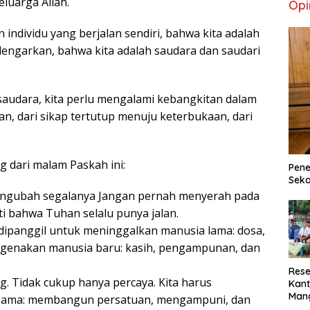
luarga Allah.
Opi
individu yang berjalan sendiri, bahwa kita adalah
engarkan, bahwa kita adalah saudara dan saudari
audara, kita perlu mengalami kebangkitan dalam
ian, dari sikap tertutup menuju keterbukaan, dari
g dari malam Paskah ini:
Pene
Seka
gubah segalanya Jangan pernah menyerah pada
i bahwa Tuhan selalu punya jalan.
dipanggil untuk meninggalkan manusia lama: dosa,
ngenakan manusia baru: kasih, pengampunan, dan
Rese
. Tidak cukup hanya percaya. Kita harus
Kant
Man
sama: membangun persatuan, mengampuni, dan
Min