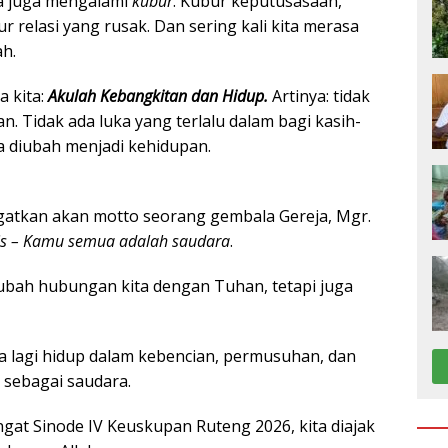
ita juga mengalami
kubur
. Kubur keputusasaan,
r relasi yang rusak. Dan sering kali kita merasa
h.
a kita:
Akulah Kebangkitan dan Hidup.
Artinya: tidak
an. Tidak ada luka yang terlalu dalam bagi kasih-
sa diubah menjadi kehidupan.
ingatkan akan motto seorang gembala Gereja, Mgr.
tis – Kamu semua adalah saudara
.
ubah hubungan kita dengan Tuhan, tetapi juga
isa lagi hidup dalam kebencian, permusuhan, dan
 sebagai saudara.
gat Sinode IV Keuskupan Ruteng 2026, kita diajak