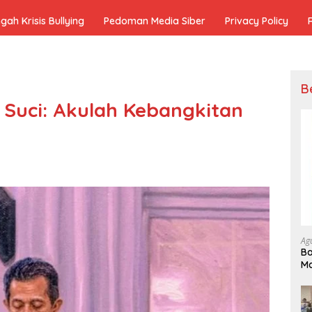
h Krisis Bullying
Pedoman Media Siber
Privacy Policy
B
Suci: Akulah Kebangkitan
Ag
Ba
Ma
In