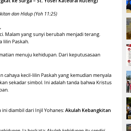
ngkat ke Surga – St. Yosef Katedral Ruteng)
kitan dan Hidup (Yoh 11:25)
,
ci. Malam yang sunyi berubah menjadi terang.
 lilin Paskah.
ematian menuju kehidupan. Dari keputusasaan
n cahaya kecil-lilin Paskah yang kemudian menyala
kan sekadar simbol. Ini adalah tanda bahwa Kristus
pan.
i diambil dari Injil Yohanes:
Akulah Kebangkitan
kehidupan
. Ia berkata:
Akulah kehidupan itu sendiri
.