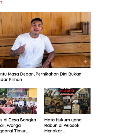
ni
ntu Masa Depan, Pernikahan Dini Bukan
dar Pilihan
s di Desa Bangka
Mata Hukum yang
ar, Warga
Rabun di Pelosok:
ggarai Timur
Menakar
ta DPRD NTT
FenomenaNo Viral –