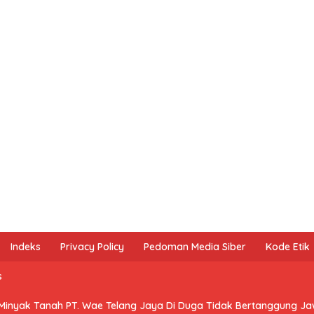
Indeks
Privacy Policy
Pedoman Media Siber
Kode Etik
s
 Minyak Tanah PT. Wae Telang Jaya Di Duga Tidak Bertanggung J