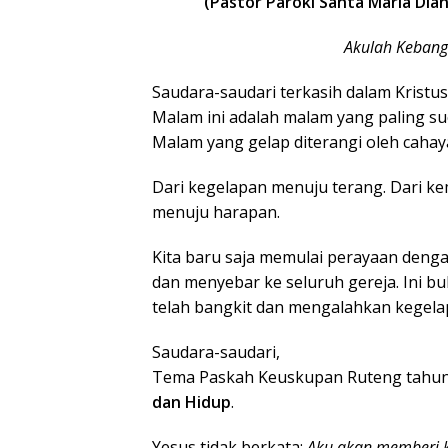
(Pastor Paroki Santa Maria Dia
Akulah Kebang
Saudara-saudari terkasih dalam Kristus
Malam ini adalah malam yang paling su
Malam yang gelap diterangi oleh cahaya
Dari kegelapan menuju terang. Dari k
menuju harapan.
Kita baru saja memulai perayaan denga
dan menyebar ke seluruh gereja. Ini bu
telah bangkit dan mengalahkan kegela
Saudara-saudari,
Tema Paskah Keuskupan Ruteng tahun in
dan Hidup
.
Yesus tidak berkata:
Aku akan memberi 