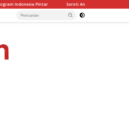
Soroti Anggaran Dasacita NTT, Junaidin Mahasan Minta F