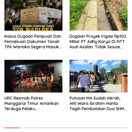
Pengabaian Sanksi Adat
Kasus Dugaan Penipuan Dan
Dugaan Proyek Irigasi Rp102
Pemalsuan Dokumen Tanah
Miliar PT Adhy Karya Di NTT
TPA Warloka Segera Masuk
Asal-Asalan: Tidak Sesuai
Tahap Gelar Perkara,
Spek,Diduga Dibackup APH
Penyelidikan Polres
Manggarai Barat Memasuki
Fase Krusial
URC Resmob Polres
Putusan MA Sudah Inkrah,
Manggarai Timur Amankan
Ahli Waris Ibrahim Hanta
Terduga Pelaku
Tagih Pembatalan Dua SHM
Penganiayaan Berat di Kota
Keranga, Kepala BPN Janji
Komba
Kirim Berkas Usulan ke
Kanwil NTT