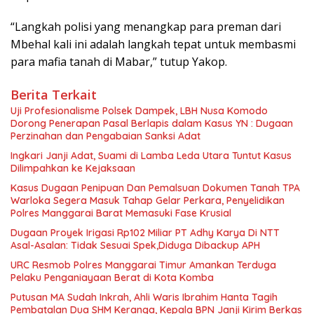
“Langkah polisi yang menangkap para preman dari
Mbehal kali ini adalah langkah tepat untuk membasmi
para mafia tanah di Mabar,” tutup Yakop.
Berita Terkait
Uji Profesionalisme Polsek Dampek, LBH Nusa Komodo
Dorong Penerapan Pasal Berlapis dalam Kasus YN : Dugaan
Perzinahan dan Pengabaian Sanksi Adat
Ingkari Janji Adat, Suami di Lamba Leda Utara Tuntut Kasus
Dilimpahkan ke Kejaksaan
Kasus Dugaan Penipuan Dan Pemalsuan Dokumen Tanah TPA
Warloka Segera Masuk Tahap Gelar Perkara, Penyelidikan
Polres Manggarai Barat Memasuki Fase Krusial
Dugaan Proyek Irigasi Rp102 Miliar PT Adhy Karya Di NTT
Asal-Asalan: Tidak Sesuai Spek,Diduga Dibackup APH
URC Resmob Polres Manggarai Timur Amankan Terduga
Pelaku Penganiayaan Berat di Kota Komba
Putusan MA Sudah Inkrah, Ahli Waris Ibrahim Hanta Tagih
Pembatalan Dua SHM Keranga, Kepala BPN Janji Kirim Berkas