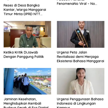
FenomenaNo Viral – No
Reses di Desa Bangka
Justice dari Bumi Flobamora
Kantar, Warga Manggarai
Timur Minta DPRD NTT
Perjuangkan Pencabutan
Pergub Larangan Beli BBM
Bersubsidi Bagi Penunggak
Pajak
Ketika Kritik DiJawab
Urgensi Peta Jalan
Dengan Panggung Politik
Revitalisasi demi Menjaga
Eksistensi Bahasa Manggarai
Jaminan Kesehatan,
Urgensi Penggunaan Bahasa
Menghidupkan Kembali
Indonesia di Lingkungan
Budaya Gerak di Era Digital
Kampus