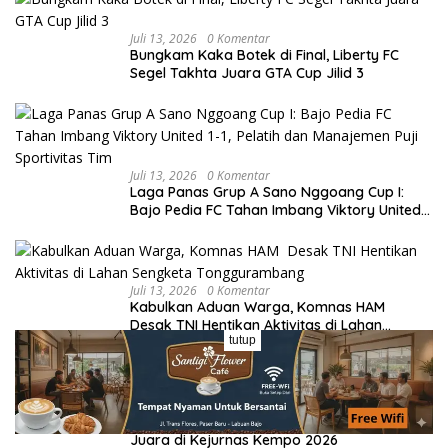
Juli 13, 2026
0 Komentar
Bungkam Kaka Botek di Final, Liberty FC
Segel Takhta Juara GTA Cup Jilid 3
Juli 13, 2026
0 Komentar
Laga Panas Grup A Sano Nggoang Cup I:
Bajo Pedia FC Tahan Imbang Viktory United
1-1, Pelatih dan Manajemen Puji Sportivitas
Tim
Juli 13, 2026
0 Komentar
Kabulkan Aduan Warga, Komnas HAM
Desak TNI Hentikan Aktivitas di Lahan
tutup
Sengketa Tonggurambang
Juli 14, 2026
0 Komentar
Berlian Nasak, Putri Manggarai Panen Medali
Juara di Kejurnas Kempo 2026