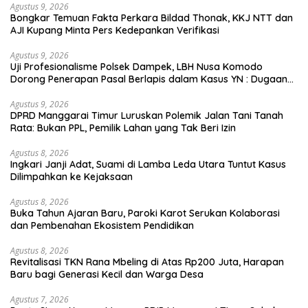
Agustus 9, 2026
Bongkar Temuan Fakta Perkara Bildad Thonak, KKJ NTT dan
AJI Kupang Minta Pers Kedepankan Verifikasi
Agustus 9, 2026
Uji Profesionalisme Polsek Dampek, LBH Nusa Komodo
Dorong Penerapan Pasal Berlapis dalam Kasus YN : Dugaan
Perzinahan dan Pengabaian Sanksi Adat
Agustus 9, 2026
DPRD Manggarai Timur Luruskan Polemik Jalan Tani Tanah
Rata: Bukan PPL, Pemilik Lahan yang Tak Beri Izin
Agustus 8, 2026
Ingkari Janji Adat, Suami di Lamba Leda Utara Tuntut Kasus
Dilimpahkan ke Kejaksaan
Agustus 8, 2026
Buka Tahun Ajaran Baru, Paroki Karot Serukan Kolaborasi
dan Pembenahan Ekosistem Pendidikan
Agustus 8, 2026
Revitalisasi TKN Rana Mbeling di Atas Rp200 Juta, Harapan
Baru bagi Generasi Kecil dan Warga Desa
Agustus 7, 2026