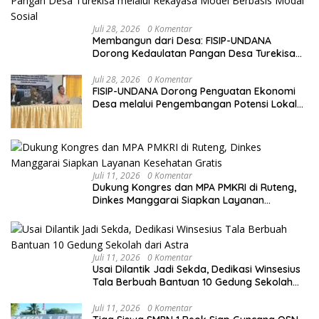
Juli 28, 2026
0 Komentar
Membangun dari Desa: FISIP-UNDANA
Dorong Kedaulatan Pangan Desa Turekisa
melalui Rekayasa Model Berbasis Modal
Sosial
Juli 28, 2026
0 Komentar
FISIP-UNDANA Dorong Penguatan Ekonomi
Desa melalui Pengembangan Potensi Lokal
dan Kelembagaan BUMDes di Kelurahan
Mangulewa
Juli 11, 2026
0 Komentar
Dukung Kongres dan MPA PMKRI di Ruteng,
Dinkes Manggarai Siapkan Layanan
Kesehatan Gratis
Juli 11, 2026
0 Komentar
Usai Dilantik Jadi Sekda, Dedikasi Winsesius
Tala Berbuah Bantuan 10 Gedung Sekolah
dari Astra
Juli 11, 2026
0 Komentar