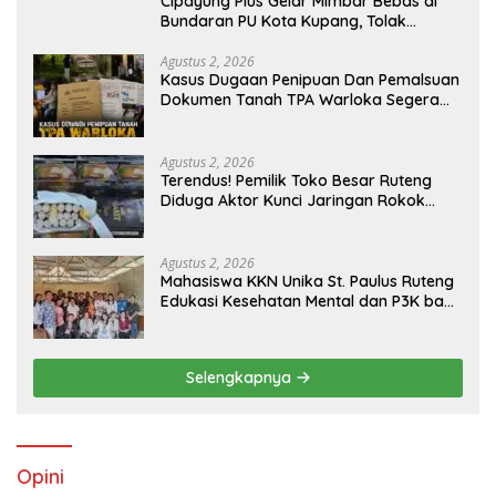
Cipayung Plus Gelar Mimbar Bebas di
Bundaran PU Kota Kupang, Tolak
Penyematan Gelar “Raja Timor” kepada
Jokowi
Agustus 2, 2026
Kasus Dugaan Penipuan Dan Pemalsuan
Dokumen Tanah TPA Warloka Segera
Masuk Tahap Gelar Perkara,
Penyelidikan Polres Manggarai Barat
Memasuki Fase Krusial
Agustus 2, 2026
Terendus! Pemilik Toko Besar Ruteng
Diduga Aktor Kunci Jaringan Rokok
Ilegal King Garet Di Flores
Agustus 2, 2026
Mahasiswa KKN Unika St. Paulus Ruteng
Edukasi Kesehatan Mental dan P3K bagi
OMK St. Imaculata Galong, Kota Komba
Utara
Selengkapnya
Opini