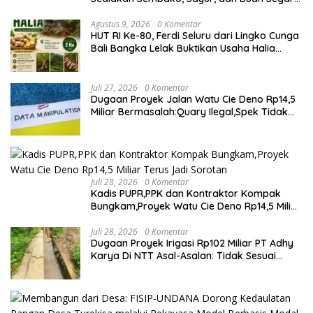
dengan Harga Bersahabat
Agustus 9, 2026
0 Komentar
HUT RI Ke-80, Ferdi Seluru dari Lingko Cunga
Bali Bangka Lelak Buktikan Usaha Halia
Berdayakan Warga
Juli 27, 2026
0 Komentar
Dugaan Proyek Jalan Watu Cie Deno Rp14,5
Miliar Bermasalah:Quary Ilegal,Spek Tidak
Sesuai,Lab Tidak Terakreditasi
Juli 28, 2026
0 Komentar
Kadis PUPR,PPK dan Kontraktor Kompak
Bungkam,Proyek Watu Cie Deno Rp14,5 Miliar
Terus Jadi Sorotan
Juli 28, 2026
0 Komentar
Dugaan Proyek Irigasi Rp102 Miliar PT Adhy
Karya Di NTT Asal-Asalan: Tidak Sesuai
Spek,Diduga Dibackup APH