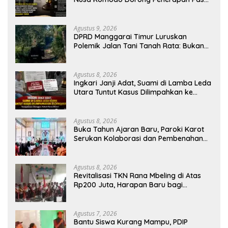
Berlapis dalam Kasus YN : Dugaan
Perzinahan dan Pengabaian Sanksi Adat
Agustus 9, 2026
DPRD Manggarai Timur Luruskan
Polemik Jalan Tani Tanah Rata: Bukan
PPL, Pemilik Lahan yang Tak Beri Izin
Agustus 8, 2026
Ingkari Janji Adat, Suami di Lamba Leda
Utara Tuntut Kasus Dilimpahkan ke
Kejaksaan
Agustus 8, 2026
Buka Tahun Ajaran Baru, Paroki Karot
Serukan Kolaborasi dan Pembenahan
Ekosistem Pendidikan
Agustus 8, 2026
Revitalisasi TKN Rana Mbeling di Atas
Rp200 Juta, Harapan Baru bagi
Generasi Kecil dan Warga Desa
Agustus 7, 2026
Bantu Siswa Kurang Mampu, PDIP