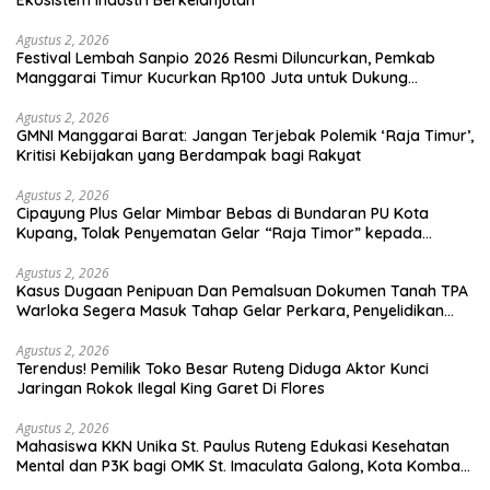
Ekosistem Industri Berkelanjutan
Agustus 2, 2026
Festival Lembah Sanpio 2026 Resmi Diluncurkan, Pemkab
Manggarai Timur Kucurkan Rp100 Juta untuk Dukung
Generasi Berkarakter
Agustus 2, 2026
GMNI Manggarai Barat: Jangan Terjebak Polemik ‘Raja Timur’,
Kritisi Kebijakan yang Berdampak bagi Rakyat
Agustus 2, 2026
Cipayung Plus Gelar Mimbar Bebas di Bundaran PU Kota
Kupang, Tolak Penyematan Gelar “Raja Timor” kepada
Jokowi
Agustus 2, 2026
Kasus Dugaan Penipuan Dan Pemalsuan Dokumen Tanah TPA
Warloka Segera Masuk Tahap Gelar Perkara, Penyelidikan
Polres Manggarai Barat Memasuki Fase Krusial
Agustus 2, 2026
Terendus! Pemilik Toko Besar Ruteng Diduga Aktor Kunci
Jaringan Rokok Ilegal King Garet Di Flores
Agustus 2, 2026
Mahasiswa KKN Unika St. Paulus Ruteng Edukasi Kesehatan
Mental dan P3K bagi OMK St. Imaculata Galong, Kota Komba
Utara