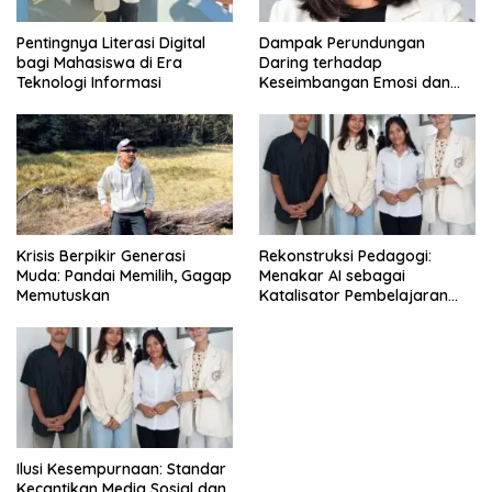
Pentingnya Literasi Digital
Dampak Perundungan
bagi Mahasiswa di Era
Daring terhadap
Teknologi Informasi
Keseimbangan Emosi dan
Kesehatan Mental Remaja
Krisis Berpikir Generasi
Rekonstruksi Pedagogi:
Muda: Pandai Memilih, Gagap
Menakar AI sebagai
Memutuskan
Katalisator Pembelajaran
Fleksibel
Ilusi Kesempurnaan: Standar
Kecantikan Media Sosial dan