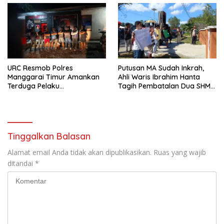
Manggarai Barat Memasuki
Fase Krusial
URC Resmob Polres
Putusan MA Sudah Inkrah,
Manggarai Timur Amankan
Ahli Waris Ibrahim Hanta
Terduga Pelaku
Tagih Pembatalan Dua SHM
Penganiayaan Berat di Kota
Keranga, Kepala BPN Janji
Komba
Kirim Berkas Usulan ke
Kanwil NTT
Tinggalkan Balasan
Alamat email Anda tidak akan dipublikasikan.
Ruas yang wajib
ditandai
*