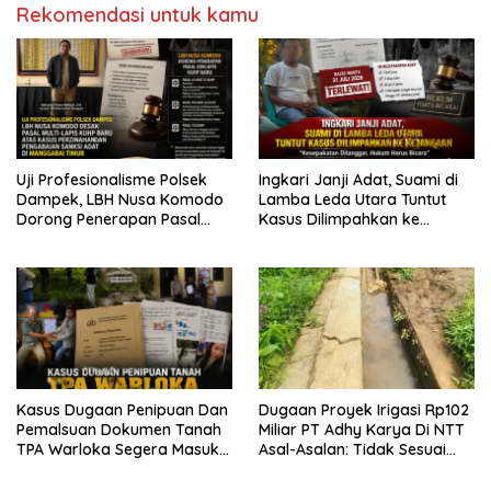
Rekomendasi untuk kamu
Uji Profesionalisme Polsek
Ingkari Janji Adat, Suami di
Dampek, LBH Nusa Komodo
Lamba Leda Utara Tuntut
Dorong Penerapan Pasal
Kasus Dilimpahkan ke
Berlapis dalam Kasus YN :
Kejaksaan
Dugaan Perzinahan dan
Pengabaian Sanksi Adat
Kasus Dugaan Penipuan Dan
Dugaan Proyek Irigasi Rp102
Pemalsuan Dokumen Tanah
Miliar PT Adhy Karya Di NTT
TPA Warloka Segera Masuk
Asal-Asalan: Tidak Sesuai
Tahap Gelar Perkara,
Spek,Diduga Dibackup APH
Penyelidikan Polres