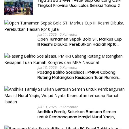
Tiga Siswa SMPN 1 Reok Siap Guncang OSN
Tingkat Provinsi Usai Lolos Seleksi Tahap 2
Juli 11, 2026
0 Komentar
Open Turnamen Sepak Bola ST. Markus Cup
III Resmi Dibuka, Perebutkan Hadiah Rp10
Juta
Juli 13, 2026
0 Komentar
Pasang Baliho Sosialisasi, PMKRI Cabang
Ruteng Matangkan Kesiapan Tuan Rumah
Kongres dan MPA Nasional
Juli 13, 2026
0 Komentar
Andhika Family Salurkan Bantuan Semen
untuk Pembangunan Masjid Nurul Yaqin,
Wujud Nyata Kepedulian terhadap Rumah
Ibadah