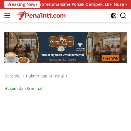
Langsung
alisme Polsek Dampek, LBH Nusa Komodo Dorong Penerapan Pasa
Breaking News
ke
konten
Beranda
Hukum dan Kriminal
Hukum dan Kriminal