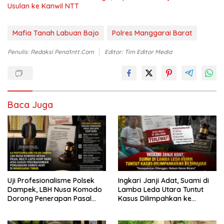
Usulan ke Kanwil NTT
Mafia Tanah Labuan Bajo
Polres Manggarai Barat
Penulis: Redaksi Pena1ntt.com
Editor: Tim Editor Media
Baca Juga
Uji Profesionalisme Polsek
Ingkari Janji Adat, Suami di
Dampek, LBH Nusa Komodo
Lamba Leda Utara Tuntut
Dorong Penerapan Pasal
Kasus Dilimpahkan ke
Berlapis dalam Kasus YN :
Kejaksaan
Dugaan Perzinahan dan