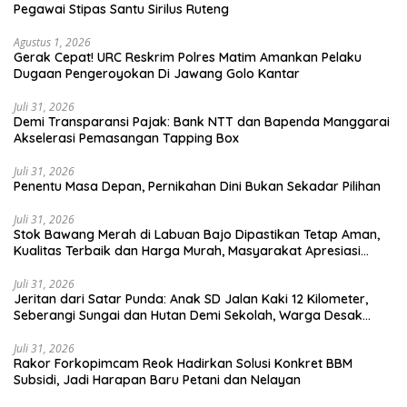
Pegawai Stipas Santu Sirilus Ruteng
Agustus 1, 2026
Gerak Cepat! URC Reskrim Polres Matim Amankan Pelaku
Dugaan Pengeroyokan Di Jawang Golo Kantar
Juli 31, 2026
​Demi Transparansi Pajak: Bank NTT dan Bapenda Manggarai
Akselerasi Pemasangan Tapping Box
Juli 31, 2026
Penentu Masa Depan, Pernikahan Dini Bukan Sekadar Pilihan
Juli 31, 2026
Stok Bawang Merah di Labuan Bajo Dipastikan Tetap Aman,
Kualitas Terbaik dan Harga Murah, Masyarakat Apresiasi
Peran Ninonk
Juli 31, 2026
Jeritan dari Satar Punda: Anak SD Jalan Kaki 12 Kilometer,
Seberangi Sungai dan Hutan Demi Sekolah, Warga Desak
Bupati Manggarai Timur Bertindak
Juli 31, 2026
Rakor Forkopimcam Reok Hadirkan Solusi Konkret BBM
Subsidi, Jadi Harapan Baru Petani dan Nelayan