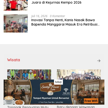
Juara di Kejurnas Kempo 2026
Juli 16, 2026
0 Komentar
Inovasi Tanpa Henti, Kanis Nasak Bawa
Bapenda Manggarai Masuk Era Retribusi
Digital
Wisata
tutup
PKKMB STIPAS St. Sirilus
Revitalisasi SDK Wano
Ruteng Bekali Mahasiswa
Senilai Rp2,17 Miliar Dimulai,
Baru dengan Wawasan
Tonggak Penguatan Mutu