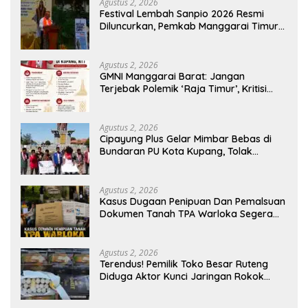
Agustus 2, 2026
Festival Lembah Sanpio 2026 Resmi
Diluncurkan, Pemkab Manggarai Timur
Kucurkan Rp100 Juta untuk Dukung
Generasi Berkarakter
Agustus 2, 2026
GMNI Manggarai Barat: Jangan
Terjebak Polemik ‘Raja Timur’, Kritisi
Kebijakan yang Berdampak bagi
Rakyat
Agustus 2, 2026
Cipayung Plus Gelar Mimbar Bebas di
Bundaran PU Kota Kupang, Tolak
Penyematan Gelar “Raja Timor” kepada
Jokowi
Agustus 2, 2026
Kasus Dugaan Penipuan Dan Pemalsuan
Dokumen Tanah TPA Warloka Segera
Masuk Tahap Gelar Perkara,
Penyelidikan Polres Manggarai Barat
Memasuki Fase Krusial
Agustus 2, 2026
Terendus! Pemilik Toko Besar Ruteng
Diduga Aktor Kunci Jaringan Rokok
Ilegal King Garet Di Flores