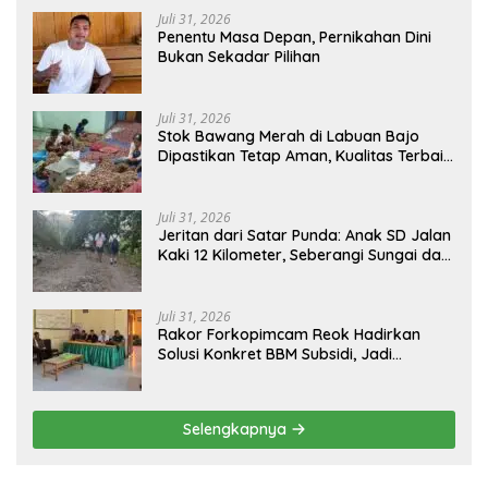
Juli 31, 2026
Penentu Masa Depan, Pernikahan Dini
Bukan Sekadar Pilihan
Juli 31, 2026
Stok Bawang Merah di Labuan Bajo
Dipastikan Tetap Aman, Kualitas Terbaik
dan Harga Murah, Masyarakat Apresiasi
Peran Ninonk
Juli 31, 2026
Jeritan dari Satar Punda: Anak SD Jalan
Kaki 12 Kilometer, Seberangi Sungai dan
Hutan Demi Sekolah, Warga Desak
Bupati Manggarai Timur Bertindak
Juli 31, 2026
Rakor Forkopimcam Reok Hadirkan
Solusi Konkret BBM Subsidi, Jadi
Harapan Baru Petani dan Nelayan
Selengkapnya