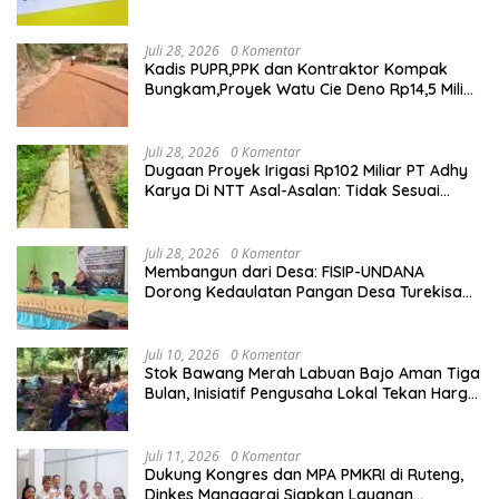
Sesuai,Lab Tidak Terakreditasi
Juli 28, 2026
0 Komentar
Kadis PUPR,PPK dan Kontraktor Kompak
Bungkam,Proyek Watu Cie Deno Rp14,5 Miliar
Terus Jadi Sorotan
Juli 28, 2026
0 Komentar
Dugaan Proyek Irigasi Rp102 Miliar PT Adhy
Karya Di NTT Asal-Asalan: Tidak Sesuai
Spek,Diduga Dibackup APH
Juli 28, 2026
0 Komentar
Membangun dari Desa: FISIP-UNDANA
Dorong Kedaulatan Pangan Desa Turekisa
melalui Rekayasa Model Berbasis Modal
Sosial
Juli 10, 2026
0 Komentar
Stok Bawang Merah Labuan Bajo Aman Tiga
Bulan, Inisiatif Pengusaha Lokal Tekan Harga
dan Buka Lapangan Kerja
Juli 11, 2026
0 Komentar
Dukung Kongres dan MPA PMKRI di Ruteng,
Dinkes Manggarai Siapkan Layanan