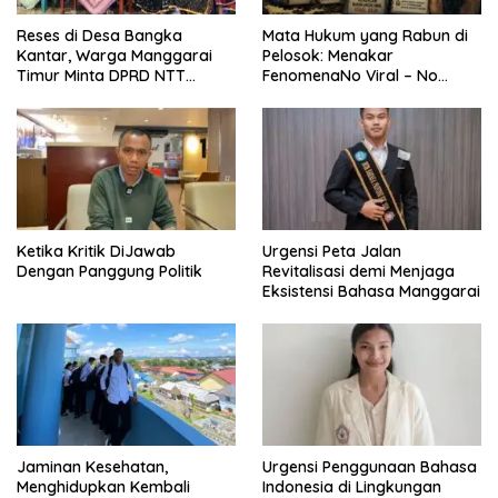
Reses di Desa Bangka
Mata Hukum yang Rabun di
Kantar, Warga Manggarai
Pelosok: Menakar
Timur Minta DPRD NTT
FenomenaNo Viral – No
Perjuangkan Pencabutan
Justice dari Bumi Flobamora
Pergub Larangan Beli BBM
Bersubsidi Bagi Penunggak
Pajak
Ketika Kritik DiJawab
Urgensi Peta Jalan
Dengan Panggung Politik
Revitalisasi demi Menjaga
Eksistensi Bahasa Manggarai
Jaminan Kesehatan,
Urgensi Penggunaan Bahasa
Menghidupkan Kembali
Indonesia di Lingkungan