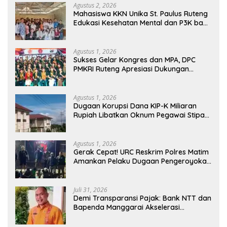
Agustus 2, 2026
Mahasiswa KKN Unika St. Paulus Ruteng
Edukasi Kesehatan Mental dan P3K bagi
OMK St. Imaculata Galong, Kota Komba
Utara
Agustus 1, 2026
Sukses Gelar Kongres dan MPA, DPC
PMKRI Ruteng Apresiasi Dukungan
Semua Pihak
Agustus 1, 2026
Dugaan Korupsi Dana KIP-K Miliaran
Rupiah Libatkan Oknum Pegawai Stipas
Santu Sirilus Ruteng
Agustus 1, 2026
Gerak Cepat! URC Reskrim Polres Matim
Amankan Pelaku Dugaan Pengeroyokan
Di Jawang Golo Kantar
Juli 31, 2026
​Demi Transparansi Pajak: Bank NTT dan
Bapenda Manggarai Akselerasi
Pemasangan Tapping Box