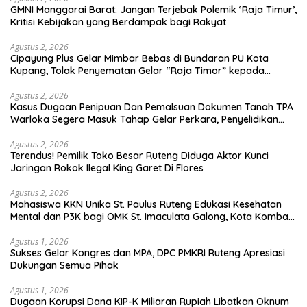
GMNI Manggarai Barat: Jangan Terjebak Polemik ‘Raja Timur’,
Kritisi Kebijakan yang Berdampak bagi Rakyat
Agustus 2, 2026
Cipayung Plus Gelar Mimbar Bebas di Bundaran PU Kota
Kupang, Tolak Penyematan Gelar “Raja Timor” kepada
Jokowi
Agustus 2, 2026
Kasus Dugaan Penipuan Dan Pemalsuan Dokumen Tanah TPA
Warloka Segera Masuk Tahap Gelar Perkara, Penyelidikan
Polres Manggarai Barat Memasuki Fase Krusial
Agustus 2, 2026
Terendus! Pemilik Toko Besar Ruteng Diduga Aktor Kunci
Jaringan Rokok Ilegal King Garet Di Flores
Agustus 2, 2026
Mahasiswa KKN Unika St. Paulus Ruteng Edukasi Kesehatan
Mental dan P3K bagi OMK St. Imaculata Galong, Kota Komba
Utara
Agustus 1, 2026
Sukses Gelar Kongres dan MPA, DPC PMKRI Ruteng Apresiasi
Dukungan Semua Pihak
Agustus 1, 2026
Dugaan Korupsi Dana KIP-K Miliaran Rupiah Libatkan Oknum