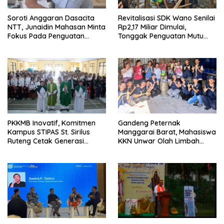
Soroti Anggaran Dasacita
Revitalisasi SDK Wano Senilai
NTT, Junaidin Mahasan Minta
Rp2,17 Miliar Dimulai,
Fokus Pada Penguatan
Tonggak Penguatan Mutu
Kompetensi Dasar Peserta
Pendidikan di Manggarai
Didik
Timur
PKKMB Inovatif, Komitmen
Gandeng Peternak
Kampus STIPAS St. Sirilus
Manggarai Barat, Mahasiswa
Ruteng Cetak Generasi
KKN Unwar Olah Limbah
Cerdas dan Berkarakter
Jerami Jadi Pakan
Fermentasi