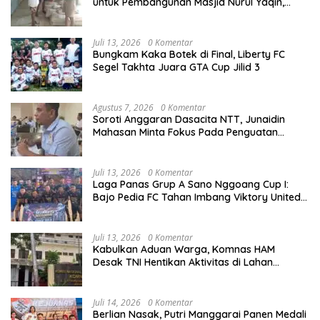
untuk Pembangunan Masjid Nurul Yaqin,
Wujud Nyata Kepedulian terhadap Rumah
Ibadah
Juli 13, 2026
0 Komentar
Bungkam Kaka Botek di Final, Liberty FC
Segel Takhta Juara GTA Cup Jilid 3
Agustus 7, 2026
0 Komentar
Soroti Anggaran Dasacita NTT, Junaidin
Mahasan Minta Fokus Pada Penguatan
Kompetensi Dasar Peserta Didik
Juli 13, 2026
0 Komentar
Laga Panas Grup A Sano Nggoang Cup I:
Bajo Pedia FC Tahan Imbang Viktory United
1-1, Pelatih dan Manajemen Puji Sportivitas
Tim
Juli 13, 2026
0 Komentar
Kabulkan Aduan Warga, Komnas HAM
Desak TNI Hentikan Aktivitas di Lahan
Sengketa Tonggurambang
Juli 14, 2026
0 Komentar
Berlian Nasak, Putri Manggarai Panen Medali