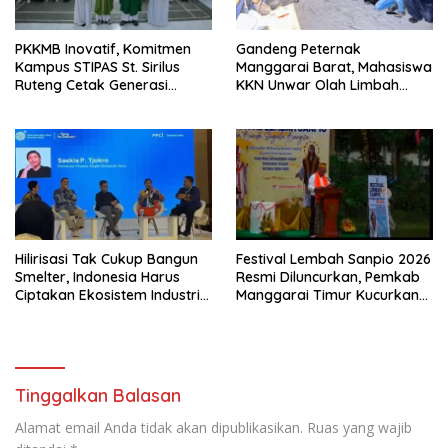
PKKMB Inovatif, Komitmen
Gandeng Peternak
Kampus STIPAS St. Sirilus
Manggarai Barat, Mahasiswa
Ruteng Cetak Generasi
KKN Unwar Olah Limbah
Cerdas dan Berkarakter
Jerami Jadi Pakan
Fermentasi
Hilirisasi Tak Cukup Bangun
Festival Lembah Sanpio 2026
Smelter, Indonesia Harus
Resmi Diluncurkan, Pemkab
Ciptakan Ekosistem Industri
Manggarai Timur Kucurkan
Berkelanjutan
Rp100 Juta untuk Dukung
Generasi Berkarakter
Tinggalkan Balasan
Alamat email Anda tidak akan dipublikasikan.
Ruas yang wajib