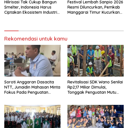
Hilirisasi Tak Cukup Bangun
Festival Lembah Sanpio 2026
Smelter, Indonesia Harus
Resmi Diluncurkan, Pemkab
Ciptakan Ekosistem Industri
Manggarai Timur Kucurkan
Berkelanjutan
Rp100 Juta untuk Dukung
Generasi Berkarakter
Rekomendasi untuk kamu
Soroti Anggaran Dasacita
Revitalisasi SDK Wano Senilai
NTT, Junaidin Mahasan Minta
Rp2,17 Miliar Dimulai,
Fokus Pada Penguatan
Tonggak Penguatan Mutu
Kompetensi Dasar Peserta
Pendidikan di Manggarai
Didik
Timur