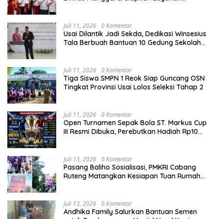
Kesehatan Gratis
Juli 11, 2026
0 Komentar
Usai Dilantik Jadi Sekda, Dedikasi Winsesius
Tala Berbuah Bantuan 10 Gedung Sekolah
dari Astra
Juli 11, 2026
0 Komentar
Tiga Siswa SMPN 1 Reok Siap Guncang OSN
Tingkat Provinsi Usai Lolos Seleksi Tahap 2
Juli 11, 2026
0 Komentar
Open Turnamen Sepak Bola ST. Markus Cup
III Resmi Dibuka, Perebutkan Hadiah Rp10
Juta
Juli 13, 2026
0 Komentar
Pasang Baliho Sosialisasi, PMKRI Cabang
Ruteng Matangkan Kesiapan Tuan Rumah
Kongres dan MPA Nasional
Juli 13, 2026
0 Komentar
Andhika Family Salurkan Bantuan Semen