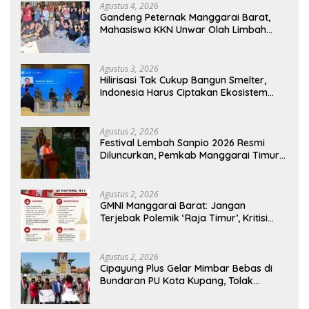
Agustus 4, 2026
Gandeng Peternak Manggarai Barat,
Mahasiswa KKN Unwar Olah Limbah
Jerami Jadi Pakan Fermentasi
Agustus 3, 2026
Hilirisasi Tak Cukup Bangun Smelter,
Indonesia Harus Ciptakan Ekosistem
Industri Berkelanjutan
Agustus 2, 2026
Festival Lembah Sanpio 2026 Resmi
Diluncurkan, Pemkab Manggarai Timur
Kucurkan Rp100 Juta untuk Dukung
Generasi Berkarakter
Agustus 2, 2026
GMNI Manggarai Barat: Jangan
Terjebak Polemik ‘Raja Timur’, Kritisi
Kebijakan yang Berdampak bagi
Rakyat
Agustus 2, 2026
Cipayung Plus Gelar Mimbar Bebas di
Bundaran PU Kota Kupang, Tolak
Penyematan Gelar “Raja Timor” kepada
Jokowi