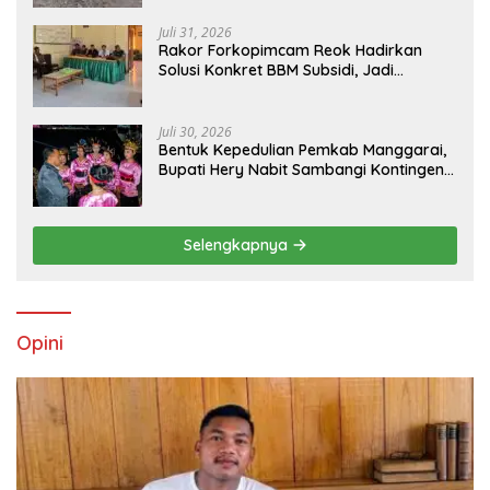
Bupati Manggarai Timur Bertindak
Juli 31, 2026
Rakor Forkopimcam Reok Hadirkan
Solusi Konkret BBM Subsidi, Jadi
Harapan Baru Petani dan Nelayan
Juli 30, 2026
Bentuk Kepedulian Pemkab Manggarai,
Bupati Hery Nabit Sambangi Kontingen
Jamda X NTT dan Titip Pesan Jati Diri
Selengkapnya
Opini