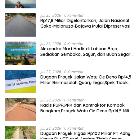
Prioritas
Juli 25, 2026
0 Komentar
Rp17,8 Miliar Digelontorkan, Jalan Nasional
Gako-Malanuza-Bajawa Mulai Dipreservasi
Juli 25, 2026
0 Komentar
Alexandra Mart Hadir di Labuan Bajo,
Sediakan Sembako, Sayur, dan Buah Segar
dengan Harga Bersahabat
Juli 27, 2026
0 Komentar
Dugaan Proyek Jalan Watu Cie Deno Rp14,5
Miliar Bermasalah:Quary Ilegal,Spek Tidak
Sesuai,Lab Tidak Terakreditasi
Juli 28, 2026
0 Komentar
Kadis PUPR,PPK dan Kontraktor Kompak
Bungkam,Proyek Watu Cie Deno Rp14,5 Miliar
Terus Jadi Sorotan
Juli 28, 2026
0 Komentar
Dugaan Proyek Irigasi Rp102 Miliar PT Adhy