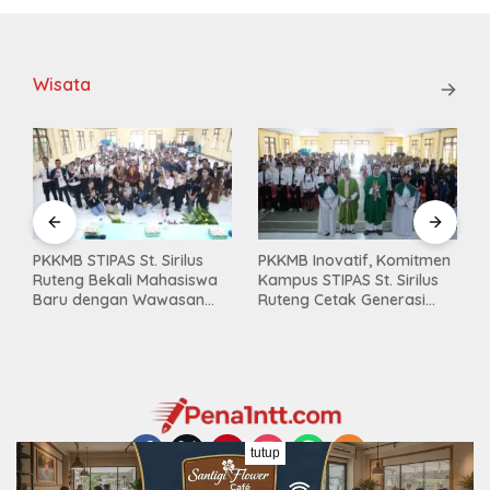
Wisata
PKKMB STIPAS St. Sirilus
PKKMB Inovatif, Komitmen
Ruteng Bekali Mahasiswa
Kampus STIPAS St. Sirilus
,
Baru dengan Wawasan
Ruteng Cetak Generasi
Akademik dan Jiwa
Cerdas dan Berkarakter
Organisasi
tutup