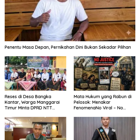
Penentu Masa Depan, Pernikahan Dini Bukan Sekadar Pilihan
Reses di Desa Bangka
Mata Hukum yang Rabun di
Kantar, Warga Manggarai
Pelosok: Menakar
Timur Minta DPRD NTT
FenomenaNo Viral – No
Perjuangkan Pencabutan
Justice dari Bumi Flobamora
Pergub Larangan Beli BBM
Bersubsidi Bagi Penunggak
Pajak