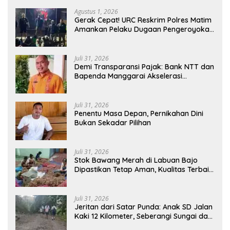
Agustus 1, 2026
Gerak Cepat! URC Reskrim Polres Matim
Amankan Pelaku Dugaan Pengeroyokan
Di Jawang Golo Kantar
Juli 31, 2026
​Demi Transparansi Pajak: Bank NTT dan
Bapenda Manggarai Akselerasi
Pemasangan Tapping Box
Juli 31, 2026
Penentu Masa Depan, Pernikahan Dini
Bukan Sekadar Pilihan
Juli 31, 2026
Stok Bawang Merah di Labuan Bajo
Dipastikan Tetap Aman, Kualitas Terbaik
dan Harga Murah, Masyarakat Apresiasi
Peran Ninonk
Juli 31, 2026
Jeritan dari Satar Punda: Anak SD Jalan
Kaki 12 Kilometer, Seberangi Sungai dan
Hutan Demi Sekolah, Warga Desak