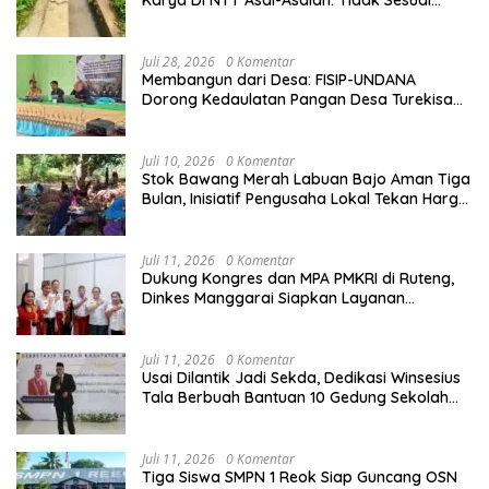
Karya Di NTT Asal-Asalan: Tidak Sesuai
Spek,Diduga Dibackup APH
Juli 28, 2026
0 Komentar
Membangun dari Desa: FISIP-UNDANA
Dorong Kedaulatan Pangan Desa Turekisa
melalui Rekayasa Model Berbasis Modal
Sosial
Juli 10, 2026
0 Komentar
Stok Bawang Merah Labuan Bajo Aman Tiga
Bulan, Inisiatif Pengusaha Lokal Tekan Harga
dan Buka Lapangan Kerja
Juli 11, 2026
0 Komentar
Dukung Kongres dan MPA PMKRI di Ruteng,
Dinkes Manggarai Siapkan Layanan
Kesehatan Gratis
Juli 11, 2026
0 Komentar
Usai Dilantik Jadi Sekda, Dedikasi Winsesius
Tala Berbuah Bantuan 10 Gedung Sekolah
dari Astra
Juli 11, 2026
0 Komentar
Tiga Siswa SMPN 1 Reok Siap Guncang OSN