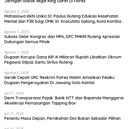
Jaringan Rokok Ilegal King Garet Di Flores
Agustus 2, 2026
Mahasiswa KKN Unika St. Paulus Ruteng Edukasi Kesehatan
Mental dan P3K bagi OMK St. Imaculata Galong, Kota Komba
Utara
Agustus 1, 2026
Sukses Gelar Kongres dan MPA, DPC PMKRI Ruteng Apresiasi
Dukungan Semua Pihak
Agustus 1, 2026
Dugaan Korupsi Dana KIP-K Miliaran Rupiah Libatkan Oknum
Pegawai Stipas Santu Sirilus Ruteng
Agustus 1, 2026
Gerak Cepat! URC Reskrim Polres Matim Amankan Pelaku
Dugaan Pengeroyokan Di Jawang Golo Kantar
Juli 31, 2026
​Demi Transparansi Pajak: Bank NTT dan Bapenda Manggarai
Akselerasi Pemasangan Tapping Box
Juli 31, 2026
Penentu Masa Depan, Pernikahan Dini Bukan Sekadar Pilihan
Juli 31, 2026