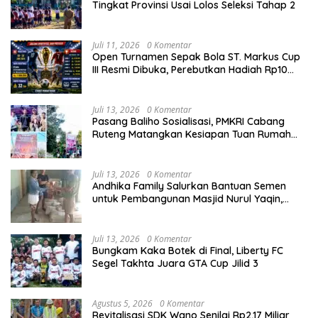
Tingkat Provinsi Usai Lolos Seleksi Tahap 2
Juli 11, 2026
0 Komentar
Open Turnamen Sepak Bola ST. Markus Cup
III Resmi Dibuka, Perebutkan Hadiah Rp10
Juta
Juli 13, 2026
0 Komentar
Pasang Baliho Sosialisasi, PMKRI Cabang
Ruteng Matangkan Kesiapan Tuan Rumah
Kongres dan MPA Nasional
Juli 13, 2026
0 Komentar
Andhika Family Salurkan Bantuan Semen
untuk Pembangunan Masjid Nurul Yaqin,
Wujud Nyata Kepedulian terhadap Rumah
Ibadah
Juli 13, 2026
0 Komentar
Bungkam Kaka Botek di Final, Liberty FC
Segel Takhta Juara GTA Cup Jilid 3
Agustus 5, 2026
0 Komentar
Revitalisasi SDK Wano Senilai Rp2,17 Miliar