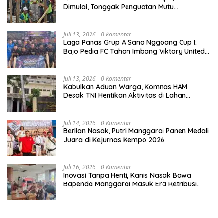
Dimulai, Tonggak Penguatan Mutu
Pendidikan di Manggarai Timur
Juli 13, 2026
0 Komentar
Laga Panas Grup A Sano Nggoang Cup I:
Bajo Pedia FC Tahan Imbang Viktory United
1-1, Pelatih dan Manajemen Puji Sportivitas
Tim
Juli 13, 2026
0 Komentar
Kabulkan Aduan Warga, Komnas HAM
Desak TNI Hentikan Aktivitas di Lahan
Sengketa Tonggurambang
Juli 14, 2026
0 Komentar
Berlian Nasak, Putri Manggarai Panen Medali
Juara di Kejurnas Kempo 2026
Juli 16, 2026
0 Komentar
Inovasi Tanpa Henti, Kanis Nasak Bawa
Bapenda Manggarai Masuk Era Retribusi
Digital