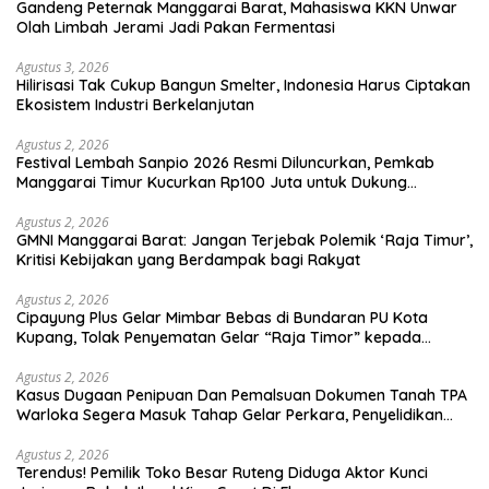
Gandeng Peternak Manggarai Barat, Mahasiswa KKN Unwar
Olah Limbah Jerami Jadi Pakan Fermentasi
Agustus 3, 2026
Hilirisasi Tak Cukup Bangun Smelter, Indonesia Harus Ciptakan
Ekosistem Industri Berkelanjutan
Agustus 2, 2026
Festival Lembah Sanpio 2026 Resmi Diluncurkan, Pemkab
Manggarai Timur Kucurkan Rp100 Juta untuk Dukung
Generasi Berkarakter
Agustus 2, 2026
GMNI Manggarai Barat: Jangan Terjebak Polemik ‘Raja Timur’,
Kritisi Kebijakan yang Berdampak bagi Rakyat
Agustus 2, 2026
Cipayung Plus Gelar Mimbar Bebas di Bundaran PU Kota
Kupang, Tolak Penyematan Gelar “Raja Timor” kepada
Jokowi
Agustus 2, 2026
Kasus Dugaan Penipuan Dan Pemalsuan Dokumen Tanah TPA
Warloka Segera Masuk Tahap Gelar Perkara, Penyelidikan
Polres Manggarai Barat Memasuki Fase Krusial
Agustus 2, 2026
Terendus! Pemilik Toko Besar Ruteng Diduga Aktor Kunci