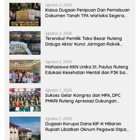
Agustus 2, 2026
Kasus Dugaan Penipuan Dan Pemalsuan
Dokumen Tanah TPA Warloka Segera
Masuk Tahap Gelar Perkara,
Penyelidikan Polres Manggarai Barat
Memasuki Fase Krusial
Agustus 2, 2026
Terendus! Pemilik Toko Besar Ruteng
Diduga Aktor Kunci Jaringan Rokok
Ilegal King Garet Di Flores
Agustus 2, 2026
Mahasiswa KKN Unika St. Paulus Ruteng
Edukasi Kesehatan Mental dan P3K bagi
OMK St. Imaculata Galong, Kota Komba
Utara
Agustus 1, 2026
Sukses Gelar Kongres dan MPA, DPC
PMKRI Ruteng Apresiasi Dukungan
Semua Pihak
Agustus 1, 2026
Dugaan Korupsi Dana KIP-K Miliaran
Rupiah Libatkan Oknum Pegawai Stipas
Santu Sirilus Ruteng