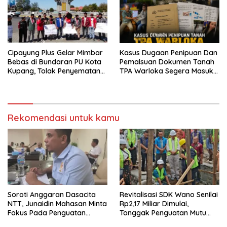
Cipayung Plus Gelar Mimbar
Kasus Dugaan Penipuan Dan
Bebas di Bundaran PU Kota
Pemalsuan Dokumen Tanah
Kupang, Tolak Penyematan
TPA Warloka Segera Masuk
Gelar “Raja Timor” kepada
Tahap Gelar Perkara,
Jokowi
Penyelidikan Polres
Manggarai Barat Memasuki
Fase Krusial
Rekomendasi untuk kamu
Soroti Anggaran Dasacita
Revitalisasi SDK Wano Senilai
NTT, Junaidin Mahasan Minta
Rp2,17 Miliar Dimulai,
Fokus Pada Penguatan
Tonggak Penguatan Mutu
Kompetensi Dasar Peserta
Pendidikan di Manggarai