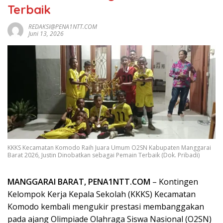
Terbaik
REDAKSI@PENA1NTT.COM
Juni 13, 2026
KKKS Kecamatan Komodo Raih Juara Umum O2SN Kabupaten Manggarai
Barat 2026, Justin Dinobatkan sebagai Pemain Terbaik (Dok. Pribadi)
MANGGARAI BARAT, PENA1NTT.COM
– Kontingen
Kelompok Kerja Kepala Sekolah (KKKS) Kecamatan
Komodo kembali mengukir prestasi membanggakan
pada ajang Olimpiade Olahraga Siswa Nasional (O2SN)