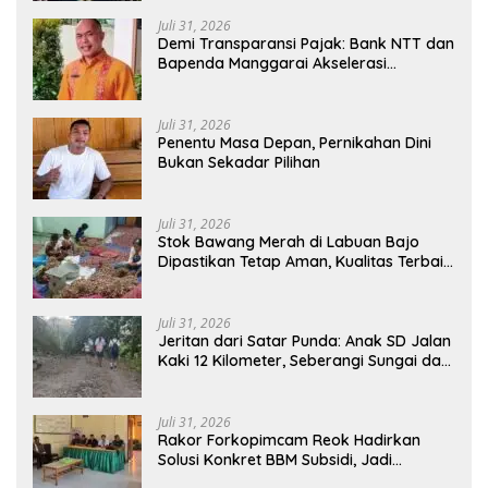
Juli 31, 2026
​Demi Transparansi Pajak: Bank NTT dan
Bapenda Manggarai Akselerasi
Pemasangan Tapping Box
Juli 31, 2026
Penentu Masa Depan, Pernikahan Dini
Bukan Sekadar Pilihan
Juli 31, 2026
Stok Bawang Merah di Labuan Bajo
Dipastikan Tetap Aman, Kualitas Terbaik
dan Harga Murah, Masyarakat Apresiasi
Peran Ninonk
Juli 31, 2026
Jeritan dari Satar Punda: Anak SD Jalan
Kaki 12 Kilometer, Seberangi Sungai dan
Hutan Demi Sekolah, Warga Desak
Bupati Manggarai Timur Bertindak
Juli 31, 2026
Rakor Forkopimcam Reok Hadirkan
Solusi Konkret BBM Subsidi, Jadi
Harapan Baru Petani dan Nelayan