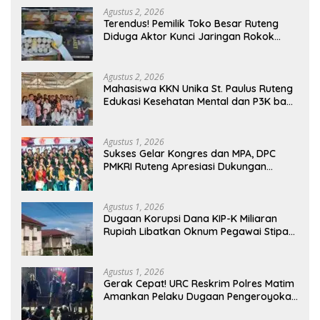
Memasuki Fase Krusial
Agustus 2, 2026
Terendus! Pemilik Toko Besar Ruteng
Diduga Aktor Kunci Jaringan Rokok
Ilegal King Garet Di Flores
Agustus 2, 2026
Mahasiswa KKN Unika St. Paulus Ruteng
Edukasi Kesehatan Mental dan P3K bagi
OMK St. Imaculata Galong, Kota Komba
Utara
Agustus 1, 2026
Sukses Gelar Kongres dan MPA, DPC
PMKRI Ruteng Apresiasi Dukungan
Semua Pihak
Agustus 1, 2026
Dugaan Korupsi Dana KIP-K Miliaran
Rupiah Libatkan Oknum Pegawai Stipas
Santu Sirilus Ruteng
Agustus 1, 2026
Gerak Cepat! URC Reskrim Polres Matim
Amankan Pelaku Dugaan Pengeroyokan
Di Jawang Golo Kantar