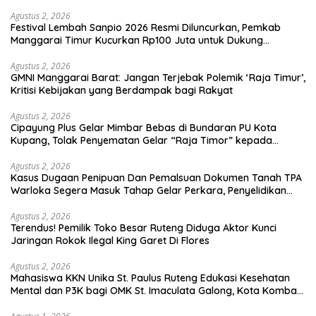
Agustus 2, 2026
Festival Lembah Sanpio 2026 Resmi Diluncurkan, Pemkab
Manggarai Timur Kucurkan Rp100 Juta untuk Dukung
Generasi Berkarakter
Agustus 2, 2026
GMNI Manggarai Barat: Jangan Terjebak Polemik ‘Raja Timur’,
Kritisi Kebijakan yang Berdampak bagi Rakyat
Agustus 2, 2026
Cipayung Plus Gelar Mimbar Bebas di Bundaran PU Kota
Kupang, Tolak Penyematan Gelar “Raja Timor” kepada
Jokowi
Agustus 2, 2026
Kasus Dugaan Penipuan Dan Pemalsuan Dokumen Tanah TPA
Warloka Segera Masuk Tahap Gelar Perkara, Penyelidikan
Polres Manggarai Barat Memasuki Fase Krusial
Agustus 2, 2026
Terendus! Pemilik Toko Besar Ruteng Diduga Aktor Kunci
Jaringan Rokok Ilegal King Garet Di Flores
Agustus 2, 2026
Mahasiswa KKN Unika St. Paulus Ruteng Edukasi Kesehatan
Mental dan P3K bagi OMK St. Imaculata Galong, Kota Komba
Utara