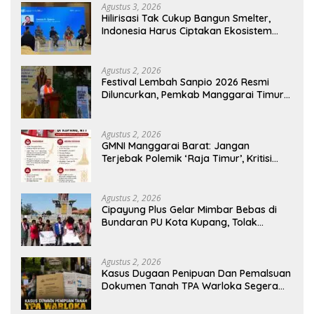
Agustus 3, 2026
Hilirisasi Tak Cukup Bangun Smelter,
Indonesia Harus Ciptakan Ekosistem
Industri Berkelanjutan
Agustus 2, 2026
Festival Lembah Sanpio 2026 Resmi
Diluncurkan, Pemkab Manggarai Timur
Kucurkan Rp100 Juta untuk Dukung
Generasi Berkarakter
Agustus 2, 2026
GMNI Manggarai Barat: Jangan
Terjebak Polemik ‘Raja Timur’, Kritisi
Kebijakan yang Berdampak bagi
Rakyat
Agustus 2, 2026
Cipayung Plus Gelar Mimbar Bebas di
Bundaran PU Kota Kupang, Tolak
Penyematan Gelar “Raja Timor” kepada
Jokowi
Agustus 2, 2026
Kasus Dugaan Penipuan Dan Pemalsuan
Dokumen Tanah TPA Warloka Segera
Masuk Tahap Gelar Perkara,
Penyelidikan Polres Manggarai Barat