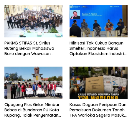
Didik
Timur
PKKMB STIPAS St. Sirilus
Hilirisasi Tak Cukup Bangun
Ruteng Bekali Mahasiswa
Smelter, Indonesia Harus
Baru dengan Wawasan
Ciptakan Ekosistem Industri
Akademik dan Jiwa
Berkelanjutan
Organisasi
Cipayung Plus Gelar Mimbar
Kasus Dugaan Penipuan Dan
Bebas di Bundaran PU Kota
Pemalsuan Dokumen Tanah
Kupang, Tolak Penyematan
TPA Warloka Segera Masuk
Gelar “Raja Timor” kepada
Tahap Gelar Perkara,
Jokowi
Penyelidikan Polres
Manggarai Barat Memasuki