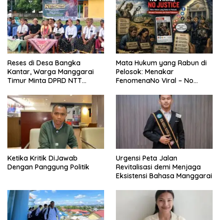
Reses di Desa Bangka
Mata Hukum yang Rabun di
Kantar, Warga Manggarai
Pelosok: Menakar
Timur Minta DPRD NTT
FenomenaNo Viral – No
Perjuangkan Pencabutan
Justice dari Bumi Flobamora
Pergub Larangan Beli BBM
Bersubsidi Bagi Penunggak
Pajak
Ketika Kritik DiJawab
Urgensi Peta Jalan
Dengan Panggung Politik
Revitalisasi demi Menjaga
Eksistensi Bahasa Manggarai