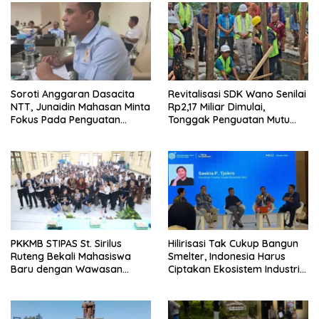
Soroti Anggaran Dasacita
Revitalisasi SDK Wano Senilai
NTT, Junaidin Mahasan Minta
Rp2,17 Miliar Dimulai,
Fokus Pada Penguatan
Tonggak Penguatan Mutu
Kompetensi Dasar Peserta
Pendidikan di Manggarai
Didik
Timur
PKKMB STIPAS St. Sirilus
Hilirisasi Tak Cukup Bangun
Ruteng Bekali Mahasiswa
Smelter, Indonesia Harus
Baru dengan Wawasan
Ciptakan Ekosistem Industri
Akademik dan Jiwa
Berkelanjutan
Organisasi