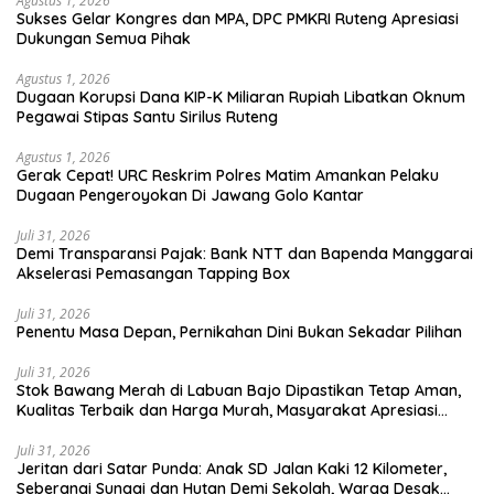
Agustus 1, 2026
Sukses Gelar Kongres dan MPA, DPC PMKRI Ruteng Apresiasi
Dukungan Semua Pihak
Agustus 1, 2026
Dugaan Korupsi Dana KIP-K Miliaran Rupiah Libatkan Oknum
Pegawai Stipas Santu Sirilus Ruteng
Agustus 1, 2026
Gerak Cepat! URC Reskrim Polres Matim Amankan Pelaku
Dugaan Pengeroyokan Di Jawang Golo Kantar
Juli 31, 2026
​Demi Transparansi Pajak: Bank NTT dan Bapenda Manggarai
Akselerasi Pemasangan Tapping Box
Juli 31, 2026
Penentu Masa Depan, Pernikahan Dini Bukan Sekadar Pilihan
Juli 31, 2026
Stok Bawang Merah di Labuan Bajo Dipastikan Tetap Aman,
Kualitas Terbaik dan Harga Murah, Masyarakat Apresiasi
Peran Ninonk
Juli 31, 2026
Jeritan dari Satar Punda: Anak SD Jalan Kaki 12 Kilometer,
Seberangi Sungai dan Hutan Demi Sekolah, Warga Desak