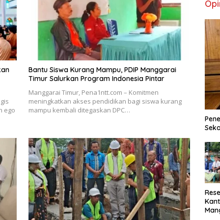
Opi
kan
Bantu Siswa Kurang Mampu, PDIP Manggarai
Timur Salurkan Program Indonesia Pintar
Manggarai Timur, Pena1ntt.com – Komitmen
egis
meningkatkan akses pendidikan bagi siswa kurang
n ego
mampu kembali ditegaskan DPC…
Pene
Seka
Rese
Kant
Man
Min