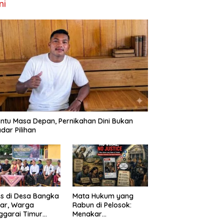
ni
ntu Masa Depan, Pernikahan Dini Bukan
dar Pilihan
s di Desa Bangka
Mata Hukum yang
ar, Warga
Rabun di Pelosok:
ggarai Timur
Menakar
ta DPRD NTT
FenomenaNo Viral –