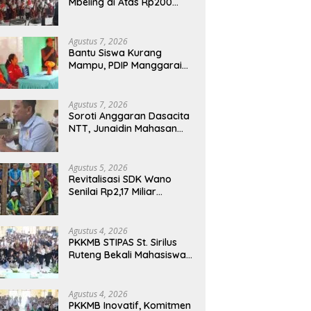
Mbeling di Atas Rp200
Juta, Harapan Baru bagi
Generasi Kecil dan Warga
Desa
Agustus 7, 2026
Bantu Siswa Kurang
Mampu, PDIP Manggarai
Timur Salurkan Program
Indonesia Pintar
Agustus 7, 2026
Soroti Anggaran Dasacita
NTT, Junaidin Mahasan
Minta Fokus Pada
Penguatan Kompetensi
Dasar Peserta Didik
Agustus 5, 2026
Revitalisasi SDK Wano
Senilai Rp2,17 Miliar
Dimulai, Tonggak
Penguatan Mutu
Pendidikan di Manggarai
Agustus 4, 2026
Timur
PKKMB STIPAS St. Sirilus
Ruteng Bekali Mahasiswa
Baru dengan Wawasan
Akademik dan Jiwa
Organisasi
Agustus 4, 2026
PKKMB Inovatif, Komitmen