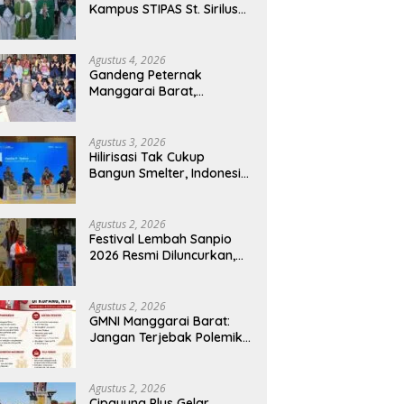
Kampus STIPAS St. Sirilus
Ruteng Cetak Generasi
Cerdas dan Berkarakter
Agustus 4, 2026
Gandeng Peternak
Manggarai Barat,
Mahasiswa KKN Unwar
Olah Limbah Jerami Jadi
Pakan Fermentasi
Agustus 3, 2026
Hilirisasi Tak Cukup
Bangun Smelter, Indonesia
Harus Ciptakan Ekosistem
Industri Berkelanjutan
Agustus 2, 2026
Festival Lembah Sanpio
2026 Resmi Diluncurkan,
Pemkab Manggarai Timur
Kucurkan Rp100 Juta
untuk Dukung Generasi
Agustus 2, 2026
Berkarakter
GMNI Manggarai Barat:
Jangan Terjebak Polemik
‘Raja Timur’, Kritisi
Kebijakan yang
Berdampak bagi Rakyat
Agustus 2, 2026
Cipayung Plus Gelar