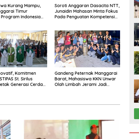
iswa Kurang Mampu,
Soroti Anggaran Dasacita NTT,
ggarai Timur
Junaidin Mahasan Minta Fokus
 Program Indonesia
Pada Penguatan Kompetensi
Dasar Peserta Didik
ovatif, Komitmen
Gandeng Peternak Manggarai
IPAS St. Sirilus
Barat, Mahasiswa KKN Unwar
etak Generasi Cerdas
Olah Limbah Jerami Jadi
arakter
Pakan Fermentasi