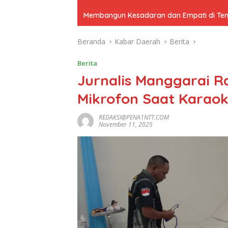
Membangun Kesadaran dan Empati di Tenga
Beranda
Kabar Daerah
Berita
Berita
Jurnalis Manggarai R
Mikrofon Saat Karaok
REDAKSI@PENA1NTT.COM
November 11, 2025