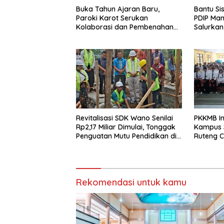
Buka Tahun Ajaran Baru,
Bantu S
Paroki Karot Serukan
PDIP Man
Kolaborasi dan Pembenahan
Salurkan
Ekosistem Pendidikan
Pintar
Revitalisasi SDK Wano Senilai
PKKMB In
Rp2,17 Miliar Dimulai, Tonggak
Kampus ST
Penguatan Mutu Pendidikan di
Ruteng C
Manggarai Timur
dan Berk
Rekomendasi untuk kamu