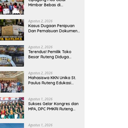
Mimbar Bebas di
Bundaran PU Kota
Kupang, Tolak
Penyematan Gelar “Raja
Agustus 2, 2026
Timor” kepada Jokowi
Kasus Dugaan Penipuan
Dan Pemalsuan Dokumen
Tanah TPA Warloka
Segera Masuk Tahap
Gelar Perkara,
Agustus 2, 2026
Penyelidikan Polres
Terendus! Pemilik Toko
Manggarai Barat
Besar Ruteng Diduga
Memasuki Fase Krusial
Aktor Kunci Jaringan
Rokok Ilegal King Garet Di
Flores
Agustus 2, 2026
Mahasiswa KKN Unika St.
Paulus Ruteng Edukasi
Kesehatan Mental dan P3K
bagi OMK St. Imaculata
Galong, Kota Komba
Agustus 1, 2026
Utara
Sukses Gelar Kongres dan
MPA, DPC PMKRI Ruteng
Apresiasi Dukungan
Semua Pihak
Agustus 1, 2026