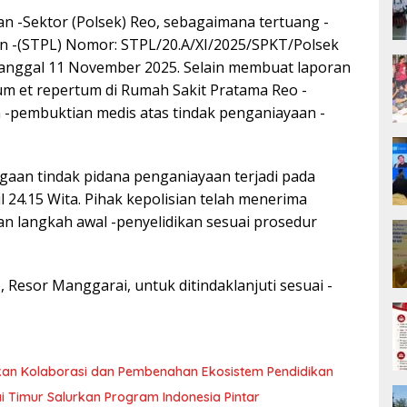
n -Sektor (Polsek) Reo, sebagaimana tertuang -
n -(STPL) Nomor: STPL/20.A/XI/2025/SPKT/Polsek
anggal 11 November 2025. Selain membuat laporan
isum et repertum di Rumah Sakit Pratama Reo -
 -pembuktian medis atas tindak penganiayaan -
gaan tindak pidana penganiayaan terjadi pada
 24.15 Wita. Pihak kepolisian telah menerima
n langkah awal -penyelidikan sesuai prosedur
o, Resor Manggarai, untuk ditindaklanjuti sesuai -
ukan Kolaborasi dan Pembenahan Ekosistem Pendidikan
 Timur Salurkan Program Indonesia Pintar