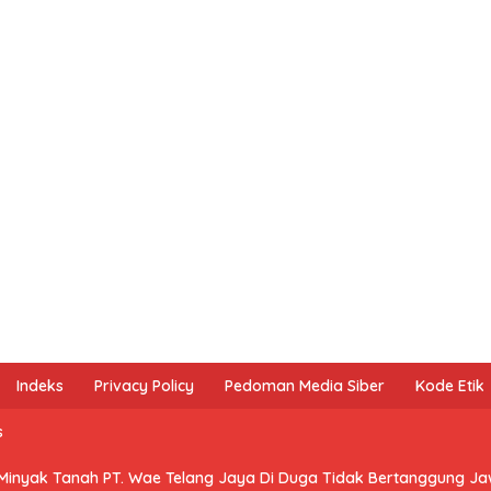
Indeks
Privacy Policy
Pedoman Media Siber
Kode Etik
s
 Minyak Tanah PT. Wae Telang Jaya Di Duga Tidak Bertanggung J