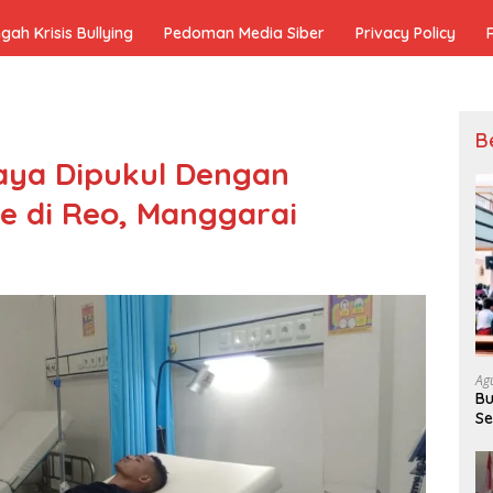
h Krisis Bullying
Pedoman Media Siber
Privacy Policy
B
aya Dipukul Dengan
e di Reo, Manggarai
Ag
Bu
Se
Ek