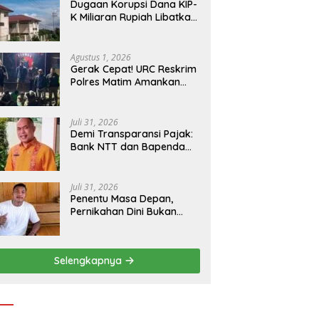
Dugaan Korupsi Dana KIP-
K Miliaran Rupiah Libatkan
Oknum Pegawai Stipas
Santu Sirilus Ruteng
Agustus 1, 2026
Gerak Cepat! URC Reskrim
Polres Matim Amankan
Pelaku Dugaan
Pengeroyokan Di Jawang
Golo Kantar
Juli 31, 2026
​Demi Transparansi Pajak:
Bank NTT dan Bapenda
Manggarai Akselerasi
Pemasangan Tapping Box
Juli 31, 2026
Penentu Masa Depan,
Pernikahan Dini Bukan
Sekadar Pilihan
Selengkapnya