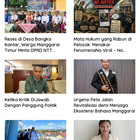
Reses di Desa Bangka
Mata Hukum yang Rabun di
Kantar, Warga Manggarai
Pelosok: Menakar
Timur Minta DPRD NTT
FenomenaNo Viral – No
Perjuangkan Pencabutan
Justice dari Bumi Flobamora
Pergub Larangan Beli BBM
Bersubsidi Bagi Penunggak
Pajak
Ketika Kritik DiJawab
Urgensi Peta Jalan
Dengan Panggung Politik
Revitalisasi demi Menjaga
Eksistensi Bahasa Manggarai