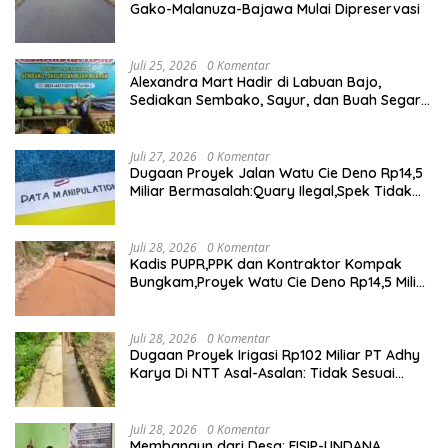
Gako-Malanuza-Bajawa Mulai Dipreservasi
Juli 25, 2026
0 Komentar
Alexandra Mart Hadir di Labuan Bajo,
Sediakan Sembako, Sayur, dan Buah Segar
dengan Harga Bersahabat
Juli 27, 2026
0 Komentar
Dugaan Proyek Jalan Watu Cie Deno Rp14,5
Miliar Bermasalah:Quary Ilegal,Spek Tidak
Sesuai,Lab Tidak Terakreditasi
Juli 28, 2026
0 Komentar
Kadis PUPR,PPK dan Kontraktor Kompak
Bungkam,Proyek Watu Cie Deno Rp14,5 Miliar
Terus Jadi Sorotan
Juli 28, 2026
0 Komentar
Dugaan Proyek Irigasi Rp102 Miliar PT Adhy
Karya Di NTT Asal-Asalan: Tidak Sesuai
Spek,Diduga Dibackup APH
Juli 28, 2026
0 Komentar
Membangun dari Desa: FISIP-UNDANA