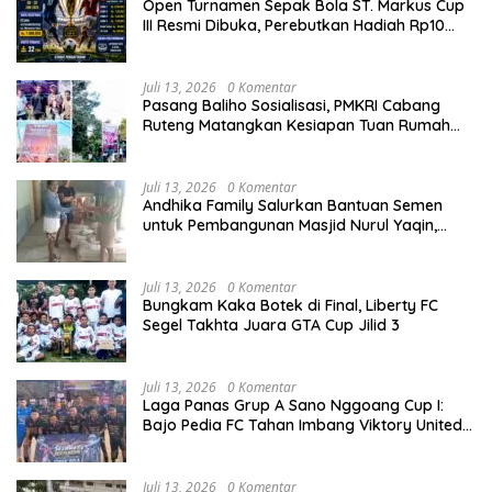
Open Turnamen Sepak Bola ST. Markus Cup
III Resmi Dibuka, Perebutkan Hadiah Rp10
Juta
Juli 13, 2026
0 Komentar
Pasang Baliho Sosialisasi, PMKRI Cabang
Ruteng Matangkan Kesiapan Tuan Rumah
Kongres dan MPA Nasional
Juli 13, 2026
0 Komentar
Andhika Family Salurkan Bantuan Semen
untuk Pembangunan Masjid Nurul Yaqin,
Wujud Nyata Kepedulian terhadap Rumah
Ibadah
Juli 13, 2026
0 Komentar
Bungkam Kaka Botek di Final, Liberty FC
Segel Takhta Juara GTA Cup Jilid 3
Juli 13, 2026
0 Komentar
Laga Panas Grup A Sano Nggoang Cup I:
Bajo Pedia FC Tahan Imbang Viktory United
1-1, Pelatih dan Manajemen Puji Sportivitas
Tim
Juli 13, 2026
0 Komentar