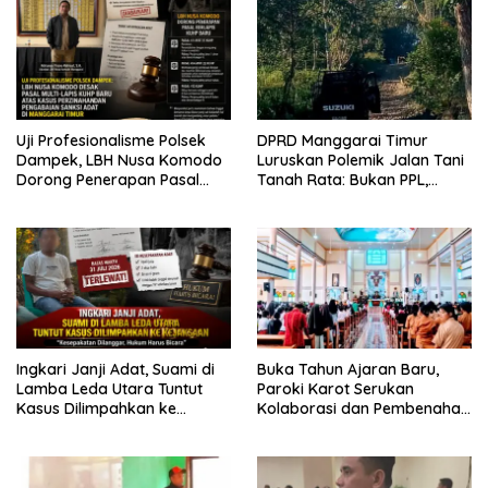
Uji Profesionalisme Polsek
DPRD Manggarai Timur
Dampek, LBH Nusa Komodo
Luruskan Polemik Jalan Tani
Dorong Penerapan Pasal
Tanah Rata: Bukan PPL,
Berlapis dalam Kasus YN :
Pemilik Lahan yang Tak Beri
Dugaan Perzinahan dan
Izin
Pengabaian Sanksi Adat
Ingkari Janji Adat, Suami di
Buka Tahun Ajaran Baru,
Lamba Leda Utara Tuntut
Paroki Karot Serukan
Kasus Dilimpahkan ke
Kolaborasi dan Pembenahan
Kejaksaan
Ekosistem Pendidikan