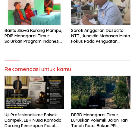
Bantu Siswa Kurang Mampu,
Soroti Anggaran Dasacita
PDIP Manggarai Timur
NTT, Junaidin Mahasan Minta
Salurkan Program Indonesia
Fokus Pada Penguatan
Pintar
Kompetensi Dasar Peserta
Didik
Rekomendasi untuk kamu
Uji Profesionalisme Polsek
DPRD Manggarai Timur
Dampek, LBH Nusa Komodo
Luruskan Polemik Jalan Tani
Dorong Penerapan Pasal
Tanah Rata: Bukan PPL,
Berlapis dalam Kasus YN :
Pemilik Lahan yang Tak Beri