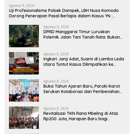
Agustus 9, 2026
Uji Profesionalisme Polsek Dampek, LBH Nusa Komodo
Dorong Penerapan Pasal Berlapis dalam Kasus YN :
Dugaan Perzinahan dan Pengabaian Sanksi Adat
Agustus 9, 2026
DPRD Manggarai Timur Luruskan
Polemik Jalan Tani Tanah Rata: Bukan
PPL, Pemilik Lahan yang Tak Beri Izin
Agustus 8, 2026
Ingkari Janji Adat, Suami di Lamba Leda
Utara Tuntut Kasus Dilimpahkan ke
Kejaksaan
Agustus 8, 2026
Buka Tahun Ajaran Baru, Paroki Karot
Serukan Kolaborasi dan Pembenahan
Ekosistem Pendidikan
Agustus 8, 2026
Revitalisasi TKN Rana Mbeling di Atas
Rp200 Juta, Harapan Baru bagi
Generasi Kecil dan Warga Desa