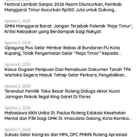
Festival Lembah Sanpio 2026 Resmi Diluncurkan, Pemkab
Manggarai Timur Kucurkan Rp100 Juta untuk Dukung
Generasi Berkarakter
Agustus 2, 2026
GMNI Manggarai Barat: Jangan Terjebak Polemik ‘Raja Timur’,
Kritisi Kebijakan yang Berdampak bagi Rakyat
Agustus 2, 2026
Cipayung Plus Gelar Mimbar Bebas di Bundaran PU Kota
Kupang, Tolak Penyematan Gelar “Raja Timor” kepada
Jokowi
Agustus 2, 2026
Kasus Dugaan Penipuan Dan Pemalsuan Dokumen Tanah TPA
Warloka Segera Masuk Tahap Gelar Perkara, Penyelidikan
Polres Manggarai Barat Memasuki Fase Krusial
Agustus 2, 2026
Terendus! Pemilik Toko Besar Ruteng Diduga Aktor Kunci
Jaringan Rokok Ilegal King Garet Di Flores
Agustus 2, 2026
Mahasiswa KKN Unika St. Paulus Ruteng Edukasi Kesehatan
Mental dan P3K bagi OMK St. Imaculata Galong, Kota Komba
Utara
Agustus 1, 2026
Sukses Gelar Kongres dan MPA, DPC PMKRI Ruteng Apresiasi