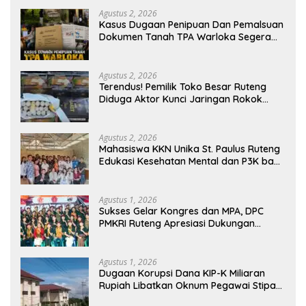
Agustus 2, 2026
Kasus Dugaan Penipuan Dan Pemalsuan
Dokumen Tanah TPA Warloka Segera
Masuk Tahap Gelar Perkara,
Penyelidikan Polres Manggarai Barat
Memasuki Fase Krusial
Agustus 2, 2026
Terendus! Pemilik Toko Besar Ruteng
Diduga Aktor Kunci Jaringan Rokok
Ilegal King Garet Di Flores
Agustus 2, 2026
Mahasiswa KKN Unika St. Paulus Ruteng
Edukasi Kesehatan Mental dan P3K bagi
OMK St. Imaculata Galong, Kota Komba
Utara
Agustus 1, 2026
Sukses Gelar Kongres dan MPA, DPC
PMKRI Ruteng Apresiasi Dukungan
Semua Pihak
Agustus 1, 2026
Dugaan Korupsi Dana KIP-K Miliaran
Rupiah Libatkan Oknum Pegawai Stipas
Santu Sirilus Ruteng