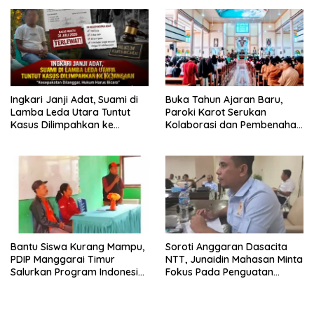
Dugaan Perzinahan dan
Izin
Pengabaian Sanksi Adat
Ingkari Janji Adat, Suami di
Buka Tahun Ajaran Baru,
Lamba Leda Utara Tuntut
Paroki Karot Serukan
Kasus Dilimpahkan ke
Kolaborasi dan Pembenahan
Kejaksaan
Ekosistem Pendidikan
Bantu Siswa Kurang Mampu,
Soroti Anggaran Dasacita
PDIP Manggarai Timur
NTT, Junaidin Mahasan Minta
Salurkan Program Indonesia
Fokus Pada Penguatan
Pintar
Kompetensi Dasar Peserta
Didik