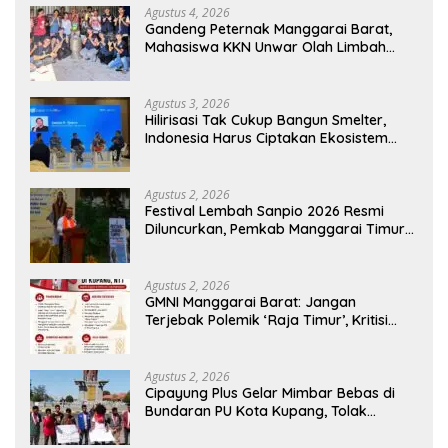
Agustus 4, 2026
Gandeng Peternak Manggarai Barat,
Mahasiswa KKN Unwar Olah Limbah
Jerami Jadi Pakan Fermentasi
Agustus 3, 2026
Hilirisasi Tak Cukup Bangun Smelter,
Indonesia Harus Ciptakan Ekosistem
Industri Berkelanjutan
Agustus 2, 2026
Festival Lembah Sanpio 2026 Resmi
Diluncurkan, Pemkab Manggarai Timur
Kucurkan Rp100 Juta untuk Dukung
Generasi Berkarakter
Agustus 2, 2026
GMNI Manggarai Barat: Jangan
Terjebak Polemik ‘Raja Timur’, Kritisi
Kebijakan yang Berdampak bagi
Rakyat
Agustus 2, 2026
Cipayung Plus Gelar Mimbar Bebas di
Bundaran PU Kota Kupang, Tolak
Penyematan Gelar “Raja Timor” kepada
Jokowi