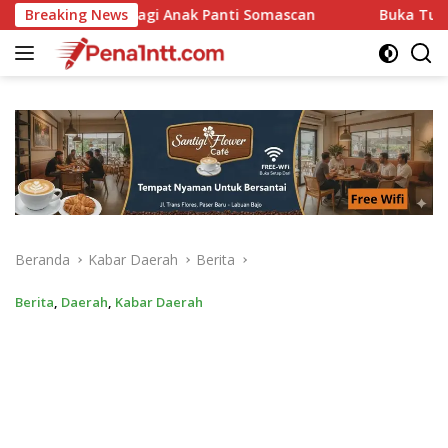
Langsung
nti Somascan
Breaking News
Buka Turnamen Voli Dalam Rangka HUT R
ke
konten
Beranda
Kabar Daerah
Berita
Berita
,
Daerah
,
Kabar Daerah