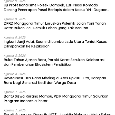
Agustus 9, 2026
Uji Profesionalisme Polsek Dampek, LBH Nusa Komodo
Dorong Penerapan Pasal Berlapis dalam Kasus YN : Dugaan
Perzinahan dan Pengabaian Sanksi Adat
Agustus 9, 2026
DPRD Manggarai Timur Luruskan Polemik Jalan Tani Tanah
Rata: Bukan PPL, Pemilik Lahan yang Tak Beri Izin
Agustus 8, 2026
Ingkari Janji Adat, Suami di Lamba Leda Utara Tuntut Kasus
Dilimpahkan ke Kejaksaan
Agustus 8, 2026
Buka Tahun Ajaran Baru, Paroki Karot Serukan Kolaborasi
dan Pembenahan Ekosistem Pendidikan
Agustus 8, 2026
Revitalisasi TKN Rana Mbeling di Atas Rp200 Juta, Harapan
Baru bagi Generasi Kecil dan Warga Desa
Agustus 7, 2026
Bantu Siswa Kurang Mampu, PDIP Manggarai Timur Salurkan
Program Indonesia Pintar
Agustus 7, 2026
Soroti Anggaran Dasacita NTT, Junaidin Mahasan Minta Fokus