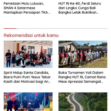
Pemetaan Mutu Lulusan,
HUT RI Ke-80, Ferdi Seluru
SMAN 4 Satarmese
dari Lingko Cunga Bali
Mantapkan Persiapan TKA
Bangka Lelak Buktikan
2026
Usaha Halia Berdayakan
Warga
Rekomendasi untuk kamu
Spirit Hidup Santa Candida,
Buka Turnamen Voli Dalam
Biara Putri-Putri Yesus Tebar
Rangka HUT RI, Camat Rana
Kasih dan Motivasi bagi Anak
Mese Apresiasi Semangat
Panti Somascan
Warga Compang Kempo