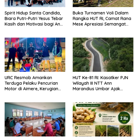
Spirit Hidup Santa Candida,
Buka Turnamen Voli Dalam
Biara Putri-Putri Yesus Tebar
Rangka HUT RI, Camat Rana
Kasih dan Motivasi bagi Anak
Mese Apresiasi Semangat
Panti Somascan
Warga Compang Kempo
URC Resmob Amankan
HUT Ke-81 RI: Kasatker PJN
Terduga Pelaku Pencurian
Wilayah III NTT Ann
Motor di Aimere, Kerugian
Marandius Umbar Ajak
Korban Diganti Rp2 Juta
Masyarakat Jaga Jalan
Nasional Di Flores Barat