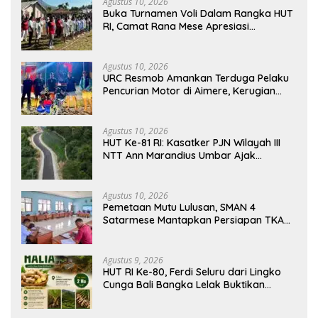
Agustus 10, 2026
Buka Turnamen Voli Dalam Rangka HUT
RI, Camat Rana Mese Apresiasi
Semangat Warga Compang Kempo
Agustus 10, 2026
URC Resmob Amankan Terduga Pelaku
Pencurian Motor di Aimere, Kerugian
Korban Diganti Rp2 Juta
Agustus 10, 2026
HUT Ke-81 RI: Kasatker PJN Wilayah III
NTT Ann Marandius Umbar Ajak
Masyarakat Jaga Jalan Nasional Di
Flores Barat
Agustus 10, 2026
Pemetaan Mutu Lulusan, SMAN 4
Satarmese Mantapkan Persiapan TKA
2026
Agustus 9, 2026
HUT RI Ke-80, Ferdi Seluru dari Lingko
Cunga Bali Bangka Lelak Buktikan
Usaha Halia Berdayakan Warga