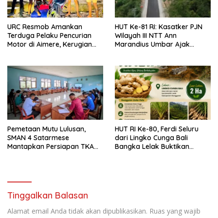
URC Resmob Amankan
HUT Ke-81 RI: Kasatker PJN
Terduga Pelaku Pencurian
Wilayah III NTT Ann
Motor di Aimere, Kerugian
Marandius Umbar Ajak
Korban Diganti Rp2 Juta
Masyarakat Jaga Jalan
Nasional Di Flores Barat
Pemetaan Mutu Lulusan,
HUT RI Ke-80, Ferdi Seluru
SMAN 4 Satarmese
dari Lingko Cunga Bali
Mantapkan Persiapan TKA
Bangka Lelak Buktikan
2026
Usaha Halia Berdayakan
Warga
Tinggalkan Balasan
Alamat email Anda tidak akan dipublikasikan.
Ruas yang wajib