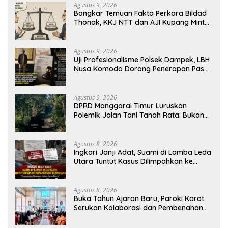
Agustus 9, 2026
Bongkar Temuan Fakta Perkara Bildad
Thonak, KKJ NTT dan AJI Kupang Minta
Pers Kedepankan Verifikasi
Agustus 9, 2026
Uji Profesionalisme Polsek Dampek, LBH
Nusa Komodo Dorong Penerapan Pasal
Berlapis dalam Kasus YN : Dugaan
Perzinahan dan Pengabaian Sanksi Adat
Agustus 9, 2026
DPRD Manggarai Timur Luruskan
Polemik Jalan Tani Tanah Rata: Bukan
PPL, Pemilik Lahan yang Tak Beri Izin
Agustus 8, 2026
Ingkari Janji Adat, Suami di Lamba Leda
Utara Tuntut Kasus Dilimpahkan ke
Kejaksaan
Agustus 8, 2026
Buka Tahun Ajaran Baru, Paroki Karot
Serukan Kolaborasi dan Pembenahan
Ekosistem Pendidikan