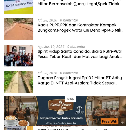
Miliar Bermasalah:Quary Ilegal,Spek Tidak
Sesuai,Lab Tidak Terakreditasi
Juli 28, 2026
0 Komentar
Kadis PUPR,PPK dan Kontraktor Kompak
Bungkam,Proyek Watu Cie Deno Rp14,5 Miliar
Terus Jadi Sorotan
Agustus 10, 2026
0 Komentar
Spirit Hidup Santa Candida, Biara Putri-Putri
Yesus Tebar Kasih dan Motivasi bagi Anak
Panti Somascan
Juli 28, 2026
0 Komentar
Dugaan Proyek Irigasi Rp102 Miliar PT Adhy
Karya Di NTT Asal-Asalan: Tidak Sesuai
Spek,Diduga Dibackup APH
tutup
Juli 28, 2026
0 Komentar
Membangun dari Desa: FISIP-UNDANA
Dorong Kedaulatan Pangan Desa Turekisa
melalui Rekayasa Model Berbasis Modal
Sosial
Juli 28, 2026
0 Komentar