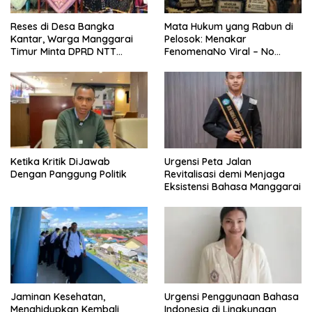
Reses di Desa Bangka
Mata Hukum yang Rabun di
Kantar, Warga Manggarai
Pelosok: Menakar
Timur Minta DPRD NTT
FenomenaNo Viral – No
Perjuangkan Pencabutan
Justice dari Bumi Flobamora
Pergub Larangan Beli BBM
Bersubsidi Bagi Penunggak
Pajak
Ketika Kritik DiJawab
Urgensi Peta Jalan
Dengan Panggung Politik
Revitalisasi demi Menjaga
Eksistensi Bahasa Manggarai
Jaminan Kesehatan,
Urgensi Penggunaan Bahasa
Menghidupkan Kembali
Indonesia di Lingkungan