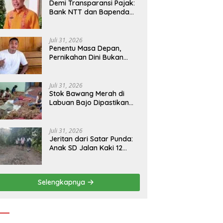
​Demi Transparansi Pajak:
Bank NTT dan Bapenda
Manggarai Akselerasi
Pemasangan Tapping Box
Juli 31, 2026
Penentu Masa Depan,
Pernikahan Dini Bukan
Sekadar Pilihan
Juli 31, 2026
Stok Bawang Merah di
Labuan Bajo Dipastikan
Tetap Aman, Kualitas
Terbaik dan Harga Murah,
Masyarakat Apresiasi
Juli 31, 2026
Peran Ninonk
Jeritan dari Satar Punda:
Anak SD Jalan Kaki 12
Kilometer, Seberangi
Sungai dan Hutan Demi
Sekolah, Warga Desak
Selengkapnya
Bupati Manggarai Timur
Bertindak