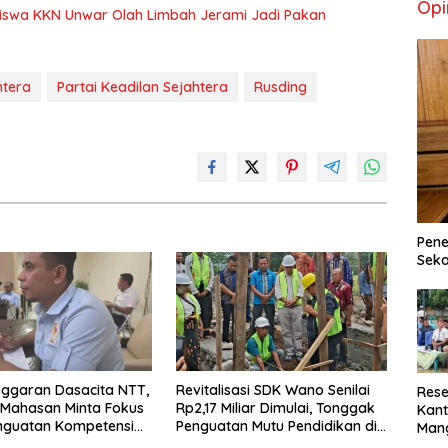
Opi
iswa KKN Unwar Olah Limbah Jerami Jadi Pakan
htera
Partai Keadilan Sejahtera
Rusding
Pene
Seka
nggaran Dasacita NTT,
Revitalisasi SDK Wano Senilai
Rese
 Mahasan Minta Fokus
Rp2,17 Miliar Dimulai, Tonggak
Kant
nguatan Kompetensi
Penguatan Mutu Pendidikan di
Man
serta Didik
Manggarai Timur
Min