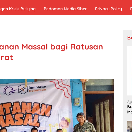
h Krisis Bullying
Pedoman Media Siber
Privacy Policy
B
itanan Massal bagi Ratusan
rat
Ag
Ba
Ma
In