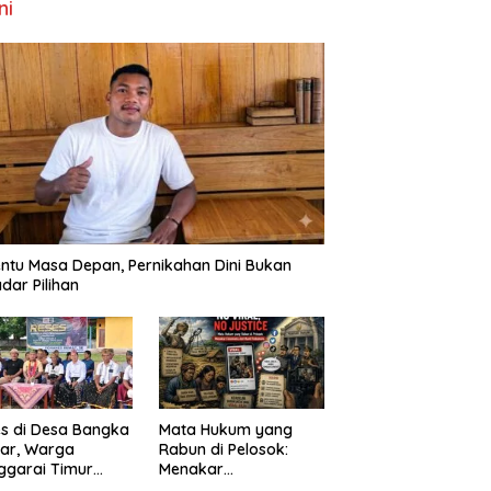
ni
ntu Masa Depan, Pernikahan Dini Bukan
dar Pilihan
s di Desa Bangka
Mata Hukum yang
ar, Warga
Rabun di Pelosok:
ggarai Timur
Menakar
ta DPRD NTT
FenomenaNo Viral –