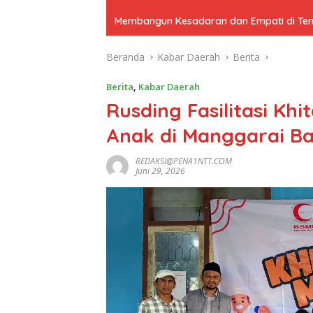
Membangun Kesadaran dan Empati di Tenga
Beranda
Kabar Daerah
Berita
Berita
,
Kabar Daerah
Rusding Fasilitasi Kh
Anak di Manggarai Ba
REDAKSI@PENA1NTT.COM
Juni 29, 2026