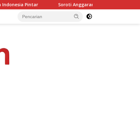
roti Anggaran Dasacita NTT, Junaidin Mahasan Minta Fokus Pa