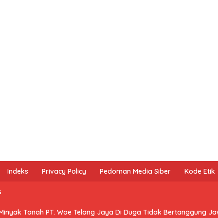
Indeks
Privacy Policy
Pedoman Media Siber
Kode Etik
s
 Minyak Tanah PT. Wae Telang Jaya Di Duga Tidak Bertanggung J