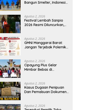
Bangun Smelter, Indonesia
Harus Ciptakan Ekosistem
Industri Berkelanjutan
Agustus 2, 2026
Festival Lembah Sanpio
2026 Resmi Diluncurkan,
Pemkab Manggarai Timur
Kucurkan Rp100 Juta
untuk Dukung Generasi
Agustus 2, 2026
Berkarakter
GMNI Manggarai Barat:
Jangan Terjebak Polemik
‘Raja Timur’, Kritisi
Kebijakan yang
Berdampak bagi Rakyat
Agustus 2, 2026
Cipayung Plus Gelar
Mimbar Bebas di
Bundaran PU Kota
Kupang, Tolak
Penyematan Gelar “Raja
Agustus 2, 2026
Timor” kepada Jokowi
Kasus Dugaan Penipuan
Dan Pemalsuan Dokumen
Tanah TPA Warloka
Segera Masuk Tahap
Gelar Perkara,
Agustus 2, 2026
Penyelidikan Polres
Terendus! Pemilik Toko