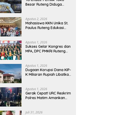
Manggarai Barat
Besar Ruteng Diduga
Memasuki Fase Krusial
Aktor Kunci Jaringan
Rokok Ilegal King Garet Di
Flores
Agustus 2, 2026
Mahasiswa KKN Unika St.
Paulus Ruteng Edukasi
Kesehatan Mental dan P3K
bagi OMK St. Imaculata
Galong, Kota Komba
Agustus 1, 2026
Utara
Sukses Gelar Kongres dan
MPA, DPC PMKRI Ruteng
Apresiasi Dukungan
Semua Pihak
Agustus 1, 2026
Dugaan Korupsi Dana KIP-
K Miliaran Rupiah Libatkan
Oknum Pegawai Stipas
Santu Sirilus Ruteng
Agustus 1, 2026
Gerak Cepat! URC Reskrim
Polres Matim Amankan
Pelaku Dugaan
Pengeroyokan Di Jawang
Golo Kantar
Juli 31, 2026