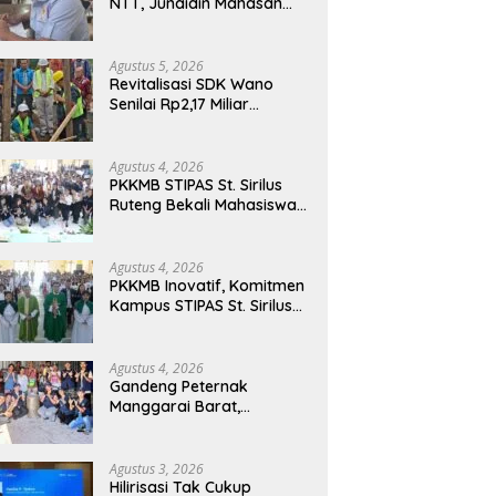
NTT, Junaidin Mahasan
Minta Fokus Pada
Penguatan Kompetensi
Dasar Peserta Didik
Agustus 5, 2026
Revitalisasi SDK Wano
Senilai Rp2,17 Miliar
Dimulai, Tonggak
Penguatan Mutu
Pendidikan di Manggarai
Agustus 4, 2026
Timur
PKKMB STIPAS St. Sirilus
Ruteng Bekali Mahasiswa
Baru dengan Wawasan
Akademik dan Jiwa
Organisasi
Agustus 4, 2026
PKKMB Inovatif, Komitmen
Kampus STIPAS St. Sirilus
Ruteng Cetak Generasi
Cerdas dan Berkarakter
Agustus 4, 2026
Gandeng Peternak
Manggarai Barat,
Mahasiswa KKN Unwar
Olah Limbah Jerami Jadi
Pakan Fermentasi
Agustus 3, 2026
Hilirisasi Tak Cukup