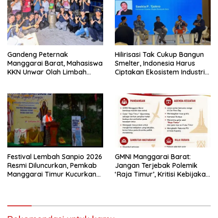
Gandeng Peternak
Hilirisasi Tak Cukup Bangun
Manggarai Barat, Mahasiswa
Smelter, Indonesia Harus
KKN Unwar Olah Limbah
Ciptakan Ekosistem Industri
Jerami Jadi Pakan
Berkelanjutan
Fermentasi
Festival Lembah Sanpio 2026
GMNI Manggarai Barat:
Resmi Diluncurkan, Pemkab
Jangan Terjebak Polemik
Manggarai Timur Kucurkan
‘Raja Timur’, Kritisi Kebijakan
Rp100 Juta untuk Dukung
yang Berdampak bagi
Generasi Berkarakter
Rakyat