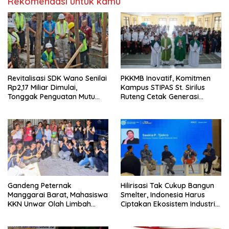
Rekomendasi untuk kamu
Revitalisasi SDK Wano Senilai
PKKMB Inovatif, Komitmen
Rp2,17 Miliar Dimulai,
Kampus STIPAS St. Sirilus
Tonggak Penguatan Mutu
Ruteng Cetak Generasi
Pendidikan di Manggarai
Cerdas dan Berkarakter
Timur
Gandeng Peternak
Hilirisasi Tak Cukup Bangun
Manggarai Barat, Mahasiswa
Smelter, Indonesia Harus
KKN Unwar Olah Limbah
Ciptakan Ekosistem Industri
Jerami Jadi Pakan
Berkelanjutan
Fermentasi