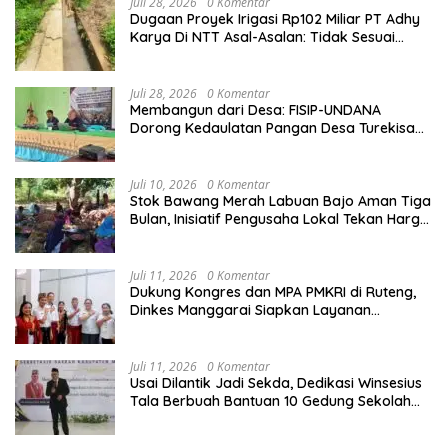
Juli 28, 2026
0 Komentar
Dugaan Proyek Irigasi Rp102 Miliar PT Adhy
Karya Di NTT Asal-Asalan: Tidak Sesuai
Spek,Diduga Dibackup APH
Juli 28, 2026
0 Komentar
Membangun dari Desa: FISIP-UNDANA
Dorong Kedaulatan Pangan Desa Turekisa
melalui Rekayasa Model Berbasis Modal
Sosial
Juli 10, 2026
0 Komentar
Stok Bawang Merah Labuan Bajo Aman Tiga
Bulan, Inisiatif Pengusaha Lokal Tekan Harga
dan Buka Lapangan Kerja
Juli 11, 2026
0 Komentar
Dukung Kongres dan MPA PMKRI di Ruteng,
Dinkes Manggarai Siapkan Layanan
Kesehatan Gratis
Juli 11, 2026
0 Komentar
Usai Dilantik Jadi Sekda, Dedikasi Winsesius
Tala Berbuah Bantuan 10 Gedung Sekolah
dari Astra