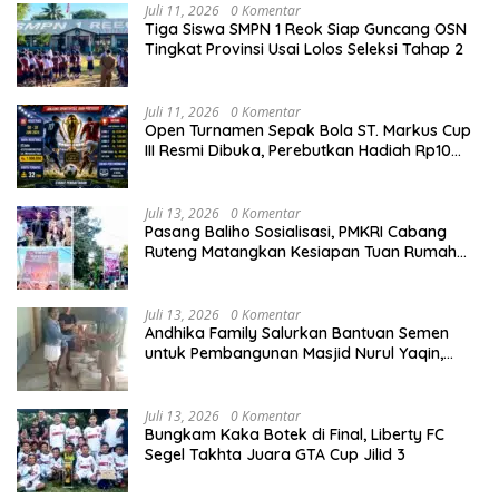
Juli 11, 2026
0 Komentar
Tiga Siswa SMPN 1 Reok Siap Guncang OSN
Tingkat Provinsi Usai Lolos Seleksi Tahap 2
Juli 11, 2026
0 Komentar
Open Turnamen Sepak Bola ST. Markus Cup
III Resmi Dibuka, Perebutkan Hadiah Rp10
Juta
Juli 13, 2026
0 Komentar
Pasang Baliho Sosialisasi, PMKRI Cabang
Ruteng Matangkan Kesiapan Tuan Rumah
Kongres dan MPA Nasional
Juli 13, 2026
0 Komentar
Andhika Family Salurkan Bantuan Semen
untuk Pembangunan Masjid Nurul Yaqin,
Wujud Nyata Kepedulian terhadap Rumah
Ibadah
Juli 13, 2026
0 Komentar
Bungkam Kaka Botek di Final, Liberty FC
Segel Takhta Juara GTA Cup Jilid 3