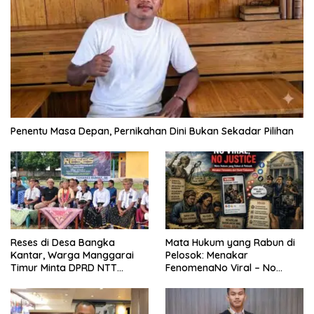
Penentu Masa Depan, Pernikahan Dini Bukan Sekadar Pilihan
Reses di Desa Bangka
Mata Hukum yang Rabun di
Kantar, Warga Manggarai
Pelosok: Menakar
Timur Minta DPRD NTT
FenomenaNo Viral – No
Perjuangkan Pencabutan
Justice dari Bumi Flobamora
Pergub Larangan Beli BBM
Bersubsidi Bagi Penunggak