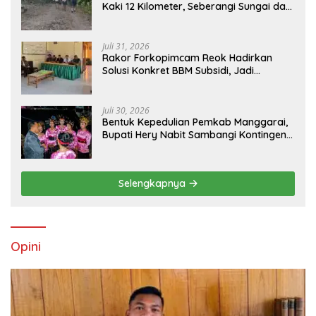
Kaki 12 Kilometer, Seberangi Sungai dan
Hutan Demi Sekolah, Warga Desak
Bupati Manggarai Timur Bertindak
Juli 31, 2026
Rakor Forkopimcam Reok Hadirkan
Solusi Konkret BBM Subsidi, Jadi
Harapan Baru Petani dan Nelayan
Juli 30, 2026
Bentuk Kepedulian Pemkab Manggarai,
Bupati Hery Nabit Sambangi Kontingen
Jamda X NTT dan Titip Pesan Jati Diri
Selengkapnya
Opini