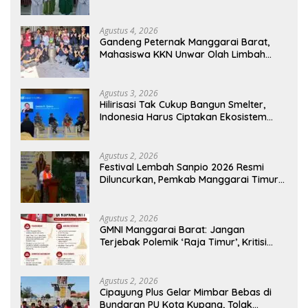
Cerdas dan Berkarakter
Agustus 4, 2026
Gandeng Peternak Manggarai Barat,
Mahasiswa KKN Unwar Olah Limbah
Jerami Jadi Pakan Fermentasi
Agustus 3, 2026
Hilirisasi Tak Cukup Bangun Smelter,
Indonesia Harus Ciptakan Ekosistem
Industri Berkelanjutan
Agustus 2, 2026
Festival Lembah Sanpio 2026 Resmi
Diluncurkan, Pemkab Manggarai Timur
Kucurkan Rp100 Juta untuk Dukung
Generasi Berkarakter
Agustus 2, 2026
GMNI Manggarai Barat: Jangan
Terjebak Polemik ‘Raja Timur’, Kritisi
Kebijakan yang Berdampak bagi
Rakyat
Agustus 2, 2026
Cipayung Plus Gelar Mimbar Bebas di
Bundaran PU Kota Kupang, Tolak