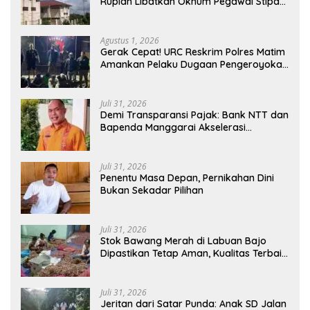
Rupiah Libatkan Oknum Pegawai Stipas
Santu Sirilus Ruteng
Agustus 1, 2026
Gerak Cepat! URC Reskrim Polres Matim
Amankan Pelaku Dugaan Pengeroyokan
Di Jawang Golo Kantar
Juli 31, 2026
​Demi Transparansi Pajak: Bank NTT dan
Bapenda Manggarai Akselerasi
Pemasangan Tapping Box
Juli 31, 2026
Penentu Masa Depan, Pernikahan Dini
Bukan Sekadar Pilihan
Juli 31, 2026
Stok Bawang Merah di Labuan Bajo
Dipastikan Tetap Aman, Kualitas Terbaik
dan Harga Murah, Masyarakat Apresiasi
Peran Ninonk
Juli 31, 2026
Jeritan dari Satar Punda: Anak SD Jalan