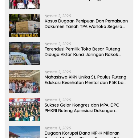
Penyematan Gelar “Raja Timor” kepada
Jokowi
Agustus 2, 2026
Kasus Dugaan Penipuan Dan Pemalsuan
Dokumen Tanah TPA Warloka Segera
Masuk Tahap Gelar Perkara,
Penyelidikan Polres Manggarai Barat
Memasuki Fase Krusial
Agustus 2, 2026
Terendus! Pemilik Toko Besar Ruteng
Diduga Aktor Kunci Jaringan Rokok
Ilegal King Garet Di Flores
Agustus 2, 2026
Mahasiswa KKN Unika St. Paulus Ruteng
Edukasi Kesehatan Mental dan P3K bagi
OMK St. Imaculata Galong, Kota Komba
Utara
Agustus 1, 2026
Sukses Gelar Kongres dan MPA, DPC
PMKRI Ruteng Apresiasi Dukungan
Semua Pihak
Agustus 1, 2026
Dugaan Korupsi Dana KIP-K Miliaran