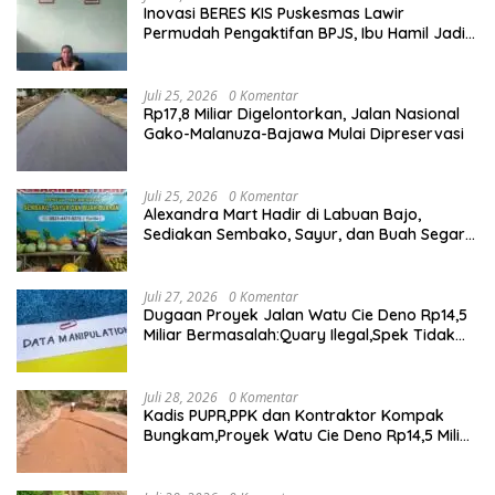
Inovasi BERES KIS Puskesmas Lawir
Permudah Pengaktifan BPJS, Ibu Hamil Jadi
Prioritas
Juli 25, 2026
0 Komentar
Rp17,8 Miliar Digelontorkan, Jalan Nasional
Gako-Malanuza-Bajawa Mulai Dipreservasi
Juli 25, 2026
0 Komentar
Alexandra Mart Hadir di Labuan Bajo,
Sediakan Sembako, Sayur, dan Buah Segar
dengan Harga Bersahabat
Juli 27, 2026
0 Komentar
Dugaan Proyek Jalan Watu Cie Deno Rp14,5
Miliar Bermasalah:Quary Ilegal,Spek Tidak
Sesuai,Lab Tidak Terakreditasi
Juli 28, 2026
0 Komentar
Kadis PUPR,PPK dan Kontraktor Kompak
Bungkam,Proyek Watu Cie Deno Rp14,5 Miliar
Terus Jadi Sorotan