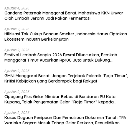
Agustus 4, 2026
Gandeng Peternak Manggarai Barat, Mahasiswa KKN Unwar
Olah Limbah Jerami Jadi Pakan Fermentasi
Agustus 3, 2026
Hilirisasi Tak Cukup Bangun Smelter, Indonesia Harus Ciptakan
Ekosistem Industri Berkelanjutan
Agustus 2, 2026
Festival Lembah Sanpio 2026 Resmi Diluncurkan, Pemkab
Manggarai Timur Kucurkan Rp100 Juta untuk Dukung
Generasi Berkarakter
Agustus 2, 2026
GMNI Manggarai Barat: Jangan Terjebak Polemik ‘Raja Timur’,
Kritisi Kebijakan yang Berdampak bagi Rakyat
Agustus 2, 2026
Cipayung Plus Gelar Mimbar Bebas di Bundaran PU Kota
Kupang, Tolak Penyematan Gelar “Raja Timor” kepada
Jokowi
Agustus 2, 2026
Kasus Dugaan Penipuan Dan Pemalsuan Dokumen Tanah TPA
Warloka Segera Masuk Tahap Gelar Perkara, Penyelidikan
Polres Manggarai Barat Memasuki Fase Krusial