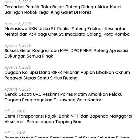
Agustus 2, 2026
Terendus! Pemilik Toko Besar Ruteng Diduga Aktor Kunci
Jaringan Rokok Ilegal King Garet Di Flores
Agustus 2, 2026
Mahasiswa KKN Unika St. Paulus Ruteng Edukasi Kesehatan
Mental dan P3K bagi OMK St. Imaculata Galong, Kota Komba
Utara
Agustus 1, 2026
Sukses Gelar Kongres dan MPA, DPC PMKRI Ruteng Apresiasi
Dukungan Semua Pihak
Agustus 1, 2026
Dugaan Korupsi Dana KIP-K Miliaran Rupiah Libatkan Oknum
Pegawai Stipas Santu Sirilus Ruteng
Agustus 1, 2026
Gerak Cepat! URC Reskrim Polres Matim Amankan Pelaku
Dugaan Pengeroyokan Di Jawang Golo Kantar
Juli 31, 2026
​Demi Transparansi Pajak: Bank NTT dan Bapenda Manggarai
Akselerasi Pemasangan Tapping Box
Juli 31, 2026
Penentu Masa Depan, Pernikahan Dini Bukan Sekadar Pilihan