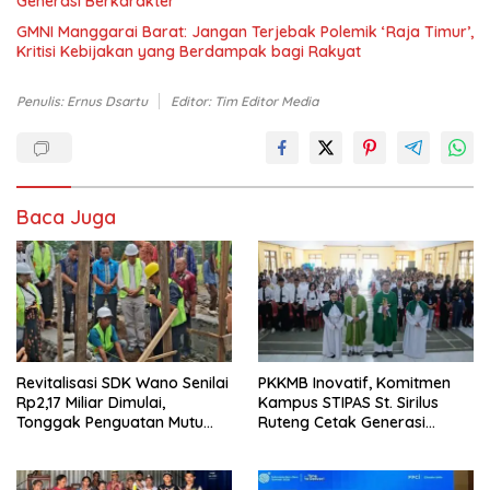
Generasi Berkarakter
GMNI Manggarai Barat: Jangan Terjebak Polemik ‘Raja Timur’,
Kritisi Kebijakan yang Berdampak bagi Rakyat
Penulis: Ernus Dsartu
Editor: Tim Editor Media
Baca Juga
Revitalisasi SDK Wano Senilai
PKKMB Inovatif, Komitmen
Rp2,17 Miliar Dimulai,
Kampus STIPAS St. Sirilus
Tonggak Penguatan Mutu
Ruteng Cetak Generasi
Pendidikan di Manggarai
Cerdas dan Berkarakter
Timur