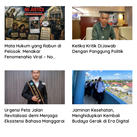
Pergub Larangan Beli BBM
Bersubsidi Bagi Penunggak
Pajak
Mata Hukum yang Rabun di
Ketika Kritik DiJawab
Pelosok: Menakar
Dengan Panggung Politik
FenomenaNo Viral – No
Justice dari Bumi Flobamora
Urgensi Peta Jalan
Jaminan Kesehatan,
Revitalisasi demi Menjaga
Menghidupkan Kembali
Eksistensi Bahasa Manggarai
Budaya Gerak di Era Digital