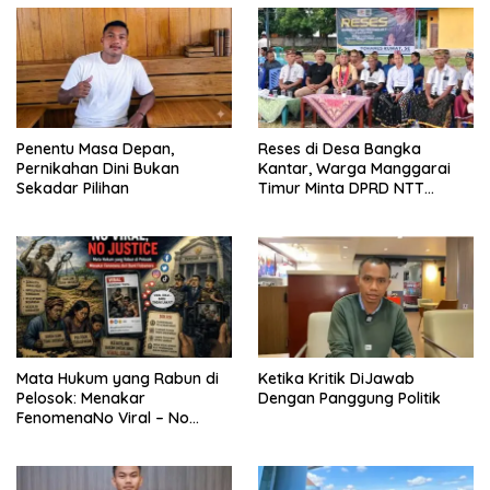
Penentu Masa Depan,
Reses di Desa Bangka
Pernikahan Dini Bukan
Kantar, Warga Manggarai
Sekadar Pilihan
Timur Minta DPRD NTT
Perjuangkan Pencabutan
Pergub Larangan Beli BBM
Bersubsidi Bagi Penunggak
Pajak
Mata Hukum yang Rabun di
Ketika Kritik DiJawab
Pelosok: Menakar
Dengan Panggung Politik
FenomenaNo Viral – No
Justice dari Bumi Flobamora