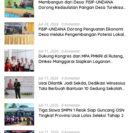
Membangun dari Desa: FISIP-UNDANA
Dorong Kedaulatan Pangan Desa Turekisa
melalui Rekayasa Model Berbasis Modal
Sosial
Juli 28, 2026
0 Komentar
FISIP-UNDANA Dorong Penguatan Ekonomi
Desa melalui Pengembangan Potensi Lokal
dan Kelembagaan BUMDes di Kelurahan
Mangulewa
Juli 11, 2026
0 Komentar
Dukung Kongres dan MPA PMKRI di Ruteng,
Dinkes Manggarai Siapkan Layanan
Kesehatan Gratis
Juli 11, 2026
0 Komentar
Usai Dilantik Jadi Sekda, Dedikasi Winsesius
Tala Berbuah Bantuan 10 Gedung Sekolah
dari Astra
Juli 11, 2026
0 Komentar
Tiga Siswa SMPN 1 Reok Siap Guncang OSN
Tingkat Provinsi Usai Lolos Seleksi Tahap 2
Juli 11, 2026
0 Komentar