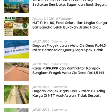
Sediakan Sembako, Sayur, dan Buah Segar
dengan Harga Bersahabat
Agustus 9, 2026
0 Komentar
HUT RI Ke-80, Ferdi Seluru dari Lingko Cunga
Bali Bangka Lelak Buktikan Usaha Halia
Berdayakan Warga
Juli 27, 2026
0 Komentar
Dugaan Proyek Jalan Watu Cie Deno Rp14,5
Miliar Bermasalah:Quary Ilegal,Spek Tidak
Sesuai,Lab Tidak Terakreditasi
Juli 28, 2026
0 Komentar
Kadis PUPR,PPK dan Kontraktor Kompak
Bungkam,Proyek Watu Cie Deno Rp14,5 Miliar
Terus Jadi Sorotan
Juli 28, 2026
0 Komentar
Dugaan Proyek Irigasi Rp102 Miliar PT Adhy
Karya Di NTT Asal-Asalan: Tidak Sesuai
Spek,Diduga Dibackup APH
Juli 28, 2026
0 Komentar