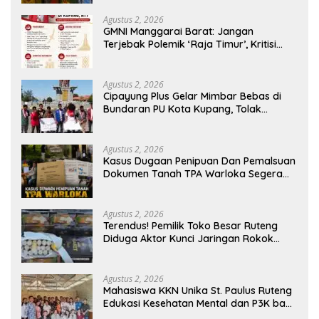
Generasi Berkarakter
Agustus 2, 2026
GMNI Manggarai Barat: Jangan
Terjebak Polemik ‘Raja Timur’, Kritisi
Kebijakan yang Berdampak bagi
Rakyat
Agustus 2, 2026
Cipayung Plus Gelar Mimbar Bebas di
Bundaran PU Kota Kupang, Tolak
Penyematan Gelar “Raja Timor” kepada
Jokowi
Agustus 2, 2026
Kasus Dugaan Penipuan Dan Pemalsuan
Dokumen Tanah TPA Warloka Segera
Masuk Tahap Gelar Perkara,
Penyelidikan Polres Manggarai Barat
Memasuki Fase Krusial
Agustus 2, 2026
Terendus! Pemilik Toko Besar Ruteng
Diduga Aktor Kunci Jaringan Rokok
Ilegal King Garet Di Flores
Agustus 2, 2026
Mahasiswa KKN Unika St. Paulus Ruteng
Edukasi Kesehatan Mental dan P3K bagi
OMK St. Imaculata Galong, Kota Komba