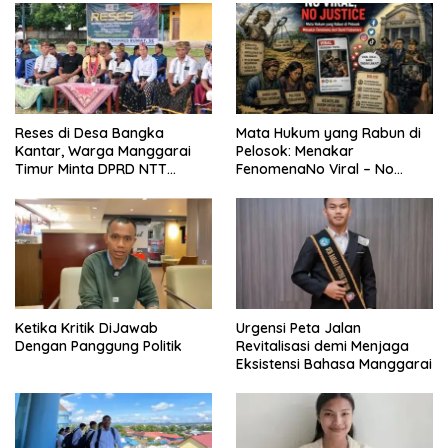
Reses di Desa Bangka
Mata Hukum yang Rabun di
Kantar, Warga Manggarai
Pelosok: Menakar
Timur Minta DPRD NTT
FenomenaNo Viral – No
Perjuangkan Pencabutan
Justice dari Bumi Flobamora
Pergub Larangan Beli BBM
Bersubsidi Bagi Penunggak
Pajak
Ketika Kritik DiJawab
Urgensi Peta Jalan
Dengan Panggung Politik
Revitalisasi demi Menjaga
Eksistensi Bahasa Manggarai