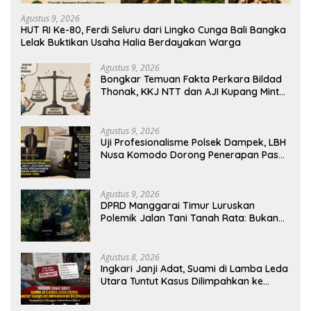
Agustus 9, 2026
HUT RI Ke-80, Ferdi Seluru dari Lingko Cunga Bali Bangka
Lelak Buktikan Usaha Halia Berdayakan Warga
Agustus 9, 2026
Bongkar Temuan Fakta Perkara Bildad
Thonak, KKJ NTT dan AJI Kupang Minta
Pers Kedepankan Verifikasi
Agustus 9, 2026
Uji Profesionalisme Polsek Dampek, LBH
Nusa Komodo Dorong Penerapan Pasal
Berlapis dalam Kasus YN : Dugaan
Perzinahan dan Pengabaian Sanksi Adat
Agustus 9, 2026
DPRD Manggarai Timur Luruskan
Polemik Jalan Tani Tanah Rata: Bukan
PPL, Pemilik Lahan yang Tak Beri Izin
Agustus 8, 2026
Ingkari Janji Adat, Suami di Lamba Leda
Utara Tuntut Kasus Dilimpahkan ke
Kejaksaan