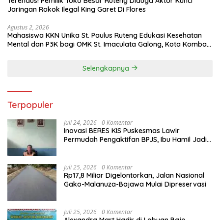
Terendus! Pemilik Toko Besar Ruteng Diduga Aktor Kunci
Jaringan Rokok Ilegal King Garet Di Flores
Agustus 2, 2026
Mahasiswa KKN Unika St. Paulus Ruteng Edukasi Kesehatan
Mental dan P3K bagi OMK St. Imaculata Galong, Kota Komba
Utara
Selengkapnya
Terpopuler
Juli 24, 2026
0 Komentar
Inovasi BERES KIS Puskesmas Lawir
Permudah Pengaktifan BPJS, Ibu Hamil Jadi
Prioritas
Juli 25, 2026
0 Komentar
Rp17,8 Miliar Digelontorkan, Jalan Nasional
Gako-Malanuza-Bajawa Mulai Dipreservasi
Juli 25, 2026
0 Komentar
Alexandra Mart Hadir di Labuan Bajo,