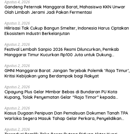
Agustus 4, 2026
Gandeng Peternak Manggarai Barat, Mahasiswa KKN Unwar
Olah Limbah Jerami Jadi Pakan Fermentasi
Agustus 3, 2026
Hilirisasi Tak Cukup Bangun Smelter, Indonesia Harus Ciptakan
Ekosistem Industri Berkelanjutan
Agustus 2, 2026
Festival Lembah Sanpio 2026 Resmi Diluncurkan, Pemkab
Manggarai Timur Kucurkan Rp100 Juta untuk Dukung
Generasi Berkarakter
Agustus 2, 2026
GMNI Manggarai Barat: Jangan Terjebak Polemik ‘Raja Timur’,
Kritisi Kebijakan yang Berdampak bagi Rakyat
Agustus 2, 2026
Cipayung Plus Gelar Mimbar Bebas di Bundaran PU Kota
Kupang, Tolak Penyematan Gelar “Raja Timor” kepada
Jokowi
Agustus 2, 2026
Kasus Dugaan Penipuan Dan Pemalsuan Dokumen Tanah TPA
Warloka Segera Masuk Tahap Gelar Perkara, Penyelidikan
Polres Manggarai Barat Memasuki Fase Krusial
Agustus 2, 2026