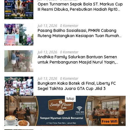
Open Turnamen Sepak Bola ST. Markus Cup
III Resmi Dibuka, Perebutkan Hadiah Rp10
Juta
Juli 13, 2026
0 Komentar
Pasang Baliho Sosialisasi, PMKRI Cabang
Ruteng Matangkan Kesiapan Tuan Rumah
Kongres dan MPA Nasional
Juli 13, 2026
0 Komentar
Andhika Family Salurkan Bantuan Semen
untuk Pembangunan Masjid Nurul Yaqin,
Wujud Nyata Kepedulian terhadap Rumah
Ibadah
Juli 13, 2026
0 Komentar
Bungkam Kaka Botek di Final, Liberty FC
Segel Takhta Juara GTA Cup Jilid 3
tutup
Juli 13, 2026
0 Komentar
Laga Panas Grup A Sano Nggoang Cup I:
Bajo Pedia FC Tahan Imbang Viktory United
1-1, Pelatih dan Manajemen Puji Sportivitas
Tim