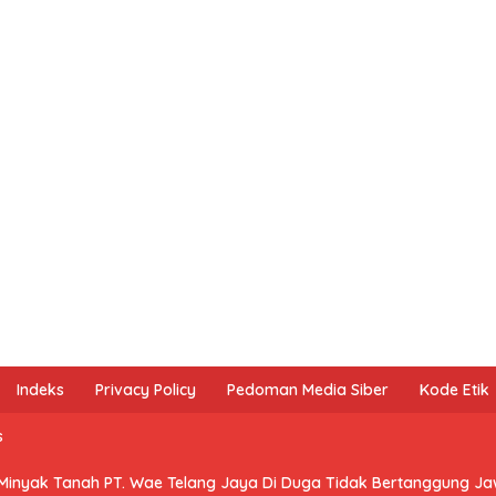
Indeks
Privacy Policy
Pedoman Media Siber
Kode Etik
s
 Minyak Tanah PT. Wae Telang Jaya Di Duga Tidak Bertanggung J