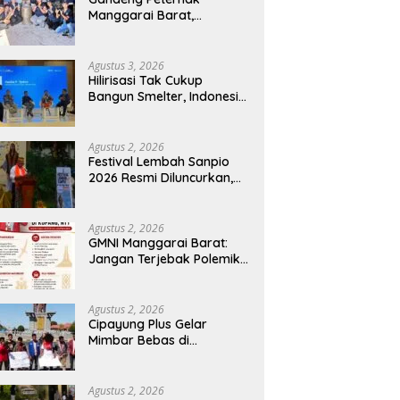
Manggarai Barat,
Mahasiswa KKN Unwar
Olah Limbah Jerami Jadi
Pakan Fermentasi
Agustus 3, 2026
Hilirisasi Tak Cukup
Bangun Smelter, Indonesia
Harus Ciptakan Ekosistem
Industri Berkelanjutan
Agustus 2, 2026
Festival Lembah Sanpio
2026 Resmi Diluncurkan,
Pemkab Manggarai Timur
Kucurkan Rp100 Juta
untuk Dukung Generasi
Agustus 2, 2026
Berkarakter
GMNI Manggarai Barat:
Jangan Terjebak Polemik
‘Raja Timur’, Kritisi
Kebijakan yang
Berdampak bagi Rakyat
Agustus 2, 2026
Cipayung Plus Gelar
Mimbar Bebas di
Bundaran PU Kota
Kupang, Tolak
Penyematan Gelar “Raja
Agustus 2, 2026