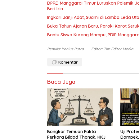
DPRD Manggarai Timur Luruskan Polemik Jal
Beri Izin
Ingkari Janji Adat, Suami di Lamba Leda Ut
Buka Tahun Ajaran Baru, Paroki Karot Ser
Bantu Siswa Kurang Mampu, PDIP Manggarai
Penulis: Irenius Putra
Editor: Tim Editor Media
Komentar
Baca Juga
Bongkar Temuan Fakta
Uji Profe
Perkara Bildad Thonak, KKJ
Dampek,