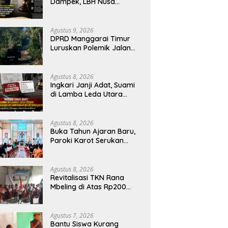
Dampek, LBH Nusa
Komodo Dorong
Penerapan Pasal Berlapis
dalam Kasus YN : Dugaan
Agustus 9, 2026
Perzinahan dan
DPRD Manggarai Timur
Pengabaian Sanksi Adat
Luruskan Polemik Jalan
Tani Tanah Rata: Bukan
PPL, Pemilik Lahan yang
Tak Beri Izin
Agustus 8, 2026
Ingkari Janji Adat, Suami
di Lamba Leda Utara
Tuntut Kasus Dilimpahkan
ke Kejaksaan
Agustus 8, 2026
Buka Tahun Ajaran Baru,
Paroki Karot Serukan
Kolaborasi dan
Pembenahan Ekosistem
Pendidikan
Agustus 8, 2026
Revitalisasi TKN Rana
Mbeling di Atas Rp200
Juta, Harapan Baru bagi
Generasi Kecil dan Warga
Desa
Agustus 7, 2026
Bantu Siswa Kurang