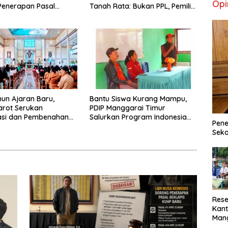
Opi
Penerapan Pasal
Tanah Rata: Bukan PPL, Pemilik
 dalam Kasus YN :
Lahan yang Tak Beri Izin
Perzinahan dan
an Sanksi Adat
un Ajaran Baru,
Bantu Siswa Kurang Mampu,
arot Serukan
PDIP Manggarai Timur
asi dan Pembenahan
Salurkan Program Indonesia
Pene
m Pendidikan
Pintar
Seka
Rese
Kant
Man
Min