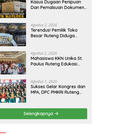
Timor” kepada Jokowi
Kasus Dugaan Penipuan
Dan Pemalsuan Dokumen
Tanah TPA Warloka
Segera Masuk Tahap
Gelar Perkara,
Agustus 2, 2026
Penyelidikan Polres
Terendus! Pemilik Toko
Manggarai Barat
Besar Ruteng Diduga
Memasuki Fase Krusial
Aktor Kunci Jaringan
Rokok Ilegal King Garet Di
Flores
Agustus 2, 2026
Mahasiswa KKN Unika St.
Paulus Ruteng Edukasi
Kesehatan Mental dan P3K
bagi OMK St. Imaculata
Galong, Kota Komba
Agustus 1, 2026
Utara
Sukses Gelar Kongres dan
MPA, DPC PMKRI Ruteng
Apresiasi Dukungan
Semua Pihak
Selengkapnya