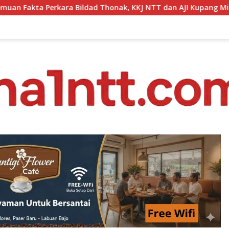
nak, KKJ NTT dan AJI Kupang Minta Pers Kedepankan Verifikasi