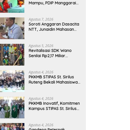
Mampu, PDIP Manggarai
Timur Salurkan Program
Indonesia Pintar
Agustus 7, 2026
Soroti Anggaran Dasacita
NTT, Junaidin Mahasan
Minta Fokus Pada
Penguatan Kompetensi
Dasar Peserta Didik
Agustus 5, 2026
Revitalisasi SDK Wano
Senilai Rp2,17 Miliar
Dimulai, Tonggak
Penguatan Mutu
Pendidikan di Manggarai
Agustus 4, 2026
Timur
PKKMB STIPAS St. Sirilus
Ruteng Bekali Mahasiswa
Baru dengan Wawasan
Akademik dan Jiwa
Organisasi
Agustus 4, 2026
PKKMB Inovatif, Komitmen
Kampus STIPAS St. Sirilus
Ruteng Cetak Generasi
Cerdas dan Berkarakter
Agustus 4, 2026
Gandeng Peternak