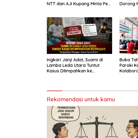
NTT dan AJI Kupang Minta Pers
Dorong 
Kedepankan Verifikasi
Berlapis
Dugaan 
Pengabai
Ingkari Janji Adat, Suami di
Buka Tah
Lamba Leda Utara Tuntut
Paroki K
Kasus Dilimpahkan ke
Kolabor
Kejaksaan
Ekosiste
Rekomendasi untuk kamu