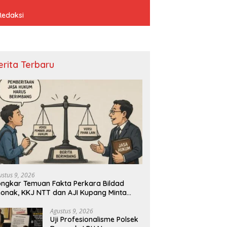
Redaksi
erita Terbaru
ustus 9, 2026
ngkar Temuan Fakta Perkara Bildad
onak, KKJ NTT dan AJI Kupang Minta
rs Kedepankan Verifikasi
Agustus 9, 2026
Uji Profesionalisme Polsek