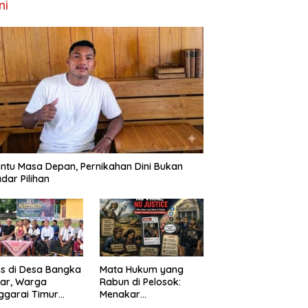
ni
ntu Masa Depan, Pernikahan Dini Bukan
dar Pilihan
s di Desa Bangka
Mata Hukum yang
ar, Warga
Rabun di Pelosok:
ggarai Timur
Menakar
ta DPRD NTT
FenomenaNo Viral –