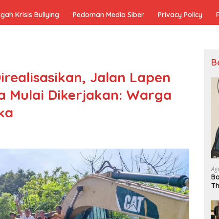
h Krisis Bullying
Pedoman Media Siber
Privacy Policy
B
ealisasikan, Jalan Lapen
a Mulai Dikerjakan: Warga
ka
Ag
Bo
Th
Pe