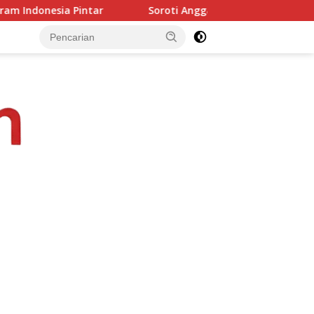
Soroti Anggaran Dasacita NTT, Junaidin Mahasan Minta Fokus