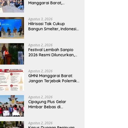
Manggarai Barat,
Mahasiswa KKN Unwar
Olah Limbah Jerami Jadi
Pakan Fermentasi
Agustus 3, 2026
Hilirisasi Tak Cukup
Bangun Smelter, Indonesia
Harus Ciptakan Ekosistem
Industri Berkelanjutan
Agustus 2, 2026
Festival Lembah Sanpio
2026 Resmi Diluncurkan,
Pemkab Manggarai Timur
Kucurkan Rp100 Juta
untuk Dukung Generasi
Agustus 2, 2026
Berkarakter
GMNI Manggarai Barat:
Jangan Terjebak Polemik
‘Raja Timur’, Kritisi
Kebijakan yang
Berdampak bagi Rakyat
Agustus 2, 2026
Cipayung Plus Gelar
Mimbar Bebas di
Bundaran PU Kota
Kupang, Tolak
Penyematan Gelar “Raja
Agustus 2, 2026
Timor” kepada Jokowi
Kasus Dugaan Penipuan