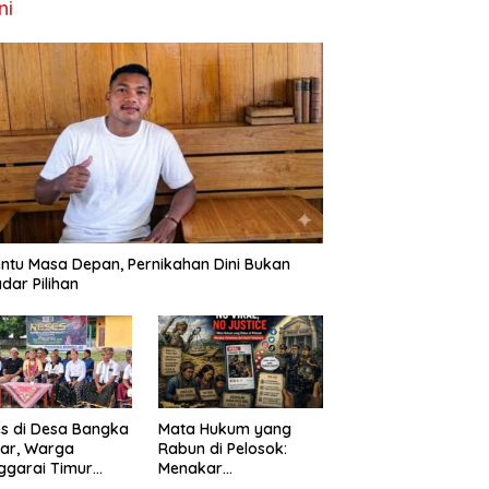
ni
ntu Masa Depan, Pernikahan Dini Bukan
dar Pilihan
s di Desa Bangka
Mata Hukum yang
ar, Warga
Rabun di Pelosok:
ggarai Timur
Menakar
ta DPRD NTT
FenomenaNo Viral –