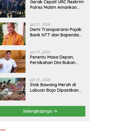
Gerak Cepat! URC Reskrim
Polres Matim Amankan
Pelaku Dugaan
Pengeroyokan Di Jawang
Golo Kantar
Juli 31, 2026
​Demi Transparansi Pajak:
Bank NTT dan Bapenda
Manggarai Akselerasi
Pemasangan Tapping Box
Juli 31, 2026
Penentu Masa Depan,
Pernikahan Dini Bukan
Sekadar Pilihan
Juli 31, 2026
Stok Bawang Merah di
Labuan Bajo Dipastikan
Tetap Aman, Kualitas
Terbaik dan Harga Murah,
Masyarakat Apresiasi
Selengkapnya
Peran Ninonk