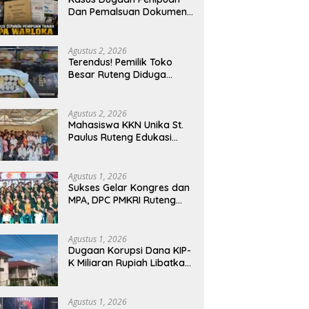
Dan Pemalsuan Dokumen
Tanah TPA Warloka
Segera Masuk Tahap
Gelar Perkara,
Agustus 2, 2026
Penyelidikan Polres
Terendus! Pemilik Toko
Manggarai Barat
Besar Ruteng Diduga
Memasuki Fase Krusial
Aktor Kunci Jaringan
Rokok Ilegal King Garet Di
Flores
Agustus 2, 2026
Mahasiswa KKN Unika St.
Paulus Ruteng Edukasi
Kesehatan Mental dan P3K
bagi OMK St. Imaculata
Galong, Kota Komba
Agustus 1, 2026
Utara
Sukses Gelar Kongres dan
MPA, DPC PMKRI Ruteng
Apresiasi Dukungan
Semua Pihak
Agustus 1, 2026
Dugaan Korupsi Dana KIP-
K Miliaran Rupiah Libatkan
Oknum Pegawai Stipas
Santu Sirilus Ruteng
Agustus 1, 2026