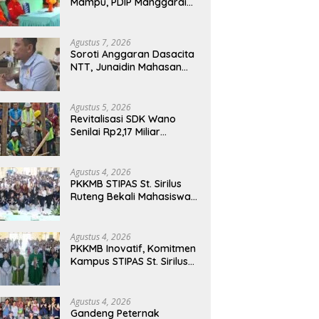
Mampu, PDIP Manggarai
Timur Salurkan Program
Indonesia Pintar
Agustus 7, 2026
Soroti Anggaran Dasacita
NTT, Junaidin Mahasan
Minta Fokus Pada
Penguatan Kompetensi
Dasar Peserta Didik
Agustus 5, 2026
Revitalisasi SDK Wano
Senilai Rp2,17 Miliar
Dimulai, Tonggak
Penguatan Mutu
Pendidikan di Manggarai
Agustus 4, 2026
Timur
PKKMB STIPAS St. Sirilus
Ruteng Bekali Mahasiswa
Baru dengan Wawasan
Akademik dan Jiwa
Organisasi
Agustus 4, 2026
PKKMB Inovatif, Komitmen
Kampus STIPAS St. Sirilus
Ruteng Cetak Generasi
Cerdas dan Berkarakter
Agustus 4, 2026
Gandeng Peternak