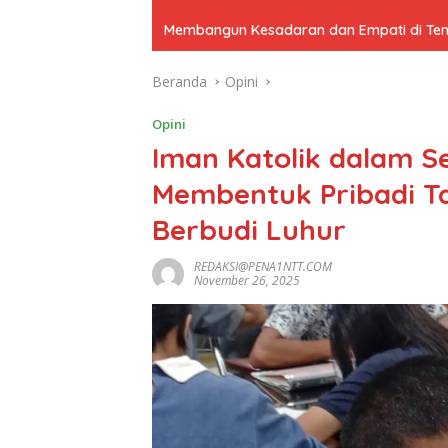
Membangun Kesadaran dan Empati di Tenga
Beranda
Opini
Opini
Iman Katolik dalam 
Membentuk Pribadi T
Berbudi Luhur
REDAKSI@PENA1NTT.COM
November 26, 2025