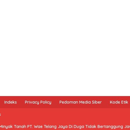
Indeks
Privacy Policy
Pedoman Media Siber
Kode Etik
s
 Minyak Tanah PT. Wae Telang Jaya Di Duga Tidak Bertanggung J