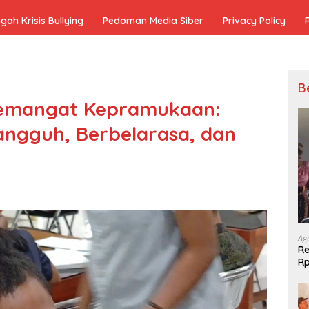
h Krisis Bullying
Pedoman Media Siber
Privacy Policy
B
Semangat Kepramukaan:
angguh, Berbelarasa, dan
Ag
Re
Rp
Ke