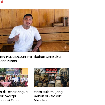
ni
ntu Masa Depan, Pernikahan Dini Bukan
dar Pilihan
s di Desa Bangka
Mata Hukum yang
ar, Warga
Rabun di Pelosok:
ggarai Timur
Menakar
ta DPRD NTT
FenomenaNo Viral –