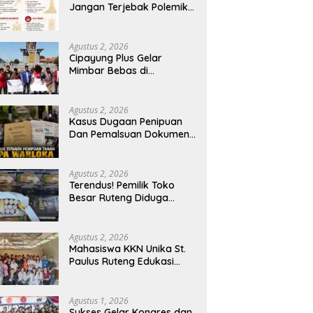
Jangan Terjebak Polemik
‘Raja Timur’, Kritisi
Kebijakan yang
Berdampak bagi Rakyat
Agustus 2, 2026
Cipayung Plus Gelar
Mimbar Bebas di
Bundaran PU Kota
Kupang, Tolak
Penyematan Gelar “Raja
Agustus 2, 2026
Timor” kepada Jokowi
Kasus Dugaan Penipuan
Dan Pemalsuan Dokumen
Tanah TPA Warloka
Segera Masuk Tahap
Gelar Perkara,
Agustus 2, 2026
Penyelidikan Polres
Terendus! Pemilik Toko
Manggarai Barat
Besar Ruteng Diduga
Memasuki Fase Krusial
Aktor Kunci Jaringan
Rokok Ilegal King Garet Di
Flores
Agustus 2, 2026
Mahasiswa KKN Unika St.
Paulus Ruteng Edukasi
Kesehatan Mental dan P3K
bagi OMK St. Imaculata
Galong, Kota Komba
Agustus 1, 2026
Utara
Sukses Gelar Kongres dan