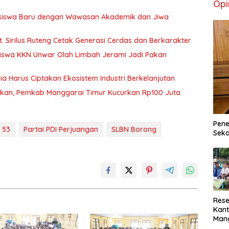
Opi
ahasiswa Baru dengan Wawasan Akademik dan Jiwa
. Sirilus Ruteng Cetak Generasi Cerdas dan Berkarakter
iswa KKN Unwar Olah Limbah Jerami Jadi Pakan
sia Harus Ciptakan Ekosistem Industri Berkelanjutan
urkan, Pemkab Manggarai Timur Kucurkan Rp100 Juta
Pene
 53
Partai PDI Perjuangan
SLBN Borong
Seka
Rese
Kant
Man
Min