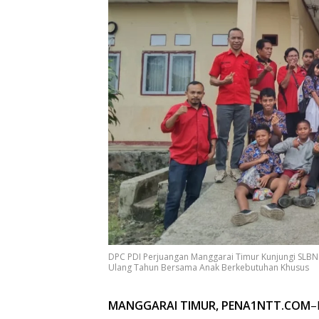
DPC PDI Perjuangan Manggarai Timur Kunjungi SLB
Ulang Tahun Bersama Anak Berkebutuhan Khusus
MANGGARAI TIMUR, PENA1NTT.COM
–