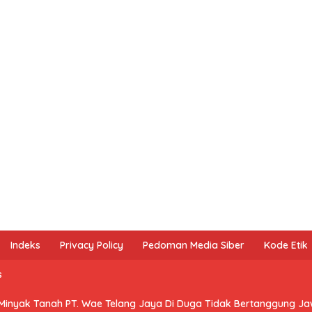
Indeks
Privacy Policy
Pedoman Media Siber
Kode Etik
s
 Minyak Tanah PT. Wae Telang Jaya Di Duga Tidak Bertanggung J