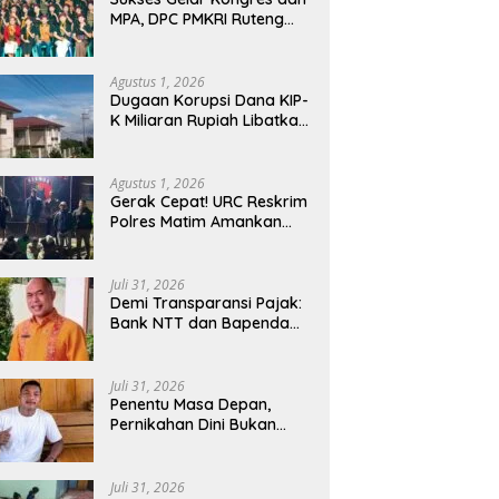
MPA, DPC PMKRI Ruteng
Apresiasi Dukungan
Semua Pihak
Agustus 1, 2026
Dugaan Korupsi Dana KIP-
K Miliaran Rupiah Libatkan
Oknum Pegawai Stipas
Santu Sirilus Ruteng
Agustus 1, 2026
Gerak Cepat! URC Reskrim
Polres Matim Amankan
Pelaku Dugaan
Pengeroyokan Di Jawang
Golo Kantar
Juli 31, 2026
​Demi Transparansi Pajak:
Bank NTT dan Bapenda
Manggarai Akselerasi
Pemasangan Tapping Box
Juli 31, 2026
Penentu Masa Depan,
Pernikahan Dini Bukan
Sekadar Pilihan
Juli 31, 2026