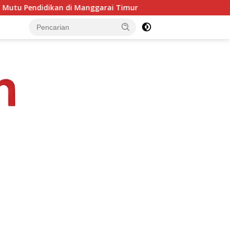
ai Timur
PKKMB Inovatif, Komitmen Kampus STIPAS St. S