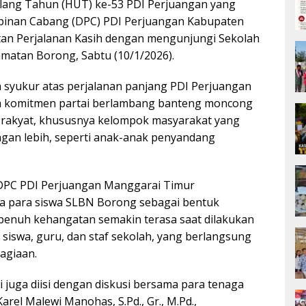
Ulang Tahun (HUT) ke-53 PDI Perjuangan yang
mpinan Cabang (DPC) PDI Perjuangan Kabupaten
an Perjalanan Kasih dengan mengunjungi Sekolah
matan Borong, Sabtu (10/1/2026).
 syukur atas perjalanan panjang PDI Perjuangan
ta komitmen partai berlambang banteng moncong
h rakyat, khususnya kelompok masyarakat yang
gan lebih, seperti anak-anak penyandang
DPC PDI Perjuangan Manggarai Timur
 para siswa SLBN Borong sebagai bentuk
 penuh kehangatan semakin terasa saat dilakukan
iswa, guru, dan staf sekolah, yang berlangsung
agiaan.
i juga diisi dengan diskusi bersama para tenaga
rel Malewi Manohas, S.Pd., Gr., M.Pd.,