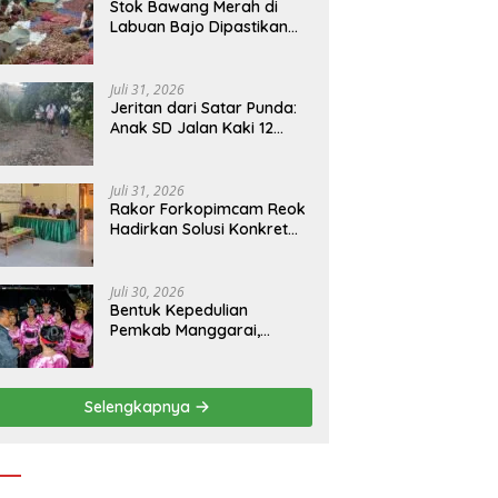
Stok Bawang Merah di
Labuan Bajo Dipastikan
Tetap Aman, Kualitas
Terbaik dan Harga Murah,
Masyarakat Apresiasi
Juli 31, 2026
Peran Ninonk
Jeritan dari Satar Punda:
Anak SD Jalan Kaki 12
Kilometer, Seberangi
Sungai dan Hutan Demi
Sekolah, Warga Desak
Juli 31, 2026
Bupati Manggarai Timur
Rakor Forkopimcam Reok
Bertindak
Hadirkan Solusi Konkret
BBM Subsidi, Jadi Harapan
Baru Petani dan Nelayan
Juli 30, 2026
Bentuk Kepedulian
Pemkab Manggarai,
Bupati Hery Nabit
Sambangi Kontingen
Jamda X NTT dan Titip
Selengkapnya
Pesan Jati Diri