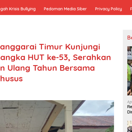
h Krisis Bullying
Pedoman Media Siber
Privacy Policy
B
anggarai Timur Kunjungi
angka HUT ke-53, Serahkan
n Ulang Tahun Bersama
husus
Ag
Re
Di
Pe