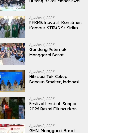
Ruteng Bekali Mahasiswa
Baru dengan Wawasan
Akademik dan Jiwa
Organisasi
Agustus 4, 2026
PKKMB Inovatif, Komitmen
Kampus STIPAS St. Sirilus
Ruteng Cetak Generasi
Cerdas dan Berkarakter
Agustus 4, 2026
Gandeng Peternak
Manggarai Barat,
Mahasiswa KKN Unwar
Olah Limbah Jerami Jadi
Pakan Fermentasi
Agustus 3, 2026
Hilirisasi Tak Cukup
Bangun Smelter, Indonesia
Harus Ciptakan Ekosistem
Industri Berkelanjutan
Agustus 2, 2026
Festival Lembah Sanpio
2026 Resmi Diluncurkan,
Pemkab Manggarai Timur
Kucurkan Rp100 Juta
untuk Dukung Generasi
Agustus 2, 2026
Berkarakter
GMNI Manggarai Barat: