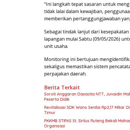
“Ini langkah tepat sasaran untuk mengi
tidak lalai dalam kewajiban, penggun
memberikan pertanggungjawaban yang 
Sebagai tindak lanjut dari kesepakata
lapangan mulai Sabtu (09/05/2026) un
unit usaha.
Monitoring ini bertujuan mengidentifi
sekaligus memastikan sistem pencatata
perpajakan daerah.
Berita Terkait
Soroti Anggaran Dasacita NTT, Junaidin M
Peserta Didik
Revitalisasi SDK Wano Senilai Rp2,17 Miliar
Timur
PKKMB STIPAS St. Sirilus Ruteng Bekali M
Organisasi