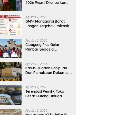
2026 Resmi Diluncurkan,
Pemkab Manggarai Timur
Kucurkan Rp100 Juta
untuk Dukung Generasi
Agustus 2, 2026
Berkarakter
GMNI Manggarai Barat:
Jangan Terjebak Polemik
‘Raja Timur’, Kritisi
Kebijakan yang
Berdampak bagi Rakyat
Agustus 2, 2026
Cipayung Plus Gelar
Mimbar Bebas di
Bundaran PU Kota
Kupang, Tolak
Penyematan Gelar “Raja
Agustus 2, 2026
Timor” kepada Jokowi
Kasus Dugaan Penipuan
Dan Pemalsuan Dokumen
Tanah TPA Warloka
Segera Masuk Tahap
Gelar Perkara,
Agustus 2, 2026
Penyelidikan Polres
Terendus! Pemilik Toko
Manggarai Barat
Besar Ruteng Diduga
Memasuki Fase Krusial
Aktor Kunci Jaringan
Rokok Ilegal King Garet Di
Flores
Agustus 2, 2026
Mahasiswa KKN Unika St.