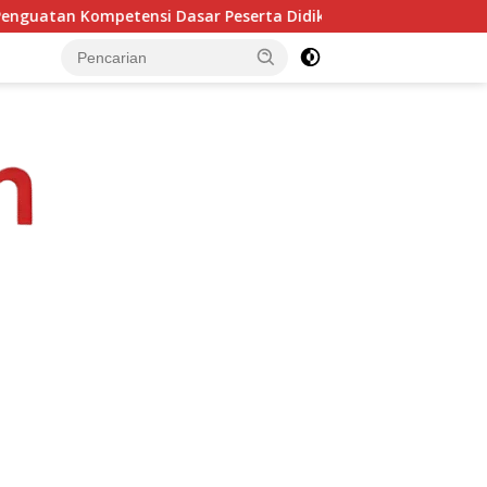
eserta Didik
Revitalisasi SDK Wano Senilai Rp2,17 Mi