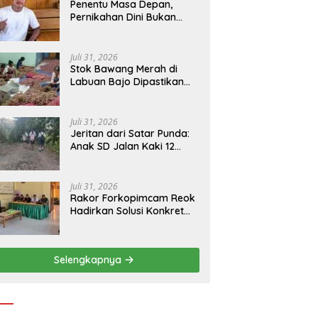
Penentu Masa Depan,
Pernikahan Dini Bukan
Sekadar Pilihan
Juli 31, 2026
Stok Bawang Merah di
Labuan Bajo Dipastikan
Tetap Aman, Kualitas
Terbaik dan Harga Murah,
Masyarakat Apresiasi
Juli 31, 2026
Peran Ninonk
Jeritan dari Satar Punda:
Anak SD Jalan Kaki 12
Kilometer, Seberangi
Sungai dan Hutan Demi
Sekolah, Warga Desak
Juli 31, 2026
Bupati Manggarai Timur
Rakor Forkopimcam Reok
Bertindak
Hadirkan Solusi Konkret
BBM Subsidi, Jadi Harapan
Baru Petani dan Nelayan
Selengkapnya