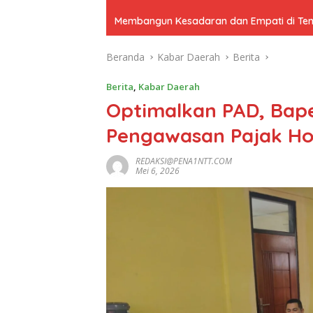
Membangun Kesadaran dan Empati di Tenga
Beranda
Kabar Daerah
Berita
Berita
,
Kabar Daerah
Optimalkan PAD, Bap
Pengawasan Pajak Hot
REDAKSI@PENA1NTT.COM
Mei 6, 2026