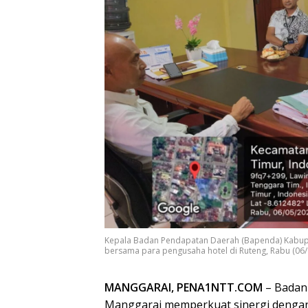
Kepala Badan Pendapatan Daerah (Bapenda) Kabupa
bersama para pengusaha hotel di Ruteng, Rabu (06/
MANGGARAI, PENA1NTT.COM
– Badan
Manggarai memperkuat sinergi dengan