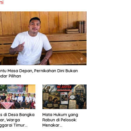
ni
ntu Masa Depan, Pernikahan Dini Bukan
dar Pilihan
s di Desa Bangka
Mata Hukum yang
ar, Warga
Rabun di Pelosok:
ggarai Timur
Menakar
ta DPRD NTT
FenomenaNo Viral –