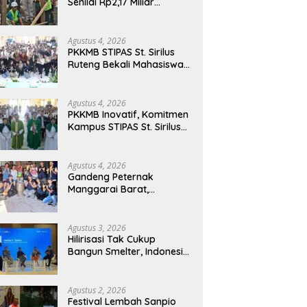
Senilai Rp2,17 Miliar
Dimulai, Tonggak
Penguatan Mutu
Pendidikan di Manggarai
Agustus 4, 2026
Timur
PKKMB STIPAS St. Sirilus
Ruteng Bekali Mahasiswa
Baru dengan Wawasan
Akademik dan Jiwa
Organisasi
Agustus 4, 2026
PKKMB Inovatif, Komitmen
Kampus STIPAS St. Sirilus
Ruteng Cetak Generasi
Cerdas dan Berkarakter
Agustus 4, 2026
Gandeng Peternak
Manggarai Barat,
Mahasiswa KKN Unwar
Olah Limbah Jerami Jadi
Pakan Fermentasi
Agustus 3, 2026
Hilirisasi Tak Cukup
Bangun Smelter, Indonesia
Harus Ciptakan Ekosistem
Industri Berkelanjutan
Agustus 2, 2026
Festival Lembah Sanpio