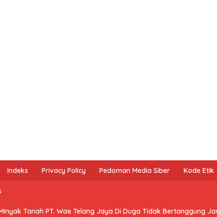
Indeks
Privacy Policy
Pedoman Media Siber
Kode Etik
s
 Minyak Tanah PT. Wae Telang Jaya Di Duga Tidak Bertanggung J