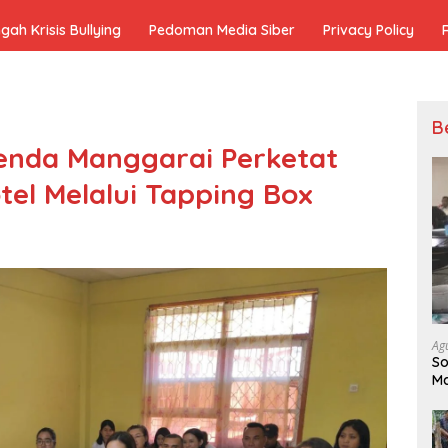
h Krisis Bullying
Pedoman Media Siber
Privacy Policy
B
enda Manggarai Perketat
el Melalui Tapping Box
Ag
So
Ma
Ko