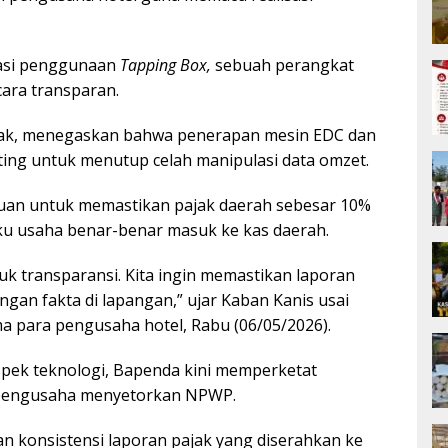
sasi penggunaan
Tapping Box,
sebuah perangkat
ara transparan.
sak, menegaskan bahwa penerapan mesin EDC dan
ng untuk menutup celah manipulasi data omzet.
ujuan untuk memastikan pajak daerah sebesar 10%
aku usaha benar-benar masuk ke kas daerah.
uk transparansi. Kita ingin memastikan laporan
gan fakta di lapangan,” ujar Kaban Kanis usai
a para pengusaha hotel, Rabu (06/05/2026).
aspek teknologi, Bapenda kini memperketat
 pengusaha menyetorkan NPWP.
n konsistensi laporan pajak yang diserahkan ke