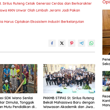
Opi
. Sirilus Ruteng Cetak Generasi Cerdas dan Berkarakter
iswa KKN Unwar Olah Limbah Jerami Jadi Pakan
sia Harus Ciptakan Ekosistem Industri Berkelanjutan
Pene
Seka
Rese
asi SDK Wano Senilai
PKKMB STIPAS St. Sirilus Ruteng
Kant
liar Dimulai, Tonggak
Bekali Mahasiswa Baru dengan
Man
n Mutu Pendidikan di
Wawasan Akademik dan Jiwa
Min