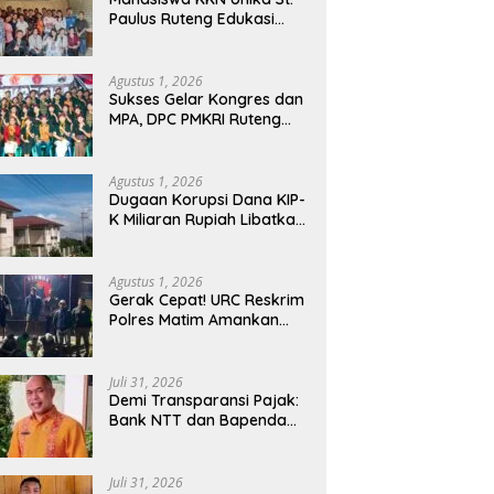
Paulus Ruteng Edukasi
Kesehatan Mental dan P3K
bagi OMK St. Imaculata
Galong, Kota Komba
Agustus 1, 2026
Utara
Sukses Gelar Kongres dan
MPA, DPC PMKRI Ruteng
Apresiasi Dukungan
Semua Pihak
Agustus 1, 2026
Dugaan Korupsi Dana KIP-
K Miliaran Rupiah Libatkan
Oknum Pegawai Stipas
Santu Sirilus Ruteng
Agustus 1, 2026
Gerak Cepat! URC Reskrim
Polres Matim Amankan
Pelaku Dugaan
Pengeroyokan Di Jawang
Golo Kantar
Juli 31, 2026
​Demi Transparansi Pajak:
Bank NTT dan Bapenda
Manggarai Akselerasi
Pemasangan Tapping Box
Juli 31, 2026