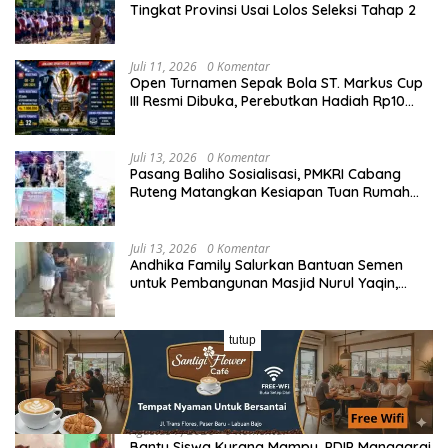
Tingkat Provinsi Usai Lolos Seleksi Tahap 2
Juli 11, 2026
0 Komentar
Open Turnamen Sepak Bola ST. Markus Cup
III Resmi Dibuka, Perebutkan Hadiah Rp10
Juta
Juli 13, 2026
0 Komentar
Pasang Baliho Sosialisasi, PMKRI Cabang
Ruteng Matangkan Kesiapan Tuan Rumah
Kongres dan MPA Nasional
Juli 13, 2026
0 Komentar
Andhika Family Salurkan Bantuan Semen
untuk Pembangunan Masjid Nurul Yaqin,
Wujud Nyata Kepedulian terhadap Rumah
Ibadah
Juli 13, 2026
0 Komentar
tutup
Bungkam Kaka Botek di Final, Liberty FC
Segel Takhta Juara GTA Cup Jilid 3
Agustus 7, 2026
0 Komentar
Bantu Siswa Kurang Mampu, PDIP Manggarai