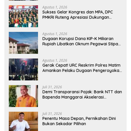
Utara
Agustus 1, 2026
Sukses Gelar Kongres dan MPA, DPC
PMKRI Ruteng Apresiasi Dukungan
Semua Pihak
Agustus 1, 2026
Dugaan Korupsi Dana KIP-K Miliaran
Rupiah Libatkan Oknum Pegawai Stipas
Santu Sirilus Ruteng
Agustus 1, 2026
Gerak Cepat! URC Reskrim Polres Matim
Amankan Pelaku Dugaan Pengeroyokan
Di Jawang Golo Kantar
Juli 31, 2026
​Demi Transparansi Pajak: Bank NTT dan
Bapenda Manggarai Akselerasi
Pemasangan Tapping Box
Juli 31, 2026
Penentu Masa Depan, Pernikahan Dini
Bukan Sekadar Pilihan