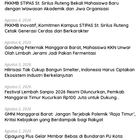
PKKMB STIPAS St. Sirilus Ruteng Bekali Mahasiswa Baru
dengan Wawasan Akademik dan Jiwa Organisasi
Agustus 4, 2026
PKKMB Inovatif, Komitmen Kampus STIPAS St. Sirilus Ruteng
Cetak Generasi Cerdas dan Berkarakter
Agustus 4, 2026
Gandeng Peternak Manggarai Barat, Mahasiswa KKN Unwar
Olah Limbah Jerami Jadi Pakan Fermentasi
Agustus 3, 2026
Hilirisasi Tak Cukup Bangun Smelter, Indonesia Harus Ciptakan
Ekosistem Industri Berkelanjutan
Agustus 2, 2026
Festival Lembah Sanpio 2026 Resmi Diluncurkan, Pemkab
Manggarai Timur Kucurkan Rp100 Juta untuk Dukung
Generasi Berkarakter
Agustus 2, 2026
GMNI Manggarai Barat: Jangan Terjebak Polemik ‘Raja Timur’,
Kritisi Kebijakan yang Berdampak bagi Rakyat
Agustus 2, 2026
Cipayung Plus Gelar Mimbar Bebas di Bundaran PU Kota