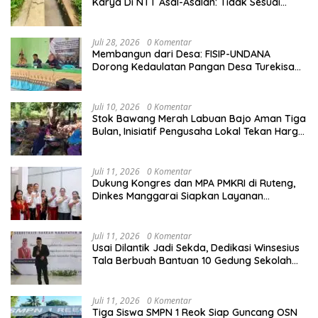
Karya Di NTT Asal-Asalan: Tidak Sesuai
Spek,Diduga Dibackup APH
Juli 28, 2026
0 Komentar
Membangun dari Desa: FISIP-UNDANA
Dorong Kedaulatan Pangan Desa Turekisa
melalui Rekayasa Model Berbasis Modal
Sosial
Juli 10, 2026
0 Komentar
Stok Bawang Merah Labuan Bajo Aman Tiga
Bulan, Inisiatif Pengusaha Lokal Tekan Harga
dan Buka Lapangan Kerja
Juli 11, 2026
0 Komentar
Dukung Kongres dan MPA PMKRI di Ruteng,
Dinkes Manggarai Siapkan Layanan
Kesehatan Gratis
Juli 11, 2026
0 Komentar
Usai Dilantik Jadi Sekda, Dedikasi Winsesius
Tala Berbuah Bantuan 10 Gedung Sekolah
dari Astra
Juli 11, 2026
0 Komentar
Tiga Siswa SMPN 1 Reok Siap Guncang OSN