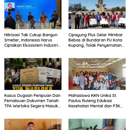
Hilirisasi Tak Cukup Bangun
Cipayung Plus Gelar Mimbar
Smelter, Indonesia Harus
Bebas di Bundaran PU Kota
Ciptakan Ekosistem Industri
Kupang, Tolak Penyematan
Berkelanjutan
Gelar “Raja Timor” kepada
Jokowi
Kasus Dugaan Penipuan Dan
Mahasiswa KKN Unika St.
Pemalsuan Dokumen Tanah
Paulus Ruteng Edukasi
TPA Warloka Segera Masuk
Kesehatan Mental dan P3K
Tahap Gelar Perkara,
bagi OMK St. Imaculata
Penyelidikan Polres
Galong, Kota Komba Utara
Manggarai Barat Memasuki
Fase Krusial