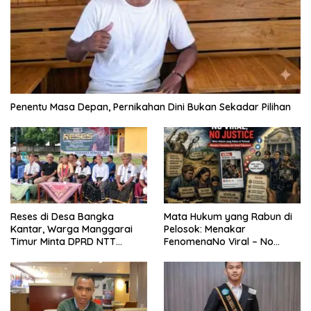
Penentu Masa Depan, Pernikahan Dini Bukan Sekadar Pilihan
Reses di Desa Bangka
Mata Hukum yang Rabun di
Kantar, Warga Manggarai
Pelosok: Menakar
Timur Minta DPRD NTT
FenomenaNo Viral – No
Perjuangkan Pencabutan
Justice dari Bumi Flobamora
Pergub Larangan Beli BBM
Bersubsidi Bagi Penunggak
Pajak