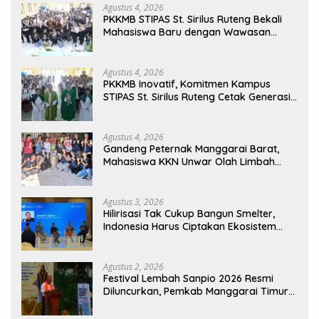
Agustus 4, 2026
PKKMB STIPAS St. Sirilus Ruteng Bekali
Mahasiswa Baru dengan Wawasan
Akademik dan Jiwa Organisasi
Agustus 4, 2026
PKKMB Inovatif, Komitmen Kampus
STIPAS St. Sirilus Ruteng Cetak Generasi
Cerdas dan Berkarakter
Agustus 4, 2026
Gandeng Peternak Manggarai Barat,
Mahasiswa KKN Unwar Olah Limbah
Jerami Jadi Pakan Fermentasi
Agustus 3, 2026
Hilirisasi Tak Cukup Bangun Smelter,
Indonesia Harus Ciptakan Ekosistem
Industri Berkelanjutan
Agustus 2, 2026
Festival Lembah Sanpio 2026 Resmi
Diluncurkan, Pemkab Manggarai Timur
Kucurkan Rp100 Juta untuk Dukung
Generasi Berkarakter