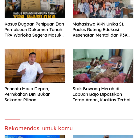
Kasus Dugaan Penipuan Dan
Mahasiswa KKN Unika St.
Pemalsuan Dokumen Tanah
Paulus Ruteng Edukasi
TPA Warloka Segera Masuk
Kesehatan Mental dan P3K
Tahap Gelar Perkara,
bagi OMK St. Imaculata
Penyelidikan Polres
Galong, Kota Komba Utara
Manggarai Barat Memasuki
Fase Krusial
Penentu Masa Depan,
Stok Bawang Merah di
Pernikahan Dini Bukan
Labuan Bajo Dipastikan
Sekadar Pilihan
Tetap Aman, Kualitas Terbaik
dan Harga Murah,
Masyarakat Apresiasi Peran
Ninonk
Rekomendasi untuk kamu