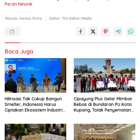
Peran Ninonk
Penulis: Irenius Putra
Editor: Tim Editor Media
Baca Juga
Hilirisasi Tak Cukup Bangun
Cipayung Plus Gelar Mimbar
Smelter, Indonesia Harus
Bebas di Bundaran PU Kota
Ciptakan Ekosistem Industri
Kupang, Tolak Penyematan
Berkelanjutan
Gelar “Raja Timor” kepada
Jokowi