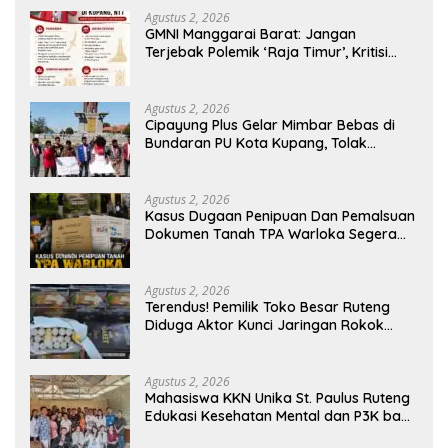
Agustus 2, 2026
GMNI Manggarai Barat: Jangan
Terjebak Polemik ‘Raja Timur’, Kritisi
Kebijakan yang Berdampak bagi
Rakyat
Agustus 2, 2026
Cipayung Plus Gelar Mimbar Bebas di
Bundaran PU Kota Kupang, Tolak
Penyematan Gelar “Raja Timor” kepada
Jokowi
Agustus 2, 2026
Kasus Dugaan Penipuan Dan Pemalsuan
Dokumen Tanah TPA Warloka Segera
Masuk Tahap Gelar Perkara,
Penyelidikan Polres Manggarai Barat
Memasuki Fase Krusial
Agustus 2, 2026
Terendus! Pemilik Toko Besar Ruteng
Diduga Aktor Kunci Jaringan Rokok
Ilegal King Garet Di Flores
Agustus 2, 2026
Mahasiswa KKN Unika St. Paulus Ruteng
Edukasi Kesehatan Mental dan P3K bagi
OMK St. Imaculata Galong, Kota Komba