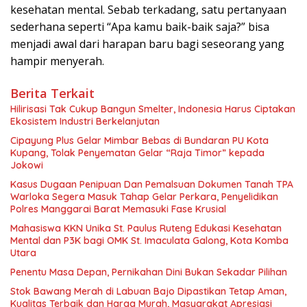
kesehatan mental. Sebab terkadang, satu pertanyaan
sederhana seperti “Apa kamu baik-baik saja?” bisa
menjadi awal dari harapan baru bagi seseorang yang
hampir menyerah.
Berita Terkait
Hilirisasi Tak Cukup Bangun Smelter, Indonesia Harus Ciptakan
Ekosistem Industri Berkelanjutan
Cipayung Plus Gelar Mimbar Bebas di Bundaran PU Kota
Kupang, Tolak Penyematan Gelar “Raja Timor” kepada
Jokowi
Kasus Dugaan Penipuan Dan Pemalsuan Dokumen Tanah TPA
Warloka Segera Masuk Tahap Gelar Perkara, Penyelidikan
Polres Manggarai Barat Memasuki Fase Krusial
Mahasiswa KKN Unika St. Paulus Ruteng Edukasi Kesehatan
Mental dan P3K bagi OMK St. Imaculata Galong, Kota Komba
Utara
Penentu Masa Depan, Pernikahan Dini Bukan Sekadar Pilihan
Stok Bawang Merah di Labuan Bajo Dipastikan Tetap Aman,
Kualitas Terbaik dan Harga Murah, Masyarakat Apresiasi