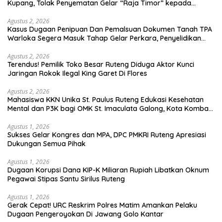
Kupang, Tolak Penyematan Gelar “Raja Timor” kepada
Jokowi
Agustus 2, 2026
Kasus Dugaan Penipuan Dan Pemalsuan Dokumen Tanah TPA
Warloka Segera Masuk Tahap Gelar Perkara, Penyelidikan
Polres Manggarai Barat Memasuki Fase Krusial
Agustus 2, 2026
Terendus! Pemilik Toko Besar Ruteng Diduga Aktor Kunci
Jaringan Rokok Ilegal King Garet Di Flores
Agustus 2, 2026
Mahasiswa KKN Unika St. Paulus Ruteng Edukasi Kesehatan
Mental dan P3K bagi OMK St. Imaculata Galong, Kota Komba
Utara
Agustus 1, 2026
Sukses Gelar Kongres dan MPA, DPC PMKRI Ruteng Apresiasi
Dukungan Semua Pihak
Agustus 1, 2026
Dugaan Korupsi Dana KIP-K Miliaran Rupiah Libatkan Oknum
Pegawai Stipas Santu Sirilus Ruteng
Agustus 1, 2026
Gerak Cepat! URC Reskrim Polres Matim Amankan Pelaku
Dugaan Pengeroyokan Di Jawang Golo Kantar