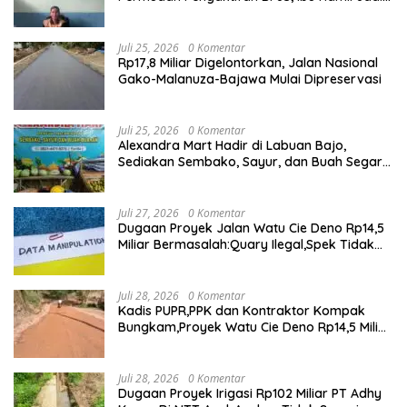
Prioritas
Juli 25, 2026
0 Komentar
Rp17,8 Miliar Digelontorkan, Jalan Nasional
Gako-Malanuza-Bajawa Mulai Dipreservasi
Juli 25, 2026
0 Komentar
Alexandra Mart Hadir di Labuan Bajo,
Sediakan Sembako, Sayur, dan Buah Segar
dengan Harga Bersahabat
Juli 27, 2026
0 Komentar
Dugaan Proyek Jalan Watu Cie Deno Rp14,5
Miliar Bermasalah:Quary Ilegal,Spek Tidak
Sesuai,Lab Tidak Terakreditasi
Juli 28, 2026
0 Komentar
Kadis PUPR,PPK dan Kontraktor Kompak
Bungkam,Proyek Watu Cie Deno Rp14,5 Miliar
Terus Jadi Sorotan
Juli 28, 2026
0 Komentar
Dugaan Proyek Irigasi Rp102 Miliar PT Adhy