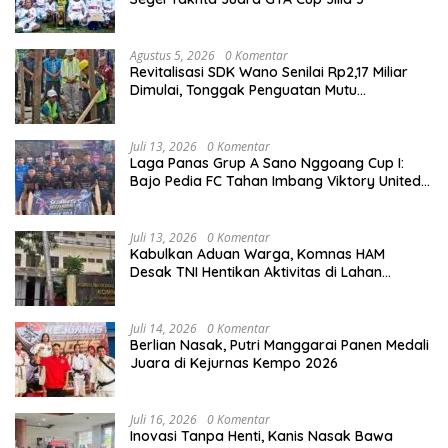
Agustus 5, 2026
0 Komentar
Revitalisasi SDK Wano Senilai Rp2,17 Miliar
Dimulai, Tonggak Penguatan Mutu
Pendidikan di Manggarai Timur
Juli 13, 2026
0 Komentar
Laga Panas Grup A Sano Nggoang Cup I:
Bajo Pedia FC Tahan Imbang Viktory United
1-1, Pelatih dan Manajemen Puji Sportivitas
Tim
Juli 13, 2026
0 Komentar
Kabulkan Aduan Warga, Komnas HAM
Desak TNI Hentikan Aktivitas di Lahan
Sengketa Tonggurambang
Juli 14, 2026
0 Komentar
Berlian Nasak, Putri Manggarai Panen Medali
Juara di Kejurnas Kempo 2026
Juli 16, 2026
0 Komentar
Inovasi Tanpa Henti, Kanis Nasak Bawa