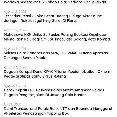
Warloka Segera Masuk Tahap Gelar Perkara, Penyelidikan
Polres Manggarai Barat Memasuki Fase Krusial
Agustus 2, 2026
Terendus! Pemilik Toko Besar Ruteng Diduga Aktor Kunci
Jaringan Rokok Ilegal King Garet Di Flores
Agustus 2, 2026
Mahasiswa KKN Unika St. Paulus Ruteng Edukasi Kesehatan
Mental dan P3K bagi OMK St. Imaculata Galong, Kota Komba
Utara
Agustus 1, 2026
Sukses Gelar Kongres dan MPA, DPC PMKRI Ruteng Apresiasi
Dukungan Semua Pihak
Agustus 1, 2026
Dugaan Korupsi Dana KIP-K Miliaran Rupiah Libatkan Oknum
Pegawai Stipas Santu Sirilus Ruteng
Agustus 1, 2026
Gerak Cepat! URC Reskrim Polres Matim Amankan Pelaku
Dugaan Pengeroyokan Di Jawang Golo Kantar
Juli 31, 2026
​Demi Transparansi Pajak: Bank NTT dan Bapenda Manggarai
Akselerasi Pemasangan Tapping Box