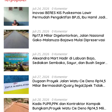
Juli 24, 2026
0 Komentar
Inovasi BERES KIS Puskesmas Lawir
Permudah Pengaktifan BPJS, Ibu Hamil Jadi
Prioritas
Juli 25, 2026
0 Komentar
Rp17,8 Miliar Digelontorkan, Jalan Nasional
Gako-Malanuza-Bajawa Mulai Dipreservasi
Juli 25, 2026
0 Komentar
Alexandra Mart Hadir di Labuan Bajo,
Sediakan Sembako, Sayur, dan Buah Segar
dengan Harga Bersahabat
Juli 27, 2026
0 Komentar
Dugaan Proyek Jalan Watu Cie Deno Rp14,5
Miliar Bermasalah:Quary Ilegal,Spek Tidak
Sesuai,Lab Tidak Terakreditasi
Juli 28, 2026
0 Komentar
Kadis PUPR,PPK dan Kontraktor Kompak
Bungkam,Proyek Watu Cie Deno Rp14,5 Miliar