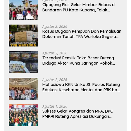
Cipayung Plus Gelar Mimbar Bebas di
Bundaran PU Kota Kupang, Tolak
Penyematan Gelar “Raja Timor” kepada
Jokowi
Agustus 2, 2026
Kasus Dugaan Penipuan Dan Pemalsuan
Dokumen Tanah TPA Warloka Segera
Masuk Tahap Gelar Perkara,
Penyelidikan Polres Manggarai Barat
Memasuki Fase Krusial
Agustus 2, 2026
Terendus! Pemilik Toko Besar Ruteng
Diduga Aktor Kunci Jaringan Rokok
Ilegal King Garet Di Flores
Agustus 2, 2026
Mahasiswa KKN Unika St. Paulus Ruteng
Edukasi Kesehatan Mental dan P3K bagi
OMK St. Imaculata Galong, Kota Komba
Utara
Agustus 1, 2026
Sukses Gelar Kongres dan MPA, DPC
PMKRI Ruteng Apresiasi Dukungan
Semua Pihak