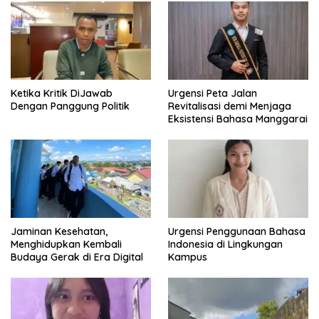
Pergub Larangan Beli BBM
Bersubsidi Bagi Penunggak
Pajak
Ketika Kritik DiJawab
Urgensi Peta Jalan
Dengan Panggung Politik
Revitalisasi demi Menjaga
Eksistensi Bahasa Manggarai
Jaminan Kesehatan,
Urgensi Penggunaan Bahasa
Menghidupkan Kembali
Indonesia di Lingkungan
Budaya Gerak di Era Digital
Kampus