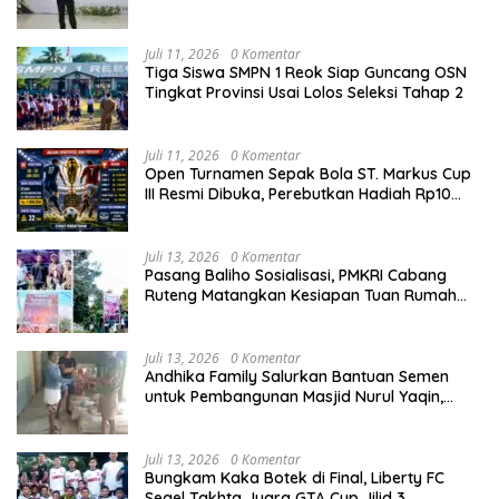
dari Astra
Juli 11, 2026
0 Komentar
Tiga Siswa SMPN 1 Reok Siap Guncang OSN
Tingkat Provinsi Usai Lolos Seleksi Tahap 2
Juli 11, 2026
0 Komentar
Open Turnamen Sepak Bola ST. Markus Cup
III Resmi Dibuka, Perebutkan Hadiah Rp10
Juta
Juli 13, 2026
0 Komentar
Pasang Baliho Sosialisasi, PMKRI Cabang
Ruteng Matangkan Kesiapan Tuan Rumah
Kongres dan MPA Nasional
Juli 13, 2026
0 Komentar
Andhika Family Salurkan Bantuan Semen
untuk Pembangunan Masjid Nurul Yaqin,
Wujud Nyata Kepedulian terhadap Rumah
Ibadah
Juli 13, 2026
0 Komentar
Bungkam Kaka Botek di Final, Liberty FC
Segel Takhta Juara GTA Cup Jilid 3