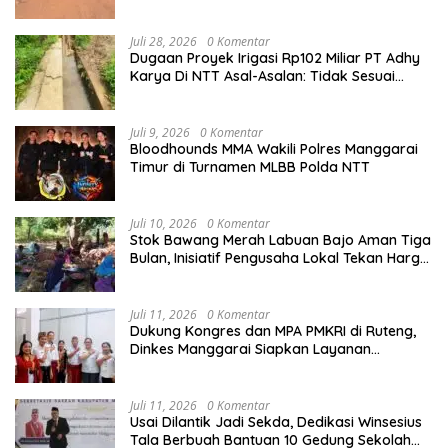
Terus Jadi Sorotan
Juli 28, 2026
0 Komentar
Dugaan Proyek Irigasi Rp102 Miliar PT Adhy
Karya Di NTT Asal-Asalan: Tidak Sesuai
Spek,Diduga Dibackup APH
Juli 9, 2026
0 Komentar
Bloodhounds MMA Wakili Polres Manggarai
Timur di Turnamen MLBB Polda NTT
Juli 10, 2026
0 Komentar
Stok Bawang Merah Labuan Bajo Aman Tiga
Bulan, Inisiatif Pengusaha Lokal Tekan Harga
dan Buka Lapangan Kerja
Juli 11, 2026
0 Komentar
Dukung Kongres dan MPA PMKRI di Ruteng,
Dinkes Manggarai Siapkan Layanan
Kesehatan Gratis
Juli 11, 2026
0 Komentar
Usai Dilantik Jadi Sekda, Dedikasi Winsesius
Tala Berbuah Bantuan 10 Gedung Sekolah