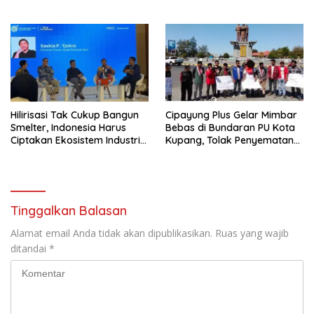
Cerdas dan Berkarakter
Jerami Jadi Pakan
Fermentasi
Hilirisasi Tak Cukup Bangun
Cipayung Plus Gelar Mimbar
Smelter, Indonesia Harus
Bebas di Bundaran PU Kota
Ciptakan Ekosistem Industri
Kupang, Tolak Penyematan
Berkelanjutan
Gelar “Raja Timor” kepada
Jokowi
Tinggalkan Balasan
Alamat email Anda tidak akan dipublikasikan.
Ruas yang wajib
ditandai
*