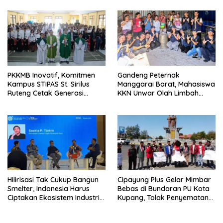
Timur
Organisasi
PKKMB Inovatif, Komitmen
Gandeng Peternak
Kampus STIPAS St. Sirilus
Manggarai Barat, Mahasiswa
Ruteng Cetak Generasi
KKN Unwar Olah Limbah
Cerdas dan Berkarakter
Jerami Jadi Pakan
Fermentasi
Hilirisasi Tak Cukup Bangun
Cipayung Plus Gelar Mimbar
Smelter, Indonesia Harus
Bebas di Bundaran PU Kota
Ciptakan Ekosistem Industri
Kupang, Tolak Penyematan
Berkelanjutan
Gelar “Raja Timor” kepada
Jokowi