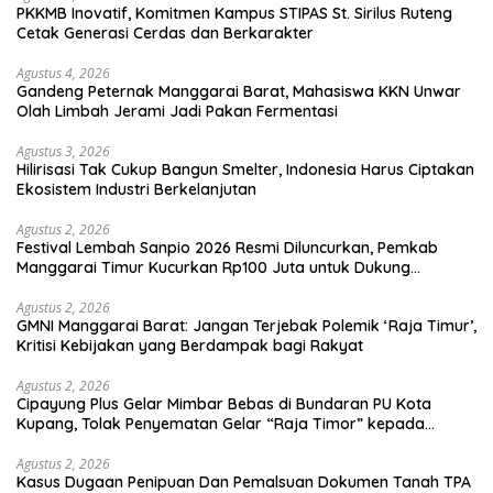
PKKMB Inovatif, Komitmen Kampus STIPAS St. Sirilus Ruteng
Cetak Generasi Cerdas dan Berkarakter
Agustus 4, 2026
Gandeng Peternak Manggarai Barat, Mahasiswa KKN Unwar
Olah Limbah Jerami Jadi Pakan Fermentasi
Agustus 3, 2026
Hilirisasi Tak Cukup Bangun Smelter, Indonesia Harus Ciptakan
Ekosistem Industri Berkelanjutan
Agustus 2, 2026
Festival Lembah Sanpio 2026 Resmi Diluncurkan, Pemkab
Manggarai Timur Kucurkan Rp100 Juta untuk Dukung
Generasi Berkarakter
Agustus 2, 2026
GMNI Manggarai Barat: Jangan Terjebak Polemik ‘Raja Timur’,
Kritisi Kebijakan yang Berdampak bagi Rakyat
Agustus 2, 2026
Cipayung Plus Gelar Mimbar Bebas di Bundaran PU Kota
Kupang, Tolak Penyematan Gelar “Raja Timor” kepada
Jokowi
Agustus 2, 2026
Kasus Dugaan Penipuan Dan Pemalsuan Dokumen Tanah TPA