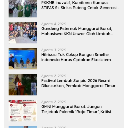
PKKMB Inovatif, Komitmen Kampus
STIPAS St. Sirilus Ruteng Cetak Generasi
Cerdas dan Berkarakter
Agustus 4, 2026
Gandeng Peternak Manggarai Barat,
Mahasiswa KKN Unwar Olah Limbah
Jerami Jadi Pakan Fermentasi
Agustus 3, 2026
Hilirisasi Tak Cukup Bangun Smelter,
Indonesia Harus Ciptakan Ekosistem
Industri Berkelanjutan
Agustus 2, 2026
Festival Lembah Sanpio 2026 Resmi
Diluncurkan, Pemkab Manggarai Timur
Kucurkan Rp100 Juta untuk Dukung
Generasi Berkarakter
Agustus 2, 2026
GMNI Manggarai Barat: Jangan
Terjebak Polemik ‘Raja Timur’, Kritisi
Kebijakan yang Berdampak bagi
Rakyat
Agustus 2, 2026