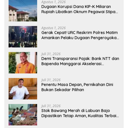
Agustus 1, 2026
Dugaan Korupsi Dana KIP-K Miliaran
Rupiah Libatkan Oknum Pegawai Stipas
Santu Sirilus Ruteng
Agustus 1, 2026
Gerak Cepat! URC Reskrim Polres Matim
Amankan Pelaku Dugaan Pengeroyokan
Di Jawang Golo Kantar
Juli 31, 2026
​Demi Transparansi Pajak: Bank NTT dan
Bapenda Manggarai Akselerasi
Pemasangan Tapping Box
Juli 31, 2026
Penentu Masa Depan, Pernikahan Dini
Bukan Sekadar Pilihan
Juli 31, 2026
Stok Bawang Merah di Labuan Bajo
Dipastikan Tetap Aman, Kualitas Terbaik
dan Harga Murah, Masyarakat Apresiasi
Peran Ninonk