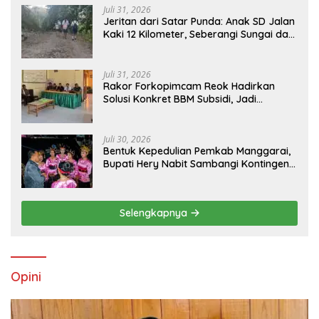
Juli 31, 2026
Jeritan dari Satar Punda: Anak SD Jalan
Kaki 12 Kilometer, Seberangi Sungai dan
Hutan Demi Sekolah, Warga Desak
Bupati Manggarai Timur Bertindak
Juli 31, 2026
Rakor Forkopimcam Reok Hadirkan
Solusi Konkret BBM Subsidi, Jadi
Harapan Baru Petani dan Nelayan
Juli 30, 2026
Bentuk Kepedulian Pemkab Manggarai,
Bupati Hery Nabit Sambangi Kontingen
Jamda X NTT dan Titip Pesan Jati Diri
Selengkapnya
Opini