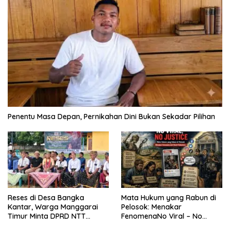
Penentu Masa Depan, Pernikahan Dini Bukan Sekadar Pilihan
Reses di Desa Bangka
Mata Hukum yang Rabun di
Kantar, Warga Manggarai
Pelosok: Menakar
Timur Minta DPRD NTT
FenomenaNo Viral – No
Perjuangkan Pencabutan
Justice dari Bumi Flobamora