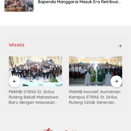
Bapenda Manggarai Masuk Era Retribusi
Digital
Wisata
PKKMB STIPAS St. Sirilus
PKKMB Inovatif, Komitmen
,
Ruteng Bekali Mahasiswa
Kampus STIPAS St. Sirilus
Baru dengan Wawasan
Ruteng Cetak Generasi
Akademik dan Jiwa
Cerdas dan Berkarakter
Organisasi