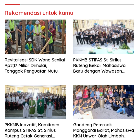
Rekomendasi untuk kamu
Revitalisasi SDK Wano Senilai
PKKMB STIPAS St. Sirilus
Rp2,17 Miliar Dimulai,
Ruteng Bekali Mahasiswa
Tonggak Penguatan Mutu
Baru dengan Wawasan
Pendidikan di Manggarai
Akademik dan Jiwa
Timur
Organisasi
PKKMB Inovatif, Komitmen
Gandeng Peternak
Kampus STIPAS St. Sirilus
Manggarai Barat, Mahasiswa
Ruteng Cetak Generasi
KKN Unwar Olah Limbah