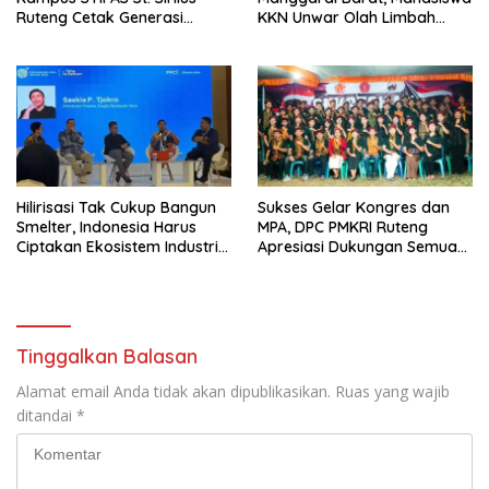
Ruteng Cetak Generasi
KKN Unwar Olah Limbah
Cerdas dan Berkarakter
Jerami Jadi Pakan
Fermentasi
Hilirisasi Tak Cukup Bangun
Sukses Gelar Kongres dan
Smelter, Indonesia Harus
MPA, DPC PMKRI Ruteng
Ciptakan Ekosistem Industri
Apresiasi Dukungan Semua
Berkelanjutan
Pihak
Tinggalkan Balasan
Alamat email Anda tidak akan dipublikasikan.
Ruas yang wajib
ditandai
*