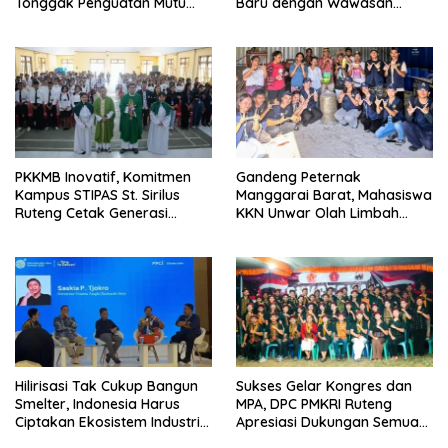
Tonggak Penguatan Mutu
Baru dengan Wawasan
Pendidikan di Manggarai
Akademik dan Jiwa
Timur
Organisasi
PKKMB Inovatif, Komitmen
Gandeng Peternak
Kampus STIPAS St. Sirilus
Manggarai Barat, Mahasiswa
Ruteng Cetak Generasi
KKN Unwar Olah Limbah
Cerdas dan Berkarakter
Jerami Jadi Pakan
Fermentasi
Hilirisasi Tak Cukup Bangun
Sukses Gelar Kongres dan
Smelter, Indonesia Harus
MPA, DPC PMKRI Ruteng
Ciptakan Ekosistem Industri
Apresiasi Dukungan Semua
Berkelanjutan
Pihak