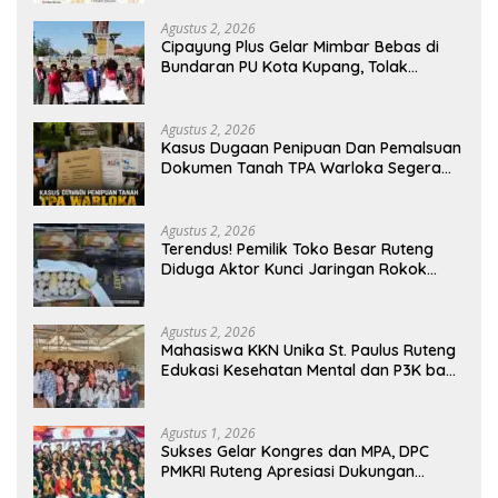
Rakyat
Agustus 2, 2026
Cipayung Plus Gelar Mimbar Bebas di
Bundaran PU Kota Kupang, Tolak
Penyematan Gelar “Raja Timor” kepada
Jokowi
Agustus 2, 2026
Kasus Dugaan Penipuan Dan Pemalsuan
Dokumen Tanah TPA Warloka Segera
Masuk Tahap Gelar Perkara,
Penyelidikan Polres Manggarai Barat
Memasuki Fase Krusial
Agustus 2, 2026
Terendus! Pemilik Toko Besar Ruteng
Diduga Aktor Kunci Jaringan Rokok
Ilegal King Garet Di Flores
Agustus 2, 2026
Mahasiswa KKN Unika St. Paulus Ruteng
Edukasi Kesehatan Mental dan P3K bagi
OMK St. Imaculata Galong, Kota Komba
Utara
Agustus 1, 2026
Sukses Gelar Kongres dan MPA, DPC
PMKRI Ruteng Apresiasi Dukungan
Semua Pihak