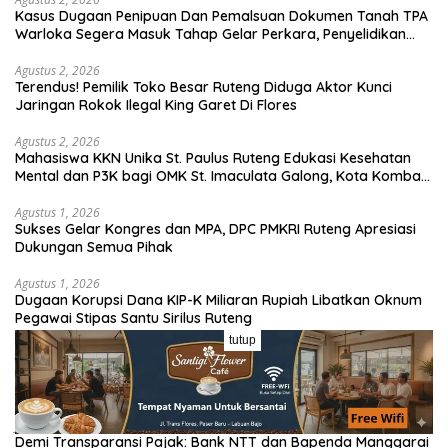
Kasus Dugaan Penipuan Dan Pemalsuan Dokumen Tanah TPA
Warloka Segera Masuk Tahap Gelar Perkara, Penyelidikan
Polres Manggarai Barat Memasuki Fase Krusial
Agustus 2, 2026
Terendus! Pemilik Toko Besar Ruteng Diduga Aktor Kunci
Jaringan Rokok Ilegal King Garet Di Flores
Agustus 2, 2026
Mahasiswa KKN Unika St. Paulus Ruteng Edukasi Kesehatan
Mental dan P3K bagi OMK St. Imaculata Galong, Kota Komba
Utara
Agustus 1, 2026
Sukses Gelar Kongres dan MPA, DPC PMKRI Ruteng Apresiasi
Dukungan Semua Pihak
Agustus 1, 2026
Dugaan Korupsi Dana KIP-K Miliaran Rupiah Libatkan Oknum
Pegawai Stipas Santu Sirilus Ruteng
tutup
Agustus 1, 2026
Gerak Cepat! URC Reskrim Polres Matim Amankan Pelaku
Dugaan Pengeroyokan Di Jawang Golo Kantar
Juli 31, 2026
​Demi Transparansi Pajak: Bank NTT dan Bapenda Manggarai