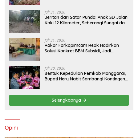
dan Harga Murah, Masyarakat Apresiasi
Peran Ninonk
Juli 31, 2026
Jeritan dari Satar Punda: Anak SD Jalan
Kaki 12 Kilometer, Seberangi Sungai dan
Hutan Demi Sekolah, Warga Desak
Bupati Manggarai Timur Bertindak
Juli 31, 2026
Rakor Forkopimcam Reok Hadirkan
Solusi Konkret BBM Subsidi, Jadi
Harapan Baru Petani dan Nelayan
Juli 30, 2026
Bentuk Kepedulian Pemkab Manggarai,
Bupati Hery Nabit Sambangi Kontingen
Jamda X NTT dan Titip Pesan Jati Diri
Selengkapnya
Opini