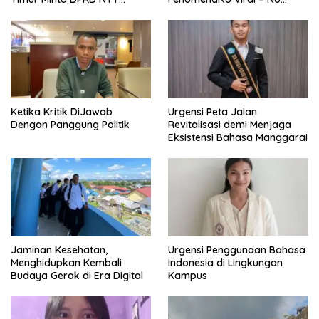
Perjuangkan Pencabutan
Justice dari Bumi Flobamora
Pergub Larangan Beli BBM
Bersubsidi Bagi Penunggak
Pajak
Ketika Kritik DiJawab
Urgensi Peta Jalan
Dengan Panggung Politik
Revitalisasi demi Menjaga
Eksistensi Bahasa Manggarai
Jaminan Kesehatan,
Urgensi Penggunaan Bahasa
Menghidupkan Kembali
Indonesia di Lingkungan
Budaya Gerak di Era Digital
Kampus