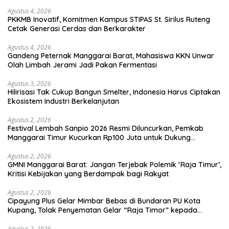
Agustus 4, 2026
PKKMB Inovatif, Komitmen Kampus STIPAS St. Sirilus Ruteng
Cetak Generasi Cerdas dan Berkarakter
Agustus 4, 2026
Gandeng Peternak Manggarai Barat, Mahasiswa KKN Unwar
Olah Limbah Jerami Jadi Pakan Fermentasi
Agustus 3, 2026
Hilirisasi Tak Cukup Bangun Smelter, Indonesia Harus Ciptakan
Ekosistem Industri Berkelanjutan
Agustus 2, 2026
Festival Lembah Sanpio 2026 Resmi Diluncurkan, Pemkab
Manggarai Timur Kucurkan Rp100 Juta untuk Dukung
Generasi Berkarakter
Agustus 2, 2026
GMNI Manggarai Barat: Jangan Terjebak Polemik ‘Raja Timur’,
Kritisi Kebijakan yang Berdampak bagi Rakyat
Agustus 2, 2026
Cipayung Plus Gelar Mimbar Bebas di Bundaran PU Kota
Kupang, Tolak Penyematan Gelar “Raja Timor” kepada
Jokowi
Agustus 2, 2026