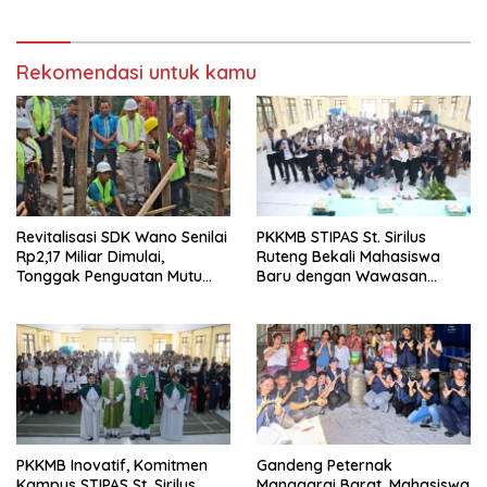
Rekomendasi untuk kamu
Revitalisasi SDK Wano Senilai
PKKMB STIPAS St. Sirilus
Rp2,17 Miliar Dimulai,
Ruteng Bekali Mahasiswa
Tonggak Penguatan Mutu
Baru dengan Wawasan
Pendidikan di Manggarai
Akademik dan Jiwa
Timur
Organisasi
PKKMB Inovatif, Komitmen
Gandeng Peternak
Kampus STIPAS St. Sirilus
Manggarai Barat, Mahasiswa