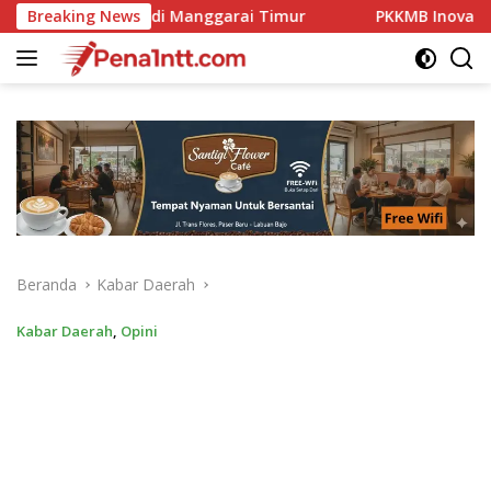
Langsung
rai Timur
Breaking News
PKKMB Inovatif, Komitmen Kampus STIPAS St.
ke
konten
Beranda
Kabar Daerah
Kabar Daerah
,
Opini