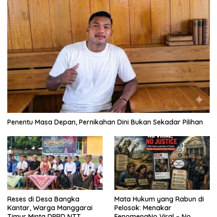
Penentu Masa Depan, Pernikahan Dini Bukan Sekadar Pilihan
Reses di Desa Bangka
Mata Hukum yang Rabun di
Kantar, Warga Manggarai
Pelosok: Menakar
Timur Minta DPRD NTT
FenomenaNo Viral – No