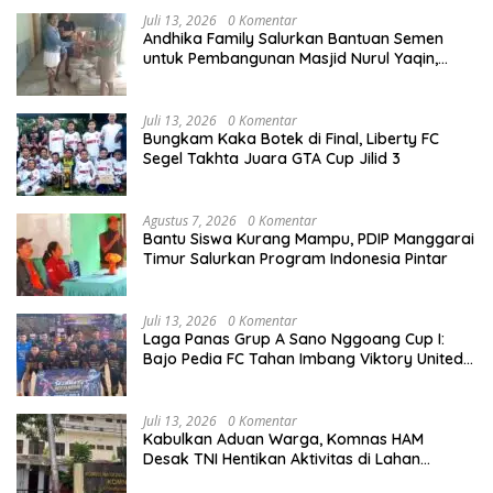
Juli 13, 2026
0 Komentar
Andhika Family Salurkan Bantuan Semen
untuk Pembangunan Masjid Nurul Yaqin,
Wujud Nyata Kepedulian terhadap Rumah
Ibadah
Juli 13, 2026
0 Komentar
Bungkam Kaka Botek di Final, Liberty FC
Segel Takhta Juara GTA Cup Jilid 3
Agustus 7, 2026
0 Komentar
Bantu Siswa Kurang Mampu, PDIP Manggarai
Timur Salurkan Program Indonesia Pintar
Juli 13, 2026
0 Komentar
Laga Panas Grup A Sano Nggoang Cup I:
Bajo Pedia FC Tahan Imbang Viktory United
1-1, Pelatih dan Manajemen Puji Sportivitas
Tim
Juli 13, 2026
0 Komentar
Kabulkan Aduan Warga, Komnas HAM
Desak TNI Hentikan Aktivitas di Lahan
Sengketa Tonggurambang