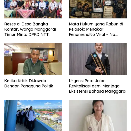
Reses di Desa Bangka
Mata Hukum yang Rabun di
Kantar, Warga Manggarai
Pelosok: Menakar
Timur Minta DPRD NTT
FenomenaNo Viral – No
Perjuangkan Pencabutan
Justice dari Bumi Flobamora
Pergub Larangan Beli BBM
Bersubsidi Bagi Penunggak
Pajak
Ketika Kritik DiJawab
Urgensi Peta Jalan
Dengan Panggung Politik
Revitalisasi demi Menjaga
Eksistensi Bahasa Manggarai