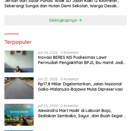
Jeritan dari Satar Punda: Anak SD Jalan Kaki 12 Kilometer,
Seberangi Sungai dan Hutan Demi Sekolah, Warga Desak
Bupati Manggarai Timur Bertindak
Selengkapnya
Terpopuler
Juli 24, 2026
0 Komentar
Inovasi BERES KIS Puskesmas Lawir
Permudah Pengaktifan BPJS, Ibu Hamil Jadi
Prioritas
Juli 25, 2026
0 Komentar
Rp17,8 Miliar Digelontorkan, Jalan Nasional
Gako-Malanuza-Bajawa Mulai Dipreservasi
Juli 25, 2026
0 Komentar
Alexandra Mart Hadir di Labuan Bajo,
Sediakan Sembako, Sayur, dan Buah Segar
dengan Harga Bersahabat