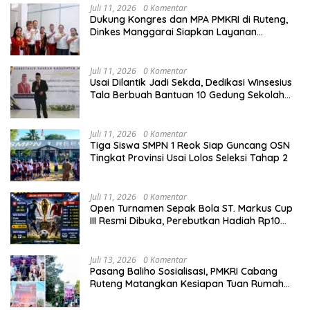
Juli 11, 2026
0 Komentar
Dukung Kongres dan MPA PMKRI di Ruteng,
Dinkes Manggarai Siapkan Layanan
Kesehatan Gratis
Juli 11, 2026
0 Komentar
Usai Dilantik Jadi Sekda, Dedikasi Winsesius
Tala Berbuah Bantuan 10 Gedung Sekolah
dari Astra
Juli 11, 2026
0 Komentar
Tiga Siswa SMPN 1 Reok Siap Guncang OSN
Tingkat Provinsi Usai Lolos Seleksi Tahap 2
Juli 11, 2026
0 Komentar
Open Turnamen Sepak Bola ST. Markus Cup
III Resmi Dibuka, Perebutkan Hadiah Rp10
Juta
Juli 13, 2026
0 Komentar
Pasang Baliho Sosialisasi, PMKRI Cabang
Ruteng Matangkan Kesiapan Tuan Rumah
Kongres dan MPA Nasional