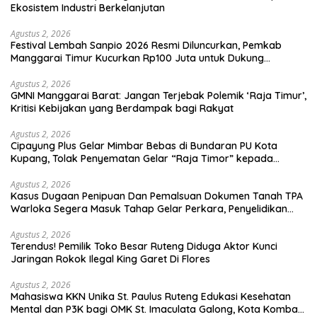
Ekosistem Industri Berkelanjutan
Agustus 2, 2026
Festival Lembah Sanpio 2026 Resmi Diluncurkan, Pemkab
Manggarai Timur Kucurkan Rp100 Juta untuk Dukung
Generasi Berkarakter
Agustus 2, 2026
GMNI Manggarai Barat: Jangan Terjebak Polemik ‘Raja Timur’,
Kritisi Kebijakan yang Berdampak bagi Rakyat
Agustus 2, 2026
Cipayung Plus Gelar Mimbar Bebas di Bundaran PU Kota
Kupang, Tolak Penyematan Gelar “Raja Timor” kepada
Jokowi
Agustus 2, 2026
Kasus Dugaan Penipuan Dan Pemalsuan Dokumen Tanah TPA
Warloka Segera Masuk Tahap Gelar Perkara, Penyelidikan
Polres Manggarai Barat Memasuki Fase Krusial
Agustus 2, 2026
Terendus! Pemilik Toko Besar Ruteng Diduga Aktor Kunci
Jaringan Rokok Ilegal King Garet Di Flores
Agustus 2, 2026
Mahasiswa KKN Unika St. Paulus Ruteng Edukasi Kesehatan
Mental dan P3K bagi OMK St. Imaculata Galong, Kota Komba