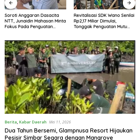
Soroti Anggaran Dasacita
Revitalisasi SDK Wano Senilai
NTT, Junaidin Mahasan Minta
Rp2,17 Miliar Dimulai,
Fokus Pada Penguatan
Tonggak Penguatan Mutu
Kompetensi Dasar Peserta
Pendidikan di Manggarai
Didik
Timur
Berita
,
Kabar Daerah
Mei 11, 2026
Dua Tahun Bersemi, Glampnusa Resort Hijaukan
Pesisir Simbar Segara dengan Mangrove