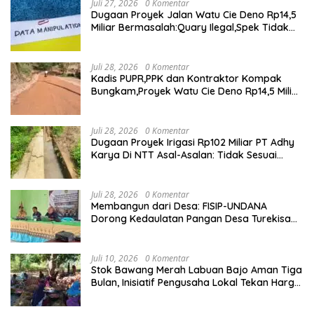
Juli 27, 2026
0 Komentar
Dugaan Proyek Jalan Watu Cie Deno Rp14,5
Miliar Bermasalah:Quary Ilegal,Spek Tidak
Sesuai,Lab Tidak Terakreditasi
Juli 28, 2026
0 Komentar
Kadis PUPR,PPK dan Kontraktor Kompak
Bungkam,Proyek Watu Cie Deno Rp14,5 Miliar
Terus Jadi Sorotan
Juli 28, 2026
0 Komentar
Dugaan Proyek Irigasi Rp102 Miliar PT Adhy
Karya Di NTT Asal-Asalan: Tidak Sesuai
Spek,Diduga Dibackup APH
Juli 28, 2026
0 Komentar
Membangun dari Desa: FISIP-UNDANA
Dorong Kedaulatan Pangan Desa Turekisa
melalui Rekayasa Model Berbasis Modal
Sosial
Juli 10, 2026
0 Komentar
Stok Bawang Merah Labuan Bajo Aman Tiga
Bulan, Inisiatif Pengusaha Lokal Tekan Harga
dan Buka Lapangan Kerja