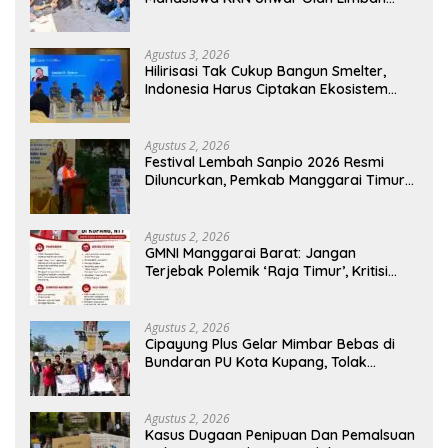
Jerami Jadi Pakan Fermentasi
Agustus 3, 2026
Hilirisasi Tak Cukup Bangun Smelter,
Indonesia Harus Ciptakan Ekosistem
Industri Berkelanjutan
Agustus 2, 2026
Festival Lembah Sanpio 2026 Resmi
Diluncurkan, Pemkab Manggarai Timur
Kucurkan Rp100 Juta untuk Dukung
Generasi Berkarakter
Agustus 2, 2026
GMNI Manggarai Barat: Jangan
Terjebak Polemik ‘Raja Timur’, Kritisi
Kebijakan yang Berdampak bagi
Rakyat
Agustus 2, 2026
Cipayung Plus Gelar Mimbar Bebas di
Bundaran PU Kota Kupang, Tolak
Penyematan Gelar “Raja Timor” kepada
Jokowi
Agustus 2, 2026
Kasus Dugaan Penipuan Dan Pemalsuan