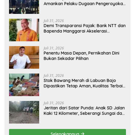
Amankan Pelaku Dugaan Pengeroyokan
Di Jawang Golo Kantar
Juli 31, 2026
​Demi Transparansi Pajak: Bank NTT dan
Bapenda Manggarai Akselerasi
Pemasangan Tapping Box
Juli 31, 2026
Penentu Masa Depan, Pernikahan Dini
Bukan Sekadar Pilihan
Juli 31, 2026
Stok Bawang Merah di Labuan Bajo
Dipastikan Tetap Aman, Kualitas Terbaik
dan Harga Murah, Masyarakat Apresiasi
Peran Ninonk
Juli 31, 2026
Jeritan dari Satar Punda: Anak SD Jalan
Kaki 12 Kilometer, Seberangi Sungai dan
Hutan Demi Sekolah, Warga Desak
Bupati Manggarai Timur Bertindak
Selengkapnya