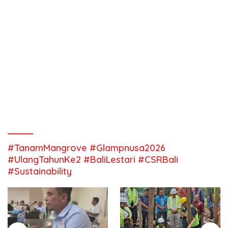
#TanamMangrove #Glampnusa2026
#UlangTahunKe2 #BaliLestari #CSRBali
#Sustainability