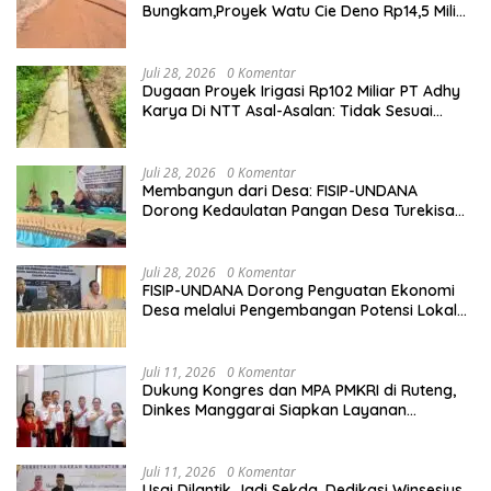
Bungkam,Proyek Watu Cie Deno Rp14,5 Miliar
Terus Jadi Sorotan
Juli 28, 2026
0 Komentar
Dugaan Proyek Irigasi Rp102 Miliar PT Adhy
Karya Di NTT Asal-Asalan: Tidak Sesuai
Spek,Diduga Dibackup APH
Juli 28, 2026
0 Komentar
Membangun dari Desa: FISIP-UNDANA
Dorong Kedaulatan Pangan Desa Turekisa
melalui Rekayasa Model Berbasis Modal
Sosial
Juli 28, 2026
0 Komentar
FISIP-UNDANA Dorong Penguatan Ekonomi
Desa melalui Pengembangan Potensi Lokal
dan Kelembagaan BUMDes di Kelurahan
Mangulewa
Juli 11, 2026
0 Komentar
Dukung Kongres dan MPA PMKRI di Ruteng,
Dinkes Manggarai Siapkan Layanan
Kesehatan Gratis
Juli 11, 2026
0 Komentar
Usai Dilantik Jadi Sekda, Dedikasi Winsesius