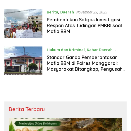
Berita
,
Daerah
November 29, 2025
Pembentukan Satgas Investigasi:
Respon Atas Tudingan PMKRI soal
Mafia BBM
Hukum dan Kriminal
,
Kabar Daerah
November 4, 2025
Standar Ganda Pemberantasan
Mafia BBM di Polres Manggarai:
Masyarakat Ditangkap, Pengusaha
Dibebaskan
Berita Terbaru