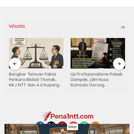
Wisata
Bongkar Temuan Fakta
Uji Profesionalisme Polsek
Perkara Bildad Thonak,
Dampek, LBH Nusa
KKJ NTT dan AJI Kupang
Komodo Dorong
Minta Pers Kedepankan
Penerapan Pasal Berlapis
Verifikasi
dalam Kasus YN : Dugaan
Perzinahan dan
Pengabaian Sanksi Adat
tutup