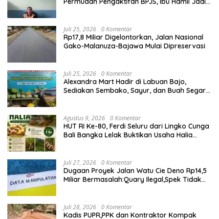
Permudah Pengaktifan BPJS, Ibu Hamil Jadi
Prioritas
Juli 25, 2026
0 Komentar
Rp17,8 Miliar Digelontorkan, Jalan Nasional
Gako-Malanuza-Bajawa Mulai Dipreservasi
Juli 25, 2026
0 Komentar
Alexandra Mart Hadir di Labuan Bajo,
Sediakan Sembako, Sayur, dan Buah Segar
dengan Harga Bersahabat
Agustus 9, 2026
0 Komentar
HUT RI Ke-80, Ferdi Seluru dari Lingko Cunga
Bali Bangka Lelak Buktikan Usaha Halia
Berdayakan Warga
Juli 27, 2026
0 Komentar
Dugaan Proyek Jalan Watu Cie Deno Rp14,5
Miliar Bermasalah:Quary Ilegal,Spek Tidak
Sesuai,Lab Tidak Terakreditasi
Juli 28, 2026
0 Komentar
Kadis PUPR,PPK dan Kontraktor Kompak