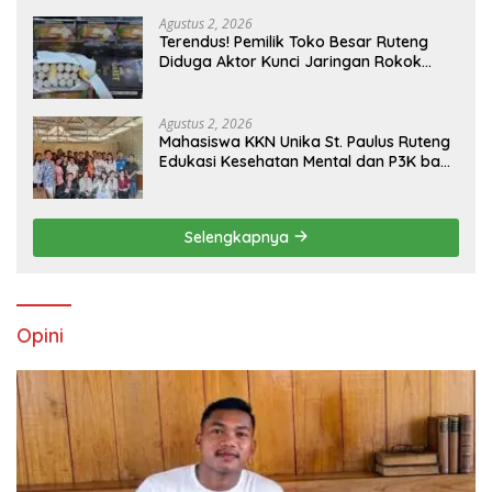
Penyelidikan Polres Manggarai Barat
Memasuki Fase Krusial
Agustus 2, 2026
Terendus! Pemilik Toko Besar Ruteng
Diduga Aktor Kunci Jaringan Rokok
Ilegal King Garet Di Flores
Agustus 2, 2026
Mahasiswa KKN Unika St. Paulus Ruteng
Edukasi Kesehatan Mental dan P3K bagi
OMK St. Imaculata Galong, Kota Komba
Utara
Selengkapnya
Opini