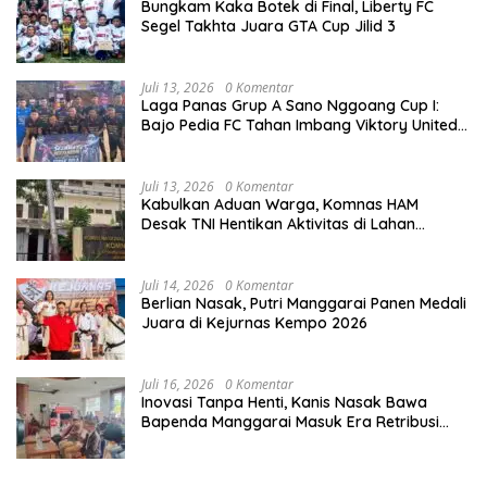
Bungkam Kaka Botek di Final, Liberty FC
Segel Takhta Juara GTA Cup Jilid 3
Juli 13, 2026
0 Komentar
Laga Panas Grup A Sano Nggoang Cup I:
Bajo Pedia FC Tahan Imbang Viktory United
1-1, Pelatih dan Manajemen Puji Sportivitas
Tim
Juli 13, 2026
0 Komentar
Kabulkan Aduan Warga, Komnas HAM
Desak TNI Hentikan Aktivitas di Lahan
Sengketa Tonggurambang
Juli 14, 2026
0 Komentar
Berlian Nasak, Putri Manggarai Panen Medali
Juara di Kejurnas Kempo 2026
Juli 16, 2026
0 Komentar
Inovasi Tanpa Henti, Kanis Nasak Bawa
Bapenda Manggarai Masuk Era Retribusi
Digital