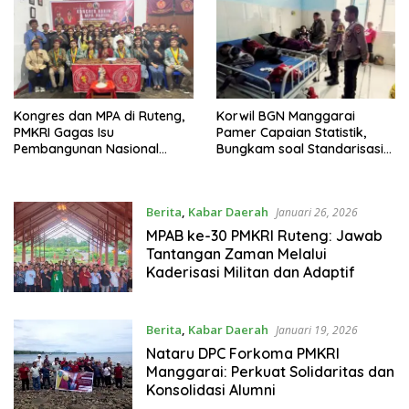
Kongres dan MPA di Ruteng,
Korwil BGN Manggarai
PMKRI Gagas Isu
Pamer Capaian Statistik,
Pembangunan Nasional
Bungkam soal Standarisasi
hingga Ekologi Integral
Pangan dan Insiden
Keracunan
Berita
,
Kabar Daerah
Januari 26, 2026
MPAB ke-30 PMKRI Ruteng: Jawab
Tantangan Zaman Melalui
Kaderisasi Militan dan Adaptif
Berita
,
Kabar Daerah
Januari 19, 2026
Nataru DPC Forkoma PMKRI
Manggarai: Perkuat Solidaritas dan
Konsolidasi Alumni