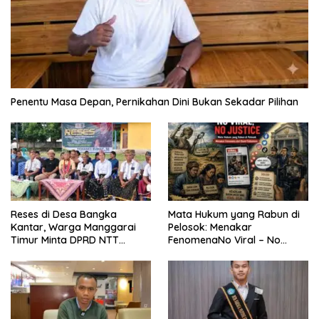
Penentu Masa Depan, Pernikahan Dini Bukan Sekadar Pilihan
Reses di Desa Bangka
Mata Hukum yang Rabun di
Kantar, Warga Manggarai
Pelosok: Menakar
Timur Minta DPRD NTT
FenomenaNo Viral – No
Perjuangkan Pencabutan
Justice dari Bumi Flobamora
Pergub Larangan Beli BBM
Bersubsidi Bagi Penunggak
Pajak