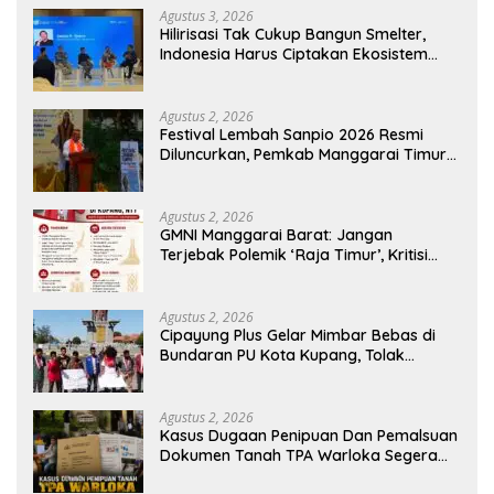
Agustus 3, 2026
Hilirisasi Tak Cukup Bangun Smelter,
Indonesia Harus Ciptakan Ekosistem
Industri Berkelanjutan
Agustus 2, 2026
Festival Lembah Sanpio 2026 Resmi
Diluncurkan, Pemkab Manggarai Timur
Kucurkan Rp100 Juta untuk Dukung
Generasi Berkarakter
Agustus 2, 2026
GMNI Manggarai Barat: Jangan
Terjebak Polemik ‘Raja Timur’, Kritisi
Kebijakan yang Berdampak bagi
Rakyat
Agustus 2, 2026
Cipayung Plus Gelar Mimbar Bebas di
Bundaran PU Kota Kupang, Tolak
Penyematan Gelar “Raja Timor” kepada
Jokowi
Agustus 2, 2026
Kasus Dugaan Penipuan Dan Pemalsuan
Dokumen Tanah TPA Warloka Segera
Masuk Tahap Gelar Perkara,