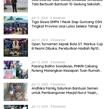
Tala Berbuah Bantuan 10 Gedung Sekolah
dari Astra
Juli 11, 2026
0 Komentar
Tiga Siswa SMPN 1 Reok Siap Guncang OSN
Tingkat Provinsi Usai Lolos Seleksi Tahap 2
Juli 11, 2026
0 Komentar
Open Turnamen Sepak Bola ST. Markus Cup
III Resmi Dibuka, Perebutkan Hadiah Rp10
Juta
Juli 13, 2026
0 Komentar
Pasang Baliho Sosialisasi, PMKRI Cabang
Ruteng Matangkan Kesiapan Tuan Rumah
Kongres dan MPA Nasional
Juli 13, 2026
0 Komentar
Andhika Family Salurkan Bantuan Semen
untuk Pembangunan Masjid Nurul Yaqin,
Wujud Nyata Kepedulian terhadap Rumah
Ibadah
Juli 13, 2026
0 Komentar