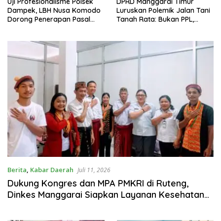
Uji Profesionalisme Polsek
DPRD Manggarai Timur
Dampek, LBH Nusa Komodo
Luruskan Polemik Jalan Tani
Dorong Penerapan Pasal
Tanah Rata: Bukan PPL,
Berlapis dalam Kasus YN :
Pemilik Lahan yang Tak Beri
Dugaan Perzinahan dan
Izin
Pengabaian Sanksi Adat
Berita
,
Kabar Daerah
Juli 11, 2026
Dukung Kongres dan MPA PMKRI di Ruteng,
Dinkes Manggarai Siapkan Layanan Kesehatan
Gratis