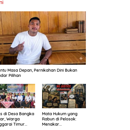
ni
ntu Masa Depan, Pernikahan Dini Bukan
dar Pilihan
s di Desa Bangka
Mata Hukum yang
ar, Warga
Rabun di Pelosok:
ggarai Timur
Menakar
ta DPRD NTT
FenomenaNo Viral –