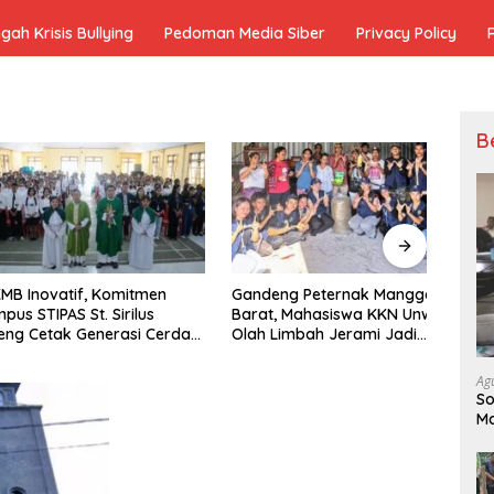
h Krisis Bullying
Pedoman Media Siber
Privacy Policy
B
ovatif, Komitmen
Gandeng Peternak Manggarai
Hilir
IPAS St. Sirilus
Barat, Mahasiswa KKN Unwar
Smelt
etak Generasi Cerdas
Olah Limbah Jerami Jadi
Cipta
arakter
Pakan Fermentasi
Berke
Ag
So
Ma
Ko