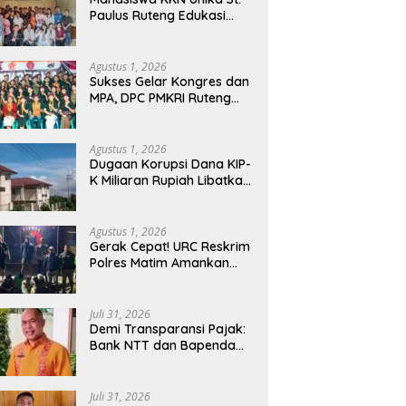
Paulus Ruteng Edukasi
Kesehatan Mental dan P3K
bagi OMK St. Imaculata
Galong, Kota Komba
Agustus 1, 2026
Utara
Sukses Gelar Kongres dan
MPA, DPC PMKRI Ruteng
Apresiasi Dukungan
Semua Pihak
Agustus 1, 2026
Dugaan Korupsi Dana KIP-
K Miliaran Rupiah Libatkan
Oknum Pegawai Stipas
Santu Sirilus Ruteng
Agustus 1, 2026
Gerak Cepat! URC Reskrim
Polres Matim Amankan
Pelaku Dugaan
Pengeroyokan Di Jawang
Golo Kantar
Juli 31, 2026
​Demi Transparansi Pajak:
Bank NTT dan Bapenda
Manggarai Akselerasi
Pemasangan Tapping Box
Juli 31, 2026