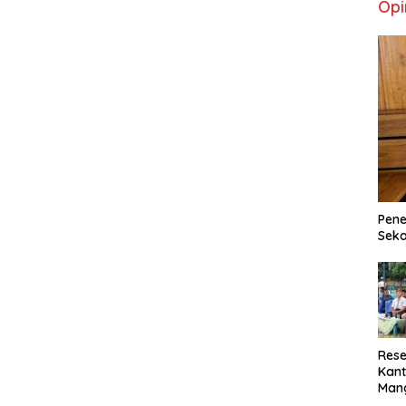
Opi
Pene
Seka
Rese
Kant
Man
Min