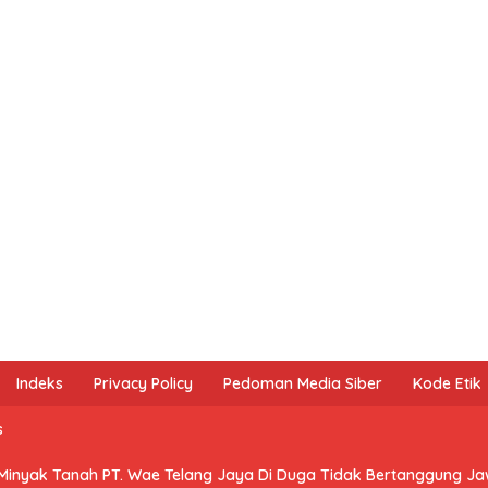
Indeks
Privacy Policy
Pedoman Media Siber
Kode Etik
s
 Minyak Tanah PT. Wae Telang Jaya Di Duga Tidak Bertanggung J