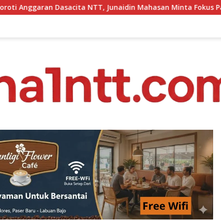
 NTT, Junaidin Mahasan Minta Fokus Pada Penguatan Kompeten