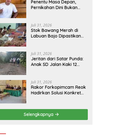
Penentu Masa Depan,
Pernikahan Dini Bukan
Sekadar Pilihan
Juli 31, 2026
Stok Bawang Merah di
Labuan Bajo Dipastikan
Tetap Aman, Kualitas
Terbaik dan Harga Murah,
Masyarakat Apresiasi
Juli 31, 2026
Peran Ninonk
Jeritan dari Satar Punda:
Anak SD Jalan Kaki 12
Kilometer, Seberangi
Sungai dan Hutan Demi
Sekolah, Warga Desak
Juli 31, 2026
Bupati Manggarai Timur
Rakor Forkopimcam Reok
Bertindak
Hadirkan Solusi Konkret
BBM Subsidi, Jadi Harapan
Baru Petani dan Nelayan
Selengkapnya