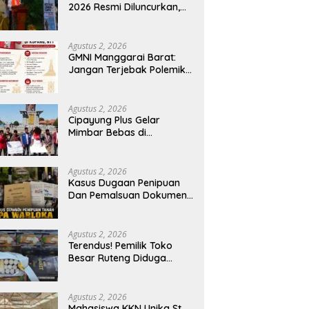
2026 Resmi Diluncurkan,
Pemkab Manggarai Timur
Kucurkan Rp100 Juta
untuk Dukung Generasi
Agustus 2, 2026
Berkarakter
GMNI Manggarai Barat:
Jangan Terjebak Polemik
‘Raja Timur’, Kritisi
Kebijakan yang
Berdampak bagi Rakyat
Agustus 2, 2026
Cipayung Plus Gelar
Mimbar Bebas di
Bundaran PU Kota
Kupang, Tolak
Penyematan Gelar “Raja
Agustus 2, 2026
Timor” kepada Jokowi
Kasus Dugaan Penipuan
Dan Pemalsuan Dokumen
Tanah TPA Warloka
Segera Masuk Tahap
Gelar Perkara,
Agustus 2, 2026
Penyelidikan Polres
Terendus! Pemilik Toko
Manggarai Barat
Besar Ruteng Diduga
Memasuki Fase Krusial
Aktor Kunci Jaringan
Rokok Ilegal King Garet Di
Flores
Agustus 2, 2026
Mahasiswa KKN Unika St.