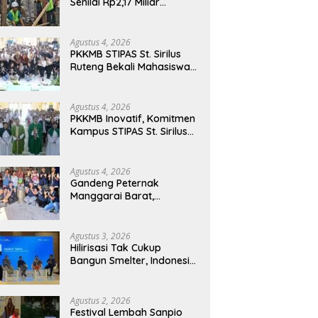
Senilai Rp2,17 Miliar
Dimulai, Tonggak
Penguatan Mutu
Pendidikan di Manggarai
Agustus 4, 2026
Timur
PKKMB STIPAS St. Sirilus
Ruteng Bekali Mahasiswa
Baru dengan Wawasan
Akademik dan Jiwa
Organisasi
Agustus 4, 2026
PKKMB Inovatif, Komitmen
Kampus STIPAS St. Sirilus
Ruteng Cetak Generasi
Cerdas dan Berkarakter
Agustus 4, 2026
Gandeng Peternak
Manggarai Barat,
Mahasiswa KKN Unwar
Olah Limbah Jerami Jadi
Pakan Fermentasi
Agustus 3, 2026
Hilirisasi Tak Cukup
Bangun Smelter, Indonesia
Harus Ciptakan Ekosistem
Industri Berkelanjutan
Agustus 2, 2026
Festival Lembah Sanpio