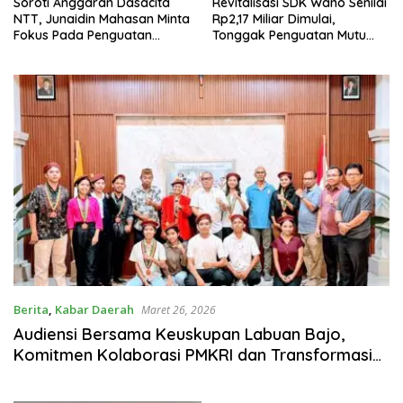
Soroti Anggaran Dasacita
Revitalisasi SDK Wano Senilai
NTT, Junaidin Mahasan Minta
Rp2,17 Miliar Dimulai,
Fokus Pada Penguatan
Tonggak Penguatan Mutu
Kompetensi Dasar Peserta
Pendidikan di Manggarai
Didik
Timur
Berita
,
Kabar Daerah
Maret 26, 2026
Audiensi Bersama Keuskupan Labuan Bajo,
Komitmen Kolaborasi PMKRI dan Transformasi
Gerakan Sosial