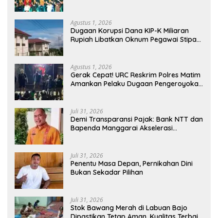
Semua Pihak
Agustus 1, 2026
Dugaan Korupsi Dana KIP-K Miliaran
Rupiah Libatkan Oknum Pegawai Stipas
Santu Sirilus Ruteng
Agustus 1, 2026
Gerak Cepat! URC Reskrim Polres Matim
Amankan Pelaku Dugaan Pengeroyokan
Di Jawang Golo Kantar
Juli 31, 2026
​Demi Transparansi Pajak: Bank NTT dan
Bapenda Manggarai Akselerasi
Pemasangan Tapping Box
Juli 31, 2026
Penentu Masa Depan, Pernikahan Dini
Bukan Sekadar Pilihan
Juli 31, 2026
Stok Bawang Merah di Labuan Bajo
Dipastikan Tetap Aman, Kualitas Terbaik