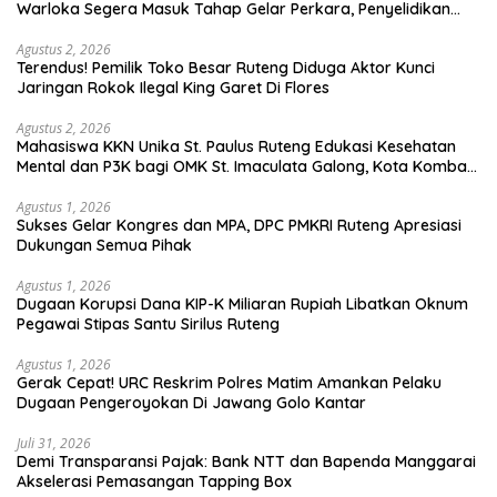
Warloka Segera Masuk Tahap Gelar Perkara, Penyelidikan
Polres Manggarai Barat Memasuki Fase Krusial
Agustus 2, 2026
Terendus! Pemilik Toko Besar Ruteng Diduga Aktor Kunci
Jaringan Rokok Ilegal King Garet Di Flores
Agustus 2, 2026
Mahasiswa KKN Unika St. Paulus Ruteng Edukasi Kesehatan
Mental dan P3K bagi OMK St. Imaculata Galong, Kota Komba
Utara
Agustus 1, 2026
Sukses Gelar Kongres dan MPA, DPC PMKRI Ruteng Apresiasi
Dukungan Semua Pihak
Agustus 1, 2026
Dugaan Korupsi Dana KIP-K Miliaran Rupiah Libatkan Oknum
Pegawai Stipas Santu Sirilus Ruteng
Agustus 1, 2026
Gerak Cepat! URC Reskrim Polres Matim Amankan Pelaku
Dugaan Pengeroyokan Di Jawang Golo Kantar
Juli 31, 2026
​Demi Transparansi Pajak: Bank NTT dan Bapenda Manggarai
Akselerasi Pemasangan Tapping Box