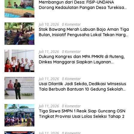
Membangun dari Desa: FISIP-UNDANA
Dorong Kedaulatan Pangan Desa Turekisa
melalui Rekayasa Model Berbasis Modal
Sosial
Juli 10, 2026
0 Komentar
Stok Bawang Merah Labuan Bajo Aman Tiga
Bulan, Inisiatif Pengusaha Lokal Tekan Harga
dan Buka Lapangan Kerja
Juli 11, 2026
0 Komentar
Dukung Kongres dan MPA PMKRI di Ruteng,
Dinkes Manggarai Siapkan Layanan
Kesehatan Gratis
Juli 11, 2026
0 Komentar
Usai Dilantik Jadi Sekda, Dedikasi Winsesius
Tala Berbuah Bantuan 10 Gedung Sekolah
dari Astra
Juli 11, 2026
0 Komentar
Tiga Siswa SMPN 1 Reok Siap Guncang OSN
Tingkat Provinsi Usai Lolos Seleksi Tahap 2
Juli 11, 2026
0 Komentar