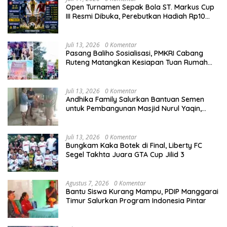
Open Turnamen Sepak Bola ST. Markus Cup
III Resmi Dibuka, Perebutkan Hadiah Rp10
Juta
Juli 13, 2026
0 Komentar
Pasang Baliho Sosialisasi, PMKRI Cabang
Ruteng Matangkan Kesiapan Tuan Rumah
Kongres dan MPA Nasional
Juli 13, 2026
0 Komentar
Andhika Family Salurkan Bantuan Semen
untuk Pembangunan Masjid Nurul Yaqin,
Wujud Nyata Kepedulian terhadap Rumah
Ibadah
Juli 13, 2026
0 Komentar
Bungkam Kaka Botek di Final, Liberty FC
Segel Takhta Juara GTA Cup Jilid 3
Agustus 7, 2026
0 Komentar
Bantu Siswa Kurang Mampu, PDIP Manggarai
Timur Salurkan Program Indonesia Pintar