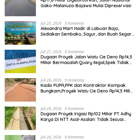
Gako-Malanuza-Bajawa Mulai Dipreservasi
Juli 25, 2026
0 Komentar
Alexandra Mart Hadir di Labuan Bajo,
Sediakan Sembako, Sayur, dan Buah Segar
dengan Harga Bersahabat
Juli 27, 2026
0 Komentar
Dugaan Proyek Jalan Watu Cie Deno Rp14,5
Miliar Bermasalah:Quary Ilegal,Spek Tidak
Sesuai,Lab Tidak Terakreditasi
Juli 28, 2026
0 Komentar
Kadis PUPR,PPK dan Kontraktor Kompak
Bungkam,Proyek Watu Cie Deno Rp14,5 Miliar
Terus Jadi Sorotan
Juli 28, 2026
0 Komentar
Dugaan Proyek Irigasi Rp102 Miliar PT Adhy
Karya Di NTT Asal-Asalan: Tidak Sesuai
Spek,Diduga Dibackup APH
Juli 28, 2026
0 Komentar