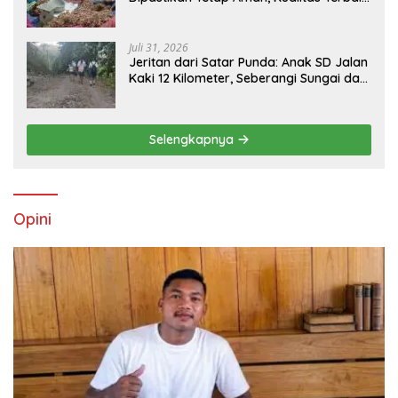
dan Harga Murah, Masyarakat Apresiasi
Peran Ninonk
Juli 31, 2026
Jeritan dari Satar Punda: Anak SD Jalan
Kaki 12 Kilometer, Seberangi Sungai dan
Hutan Demi Sekolah, Warga Desak
Bupati Manggarai Timur Bertindak
Selengkapnya
Opini