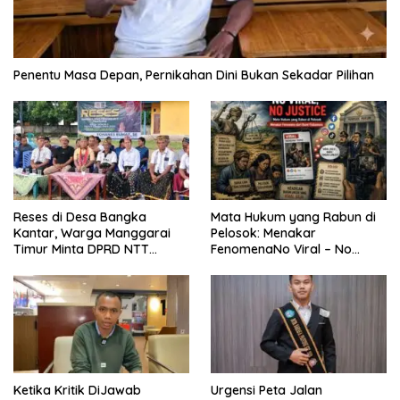
Penentu Masa Depan, Pernikahan Dini Bukan Sekadar Pilihan
Reses di Desa Bangka
Mata Hukum yang Rabun di
Kantar, Warga Manggarai
Pelosok: Menakar
Timur Minta DPRD NTT
FenomenaNo Viral – No
Perjuangkan Pencabutan
Justice dari Bumi Flobamora
Pergub Larangan Beli BBM
Bersubsidi Bagi Penunggak
Pajak
Ketika Kritik DiJawab
Urgensi Peta Jalan