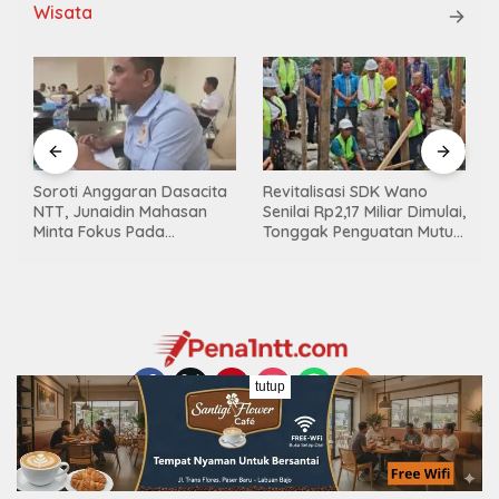
Wisata
Soroti Anggaran Dasacita
Revitalisasi SDK Wano
NTT, Junaidin Mahasan
Senilai Rp2,17 Miliar Dimulai,
Minta Fokus Pada
Tonggak Penguatan Mutu
Penguatan Kompetensi
Pendidikan di Manggarai
Dasar Peserta Didik
Timur
tutup
Copyright © 2025 Pena1ntt.com - Created By FEC Hoster