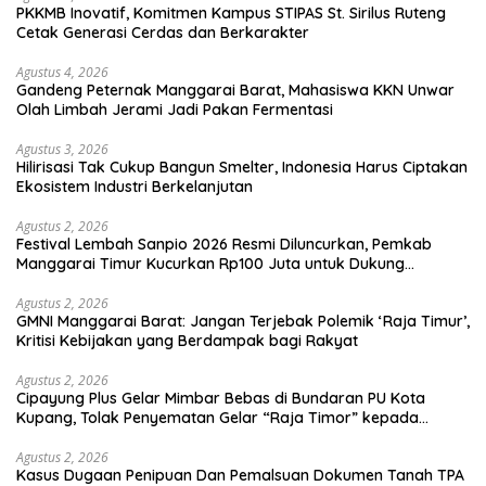
PKKMB Inovatif, Komitmen Kampus STIPAS St. Sirilus Ruteng
Cetak Generasi Cerdas dan Berkarakter
Agustus 4, 2026
Gandeng Peternak Manggarai Barat, Mahasiswa KKN Unwar
Olah Limbah Jerami Jadi Pakan Fermentasi
Agustus 3, 2026
Hilirisasi Tak Cukup Bangun Smelter, Indonesia Harus Ciptakan
Ekosistem Industri Berkelanjutan
Agustus 2, 2026
Festival Lembah Sanpio 2026 Resmi Diluncurkan, Pemkab
Manggarai Timur Kucurkan Rp100 Juta untuk Dukung
Generasi Berkarakter
Agustus 2, 2026
GMNI Manggarai Barat: Jangan Terjebak Polemik ‘Raja Timur’,
Kritisi Kebijakan yang Berdampak bagi Rakyat
Agustus 2, 2026
Cipayung Plus Gelar Mimbar Bebas di Bundaran PU Kota
Kupang, Tolak Penyematan Gelar “Raja Timor” kepada
Jokowi
Agustus 2, 2026
Kasus Dugaan Penipuan Dan Pemalsuan Dokumen Tanah TPA