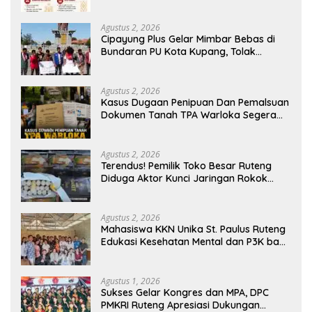
Kebijakan yang Berdampak bagi
Rakyat
Agustus 2, 2026
Cipayung Plus Gelar Mimbar Bebas di
Bundaran PU Kota Kupang, Tolak
Penyematan Gelar “Raja Timor” kepada
Jokowi
Agustus 2, 2026
Kasus Dugaan Penipuan Dan Pemalsuan
Dokumen Tanah TPA Warloka Segera
Masuk Tahap Gelar Perkara,
Penyelidikan Polres Manggarai Barat
Memasuki Fase Krusial
Agustus 2, 2026
Terendus! Pemilik Toko Besar Ruteng
Diduga Aktor Kunci Jaringan Rokok
Ilegal King Garet Di Flores
Agustus 2, 2026
Mahasiswa KKN Unika St. Paulus Ruteng
Edukasi Kesehatan Mental dan P3K bagi
OMK St. Imaculata Galong, Kota Komba
Utara
Agustus 1, 2026
Sukses Gelar Kongres dan MPA, DPC
PMKRI Ruteng Apresiasi Dukungan