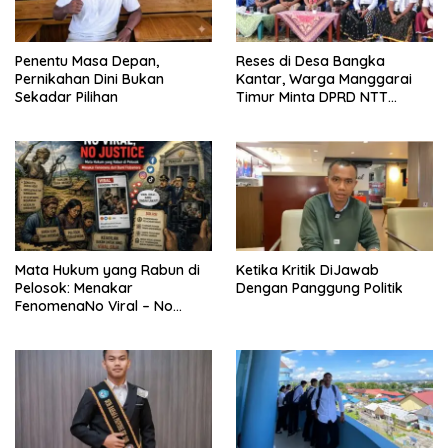
Penentu Masa Depan,
Reses di Desa Bangka
Pernikahan Dini Bukan
Kantar, Warga Manggarai
Sekadar Pilihan
Timur Minta DPRD NTT
Perjuangkan Pencabutan
Pergub Larangan Beli BBM
Bersubsidi Bagi Penunggak
Pajak
Mata Hukum yang Rabun di
Ketika Kritik DiJawab
Pelosok: Menakar
Dengan Panggung Politik
FenomenaNo Viral – No
Justice dari Bumi Flobamora