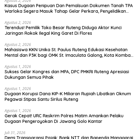
Agustus 2, 2026
Kasus Dugaan Penipuan Dan Pemalsuan Dokumen Tanah TPA
Warloka Segera Masuk Tahap Gelar Perkara, Penyelidikan
Polres Manggarai Barat Memasuki Fase Krusial
Agustus 2, 2026
Terendus! Pemilik Toko Besar Ruteng Diduga Aktor Kunci
Jaringan Rokok Ilegal King Garet Di Flores
Agustus 2, 2026
Mahasiswa KKN Unika St. Paulus Ruteng Edukasi Kesehatan
Mental dan P3K bagi OMK St. Imaculata Galong, Kota Komba
Utara
Agustus 1, 2026
Sukses Gelar Kongres dan MPA, DPC PMKRI Ruteng Apresiasi
Dukungan Semua Pihak
Agustus 1, 2026
Dugaan Korupsi Dana KIP-K Miliaran Rupiah Libatkan Oknum
Pegawai Stipas Santu Sirilus Ruteng
Agustus 1, 2026
Gerak Cepat! URC Reskrim Polres Matim Amankan Pelaku
Dugaan Pengeroyokan Di Jawang Golo Kantar
Juli 31, 2026
​Demi Transparansi Pajak: Bank NTT dan Bapenda Manggarai