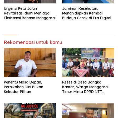
Urgensi Peta Jalan
Jaminan Kesehatan,
Revitalisasi demi Menjaga
Menghidupkan Kembali
Eksistensi Bahasa Manggarai
Budaya Gerak di Era Digital
Rekomendasi untuk kamu
Penentu Masa Depan,
Reses di Desa Bangka
Pernikahan Dini Bukan
Kantar, Warga Manggarai
Sekadar Pilihan
Timur Minta DPRD NTT
Perjuangkan Pencabutan
Pergub Larangan Beli BBM
Bersubsidi Bagi Penunggak
Pajak