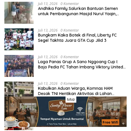
Juli 13, 2026
0 Komentar
Andhika Family Salurkan Bantuan Semen
untuk Pembangunan Masjid Nurul Yaqin,
Wujud Nyata Kepedulian terhadap Rumah
Ibadah
Juli 13, 2026
0 Komentar
Bungkam Kaka Botek di Final, Liberty FC
Segel Takhta Juara GTA Cup Jilid 3
Juli 13, 2026
0 Komentar
Laga Panas Grup A Sano Nggoang Cup I:
Bajo Pedia FC Tahan Imbang Viktory United
1-1, Pelatih dan Manajemen Puji Sportivitas
Tim
Juli 13, 2026
0 Komentar
Kabulkan Aduan Warga, Komnas HAM
Desak TNI Hentikan Aktivitas di Lahan
Sengketa Tonggurambang
tutup
Juli 14, 2026
0 Komentar
Berlian Nasak, Putri Manggarai Panen Medali
Juara di Kejurnas Kempo 2026