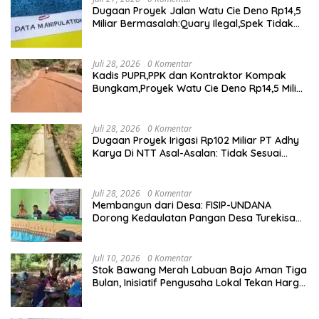
Dugaan Proyek Jalan Watu Cie Deno Rp14,5
Miliar Bermasalah:Quary Ilegal,Spek Tidak
Sesuai,Lab Tidak Terakreditasi
Juli 28, 2026
0 Komentar
Kadis PUPR,PPK dan Kontraktor Kompak
Bungkam,Proyek Watu Cie Deno Rp14,5 Miliar
Terus Jadi Sorotan
Juli 28, 2026
0 Komentar
Dugaan Proyek Irigasi Rp102 Miliar PT Adhy
Karya Di NTT Asal-Asalan: Tidak Sesuai
Spek,Diduga Dibackup APH
Juli 28, 2026
0 Komentar
Membangun dari Desa: FISIP-UNDANA
Dorong Kedaulatan Pangan Desa Turekisa
melalui Rekayasa Model Berbasis Modal
Sosial
Juli 10, 2026
0 Komentar
Stok Bawang Merah Labuan Bajo Aman Tiga
Bulan, Inisiatif Pengusaha Lokal Tekan Harga
dan Buka Lapangan Kerja