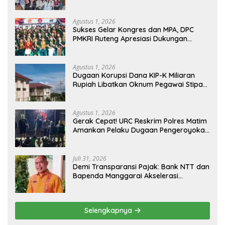
OMK St. Imaculata Galong, Kota Komba
Utara
Agustus 1, 2026
Sukses Gelar Kongres dan MPA, DPC
PMKRI Ruteng Apresiasi Dukungan
Semua Pihak
Agustus 1, 2026
Dugaan Korupsi Dana KIP-K Miliaran
Rupiah Libatkan Oknum Pegawai Stipas
Santu Sirilus Ruteng
Agustus 1, 2026
Gerak Cepat! URC Reskrim Polres Matim
Amankan Pelaku Dugaan Pengeroyokan
Di Jawang Golo Kantar
Juli 31, 2026
​Demi Transparansi Pajak: Bank NTT dan
Bapenda Manggarai Akselerasi
Pemasangan Tapping Box
Selengkapnya