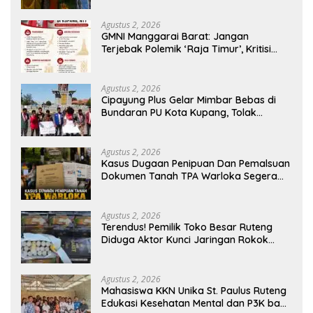
Generasi Berkarakter
Agustus 2, 2026
GMNI Manggarai Barat: Jangan
Terjebak Polemik ‘Raja Timur’, Kritisi
Kebijakan yang Berdampak bagi
Rakyat
Agustus 2, 2026
Cipayung Plus Gelar Mimbar Bebas di
Bundaran PU Kota Kupang, Tolak
Penyematan Gelar “Raja Timor” kepada
Jokowi
Agustus 2, 2026
Kasus Dugaan Penipuan Dan Pemalsuan
Dokumen Tanah TPA Warloka Segera
Masuk Tahap Gelar Perkara,
Penyelidikan Polres Manggarai Barat
Memasuki Fase Krusial
Agustus 2, 2026
Terendus! Pemilik Toko Besar Ruteng
Diduga Aktor Kunci Jaringan Rokok
Ilegal King Garet Di Flores
Agustus 2, 2026
Mahasiswa KKN Unika St. Paulus Ruteng
Edukasi Kesehatan Mental dan P3K bagi