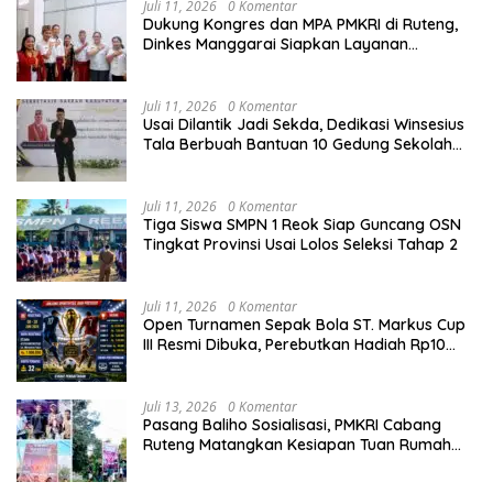
Juli 11, 2026
0 Komentar
Dukung Kongres dan MPA PMKRI di Ruteng,
Dinkes Manggarai Siapkan Layanan
Kesehatan Gratis
Juli 11, 2026
0 Komentar
Usai Dilantik Jadi Sekda, Dedikasi Winsesius
Tala Berbuah Bantuan 10 Gedung Sekolah
dari Astra
Juli 11, 2026
0 Komentar
Tiga Siswa SMPN 1 Reok Siap Guncang OSN
Tingkat Provinsi Usai Lolos Seleksi Tahap 2
Juli 11, 2026
0 Komentar
Open Turnamen Sepak Bola ST. Markus Cup
III Resmi Dibuka, Perebutkan Hadiah Rp10
Juta
Juli 13, 2026
0 Komentar
Pasang Baliho Sosialisasi, PMKRI Cabang
Ruteng Matangkan Kesiapan Tuan Rumah
Kongres dan MPA Nasional