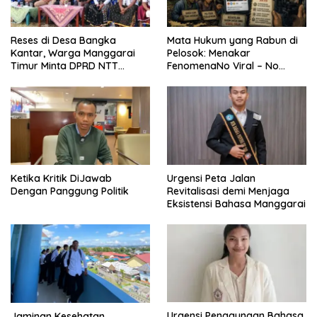
Reses di Desa Bangka
Mata Hukum yang Rabun di
Kantar, Warga Manggarai
Pelosok: Menakar
Timur Minta DPRD NTT
FenomenaNo Viral – No
Perjuangkan Pencabutan
Justice dari Bumi Flobamora
Pergub Larangan Beli BBM
Bersubsidi Bagi Penunggak
Pajak
Ketika Kritik DiJawab
Urgensi Peta Jalan
Dengan Panggung Politik
Revitalisasi demi Menjaga
Eksistensi Bahasa Manggarai
Urgensi Penggunaan Bahasa
Jaminan Kesehatan,