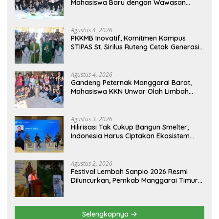
Mahasiswa Baru dengan Wawasan
Akademik dan Jiwa Organisasi
Agustus 4, 2026
PKKMB Inovatif, Komitmen Kampus
STIPAS St. Sirilus Ruteng Cetak Generasi
Cerdas dan Berkarakter
Agustus 4, 2026
Gandeng Peternak Manggarai Barat,
Mahasiswa KKN Unwar Olah Limbah
Jerami Jadi Pakan Fermentasi
Agustus 3, 2026
Hilirisasi Tak Cukup Bangun Smelter,
Indonesia Harus Ciptakan Ekosistem
Industri Berkelanjutan
Agustus 2, 2026
Festival Lembah Sanpio 2026 Resmi
Diluncurkan, Pemkab Manggarai Timur
Kucurkan Rp100 Juta untuk Dukung
Generasi Berkarakter
Selengkapnya