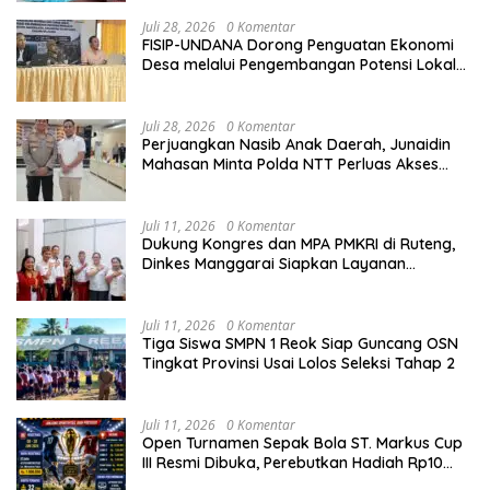
Sosial
Juli 28, 2026
0 Komentar
FISIP-UNDANA Dorong Penguatan Ekonomi
Desa melalui Pengembangan Potensi Lokal
dan Kelembagaan BUMDes di Kelurahan
Mangulewa
Juli 28, 2026
0 Komentar
Perjuangkan Nasib Anak Daerah, Junaidin
Mahasan Minta Polda NTT Perluas Akses
Seleksi Akpol
Juli 11, 2026
0 Komentar
Dukung Kongres dan MPA PMKRI di Ruteng,
Dinkes Manggarai Siapkan Layanan
Kesehatan Gratis
Juli 11, 2026
0 Komentar
Tiga Siswa SMPN 1 Reok Siap Guncang OSN
Tingkat Provinsi Usai Lolos Seleksi Tahap 2
Juli 11, 2026
0 Komentar
Open Turnamen Sepak Bola ST. Markus Cup
III Resmi Dibuka, Perebutkan Hadiah Rp10
Juta