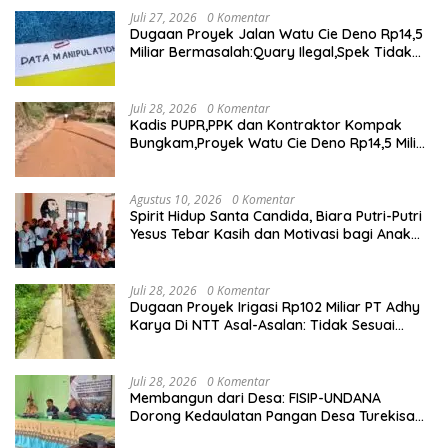
Juli 27, 2026
0 Komentar
Dugaan Proyek Jalan Watu Cie Deno Rp14,5
Miliar Bermasalah:Quary Ilegal,Spek Tidak
Sesuai,Lab Tidak Terakreditasi
Juli 28, 2026
0 Komentar
Kadis PUPR,PPK dan Kontraktor Kompak
Bungkam,Proyek Watu Cie Deno Rp14,5 Miliar
Terus Jadi Sorotan
Agustus 10, 2026
0 Komentar
Spirit Hidup Santa Candida, Biara Putri-Putri
Yesus Tebar Kasih dan Motivasi bagi Anak
Panti Somascan
Juli 28, 2026
0 Komentar
Dugaan Proyek Irigasi Rp102 Miliar PT Adhy
Karya Di NTT Asal-Asalan: Tidak Sesuai
Spek,Diduga Dibackup APH
Juli 28, 2026
0 Komentar
Membangun dari Desa: FISIP-UNDANA
Dorong Kedaulatan Pangan Desa Turekisa
melalui Rekayasa Model Berbasis Modal