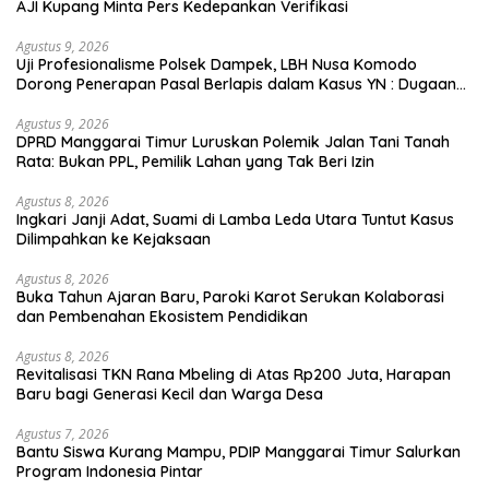
AJI Kupang Minta Pers Kedepankan Verifikasi
Agustus 9, 2026
Uji Profesionalisme Polsek Dampek, LBH Nusa Komodo
Dorong Penerapan Pasal Berlapis dalam Kasus YN : Dugaan
Perzinahan dan Pengabaian Sanksi Adat
Agustus 9, 2026
DPRD Manggarai Timur Luruskan Polemik Jalan Tani Tanah
Rata: Bukan PPL, Pemilik Lahan yang Tak Beri Izin
Agustus 8, 2026
Ingkari Janji Adat, Suami di Lamba Leda Utara Tuntut Kasus
Dilimpahkan ke Kejaksaan
Agustus 8, 2026
Buka Tahun Ajaran Baru, Paroki Karot Serukan Kolaborasi
dan Pembenahan Ekosistem Pendidikan
Agustus 8, 2026
Revitalisasi TKN Rana Mbeling di Atas Rp200 Juta, Harapan
Baru bagi Generasi Kecil dan Warga Desa
Agustus 7, 2026
Bantu Siswa Kurang Mampu, PDIP Manggarai Timur Salurkan
Program Indonesia Pintar