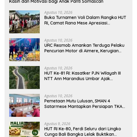
Kasih dan Motivasi bagi Anak Panti Somascan
Agustus 10, 2026
Buka Turnamen Voli Dalam Rangka HUT
RI, Camat Rana Mese Apresiasi
Semangat Warga Compang Kempo
Agustus 10, 2026
URC Resmob Amankan Terduga Pelaku
Pencurian Motor di Aimere, Kerugian
Korban Diganti Rp2 Juta
Agustus 10, 2026
HUT Ke-81 RI: Kasatker PJN Wilayah III
NTT Ann Marandius Umbar Ajak
Masyarakat Jaga Jalan Nasional Di
Flores Barat
Agustus 10, 2026
Pemetaan Mutu Lulusan, SMAN 4
Satarmese Mantapkan Persiapan TKA
2026
Agustus 9, 2026
HUT RI Ke-80, Ferdi Seluru dari Lingko
Cunga Bali Bangka Lelak Buktikan