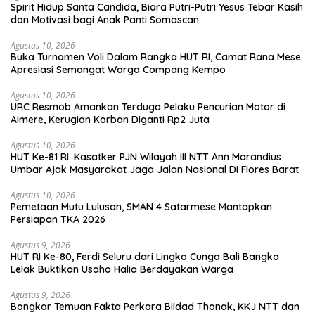
Spirit Hidup Santa Candida, Biara Putri-Putri Yesus Tebar Kasih
dan Motivasi bagi Anak Panti Somascan
Agustus 10, 2026
Buka Turnamen Voli Dalam Rangka HUT RI, Camat Rana Mese
Apresiasi Semangat Warga Compang Kempo
Agustus 10, 2026
URC Resmob Amankan Terduga Pelaku Pencurian Motor di
Aimere, Kerugian Korban Diganti Rp2 Juta
Agustus 10, 2026
HUT Ke-81 RI: Kasatker PJN Wilayah III NTT Ann Marandius
Umbar Ajak Masyarakat Jaga Jalan Nasional Di Flores Barat
Agustus 10, 2026
Pemetaan Mutu Lulusan, SMAN 4 Satarmese Mantapkan
Persiapan TKA 2026
Agustus 9, 2026
HUT RI Ke-80, Ferdi Seluru dari Lingko Cunga Bali Bangka
Lelak Buktikan Usaha Halia Berdayakan Warga
Agustus 9, 2026
Bongkar Temuan Fakta Perkara Bildad Thonak, KKJ NTT dan