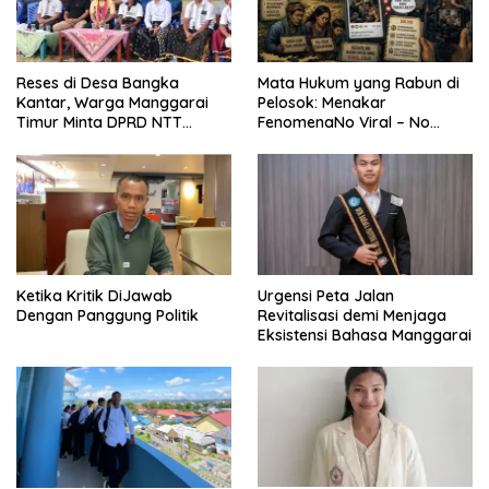
Reses di Desa Bangka
Mata Hukum yang Rabun di
Kantar, Warga Manggarai
Pelosok: Menakar
Timur Minta DPRD NTT
FenomenaNo Viral – No
Perjuangkan Pencabutan
Justice dari Bumi Flobamora
Pergub Larangan Beli BBM
Bersubsidi Bagi Penunggak
Pajak
Ketika Kritik DiJawab
Urgensi Peta Jalan
Dengan Panggung Politik
Revitalisasi demi Menjaga
Eksistensi Bahasa Manggarai