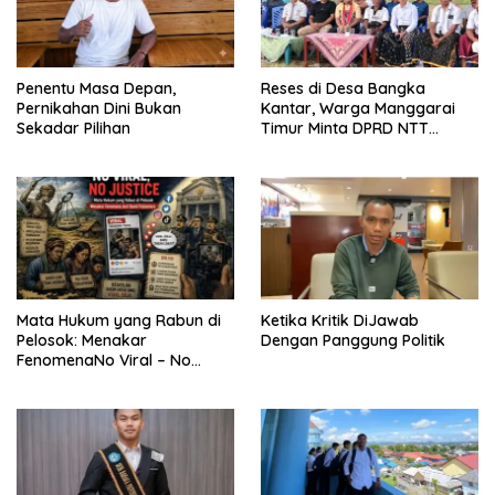
Penentu Masa Depan,
Reses di Desa Bangka
Pernikahan Dini Bukan
Kantar, Warga Manggarai
Sekadar Pilihan
Timur Minta DPRD NTT
Perjuangkan Pencabutan
Pergub Larangan Beli BBM
Bersubsidi Bagi Penunggak
Pajak
Mata Hukum yang Rabun di
Ketika Kritik DiJawab
Pelosok: Menakar
Dengan Panggung Politik
FenomenaNo Viral – No
Justice dari Bumi Flobamora