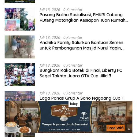
Juli 13, 2026
0 Komentar
Pasang Baliho Sosialisasi, PMKRI Cabang
Ruteng Matangkan Kesiapan Tuan Rumah
Kongres dan MPA Nasional
Juli 13, 2026
0 Komentar
Andhika Family Salurkan Bantuan Semen
untuk Pembangunan Masjid Nurul Yaqin,
Wujud Nyata Kepedulian terhadap Rumah
Ibadah
Juli 13, 2026
0 Komentar
Bungkam Kaka Botek di Final, Liberty FC
Segel Takhta Juara GTA Cup Jilid 3
Juli 13, 2026
0 Komentar
Laga Panas Grup A Sano Nggoang Cup I:
Bajo Pedia FC Tahan Imbang Viktory United
tutup
1-1, Pelatih dan Manajemen Puji Sportivitas
Tim
Juli 13, 2026
0 Komentar
Kabulkan Aduan Warga, Komnas HAM
Desak TNI Hentikan Aktivitas di Lahan