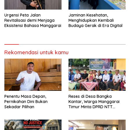
Urgensi Peta Jalan
Jaminan Kesehatan,
Revitalisasi demi Menjaga
Menghidupkan Kembali
Eksistensi Bahasa Manggarai
Budaya Gerak di Era Digital
Rekomendasi untuk kamu
Penentu Masa Depan,
Reses di Desa Bangka
Pernikahan Dini Bukan
Kantar, Warga Manggarai
Sekadar Pilihan
Timur Minta DPRD NTT
Perjuangkan Pencabutan
Pergub Larangan Beli BBM
Bersubsidi Bagi Penunggak
Pajak