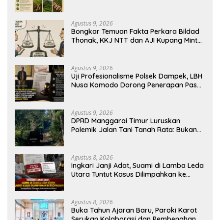
Usaha Halia Berdayakan Warga
Agustus 9, 2026
Bongkar Temuan Fakta Perkara Bildad
Thonak, KKJ NTT dan AJI Kupang Minta
Pers Kedepankan Verifikasi
Agustus 9, 2026
Uji Profesionalisme Polsek Dampek, LBH
Nusa Komodo Dorong Penerapan Pasal
Berlapis dalam Kasus YN : Dugaan
Perzinahan dan Pengabaian Sanksi Adat
Agustus 9, 2026
DPRD Manggarai Timur Luruskan
Polemik Jalan Tani Tanah Rata: Bukan
PPL, Pemilik Lahan yang Tak Beri Izin
Agustus 8, 2026
Ingkari Janji Adat, Suami di Lamba Leda
Utara Tuntut Kasus Dilimpahkan ke
Kejaksaan
Agustus 8, 2026
Buka Tahun Ajaran Baru, Paroki Karot
Serukan Kolaborasi dan Pembenahan