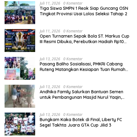
Juli 11, 2026
0 Komentar
Tiga Siswa SMPN 1 Reok Siap Guncang OSN
Tingkat Provinsi Usai Lolos Seleksi Tahap 2
Juli 11, 2026
0 Komentar
Open Turnamen Sepak Bola ST. Markus Cup
III Resmi Dibuka, Perebutkan Hadiah Rp10
Juta
Juli 13, 2026
0 Komentar
Pasang Baliho Sosialisasi, PMKRI Cabang
Ruteng Matangkan Kesiapan Tuan Rumah
Kongres dan MPA Nasional
Juli 13, 2026
0 Komentar
Andhika Family Salurkan Bantuan Semen
untuk Pembangunan Masjid Nurul Yaqin,
Wujud Nyata Kepedulian terhadap Rumah
Ibadah
Juli 13, 2026
0 Komentar
Bungkam Kaka Botek di Final, Liberty FC
Segel Takhta Juara GTA Cup Jilid 3