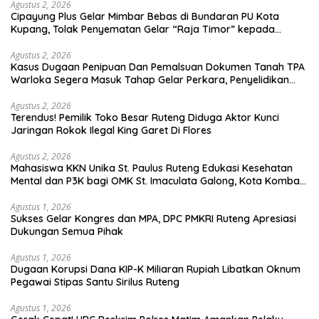
Agustus 2, 2026
Cipayung Plus Gelar Mimbar Bebas di Bundaran PU Kota
Kupang, Tolak Penyematan Gelar “Raja Timor” kepada
Jokowi
Agustus 2, 2026
Kasus Dugaan Penipuan Dan Pemalsuan Dokumen Tanah TPA
Warloka Segera Masuk Tahap Gelar Perkara, Penyelidikan
Polres Manggarai Barat Memasuki Fase Krusial
Agustus 2, 2026
Terendus! Pemilik Toko Besar Ruteng Diduga Aktor Kunci
Jaringan Rokok Ilegal King Garet Di Flores
Agustus 2, 2026
Mahasiswa KKN Unika St. Paulus Ruteng Edukasi Kesehatan
Mental dan P3K bagi OMK St. Imaculata Galong, Kota Komba
Utara
Agustus 1, 2026
Sukses Gelar Kongres dan MPA, DPC PMKRI Ruteng Apresiasi
Dukungan Semua Pihak
Agustus 1, 2026
Dugaan Korupsi Dana KIP-K Miliaran Rupiah Libatkan Oknum
Pegawai Stipas Santu Sirilus Ruteng
Agustus 1, 2026