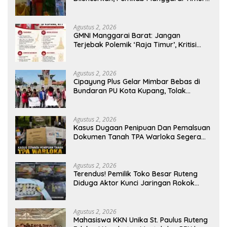
Kucurkan Rp100 Juta untuk Dukung
Generasi Berkarakter
Agustus 2, 2026
GMNI Manggarai Barat: Jangan
Terjebak Polemik ‘Raja Timur’, Kritisi
Kebijakan yang Berdampak bagi
Rakyat
Agustus 2, 2026
Cipayung Plus Gelar Mimbar Bebas di
Bundaran PU Kota Kupang, Tolak
Penyematan Gelar “Raja Timor” kepada
Jokowi
Agustus 2, 2026
Kasus Dugaan Penipuan Dan Pemalsuan
Dokumen Tanah TPA Warloka Segera
Masuk Tahap Gelar Perkara,
Penyelidikan Polres Manggarai Barat
Memasuki Fase Krusial
Agustus 2, 2026
Terendus! Pemilik Toko Besar Ruteng
Diduga Aktor Kunci Jaringan Rokok
Ilegal King Garet Di Flores
Agustus 2, 2026
Mahasiswa KKN Unika St. Paulus Ruteng