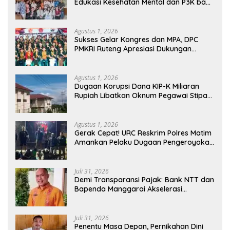
Edukasi Kesehatan Mental dan P3K bagi
OMK St. Imaculata Galong, Kota Komba
Utara
Agustus 1, 2026
Sukses Gelar Kongres dan MPA, DPC
PMKRI Ruteng Apresiasi Dukungan
Semua Pihak
Agustus 1, 2026
Dugaan Korupsi Dana KIP-K Miliaran
Rupiah Libatkan Oknum Pegawai Stipas
Santu Sirilus Ruteng
Agustus 1, 2026
Gerak Cepat! URC Reskrim Polres Matim
Amankan Pelaku Dugaan Pengeroyokan
Di Jawang Golo Kantar
Juli 31, 2026
​Demi Transparansi Pajak: Bank NTT dan
Bapenda Manggarai Akselerasi
Pemasangan Tapping Box
Juli 31, 2026
Penentu Masa Depan, Pernikahan Dini