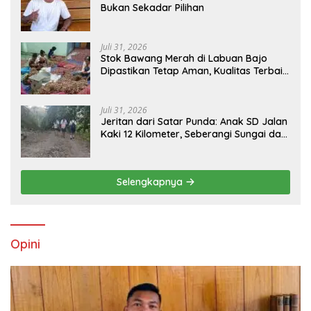
Bukan Sekadar Pilihan
Juli 31, 2026
Stok Bawang Merah di Labuan Bajo
Dipastikan Tetap Aman, Kualitas Terbaik
dan Harga Murah, Masyarakat Apresiasi
Peran Ninonk
Juli 31, 2026
Jeritan dari Satar Punda: Anak SD Jalan
Kaki 12 Kilometer, Seberangi Sungai dan
Hutan Demi Sekolah, Warga Desak
Bupati Manggarai Timur Bertindak
Selengkapnya
Opini