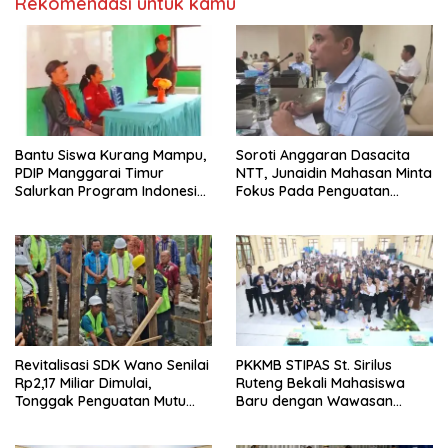
Rekomendasi untuk kamu
Bantu Siswa Kurang Mampu,
Soroti Anggaran Dasacita
PDIP Manggarai Timur
NTT, Junaidin Mahasan Minta
Salurkan Program Indonesia
Fokus Pada Penguatan
Pintar
Kompetensi Dasar Peserta
Didik
Revitalisasi SDK Wano Senilai
PKKMB STIPAS St. Sirilus
Rp2,17 Miliar Dimulai,
Ruteng Bekali Mahasiswa
Tonggak Penguatan Mutu
Baru dengan Wawasan
Pendidikan di Manggarai
Akademik dan Jiwa
Timur
Organisasi