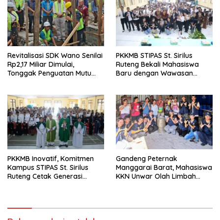
Revitalisasi SDK Wano Senilai
PKKMB STIPAS St. Sirilus
Rp2,17 Miliar Dimulai,
Ruteng Bekali Mahasiswa
Tonggak Penguatan Mutu
Baru dengan Wawasan
Pendidikan di Manggarai
Akademik dan Jiwa
Timur
Organisasi
PKKMB Inovatif, Komitmen
Gandeng Peternak
Kampus STIPAS St. Sirilus
Manggarai Barat, Mahasiswa
Ruteng Cetak Generasi
KKN Unwar Olah Limbah
Cerdas dan Berkarakter
Jerami Jadi Pakan
Fermentasi