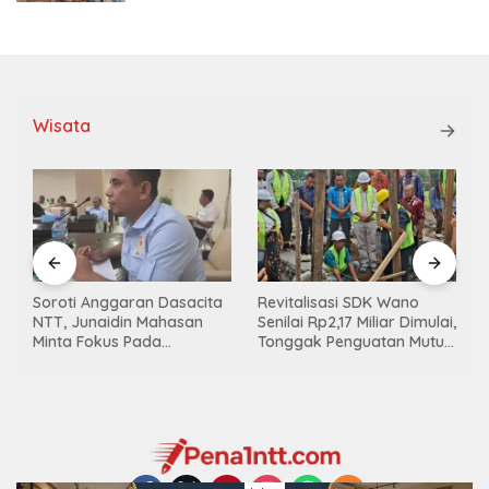
Wisata
Soroti Anggaran Dasacita
Revitalisasi SDK Wano
NTT, Junaidin Mahasan
Senilai Rp2,17 Miliar Dimulai,
Minta Fokus Pada
Tonggak Penguatan Mutu
Penguatan Kompetensi
Pendidikan di Manggarai
Dasar Peserta Didik
Timur