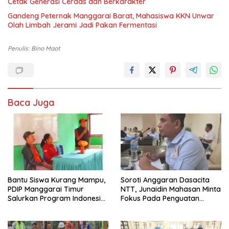
Cetak Generasi Cerdas dan Berkarakter
Gandeng Peternak Manggarai Barat, Mahasiswa KKN Unwar
Olah Limbah Jerami Jadi Pakan Fermentasi
Penulis: Bino Maot
Baca Juga
Bantu Siswa Kurang Mampu,
Soroti Anggaran Dasacita
PDIP Manggarai Timur
NTT, Junaidin Mahasan Minta
Salurkan Program Indonesia
Fokus Pada Penguatan
Pintar
Kompetensi Dasar Peserta
Didik