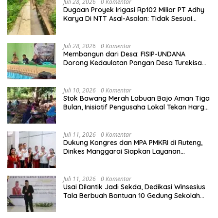
Juli 28, 2026
0 Komentar
Dugaan Proyek Irigasi Rp102 Miliar PT Adhy
Karya Di NTT Asal-Asalan: Tidak Sesuai
Spek,Diduga Dibackup APH
Juli 28, 2026
0 Komentar
Membangun dari Desa: FISIP-UNDANA
Dorong Kedaulatan Pangan Desa Turekisa
melalui Rekayasa Model Berbasis Modal
Sosial
Juli 10, 2026
0 Komentar
Stok Bawang Merah Labuan Bajo Aman Tiga
Bulan, Inisiatif Pengusaha Lokal Tekan Harga
dan Buka Lapangan Kerja
Juli 11, 2026
0 Komentar
Dukung Kongres dan MPA PMKRI di Ruteng,
Dinkes Manggarai Siapkan Layanan
Kesehatan Gratis
Juli 11, 2026
0 Komentar
Usai Dilantik Jadi Sekda, Dedikasi Winsesius
Tala Berbuah Bantuan 10 Gedung Sekolah
dari Astra