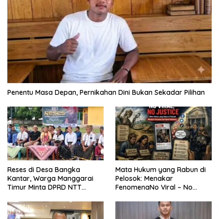
Penentu Masa Depan, Pernikahan Dini Bukan Sekadar Pilihan
Reses di Desa Bangka
Mata Hukum yang Rabun di
Kantar, Warga Manggarai
Pelosok: Menakar
Timur Minta DPRD NTT
FenomenaNo Viral – No
Perjuangkan Pencabutan
Justice dari Bumi Flobamora
Pergub Larangan Beli BBM
Bersubsidi Bagi Penunggak