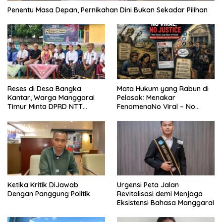
Penentu Masa Depan, Pernikahan Dini Bukan Sekadar Pilihan
Reses di Desa Bangka
Mata Hukum yang Rabun di
Kantar, Warga Manggarai
Pelosok: Menakar
Timur Minta DPRD NTT
FenomenaNo Viral – No
Perjuangkan Pencabutan
Justice dari Bumi Flobamora
Pergub Larangan Beli BBM
Bersubsidi Bagi Penunggak
Pajak
Ketika Kritik DiJawab
Urgensi Peta Jalan
Dengan Panggung Politik
Revitalisasi demi Menjaga
Eksistensi Bahasa Manggarai