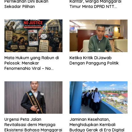
Pernikahan Dini Bukan
Kantar, Warga Manggarai
Sekadar Pilihan
Timur Minta DPRD NTT
Perjuangkan Pencabutan
Pergub Larangan Beli BBM
Bersubsidi Bagi Penunggak
Pajak
Mata Hukum yang Rabun di
Ketika Kritik DiJawab
Pelosok: Menakar
Dengan Panggung Politik
FenomenaNo Viral – No
Justice dari Bumi Flobamora
Urgensi Peta Jalan
Jaminan Kesehatan,
Revitalisasi demi Menjaga
Menghidupkan Kembali
Eksistensi Bahasa Manggarai
Budaya Gerak di Era Digital