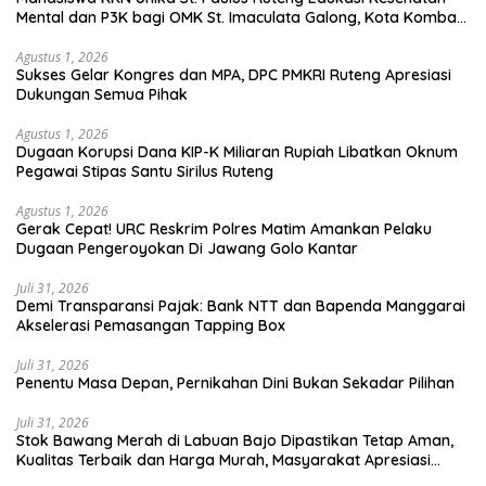
Mental dan P3K bagi OMK St. Imaculata Galong, Kota Komba
Utara
Agustus 1, 2026
Sukses Gelar Kongres dan MPA, DPC PMKRI Ruteng Apresiasi
Dukungan Semua Pihak
Agustus 1, 2026
Dugaan Korupsi Dana KIP-K Miliaran Rupiah Libatkan Oknum
Pegawai Stipas Santu Sirilus Ruteng
Agustus 1, 2026
Gerak Cepat! URC Reskrim Polres Matim Amankan Pelaku
Dugaan Pengeroyokan Di Jawang Golo Kantar
Juli 31, 2026
​Demi Transparansi Pajak: Bank NTT dan Bapenda Manggarai
Akselerasi Pemasangan Tapping Box
Juli 31, 2026
Penentu Masa Depan, Pernikahan Dini Bukan Sekadar Pilihan
Juli 31, 2026
Stok Bawang Merah di Labuan Bajo Dipastikan Tetap Aman,
Kualitas Terbaik dan Harga Murah, Masyarakat Apresiasi
Peran Ninonk