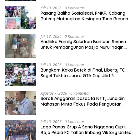
Juli 13, 2026
0 Komentar
Pasang Baliho Sosialisasi, PMKRI Cabang
Ruteng Matangkan Kesiapan Tuan Rumah
Kongres dan MPA Nasional
Juli 13, 2026
0 Komentar
Andhika Family Salurkan Bantuan Semen
untuk Pembangunan Masjid Nurul Yaqin,
Wujud Nyata Kepedulian terhadap Rumah
Ibadah
Juli 13, 2026
0 Komentar
Bungkam Kaka Botek di Final, Liberty FC
Segel Takhta Juara GTA Cup Jilid 3
Agustus 7, 2026
0 Komentar
Soroti Anggaran Dasacita NTT, Junaidin
Mahasan Minta Fokus Pada Penguatan
Kompetensi Dasar Peserta Didik
Juli 13, 2026
0 Komentar
Laga Panas Grup A Sano Nggoang Cup I:
Bajo Pedia FC Tahan Imbang Viktory United
1-1, Pelatih dan Manajemen Puji Sportivitas