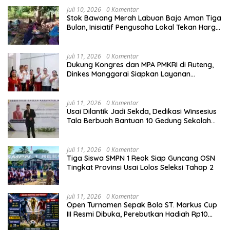
Juli 10, 2026
0 Komentar
Stok Bawang Merah Labuan Bajo Aman Tiga
Bulan, Inisiatif Pengusaha Lokal Tekan Harga
dan Buka Lapangan Kerja
Juli 11, 2026
0 Komentar
Dukung Kongres dan MPA PMKRI di Ruteng,
Dinkes Manggarai Siapkan Layanan
Kesehatan Gratis
Juli 11, 2026
0 Komentar
Usai Dilantik Jadi Sekda, Dedikasi Winsesius
Tala Berbuah Bantuan 10 Gedung Sekolah
dari Astra
Juli 11, 2026
0 Komentar
Tiga Siswa SMPN 1 Reok Siap Guncang OSN
Tingkat Provinsi Usai Lolos Seleksi Tahap 2
Juli 11, 2026
0 Komentar
Open Turnamen Sepak Bola ST. Markus Cup
III Resmi Dibuka, Perebutkan Hadiah Rp10
Juta