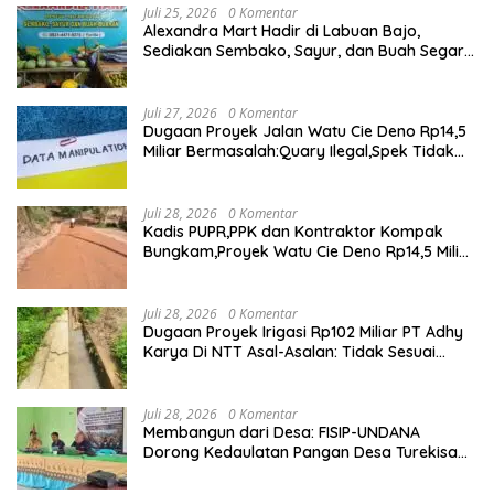
Juli 25, 2026
0 Komentar
Alexandra Mart Hadir di Labuan Bajo,
Sediakan Sembako, Sayur, dan Buah Segar
dengan Harga Bersahabat
Juli 27, 2026
0 Komentar
Dugaan Proyek Jalan Watu Cie Deno Rp14,5
Miliar Bermasalah:Quary Ilegal,Spek Tidak
Sesuai,Lab Tidak Terakreditasi
Juli 28, 2026
0 Komentar
Kadis PUPR,PPK dan Kontraktor Kompak
Bungkam,Proyek Watu Cie Deno Rp14,5 Miliar
Terus Jadi Sorotan
Juli 28, 2026
0 Komentar
Dugaan Proyek Irigasi Rp102 Miliar PT Adhy
Karya Di NTT Asal-Asalan: Tidak Sesuai
Spek,Diduga Dibackup APH
Juli 28, 2026
0 Komentar
Membangun dari Desa: FISIP-UNDANA
Dorong Kedaulatan Pangan Desa Turekisa
melalui Rekayasa Model Berbasis Modal
Sosial