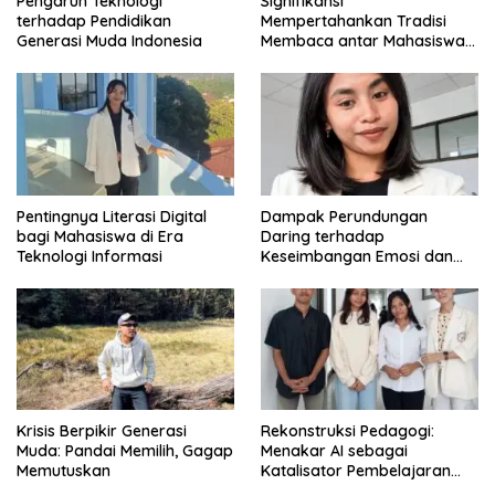
Pengaruh Teknologi
Signifikansi
terhadap Pendidikan
Mempertahankan Tradisi
Generasi Muda Indonesia
Membaca antar Mahasiswa
di Era Digital
Pentingnya Literasi Digital
Dampak Perundungan
bagi Mahasiswa di Era
Daring terhadap
Teknologi Informasi
Keseimbangan Emosi dan
Kesehatan Mental Remaja
Krisis Berpikir Generasi
Rekonstruksi Pedagogi:
Muda: Pandai Memilih, Gagap
Menakar AI sebagai
Memutuskan
Katalisator Pembelajaran
Fleksibel