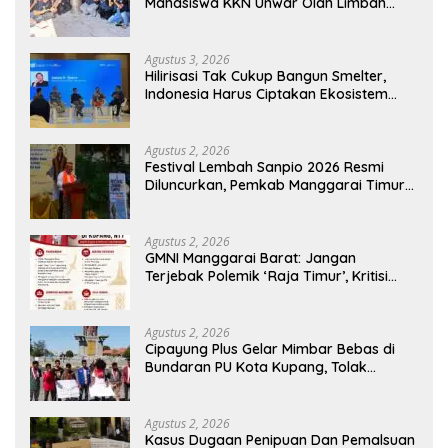
Mahasiswa KKN Unwar Olah Limbah
Jerami Jadi Pakan Fermentasi
Agustus 3, 2026
Hilirisasi Tak Cukup Bangun Smelter,
Indonesia Harus Ciptakan Ekosistem
Industri Berkelanjutan
Agustus 2, 2026
Festival Lembah Sanpio 2026 Resmi
Diluncurkan, Pemkab Manggarai Timur
Kucurkan Rp100 Juta untuk Dukung
Generasi Berkarakter
Agustus 2, 2026
GMNI Manggarai Barat: Jangan
Terjebak Polemik ‘Raja Timur’, Kritisi
Kebijakan yang Berdampak bagi
Rakyat
Agustus 2, 2026
Cipayung Plus Gelar Mimbar Bebas di
Bundaran PU Kota Kupang, Tolak
Penyematan Gelar “Raja Timor” kepada
Jokowi
Agustus 2, 2026
Kasus Dugaan Penipuan Dan Pemalsuan