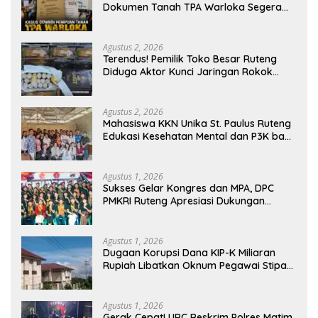
Dokumen Tanah TPA Warloka Segera
Masuk Tahap Gelar Perkara,
Penyelidikan Polres Manggarai Barat
Memasuki Fase Krusial
Agustus 2, 2026
Terendus! Pemilik Toko Besar Ruteng
Diduga Aktor Kunci Jaringan Rokok
Ilegal King Garet Di Flores
Agustus 2, 2026
Mahasiswa KKN Unika St. Paulus Ruteng
Edukasi Kesehatan Mental dan P3K bagi
OMK St. Imaculata Galong, Kota Komba
Utara
Agustus 1, 2026
Sukses Gelar Kongres dan MPA, DPC
PMKRI Ruteng Apresiasi Dukungan
Semua Pihak
Agustus 1, 2026
Dugaan Korupsi Dana KIP-K Miliaran
Rupiah Libatkan Oknum Pegawai Stipas
Santu Sirilus Ruteng
Agustus 1, 2026
Gerak Cepat! URC Reskrim Polres Matim