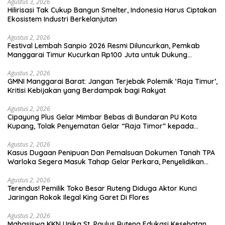
Agustus 3, 2026
Hilirisasi Tak Cukup Bangun Smelter, Indonesia Harus Ciptakan
Ekosistem Industri Berkelanjutan
Agustus 2, 2026
Festival Lembah Sanpio 2026 Resmi Diluncurkan, Pemkab
Manggarai Timur Kucurkan Rp100 Juta untuk Dukung
Generasi Berkarakter
Agustus 2, 2026
GMNI Manggarai Barat: Jangan Terjebak Polemik ‘Raja Timur’,
Kritisi Kebijakan yang Berdampak bagi Rakyat
Agustus 2, 2026
Cipayung Plus Gelar Mimbar Bebas di Bundaran PU Kota
Kupang, Tolak Penyematan Gelar “Raja Timor” kepada
Jokowi
Agustus 2, 2026
Kasus Dugaan Penipuan Dan Pemalsuan Dokumen Tanah TPA
Warloka Segera Masuk Tahap Gelar Perkara, Penyelidikan
Polres Manggarai Barat Memasuki Fase Krusial
Agustus 2, 2026
Terendus! Pemilik Toko Besar Ruteng Diduga Aktor Kunci
Jaringan Rokok Ilegal King Garet Di Flores
Agustus 2, 2026
Mahasiswa KKN Unika St. Paulus Ruteng Edukasi Kesehatan