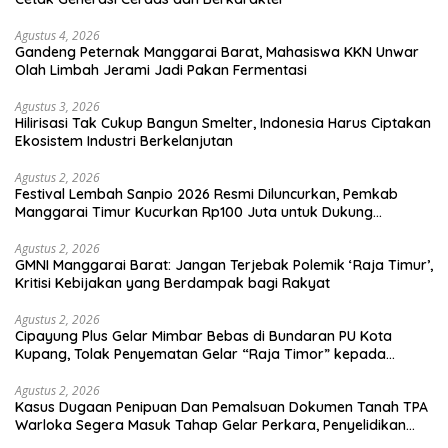
Agustus 4, 2026
Gandeng Peternak Manggarai Barat, Mahasiswa KKN Unwar
Olah Limbah Jerami Jadi Pakan Fermentasi
Agustus 3, 2026
Hilirisasi Tak Cukup Bangun Smelter, Indonesia Harus Ciptakan
Ekosistem Industri Berkelanjutan
Agustus 2, 2026
Festival Lembah Sanpio 2026 Resmi Diluncurkan, Pemkab
Manggarai Timur Kucurkan Rp100 Juta untuk Dukung
Generasi Berkarakter
Agustus 2, 2026
GMNI Manggarai Barat: Jangan Terjebak Polemik ‘Raja Timur’,
Kritisi Kebijakan yang Berdampak bagi Rakyat
Agustus 2, 2026
Cipayung Plus Gelar Mimbar Bebas di Bundaran PU Kota
Kupang, Tolak Penyematan Gelar “Raja Timor” kepada
Jokowi
Agustus 2, 2026
Kasus Dugaan Penipuan Dan Pemalsuan Dokumen Tanah TPA
Warloka Segera Masuk Tahap Gelar Perkara, Penyelidikan
Polres Manggarai Barat Memasuki Fase Krusial