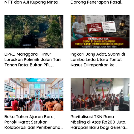
NTT dan AJI Kupang Minta
Dorong Penerapan Pasal
Pers Kedepankan Verifikasi
Berlapis dalam Kasus YN :
Dugaan Perzinahan dan
Pengabaian Sanksi Adat
DPRD Manggarai Timur
Ingkari Janji Adat, Suami di
Luruskan Polemik Jalan Tani
Lamba Leda Utara Tuntut
Tanah Rata: Bukan PPL,
Kasus Dilimpahkan ke
Pemilik Lahan yang Tak Beri
Kejaksaan
Izin
Buka Tahun Ajaran Baru,
Revitalisasi TKN Rana
Paroki Karot Serukan
Mbeling di Atas Rp200 Juta,
Kolaborasi dan Pembenahan
Harapan Baru bagi Generasi
Ekosistem Pendidikan
Kecil dan Warga Desa