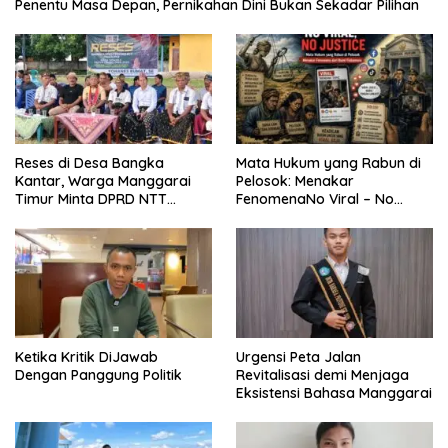
Penentu Masa Depan, Pernikahan Dini Bukan Sekadar Pilihan
Reses di Desa Bangka
Mata Hukum yang Rabun di
Kantar, Warga Manggarai
Pelosok: Menakar
Timur Minta DPRD NTT
FenomenaNo Viral – No
Perjuangkan Pencabutan
Justice dari Bumi Flobamora
Pergub Larangan Beli BBM
Bersubsidi Bagi Penunggak
Pajak
Ketika Kritik DiJawab
Urgensi Peta Jalan
Dengan Panggung Politik
Revitalisasi demi Menjaga
Eksistensi Bahasa Manggarai