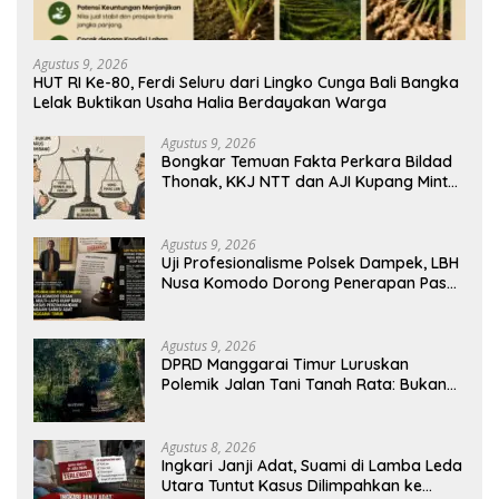
Agustus 9, 2026
HUT RI Ke-80, Ferdi Seluru dari Lingko Cunga Bali Bangka
Lelak Buktikan Usaha Halia Berdayakan Warga
Agustus 9, 2026
Bongkar Temuan Fakta Perkara Bildad
Thonak, KKJ NTT dan AJI Kupang Minta
Pers Kedepankan Verifikasi
Agustus 9, 2026
Uji Profesionalisme Polsek Dampek, LBH
Nusa Komodo Dorong Penerapan Pasal
Berlapis dalam Kasus YN : Dugaan
Perzinahan dan Pengabaian Sanksi Adat
Agustus 9, 2026
DPRD Manggarai Timur Luruskan
Polemik Jalan Tani Tanah Rata: Bukan
PPL, Pemilik Lahan yang Tak Beri Izin
Agustus 8, 2026
Ingkari Janji Adat, Suami di Lamba Leda
Utara Tuntut Kasus Dilimpahkan ke