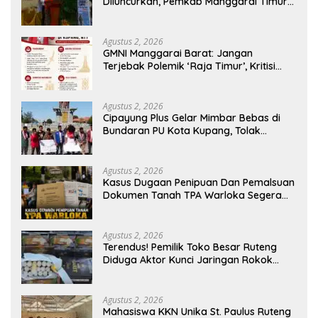
Diluncurkan, Pemkab Manggarai Timur
Kucurkan Rp100 Juta untuk Dukung
Generasi Berkarakter
Agustus 2, 2026
GMNI Manggarai Barat: Jangan
Terjebak Polemik ‘Raja Timur’, Kritisi
Kebijakan yang Berdampak bagi
Rakyat
Agustus 2, 2026
Cipayung Plus Gelar Mimbar Bebas di
Bundaran PU Kota Kupang, Tolak
Penyematan Gelar “Raja Timor” kepada
Jokowi
Agustus 2, 2026
Kasus Dugaan Penipuan Dan Pemalsuan
Dokumen Tanah TPA Warloka Segera
Masuk Tahap Gelar Perkara,
Penyelidikan Polres Manggarai Barat
Memasuki Fase Krusial
Agustus 2, 2026
Terendus! Pemilik Toko Besar Ruteng
Diduga Aktor Kunci Jaringan Rokok
Ilegal King Garet Di Flores
Agustus 2, 2026
Mahasiswa KKN Unika St. Paulus Ruteng