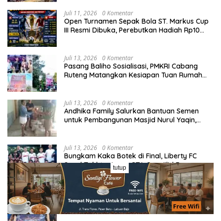
Juli 11, 2026
0 Komentar
Open Turnamen Sepak Bola ST. Markus Cup
III Resmi Dibuka, Perebutkan Hadiah Rp10
Juta
Juli 13, 2026
0 Komentar
Pasang Baliho Sosialisasi, PMKRI Cabang
Ruteng Matangkan Kesiapan Tuan Rumah
Kongres dan MPA Nasional
Juli 13, 2026
0 Komentar
Andhika Family Salurkan Bantuan Semen
untuk Pembangunan Masjid Nurul Yaqin,
Wujud Nyata Kepedulian terhadap Rumah
Ibadah
Juli 13, 2026
0 Komentar
Bungkam Kaka Botek di Final, Liberty FC
Segel Takhta Juara GTA Cup Jilid 3
tutup
Juli 13, 2026
0 Komentar
Laga Panas Grup A Sano Nggoang Cup I:
Bajo Pedia FC Tahan Imbang Viktory United
1-1, Pelatih dan Manajemen Puji Sportivitas