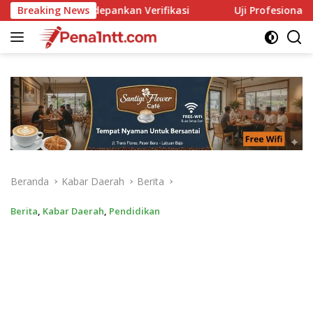
Langsung
ifikasi
Breaking News
Uji Profesionalisme Polsek Dampek, LBH Nusa 
ke
konten
Beranda
Kabar Daerah
Berita
Berita
,
Kabar Daerah
,
Pendidikan