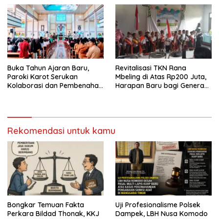
Izin
Buka Tahun Ajaran Baru,
Revitalisasi TKN Rana
Paroki Karot Serukan
Mbeling di Atas Rp200 Juta,
Kolaborasi dan Pembenahan
Harapan Baru bagi Generasi
Ekosistem Pendidikan
Kecil dan Warga Desa
Rekomendasi untuk kamu
Bongkar Temuan Fakta
Uji Profesionalisme Polsek
Perkara Bildad Thonak, KKJ
Dampek, LBH Nusa Komodo