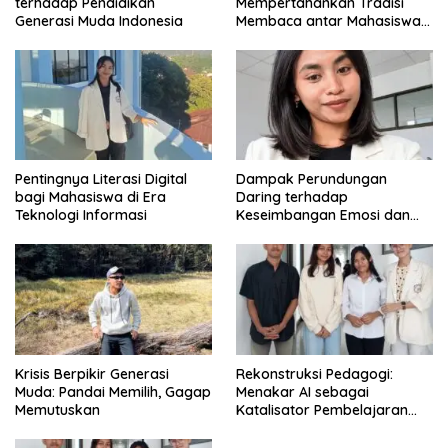
terhadap Pendidikan
Mempertahankan Tradisi
Generasi Muda Indonesia
Membaca antar Mahasiswa
di Era Digital
Pentingnya Literasi Digital
Dampak Perundungan
bagi Mahasiswa di Era
Daring terhadap
Teknologi Informasi
Keseimbangan Emosi dan
Kesehatan Mental Remaja
Krisis Berpikir Generasi
Rekonstruksi Pedagogi:
Muda: Pandai Memilih, Gagap
Menakar AI sebagai
Memutuskan
Katalisator Pembelajaran
Fleksibel