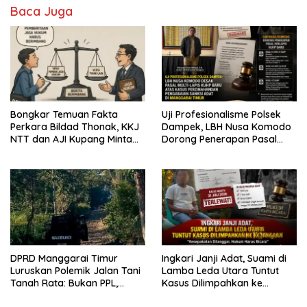
Baca Juga
Bongkar Temuan Fakta
Uji Profesionalisme Polsek
Perkara Bildad Thonak, KKJ
Dampek, LBH Nusa Komodo
NTT dan AJI Kupang Minta
Dorong Penerapan Pasal
Pers Kedepankan Verifikasi
Berlapis dalam Kasus YN :
Dugaan Perzinahan dan
Pengabaian Sanksi Adat
DPRD Manggarai Timur
Ingkari Janji Adat, Suami di
Luruskan Polemik Jalan Tani
Lamba Leda Utara Tuntut
Tanah Rata: Bukan PPL,
Kasus Dilimpahkan ke
Pemilik Lahan yang Tak Beri
Kejaksaan