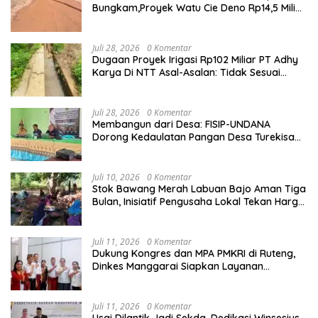
Bungkam,Proyek Watu Cie Deno Rp14,5 Miliar
Terus Jadi Sorotan
Juli 28, 2026
0 Komentar
Dugaan Proyek Irigasi Rp102 Miliar PT Adhy
Karya Di NTT Asal-Asalan: Tidak Sesuai
Spek,Diduga Dibackup APH
Juli 28, 2026
0 Komentar
Membangun dari Desa: FISIP-UNDANA
Dorong Kedaulatan Pangan Desa Turekisa
melalui Rekayasa Model Berbasis Modal
Sosial
Juli 10, 2026
0 Komentar
Stok Bawang Merah Labuan Bajo Aman Tiga
Bulan, Inisiatif Pengusaha Lokal Tekan Harga
dan Buka Lapangan Kerja
Juli 11, 2026
0 Komentar
Dukung Kongres dan MPA PMKRI di Ruteng,
Dinkes Manggarai Siapkan Layanan
Kesehatan Gratis
Juli 11, 2026
0 Komentar
Usai Dilantik Jadi Sekda, Dedikasi Winsesius