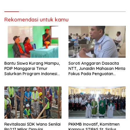
Fermentasi
Rekomendasi untuk kamu
Bantu Siswa Kurang Mampu,
Soroti Anggaran Dasacita
PDIP Manggarai Timur
NTT, Junaidin Mahasan Minta
Salurkan Program Indonesia
Fokus Pada Penguatan
Pintar
Kompetensi Dasar Peserta
Didik
Revitalisasi SDK Wano Senilai
PKKMB Inovatif, Komitmen
Rp2,17 Miliar Dimulai,
Kampus STIPAS St. Sirilus