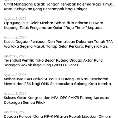
GMNI Manggarai Barat: Jangan Terjebak Polemik ‘Raja Timur’,
Kritisi Kebijakan yang Berdampak bagi Rakyat
Agustus 2, 2026
Cipayung Plus Gelar Mimbar Bebas di Bundaran PU Kota
Kupang, Tolak Penyematan Gelar “Raja Timor” kepada
Jokowi
Agustus 2, 2026
Kasus Dugaan Penipuan Dan Pemalsuan Dokumen Tanah TPA
Warloka Segera Masuk Tahap Gelar Perkara, Penyelidikan
Polres Manggarai Barat Memasuki Fase Krusial
Agustus 2, 2026
Terendus! Pemilik Toko Besar Ruteng Diduga Aktor Kunci
Jaringan Rokok Ilegal King Garet Di Flores
Agustus 2, 2026
Mahasiswa KKN Unika St. Paulus Ruteng Edukasi Kesehatan
Mental dan P3K bagi OMK St. Imaculata Galong, Kota Komba
Utara
Agustus 1, 2026
Sukses Gelar Kongres dan MPA, DPC PMKRI Ruteng Apresiasi
Dukungan Semua Pihak
Agustus 1, 2026
Dugaan Korupsi Dana KIP-K Miliaran Rupiah Libatkan Oknum