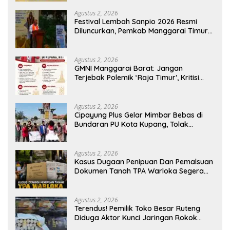
Agustus 2, 2026
Festival Lembah Sanpio 2026 Resmi
Diluncurkan, Pemkab Manggarai Timur
Kucurkan Rp100 Juta untuk Dukung
Generasi Berkarakter
Agustus 2, 2026
GMNI Manggarai Barat: Jangan
Terjebak Polemik ‘Raja Timur’, Kritisi
Kebijakan yang Berdampak bagi
Rakyat
Agustus 2, 2026
Cipayung Plus Gelar Mimbar Bebas di
Bundaran PU Kota Kupang, Tolak
Penyematan Gelar “Raja Timor” kepada
Jokowi
Agustus 2, 2026
Kasus Dugaan Penipuan Dan Pemalsuan
Dokumen Tanah TPA Warloka Segera
Masuk Tahap Gelar Perkara,
Penyelidikan Polres Manggarai Barat
Memasuki Fase Krusial
Agustus 2, 2026
Terendus! Pemilik Toko Besar Ruteng
Diduga Aktor Kunci Jaringan Rokok
Ilegal King Garet Di Flores