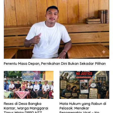
Penentu Masa Depan, Pernikahan Dini Bukan Sekadar Pilihan
Reses di Desa Bangka
Mata Hukum yang Rabun di
Kantar, Warga Manggarai
Pelosok: Menakar
Timur Minta DPRD NTT
FenomenaNo Viral – No