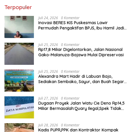
Terpopuler
Juli 24, 2026
0 Komentar
Inovasi BERES KIS Puskesmas Lawir
Permudah Pengaktifan BPJS, Ibu Hamil Jadi
Prioritas
Juli 25, 2026
0 Komentar
Rp17,8 Miliar Digelontorkan, Jalan Nasional
Gako-Malanuza-Bajawa Mulai Dipreservasi
Juli 25, 2026
0 Komentar
Alexandra Mart Hadir di Labuan Bajo,
Sediakan Sembako, Sayur, dan Buah Segar
dengan Harga Bersahabat
Juli 27, 2026
0 Komentar
Dugaan Proyek Jalan Watu Cie Deno Rp14,5
Miliar Bermasalah:Quary Ilegal,Spek Tidak
Sesuai,Lab Tidak Terakreditasi
Juli 28, 2026
0 Komentar
Kadis PUPR,PPK dan Kontraktor Kompak