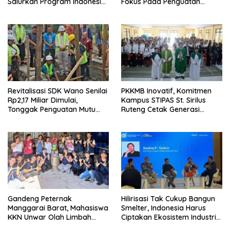
Salurkan Program Indonesia
Fokus Pada Penguatan
Pintar
Kompetensi Dasar Peserta
Didik
Revitalisasi SDK Wano Senilai
PKKMB Inovatif, Komitmen
Rp2,17 Miliar Dimulai,
Kampus STIPAS St. Sirilus
Tonggak Penguatan Mutu
Ruteng Cetak Generasi
Pendidikan di Manggarai
Cerdas dan Berkarakter
Timur
Gandeng Peternak
Hilirisasi Tak Cukup Bangun
Manggarai Barat, Mahasiswa
Smelter, Indonesia Harus
KKN Unwar Olah Limbah
Ciptakan Ekosistem Industri
Jerami Jadi Pakan
Berkelanjutan