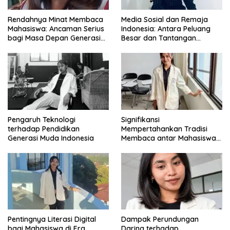
Rendahnya Minat Membaca
Media Sosial dan Remaja
Mahasiswa: Ancaman Serius
Indonesia: Antara Peluang
bagi Masa Depan Generasi
Besar dan Tantangan
Intelektual
Zaman
Pengaruh Teknologi
Signifikansi
terhadap Pendidikan
Mempertahankan Tradisi
Generasi Muda Indonesia
Membaca antar Mahasiswa
di Era Digital
Pentingnya Literasi Digital
Dampak Perundungan
bagi Mahasiswa di Era
Daring terhadap