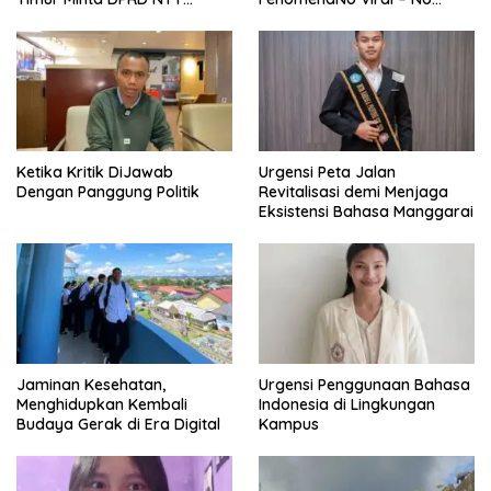
Perjuangkan Pencabutan
Justice dari Bumi Flobamora
Pergub Larangan Beli BBM
Bersubsidi Bagi Penunggak
Pajak
Ketika Kritik DiJawab
Urgensi Peta Jalan
Dengan Panggung Politik
Revitalisasi demi Menjaga
Eksistensi Bahasa Manggarai
Jaminan Kesehatan,
Urgensi Penggunaan Bahasa
Menghidupkan Kembali
Indonesia di Lingkungan
Budaya Gerak di Era Digital
Kampus