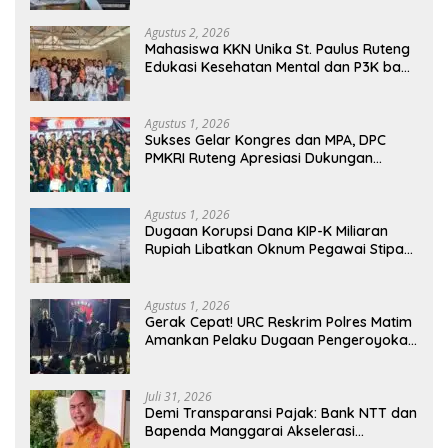
Agustus 2, 2026
Mahasiswa KKN Unika St. Paulus Ruteng
Edukasi Kesehatan Mental dan P3K bagi
OMK St. Imaculata Galong, Kota Komba
Utara
Agustus 1, 2026
Sukses Gelar Kongres dan MPA, DPC
PMKRI Ruteng Apresiasi Dukungan
Semua Pihak
Agustus 1, 2026
Dugaan Korupsi Dana KIP-K Miliaran
Rupiah Libatkan Oknum Pegawai Stipas
Santu Sirilus Ruteng
Agustus 1, 2026
Gerak Cepat! URC Reskrim Polres Matim
Amankan Pelaku Dugaan Pengeroyokan
Di Jawang Golo Kantar
Juli 31, 2026
​Demi Transparansi Pajak: Bank NTT dan
Bapenda Manggarai Akselerasi