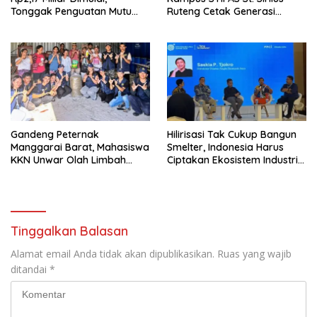
Tonggak Penguatan Mutu
Ruteng Cetak Generasi
Pendidikan di Manggarai
Cerdas dan Berkarakter
Timur
Gandeng Peternak
Hilirisasi Tak Cukup Bangun
Manggarai Barat, Mahasiswa
Smelter, Indonesia Harus
KKN Unwar Olah Limbah
Ciptakan Ekosistem Industri
Jerami Jadi Pakan
Berkelanjutan
Fermentasi
Tinggalkan Balasan
Alamat email Anda tidak akan dipublikasikan.
Ruas yang wajib
ditandai
*