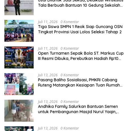
Tala Berbuah Bantuan 10 Gedung Sekolah
dari Astra
Juli 11, 2026
0 Komentar
Tiga Siswa SMPN 1 Reok Siap Guncang OSN
Tingkat Provinsi Usai Lolos Seleksi Tahap 2
Juli 11, 2026
0 Komentar
Open Turnamen Sepak Bola ST. Markus Cup
III Resmi Dibuka, Perebutkan Hadiah Rp10
Juta
Juli 13, 2026
0 Komentar
Pasang Baliho Sosialisasi, PMKRI Cabang
Ruteng Matangkan Kesiapan Tuan Rumah
Kongres dan MPA Nasional
Juli 13, 2026
0 Komentar
Andhika Family Salurkan Bantuan Semen
untuk Pembangunan Masjid Nurul Yaqin,
Wujud Nyata Kepedulian terhadap Rumah
Ibadah
Juli 13, 2026
0 Komentar