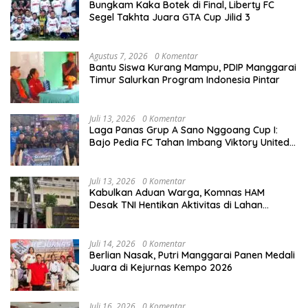
Bungkam Kaka Botek di Final, Liberty FC
Segel Takhta Juara GTA Cup Jilid 3
Agustus 7, 2026
0 Komentar
Bantu Siswa Kurang Mampu, PDIP Manggarai
Timur Salurkan Program Indonesia Pintar
Juli 13, 2026
0 Komentar
Laga Panas Grup A Sano Nggoang Cup I:
Bajo Pedia FC Tahan Imbang Viktory United
1-1, Pelatih dan Manajemen Puji Sportivitas
Tim
Juli 13, 2026
0 Komentar
Kabulkan Aduan Warga, Komnas HAM
Desak TNI Hentikan Aktivitas di Lahan
Sengketa Tonggurambang
Juli 14, 2026
0 Komentar
Berlian Nasak, Putri Manggarai Panen Medali
Juara di Kejurnas Kempo 2026
Juli 16, 2026
0 Komentar