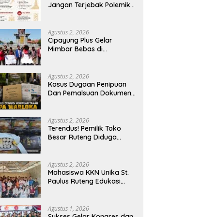
Jangan Terjebak Polemik
‘Raja Timur’, Kritisi
Kebijakan yang
Berdampak bagi Rakyat
Agustus 2, 2026
Cipayung Plus Gelar
Mimbar Bebas di
Bundaran PU Kota
Kupang, Tolak
Penyematan Gelar “Raja
Agustus 2, 2026
Timor” kepada Jokowi
Kasus Dugaan Penipuan
Dan Pemalsuan Dokumen
Tanah TPA Warloka
Segera Masuk Tahap
Gelar Perkara,
Agustus 2, 2026
Penyelidikan Polres
Terendus! Pemilik Toko
Manggarai Barat
Besar Ruteng Diduga
Memasuki Fase Krusial
Aktor Kunci Jaringan
Rokok Ilegal King Garet Di
Flores
Agustus 2, 2026
Mahasiswa KKN Unika St.
Paulus Ruteng Edukasi
Kesehatan Mental dan P3K
bagi OMK St. Imaculata
Galong, Kota Komba
Agustus 1, 2026
Utara
Sukses Gelar Kongres dan