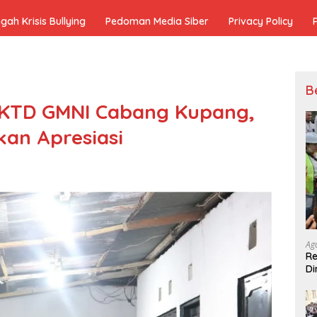
h Krisis Bullying
Pedoman Media Siber
Privacy Policy
B
 KTD GMNI Cabang Kupang,
kan Apresiasi
Ag
Re
Di
Pe