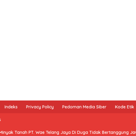
Indeks
Privacy Policy
Pedoman Media Siber
Kode Etik
s
 Minyak Tanah PT. Wae Telang Jaya Di Duga Tidak Bertanggung J