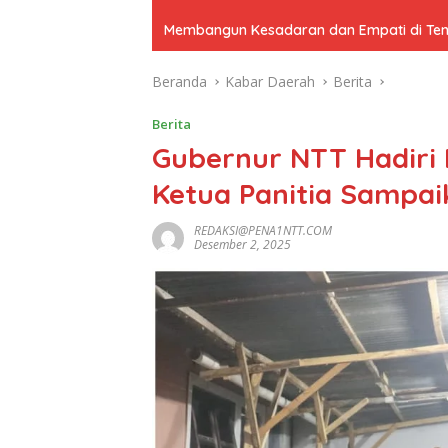
Membangun Kesadaran dan Empati di Tenga
Beranda
Kabar Daerah
Berita
Berita
Gubernur NTT Hadiri
Ketua Panitia Sampai
REDAKSI@PENA1NTT.COM
Desember 2, 2025