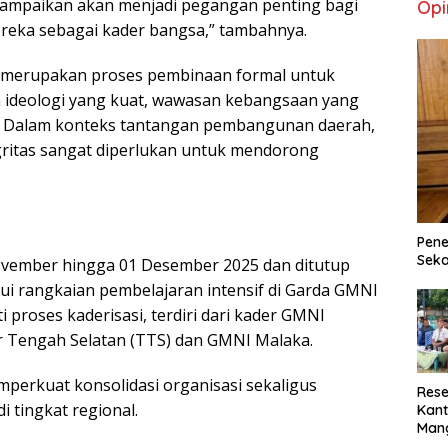
sampaikan akan menjadi pegangan penting bagi
Opi
reka sebagai kader bangsa,” tambahnya.
i merupakan proses pembinaan formal untuk
deologi yang kuat, wawasan kebangsaan yang
gi. Dalam konteks tantangan pembangunan daerah,
gritas sangat diperlukan untuk mendorong
Pene
Seka
ovember hingga 01 Desember 2025 dan ditutup
ui rangkaian pembelajaran intensif di Garda GMNI
proses kaderisasi, terdiri dari kader GMNI
r Tengah Selatan (TTS) dan GMNI Malaka.
mperkuat konsolidasi organisasi sekaligus
Rese
 tingkat regional.
Kant
Man
Min