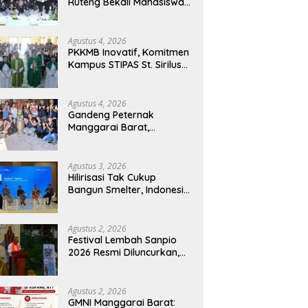
Ruteng Bekali Mahasiswa
Baru dengan Wawasan
Akademik dan Jiwa
Organisasi
Agustus 4, 2026
PKKMB Inovatif, Komitmen
Kampus STIPAS St. Sirilus
Ruteng Cetak Generasi
Cerdas dan Berkarakter
Agustus 4, 2026
Gandeng Peternak
Manggarai Barat,
Mahasiswa KKN Unwar
Olah Limbah Jerami Jadi
Pakan Fermentasi
Agustus 3, 2026
Hilirisasi Tak Cukup
Bangun Smelter, Indonesia
Harus Ciptakan Ekosistem
Industri Berkelanjutan
Agustus 2, 2026
Festival Lembah Sanpio
2026 Resmi Diluncurkan,
Pemkab Manggarai Timur
Kucurkan Rp100 Juta
untuk Dukung Generasi
Agustus 2, 2026
Berkarakter
GMNI Manggarai Barat: