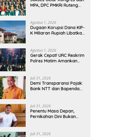
MPA, DPC PMKRI Ruteng
Apresiasi Dukungan
Semua Pihak
Agustus 1, 2026
Dugaan Korupsi Dana KIP-
K Miliaran Rupiah Libatkan
Oknum Pegawai Stipas
Santu Sirilus Ruteng
Agustus 1, 2026
Gerak Cepat! URC Reskrim
Polres Matim Amankan
Pelaku Dugaan
Pengeroyokan Di Jawang
Golo Kantar
Juli 31, 2026
​Demi Transparansi Pajak:
Bank NTT dan Bapenda
Manggarai Akselerasi
Pemasangan Tapping Box
Juli 31, 2026
Penentu Masa Depan,
Pernikahan Dini Bukan
Sekadar Pilihan
Juli 31, 2026