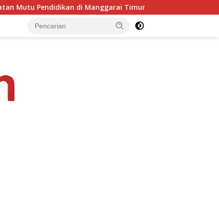
arai Timur
PKKMB Inovatif, Komitmen Kampus STIPAS St.