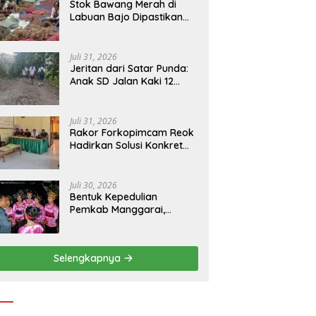
Stok Bawang Merah di
Labuan Bajo Dipastikan
Tetap Aman, Kualitas
Terbaik dan Harga Murah,
Masyarakat Apresiasi
Juli 31, 2026
Peran Ninonk
Jeritan dari Satar Punda:
Anak SD Jalan Kaki 12
Kilometer, Seberangi
Sungai dan Hutan Demi
Sekolah, Warga Desak
Juli 31, 2026
Bupati Manggarai Timur
Rakor Forkopimcam Reok
Bertindak
Hadirkan Solusi Konkret
BBM Subsidi, Jadi Harapan
Baru Petani dan Nelayan
Juli 30, 2026
Bentuk Kepedulian
Pemkab Manggarai,
Bupati Hery Nabit
Sambangi Kontingen
Jamda X NTT dan Titip
Selengkapnya
Pesan Jati Diri