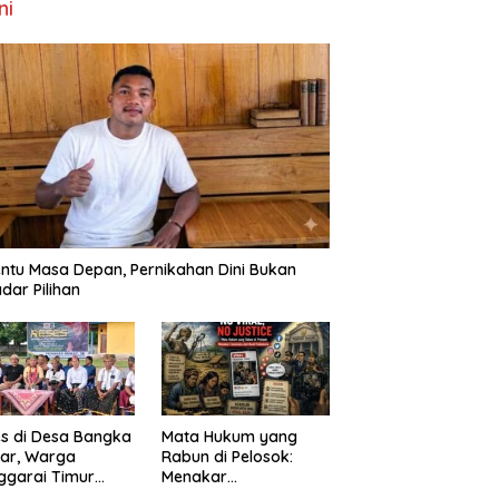
ni
ntu Masa Depan, Pernikahan Dini Bukan
dar Pilihan
s di Desa Bangka
Mata Hukum yang
ar, Warga
Rabun di Pelosok:
ggarai Timur
Menakar
ta DPRD NTT
FenomenaNo Viral –