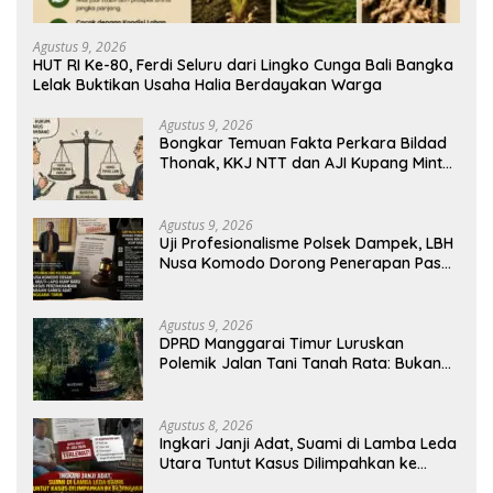
Agustus 9, 2026
HUT RI Ke-80, Ferdi Seluru dari Lingko Cunga Bali Bangka
Lelak Buktikan Usaha Halia Berdayakan Warga
Agustus 9, 2026
Bongkar Temuan Fakta Perkara Bildad
Thonak, KKJ NTT dan AJI Kupang Minta
Pers Kedepankan Verifikasi
Agustus 9, 2026
Uji Profesionalisme Polsek Dampek, LBH
Nusa Komodo Dorong Penerapan Pasal
Berlapis dalam Kasus YN : Dugaan
Perzinahan dan Pengabaian Sanksi Adat
Agustus 9, 2026
DPRD Manggarai Timur Luruskan
Polemik Jalan Tani Tanah Rata: Bukan
PPL, Pemilik Lahan yang Tak Beri Izin
Agustus 8, 2026
Ingkari Janji Adat, Suami di Lamba Leda
Utara Tuntut Kasus Dilimpahkan ke
Kejaksaan