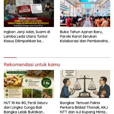
Pengabaian Sanksi Adat
Ingkari Janji Adat, Suami di
Buka Tahun Ajaran Baru,
Lamba Leda Utara Tuntut
Paroki Karot Serukan
Kasus Dilimpahkan ke
Kolaborasi dan Pembenahan
Kejaksaan
Ekosistem Pendidikan
Rekomendasi untuk kamu
HUT RI Ke-80, Ferdi Seluru
Bongkar Temuan Fakta
dari Lingko Cunga Bali
Perkara Bildad Thonak, KKJ
Bangka Lelak Buktikan
NTT dan AJI Kupang Minta