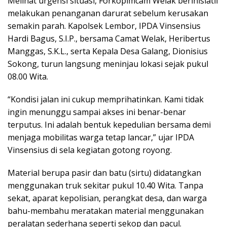
Melihat urgensi situasi, Forkopimcam Welak berinisiatif
melakukan penanganan darurat sebelum kerusakan
semakin parah. Kapolsek Lembor, IPDA Vinsensius
Hardi Bagus, S.I.P., bersama Camat Welak, Heribertus
Manggas, S.K.L., serta Kepala Desa Galang, Dionisius
Sokong, turun langsung meninjau lokasi sejak pukul
08.00 Wita.
“Kondisi jalan ini cukup memprihatinkan. Kami tidak
ingin menunggu sampai akses ini benar-benar
terputus. Ini adalah bentuk kepedulian bersama demi
menjaga mobilitas warga tetap lancar,” ujar IPDA
Vinsensius di sela kegiatan gotong royong.
Material berupa pasir dan batu (sirtu) didatangkan
menggunakan truk sekitar pukul 10.40 Wita. Tanpa
sekat, aparat kepolisian, perangkat desa, dan warga
bahu-membahu meratakan material menggunakan
peralatan sederhana seperti sekop dan pacul.