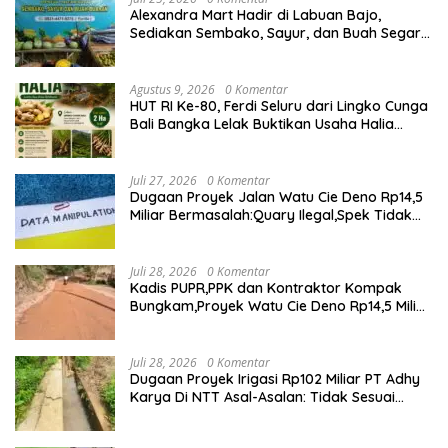
Alexandra Mart Hadir di Labuan Bajo,
Sediakan Sembako, Sayur, dan Buah Segar
dengan Harga Bersahabat
Agustus 9, 2026
0 Komentar
HUT RI Ke-80, Ferdi Seluru dari Lingko Cunga
Bali Bangka Lelak Buktikan Usaha Halia
Berdayakan Warga
Juli 27, 2026
0 Komentar
Dugaan Proyek Jalan Watu Cie Deno Rp14,5
Miliar Bermasalah:Quary Ilegal,Spek Tidak
Sesuai,Lab Tidak Terakreditasi
Juli 28, 2026
0 Komentar
Kadis PUPR,PPK dan Kontraktor Kompak
Bungkam,Proyek Watu Cie Deno Rp14,5 Miliar
Terus Jadi Sorotan
Juli 28, 2026
0 Komentar
Dugaan Proyek Irigasi Rp102 Miliar PT Adhy
Karya Di NTT Asal-Asalan: Tidak Sesuai
Spek,Diduga Dibackup APH