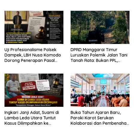
Usaha Halia Berdayakan
Pers Kedepankan Verifikasi
Warga
Uji Profesionalisme Polsek
DPRD Manggarai Timur
Dampek, LBH Nusa Komodo
Luruskan Polemik Jalan Tani
Dorong Penerapan Pasal
Tanah Rata: Bukan PPL,
Berlapis dalam Kasus YN :
Pemilik Lahan yang Tak Beri
Dugaan Perzinahan dan
Izin
Pengabaian Sanksi Adat
Ingkari Janji Adat, Suami di
Buka Tahun Ajaran Baru,
Lamba Leda Utara Tuntut
Paroki Karot Serukan
Kasus Dilimpahkan ke
Kolaborasi dan Pembenahan
Kejaksaan
Ekosistem Pendidikan