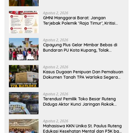
Kucurkan Rp100 Juta untuk Dukung
Generasi Berkarakter
Agustus 2, 2026
GMNI Manggarai Barat: Jangan
Terjebak Polemik ‘Raja Timur’, Kritisi
Kebijakan yang Berdampak bagi
Rakyat
Agustus 2, 2026
Cipayung Plus Gelar Mimbar Bebas di
Bundaran PU Kota Kupang, Tolak
Penyematan Gelar “Raja Timor” kepada
Jokowi
Agustus 2, 2026
Kasus Dugaan Penipuan Dan Pemalsuan
Dokumen Tanah TPA Warloka Segera
Masuk Tahap Gelar Perkara,
Penyelidikan Polres Manggarai Barat
Memasuki Fase Krusial
Agustus 2, 2026
Terendus! Pemilik Toko Besar Ruteng
Diduga Aktor Kunci Jaringan Rokok
Ilegal King Garet Di Flores
Agustus 2, 2026
Mahasiswa KKN Unika St. Paulus Ruteng
Edukasi Kesehatan Mental dan P3K bagi