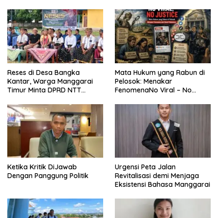
Reses di Desa Bangka
Mata Hukum yang Rabun di
Kantar, Warga Manggarai
Pelosok: Menakar
Timur Minta DPRD NTT
FenomenaNo Viral – No
Perjuangkan Pencabutan
Justice dari Bumi Flobamora
Pergub Larangan Beli BBM
Bersubsidi Bagi Penunggak
Pajak
Ketika Kritik DiJawab
Urgensi Peta Jalan
Dengan Panggung Politik
Revitalisasi demi Menjaga
Eksistensi Bahasa Manggarai