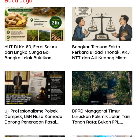
Baca Juga
HUT RI Ke-80, Ferdi Seluru
Bongkar Temuan Fakta
dari Lingko Cunga Bali
Perkara Bildad Thonak, KKJ
Bangka Lelak Buktikan
NTT dan AJI Kupang Minta
Usaha Halia Berdayakan
Pers Kedepankan Verifikasi
Warga
Uji Profesionalisme Polsek
DPRD Manggarai Timur
Dampek, LBH Nusa Komodo
Luruskan Polemik Jalan Tani
Dorong Penerapan Pasal
Tanah Rata: Bukan PPL,
Berlapis dalam Kasus YN :
Pemilik Lahan yang Tak Beri
Dugaan Perzinahan dan
Izin