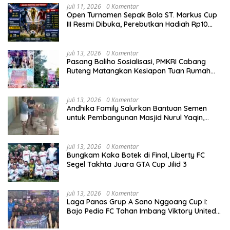
Juli 11, 2026
0 Komentar
Open Turnamen Sepak Bola ST. Markus Cup
III Resmi Dibuka, Perebutkan Hadiah Rp10
Juta
Juli 13, 2026
0 Komentar
Pasang Baliho Sosialisasi, PMKRI Cabang
Ruteng Matangkan Kesiapan Tuan Rumah
Kongres dan MPA Nasional
Juli 13, 2026
0 Komentar
Andhika Family Salurkan Bantuan Semen
untuk Pembangunan Masjid Nurul Yaqin,
Wujud Nyata Kepedulian terhadap Rumah
Ibadah
Juli 13, 2026
0 Komentar
Bungkam Kaka Botek di Final, Liberty FC
Segel Takhta Juara GTA Cup Jilid 3
Juli 13, 2026
0 Komentar
Laga Panas Grup A Sano Nggoang Cup I:
Bajo Pedia FC Tahan Imbang Viktory United
1-1, Pelatih dan Manajemen Puji Sportivitas
Tim