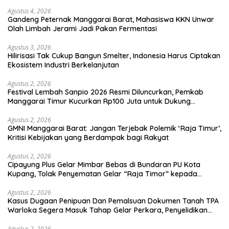
Agustus 4, 2026
Gandeng Peternak Manggarai Barat, Mahasiswa KKN Unwar
Olah Limbah Jerami Jadi Pakan Fermentasi
Agustus 3, 2026
Hilirisasi Tak Cukup Bangun Smelter, Indonesia Harus Ciptakan
Ekosistem Industri Berkelanjutan
Agustus 2, 2026
Festival Lembah Sanpio 2026 Resmi Diluncurkan, Pemkab
Manggarai Timur Kucurkan Rp100 Juta untuk Dukung
Generasi Berkarakter
Agustus 2, 2026
GMNI Manggarai Barat: Jangan Terjebak Polemik ‘Raja Timur’,
Kritisi Kebijakan yang Berdampak bagi Rakyat
Agustus 2, 2026
Cipayung Plus Gelar Mimbar Bebas di Bundaran PU Kota
Kupang, Tolak Penyematan Gelar “Raja Timor” kepada
Jokowi
Agustus 2, 2026
Kasus Dugaan Penipuan Dan Pemalsuan Dokumen Tanah TPA
Warloka Segera Masuk Tahap Gelar Perkara, Penyelidikan
Polres Manggarai Barat Memasuki Fase Krusial
Agustus 2, 2026