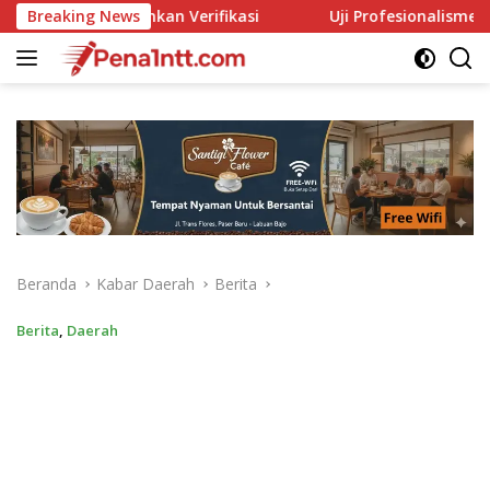
Langsung
si
Breaking News
Uji Profesionalisme Polsek Dampek, LBH Nusa Komod
ke
konten
Beranda
Kabar Daerah
Berita
Berita
,
Daerah