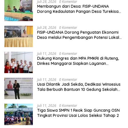
Juli 28, 2026
0 Komentar
Membangun dari Desa: FISIP-UNDANA
Dorong Kedaulatan Pangan Desa Turekisa
melalui Rekayasa Model Berbasis Modal
Sosial
Juli 28, 2026
0 Komentar
FISIP-UNDANA Dorong Penguatan Ekonomi
Desa melalui Pengembangan Potensi Lokal
dan Kelembagaan BUMDes di Kelurahan
Mangulewa
Juli 11, 2026
0 Komentar
Dukung Kongres dan MPA PMKRI di Ruteng,
Dinkes Manggarai Siapkan Layanan
Kesehatan Gratis
Juli 11, 2026
0 Komentar
Usai Dilantik Jadi Sekda, Dedikasi Winsesius
Tala Berbuah Bantuan 10 Gedung Sekolah
dari Astra
Juli 11, 2026
0 Komentar
Tiga Siswa SMPN 1 Reok Siap Guncang OSN
Tingkat Provinsi Usai Lolos Seleksi Tahap 2