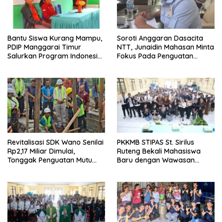
Bantu Siswa Kurang Mampu,
Soroti Anggaran Dasacita
PDIP Manggarai Timur
NTT, Junaidin Mahasan Minta
Salurkan Program Indonesia
Fokus Pada Penguatan
Pintar
Kompetensi Dasar Peserta
Didik
Revitalisasi SDK Wano Senilai
PKKMB STIPAS St. Sirilus
Rp2,17 Miliar Dimulai,
Ruteng Bekali Mahasiswa
Tonggak Penguatan Mutu
Baru dengan Wawasan
Pendidikan di Manggarai
Akademik dan Jiwa
Timur
Organisasi