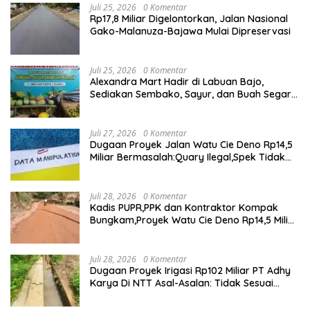
Juli 25, 2026
0 Komentar
Rp17,8 Miliar Digelontorkan, Jalan Nasional
Gako-Malanuza-Bajawa Mulai Dipreservasi
Juli 25, 2026
0 Komentar
Alexandra Mart Hadir di Labuan Bajo,
Sediakan Sembako, Sayur, dan Buah Segar
dengan Harga Bersahabat
Juli 27, 2026
0 Komentar
Dugaan Proyek Jalan Watu Cie Deno Rp14,5
Miliar Bermasalah:Quary Ilegal,Spek Tidak
Sesuai,Lab Tidak Terakreditasi
Juli 28, 2026
0 Komentar
Kadis PUPR,PPK dan Kontraktor Kompak
Bungkam,Proyek Watu Cie Deno Rp14,5 Miliar
Terus Jadi Sorotan
Juli 28, 2026
0 Komentar
Dugaan Proyek Irigasi Rp102 Miliar PT Adhy
Karya Di NTT Asal-Asalan: Tidak Sesuai
Spek,Diduga Dibackup APH