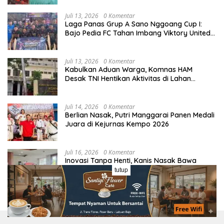
Juli 13, 2026
0 Komentar
Laga Panas Grup A Sano Nggoang Cup I:
Bajo Pedia FC Tahan Imbang Viktory United
1-1, Pelatih dan Manajemen Puji Sportivitas
Tim
Juli 13, 2026
0 Komentar
Kabulkan Aduan Warga, Komnas HAM
Desak TNI Hentikan Aktivitas di Lahan
Sengketa Tonggurambang
Juli 14, 2026
0 Komentar
Berlian Nasak, Putri Manggarai Panen Medali
Juara di Kejurnas Kempo 2026
Juli 16, 2026
0 Komentar
Inovasi Tanpa Henti, Kanis Nasak Bawa
Bapenda Manggarai Masuk Era Retribusi
tutup
Digital