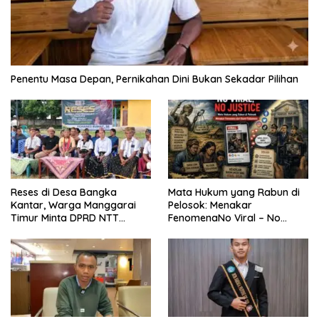
Penentu Masa Depan, Pernikahan Dini Bukan Sekadar Pilihan
Reses di Desa Bangka
Mata Hukum yang Rabun di
Kantar, Warga Manggarai
Pelosok: Menakar
Timur Minta DPRD NTT
FenomenaNo Viral – No
Perjuangkan Pencabutan
Justice dari Bumi Flobamora
Pergub Larangan Beli BBM
Bersubsidi Bagi Penunggak
Pajak