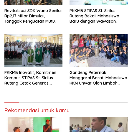
Revitalisasi SDK Wano Senilai
PKKMB STIPAS St. Sirilus
Rp2,17 Miliar Dimulai,
Ruteng Bekali Mahasiswa
Tonggak Penguatan Mutu
Baru dengan Wawasan
Pendidikan di Manggarai
Akademik dan Jiwa
Timur
Organisasi
PKKMB Inovatif, Komitmen
Gandeng Peternak
Kampus STIPAS St. Sirilus
Manggarai Barat, Mahasiswa
Ruteng Cetak Generasi
KKN Unwar Olah Limbah
Cerdas dan Berkarakter
Jerami Jadi Pakan
Fermentasi
Rekomendasi untuk kamu