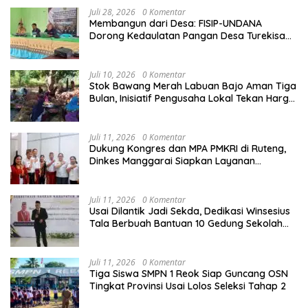
Juli 28, 2026
0 Komentar
Membangun dari Desa: FISIP-UNDANA
Dorong Kedaulatan Pangan Desa Turekisa
melalui Rekayasa Model Berbasis Modal
Sosial
Juli 10, 2026
0 Komentar
Stok Bawang Merah Labuan Bajo Aman Tiga
Bulan, Inisiatif Pengusaha Lokal Tekan Harga
dan Buka Lapangan Kerja
Juli 11, 2026
0 Komentar
Dukung Kongres dan MPA PMKRI di Ruteng,
Dinkes Manggarai Siapkan Layanan
Kesehatan Gratis
Juli 11, 2026
0 Komentar
Usai Dilantik Jadi Sekda, Dedikasi Winsesius
Tala Berbuah Bantuan 10 Gedung Sekolah
dari Astra
Juli 11, 2026
0 Komentar
Tiga Siswa SMPN 1 Reok Siap Guncang OSN
Tingkat Provinsi Usai Lolos Seleksi Tahap 2