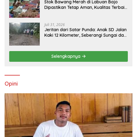
Stok Bawang Merah di Labuan Bajo
Dipastikan Tetap Aman, Kualitas Terbaik
dan Harga Murah, Masyarakat Apresiasi
Peran Ninonk
Juli 31, 2026
Jeritan dari Satar Punda: Anak SD Jalan
Kaki 12 Kilometer, Seberangi Sungai dan
Hutan Demi Sekolah, Warga Desak
Bupati Manggarai Timur Bertindak
Selengkapnya
Opini