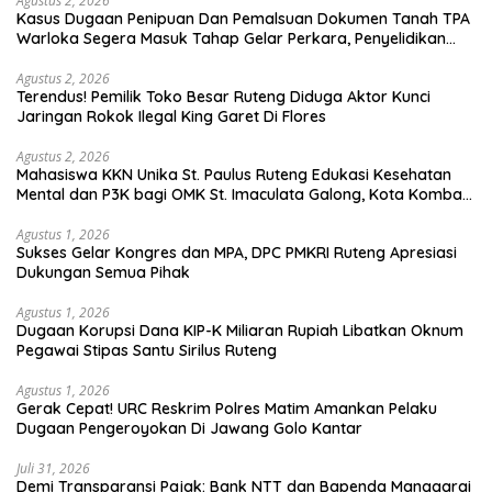
Agustus 2, 2026
Kasus Dugaan Penipuan Dan Pemalsuan Dokumen Tanah TPA
Warloka Segera Masuk Tahap Gelar Perkara, Penyelidikan
Polres Manggarai Barat Memasuki Fase Krusial
Agustus 2, 2026
Terendus! Pemilik Toko Besar Ruteng Diduga Aktor Kunci
Jaringan Rokok Ilegal King Garet Di Flores
Agustus 2, 2026
Mahasiswa KKN Unika St. Paulus Ruteng Edukasi Kesehatan
Mental dan P3K bagi OMK St. Imaculata Galong, Kota Komba
Utara
Agustus 1, 2026
Sukses Gelar Kongres dan MPA, DPC PMKRI Ruteng Apresiasi
Dukungan Semua Pihak
Agustus 1, 2026
Dugaan Korupsi Dana KIP-K Miliaran Rupiah Libatkan Oknum
Pegawai Stipas Santu Sirilus Ruteng
Agustus 1, 2026
Gerak Cepat! URC Reskrim Polres Matim Amankan Pelaku
Dugaan Pengeroyokan Di Jawang Golo Kantar
Juli 31, 2026
​Demi Transparansi Pajak: Bank NTT dan Bapenda Manggarai