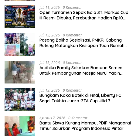
Juli 11, 2026
0 Komentar
Open Turnamen Sepak Bola ST. Markus Cup
III Resmi Dibuka, Perebutkan Hadiah Rp10
Juta
Juli 13, 2026
0 Komentar
Pasang Baliho Sosialisasi, PMKRI Cabang
Ruteng Matangkan Kesiapan Tuan Rumah
Kongres dan MPA Nasional
Juli 13, 2026
0 Komentar
Andhika Family Salurkan Bantuan Semen
untuk Pembangunan Masjid Nurul Yaqin,
Wujud Nyata Kepedulian terhadap Rumah
Ibadah
Juli 13, 2026
0 Komentar
Bungkam Kaka Botek di Final, Liberty FC
Segel Takhta Juara GTA Cup Jilid 3
Agustus 7, 2026
0 Komentar
Bantu Siswa Kurang Mampu, PDIP Manggarai
Timur Salurkan Program Indonesia Pintar