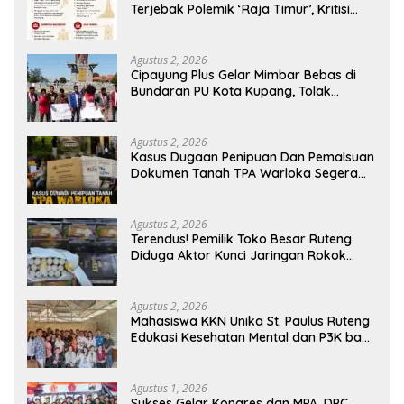
Terjebak Polemik ‘Raja Timur’, Kritisi
Kebijakan yang Berdampak bagi
Rakyat
Agustus 2, 2026
Cipayung Plus Gelar Mimbar Bebas di
Bundaran PU Kota Kupang, Tolak
Penyematan Gelar “Raja Timor” kepada
Jokowi
Agustus 2, 2026
Kasus Dugaan Penipuan Dan Pemalsuan
Dokumen Tanah TPA Warloka Segera
Masuk Tahap Gelar Perkara,
Penyelidikan Polres Manggarai Barat
Memasuki Fase Krusial
Agustus 2, 2026
Terendus! Pemilik Toko Besar Ruteng
Diduga Aktor Kunci Jaringan Rokok
Ilegal King Garet Di Flores
Agustus 2, 2026
Mahasiswa KKN Unika St. Paulus Ruteng
Edukasi Kesehatan Mental dan P3K bagi
OMK St. Imaculata Galong, Kota Komba
Utara
Agustus 1, 2026
Sukses Gelar Kongres dan MPA, DPC