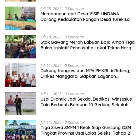
Juli 28, 2026
0 Komentar
Membangun dari Desa: FISIP-UNDANA
Dorong Kedaulatan Pangan Desa Turekisa
melalui Rekayasa Model Berbasis Modal
Sosial
Juli 10, 2026
0 Komentar
Stok Bawang Merah Labuan Bajo Aman Tiga
Bulan, Inisiatif Pengusaha Lokal Tekan Harga
dan Buka Lapangan Kerja
Juli 11, 2026
0 Komentar
Dukung Kongres dan MPA PMKRI di Ruteng,
Dinkes Manggarai Siapkan Layanan
Kesehatan Gratis
Juli 11, 2026
0 Komentar
Usai Dilantik Jadi Sekda, Dedikasi Winsesius
Tala Berbuah Bantuan 10 Gedung Sekolah
dari Astra
Juli 11, 2026
0 Komentar
Tiga Siswa SMPN 1 Reok Siap Guncang OSN
Tingkat Provinsi Usai Lolos Seleksi Tahap 2