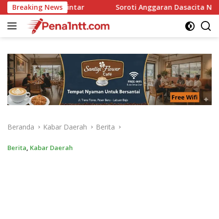
Langsung
Breaking News
Soroti Anggaran Dasacita NTT, Junaidin Mahasan Minta Fo
ke
konten
Beranda
Kabar Daerah
Berita
Berita
,
Kabar Daerah