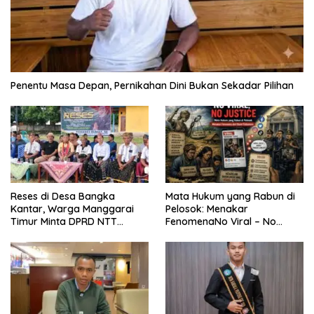
Penentu Masa Depan, Pernikahan Dini Bukan Sekadar Pilihan
Reses di Desa Bangka
Mata Hukum yang Rabun di
Kantar, Warga Manggarai
Pelosok: Menakar
Timur Minta DPRD NTT
FenomenaNo Viral – No
Perjuangkan Pencabutan
Justice dari Bumi Flobamora
Pergub Larangan Beli BBM
Bersubsidi Bagi Penunggak
Pajak