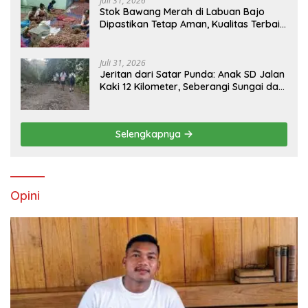
Juli 31, 2026
Stok Bawang Merah di Labuan Bajo
Dipastikan Tetap Aman, Kualitas Terbaik
dan Harga Murah, Masyarakat Apresiasi
Peran Ninonk
Juli 31, 2026
Jeritan dari Satar Punda: Anak SD Jalan
Kaki 12 Kilometer, Seberangi Sungai dan
Hutan Demi Sekolah, Warga Desak
Bupati Manggarai Timur Bertindak
Selengkapnya
Opini