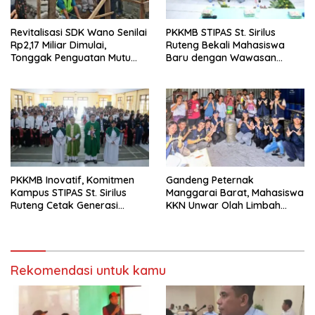
Revitalisasi SDK Wano Senilai
PKKMB STIPAS St. Sirilus
Rp2,17 Miliar Dimulai,
Ruteng Bekali Mahasiswa
Tonggak Penguatan Mutu
Baru dengan Wawasan
Pendidikan di Manggarai
Akademik dan Jiwa
Timur
Organisasi
PKKMB Inovatif, Komitmen
Gandeng Peternak
Kampus STIPAS St. Sirilus
Manggarai Barat, Mahasiswa
Ruteng Cetak Generasi
KKN Unwar Olah Limbah
Cerdas dan Berkarakter
Jerami Jadi Pakan
Fermentasi
Rekomendasi untuk kamu