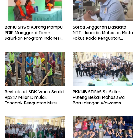
Bantu Siswa Kurang Mampu,
Soroti Anggaran Dasacita
PDIP Manggarai Timur
NTT, Junaidin Mahasan Minta
Salurkan Program Indonesia
Fokus Pada Penguatan
Pintar
Kompetensi Dasar Peserta
Didik
Revitalisasi SDK Wano Senilai
PKKMB STIPAS St. Sirilus
Rp2,17 Miliar Dimulai,
Ruteng Bekali Mahasiswa
Tonggak Penguatan Mutu
Baru dengan Wawasan
Pendidikan di Manggarai
Akademik dan Jiwa
Timur
Organisasi