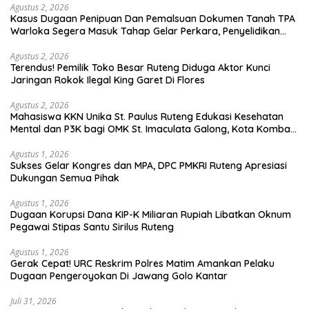
Agustus 2, 2026
Kasus Dugaan Penipuan Dan Pemalsuan Dokumen Tanah TPA
Warloka Segera Masuk Tahap Gelar Perkara, Penyelidikan
Polres Manggarai Barat Memasuki Fase Krusial
Agustus 2, 2026
Terendus! Pemilik Toko Besar Ruteng Diduga Aktor Kunci
Jaringan Rokok Ilegal King Garet Di Flores
Agustus 2, 2026
Mahasiswa KKN Unika St. Paulus Ruteng Edukasi Kesehatan
Mental dan P3K bagi OMK St. Imaculata Galong, Kota Komba
Utara
Agustus 1, 2026
Sukses Gelar Kongres dan MPA, DPC PMKRI Ruteng Apresiasi
Dukungan Semua Pihak
Agustus 1, 2026
Dugaan Korupsi Dana KIP-K Miliaran Rupiah Libatkan Oknum
Pegawai Stipas Santu Sirilus Ruteng
Agustus 1, 2026
Gerak Cepat! URC Reskrim Polres Matim Amankan Pelaku
Dugaan Pengeroyokan Di Jawang Golo Kantar
Juli 31, 2026