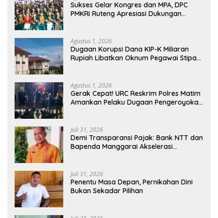
Sukses Gelar Kongres dan MPA, DPC
PMKRI Ruteng Apresiasi Dukungan
Semua Pihak
Agustus 1, 2026
Dugaan Korupsi Dana KIP-K Miliaran
Rupiah Libatkan Oknum Pegawai Stipas
Santu Sirilus Ruteng
Agustus 1, 2026
Gerak Cepat! URC Reskrim Polres Matim
Amankan Pelaku Dugaan Pengeroyokan
Di Jawang Golo Kantar
Juli 31, 2026
​Demi Transparansi Pajak: Bank NTT dan
Bapenda Manggarai Akselerasi
Pemasangan Tapping Box
Juli 31, 2026
Penentu Masa Depan, Pernikahan Dini
Bukan Sekadar Pilihan