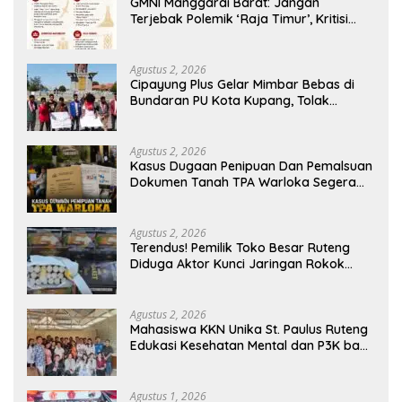
GMNI Manggarai Barat: Jangan
Terjebak Polemik ‘Raja Timur’, Kritisi
Kebijakan yang Berdampak bagi
Rakyat
Agustus 2, 2026
Cipayung Plus Gelar Mimbar Bebas di
Bundaran PU Kota Kupang, Tolak
Penyematan Gelar “Raja Timor” kepada
Jokowi
Agustus 2, 2026
Kasus Dugaan Penipuan Dan Pemalsuan
Dokumen Tanah TPA Warloka Segera
Masuk Tahap Gelar Perkara,
Penyelidikan Polres Manggarai Barat
Memasuki Fase Krusial
Agustus 2, 2026
Terendus! Pemilik Toko Besar Ruteng
Diduga Aktor Kunci Jaringan Rokok
Ilegal King Garet Di Flores
Agustus 2, 2026
Mahasiswa KKN Unika St. Paulus Ruteng
Edukasi Kesehatan Mental dan P3K bagi
OMK St. Imaculata Galong, Kota Komba
Utara
Agustus 1, 2026