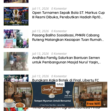
Juli 11, 2026
0 Komentar
Open Turnamen Sepak Bola ST. Markus Cup
III Resmi Dibuka, Perebutkan Hadiah Rp10
Juta
Juli 13, 2026
0 Komentar
Pasang Baliho Sosialisasi, PMKRI Cabang
Ruteng Matangkan Kesiapan Tuan Rumah
Kongres dan MPA Nasional
Juli 13, 2026
0 Komentar
Andhika Family Salurkan Bantuan Semen
untuk Pembangunan Masjid Nurul Yaqin,
Wujud Nyata Kepedulian terhadap Rumah
Ibadah
Juli 13, 2026
0 Komentar
Bungkam Kaka Botek di Final, Liberty FC
tutup
Segel Takhta Juara GTA Cup Jilid 3
Agustus 7, 2026
0 Komentar
Bantu Siswa Kurang Mampu, PDIP Manggarai
Timur Salurkan Program Indonesia Pintar