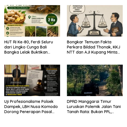
Nasional Di Flores Barat
HUT RI Ke-80, Ferdi Seluru
Bongkar Temuan Fakta
dari Lingko Cunga Bali
Perkara Bildad Thonak, KKJ
Bangka Lelak Buktikan
NTT dan AJI Kupang Minta
Usaha Halia Berdayakan
Pers Kedepankan Verifikasi
Warga
Uji Profesionalisme Polsek
DPRD Manggarai Timur
Dampek, LBH Nusa Komodo
Luruskan Polemik Jalan Tani
Dorong Penerapan Pasal
Tanah Rata: Bukan PPL,
Berlapis dalam Kasus YN :
Pemilik Lahan yang Tak Beri
Dugaan Perzinahan dan
Izin