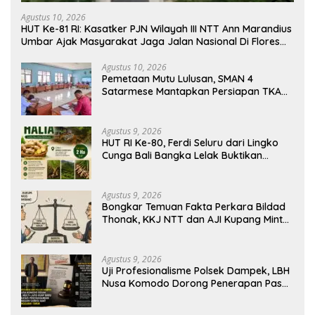
Agustus 10, 2026
HUT Ke-81 RI: Kasatker PJN Wilayah III NTT Ann Marandius
Umbar Ajak Masyarakat Jaga Jalan Nasional Di Flores
Barat
Agustus 10, 2026
Pemetaan Mutu Lulusan, SMAN 4
Satarmese Mantapkan Persiapan TKA
2026
Agustus 9, 2026
HUT RI Ke-80, Ferdi Seluru dari Lingko
Cunga Bali Bangka Lelak Buktikan
Usaha Halia Berdayakan Warga
Agustus 9, 2026
Bongkar Temuan Fakta Perkara Bildad
Thonak, KKJ NTT dan AJI Kupang Minta
Pers Kedepankan Verifikasi
Agustus 9, 2026
Uji Profesionalisme Polsek Dampek, LBH
Nusa Komodo Dorong Penerapan Pasal
Berlapis dalam Kasus YN : Dugaan
Perzinahan dan Pengabaian Sanksi Adat