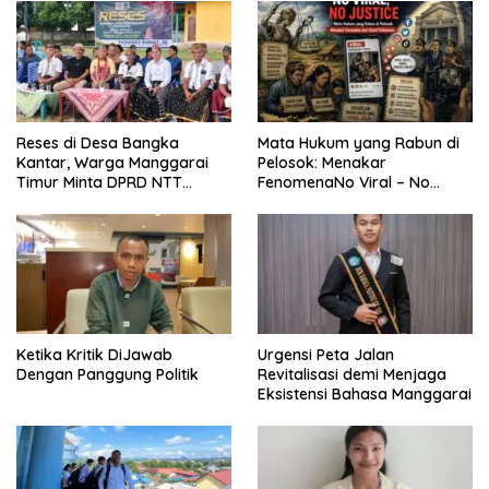
Reses di Desa Bangka
Mata Hukum yang Rabun di
Kantar, Warga Manggarai
Pelosok: Menakar
Timur Minta DPRD NTT
FenomenaNo Viral – No
Perjuangkan Pencabutan
Justice dari Bumi Flobamora
Pergub Larangan Beli BBM
Bersubsidi Bagi Penunggak
Pajak
Ketika Kritik DiJawab
Urgensi Peta Jalan
Dengan Panggung Politik
Revitalisasi demi Menjaga
Eksistensi Bahasa Manggarai