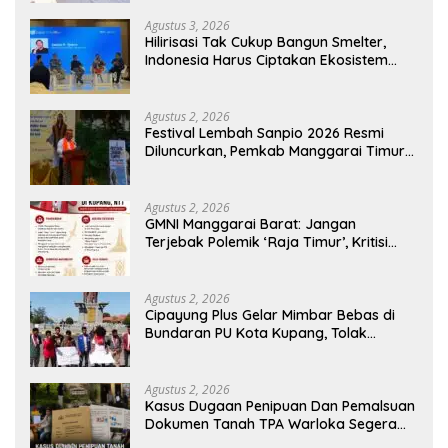
Agustus 3, 2026
Hilirisasi Tak Cukup Bangun Smelter,
Indonesia Harus Ciptakan Ekosistem
Industri Berkelanjutan
Agustus 2, 2026
Festival Lembah Sanpio 2026 Resmi
Diluncurkan, Pemkab Manggarai Timur
Kucurkan Rp100 Juta untuk Dukung
Generasi Berkarakter
Agustus 2, 2026
GMNI Manggarai Barat: Jangan
Terjebak Polemik ‘Raja Timur’, Kritisi
Kebijakan yang Berdampak bagi
Rakyat
Agustus 2, 2026
Cipayung Plus Gelar Mimbar Bebas di
Bundaran PU Kota Kupang, Tolak
Penyematan Gelar “Raja Timor” kepada
Jokowi
Agustus 2, 2026
Kasus Dugaan Penipuan Dan Pemalsuan
Dokumen Tanah TPA Warloka Segera
Masuk Tahap Gelar Perkara,