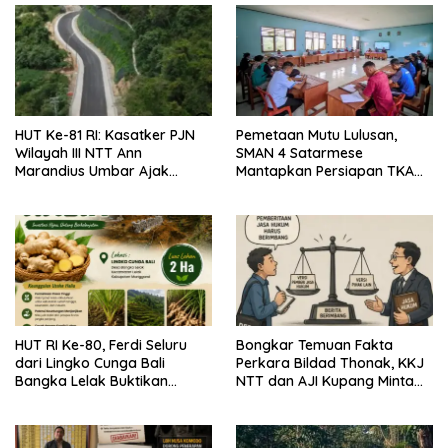
HUT Ke-81 RI: Kasatker PJN
Pemetaan Mutu Lulusan,
Wilayah III NTT Ann
SMAN 4 Satarmese
Marandius Umbar Ajak
Mantapkan Persiapan TKA
Masyarakat Jaga Jalan
2026
Nasional Di Flores Barat
HUT RI Ke-80, Ferdi Seluru
Bongkar Temuan Fakta
dari Lingko Cunga Bali
Perkara Bildad Thonak, KKJ
Bangka Lelak Buktikan
NTT dan AJI Kupang Minta
Usaha Halia Berdayakan
Pers Kedepankan Verifikasi
Warga