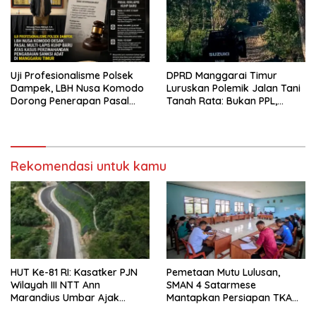
Uji Profesionalisme Polsek
DPRD Manggarai Timur
Dampek, LBH Nusa Komodo
Luruskan Polemik Jalan Tani
Dorong Penerapan Pasal
Tanah Rata: Bukan PPL,
Berlapis dalam Kasus YN :
Pemilik Lahan yang Tak Beri
Dugaan Perzinahan dan
Izin
Pengabaian Sanksi Adat
Rekomendasi untuk kamu
HUT Ke-81 RI: Kasatker PJN
Pemetaan Mutu Lulusan,
Wilayah III NTT Ann
SMAN 4 Satarmese
Marandius Umbar Ajak
Mantapkan Persiapan TKA
Masyarakat Jaga Jalan
2026