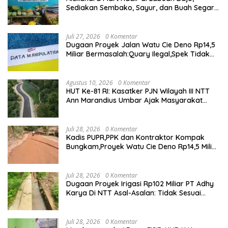
Sediakan Sembako, Sayur, dan Buah Segar
dengan Harga Bersahabat
Juli 27, 2026
0 Komentar
Dugaan Proyek Jalan Watu Cie Deno Rp14,5
Miliar Bermasalah:Quary Ilegal,Spek Tidak
Sesuai,Lab Tidak Terakreditasi
Agustus 10, 2026
0 Komentar
HUT Ke-81 RI: Kasatker PJN Wilayah III NTT
Ann Marandius Umbar Ajak Masyarakat
Jaga Jalan Nasional Di Flores Barat
Juli 28, 2026
0 Komentar
Kadis PUPR,PPK dan Kontraktor Kompak
Bungkam,Proyek Watu Cie Deno Rp14,5 Miliar
Terus Jadi Sorotan
Juli 28, 2026
0 Komentar
Dugaan Proyek Irigasi Rp102 Miliar PT Adhy
Karya Di NTT Asal-Asalan: Tidak Sesuai
Spek,Diduga Dibackup APH
Juli 28, 2026
0 Komentar