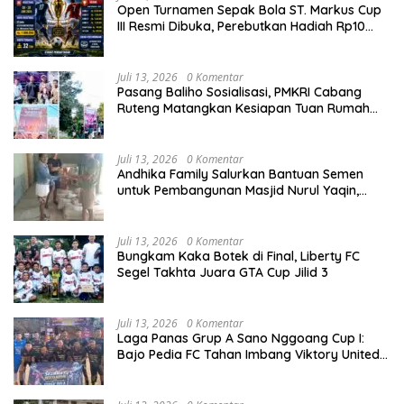
Open Turnamen Sepak Bola ST. Markus Cup
III Resmi Dibuka, Perebutkan Hadiah Rp10
Juta
Juli 13, 2026
0 Komentar
Pasang Baliho Sosialisasi, PMKRI Cabang
Ruteng Matangkan Kesiapan Tuan Rumah
Kongres dan MPA Nasional
Juli 13, 2026
0 Komentar
Andhika Family Salurkan Bantuan Semen
untuk Pembangunan Masjid Nurul Yaqin,
Wujud Nyata Kepedulian terhadap Rumah
Ibadah
Juli 13, 2026
0 Komentar
Bungkam Kaka Botek di Final, Liberty FC
Segel Takhta Juara GTA Cup Jilid 3
Juli 13, 2026
0 Komentar
Laga Panas Grup A Sano Nggoang Cup I:
Bajo Pedia FC Tahan Imbang Viktory United
1-1, Pelatih dan Manajemen Puji Sportivitas
Tim