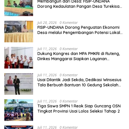
Membangun dari Desa: FISIP-UNDANA
Dorong Kedaulatan Pangan Desa Turekisa
melalui Rekayasa Model Berbasis Modal
Sosial
Juli 28, 2026
0 Komentar
FISIP-UNDANA Dorong Penguatan Ekonomi
Desa melalui Pengembangan Potensi Lokal
dan Kelembagaan BUMDes di Kelurahan
Mangulewa
Juli 11, 2026
0 Komentar
Dukung Kongres dan MPA PMKRI di Ruteng,
Dinkes Manggarai Siapkan Layanan
Kesehatan Gratis
Juli 11, 2026
0 Komentar
Usai Dilantik Jadi Sekda, Dedikasi Winsesius
Tala Berbuah Bantuan 10 Gedung Sekolah
dari Astra
Juli 11, 2026
0 Komentar
Tiga Siswa SMPN 1 Reok Siap Guncang OSN
Tingkat Provinsi Usai Lolos Seleksi Tahap 2
Juli 11, 2026
0 Komentar