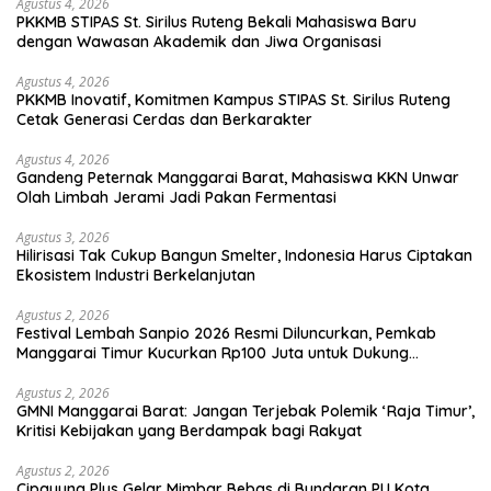
Agustus 4, 2026
PKKMB STIPAS St. Sirilus Ruteng Bekali Mahasiswa Baru
dengan Wawasan Akademik dan Jiwa Organisasi
Agustus 4, 2026
PKKMB Inovatif, Komitmen Kampus STIPAS St. Sirilus Ruteng
Cetak Generasi Cerdas dan Berkarakter
Agustus 4, 2026
Gandeng Peternak Manggarai Barat, Mahasiswa KKN Unwar
Olah Limbah Jerami Jadi Pakan Fermentasi
Agustus 3, 2026
Hilirisasi Tak Cukup Bangun Smelter, Indonesia Harus Ciptakan
Ekosistem Industri Berkelanjutan
Agustus 2, 2026
Festival Lembah Sanpio 2026 Resmi Diluncurkan, Pemkab
Manggarai Timur Kucurkan Rp100 Juta untuk Dukung
Generasi Berkarakter
Agustus 2, 2026
GMNI Manggarai Barat: Jangan Terjebak Polemik ‘Raja Timur’,
Kritisi Kebijakan yang Berdampak bagi Rakyat
Agustus 2, 2026
Cipayung Plus Gelar Mimbar Bebas di Bundaran PU Kota