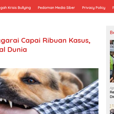
h Krisis Bullying
Pedoman Media Siber
Privacy Policy
B
garai Capai Ribuan Kasus,
l Dunia
Ag
Re
Di
Pe