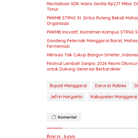
Revitalisasi SDK Wano Senilai Rp2,17 Miliar
Timur
PKKMB STIPAS St. Sirilus Ruteng Bekali M
Organisasi
PKKMB Inovatif, Komitmen Kampus STIPAS St
Gandeng Peternak Manggarai Barat, Mahas
Fermentasi
Hilirisasi Tak Cukup Bangun Smelter, Indone
Festival Lembah Sanpio 2026 Resmi Dilunc
untuk Dukung Generasi Berkarakter
Bupati Manggarai
Darurat Rabies
D
Jefrin Haryanto
Kabupaten Manggarai
Komentar
Baca Juga