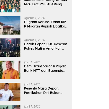
MPA, DPC PMKRI Ruteng
Apresiasi Dukungan
Semua Pihak
Agustus 1, 2026
Dugaan Korupsi Dana KIP-
K Miliaran Rupiah Libatkan
Oknum Pegawai Stipas
Santu Sirilus Ruteng
Agustus 1, 2026
Gerak Cepat! URC Reskrim
Polres Matim Amankan
Pelaku Dugaan
Pengeroyokan Di Jawang
Golo Kantar
Juli 31, 2026
​Demi Transparansi Pajak:
Bank NTT dan Bapenda
Manggarai Akselerasi
Pemasangan Tapping Box
Juli 31, 2026
Penentu Masa Depan,
Pernikahan Dini Bukan
Sekadar Pilihan
Juli 31, 2026