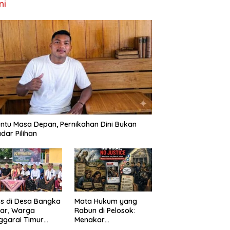
ni
ntu Masa Depan, Pernikahan Dini Bukan
dar Pilihan
s di Desa Bangka
Mata Hukum yang
ar, Warga
Rabun di Pelosok:
ggarai Timur
Menakar
ta DPRD NTT
FenomenaNo Viral –