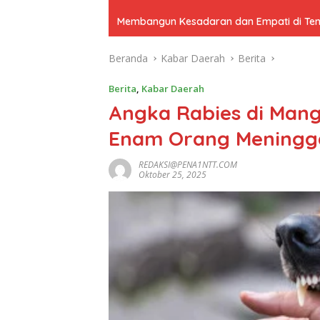
Membangun Kesadaran dan Empati di Tenga
Beranda
Kabar Daerah
Berita
Berita
,
Kabar Daerah
Angka Rabies di Mang
Enam Orang Meningga
REDAKSI@PENA1NTT.COM
Oktober 25, 2025