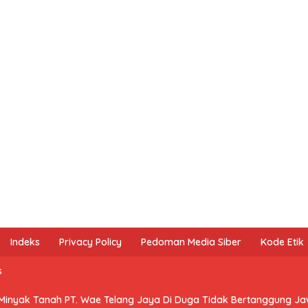
Indeks
Privacy Policy
Pedoman Media Siber
Kode Etik
s
 Minyak Tanah PT. Wae Telang Jaya Di Duga Tidak Bertanggung J