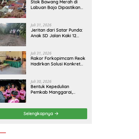
Stok Bawang Merah di
Labuan Bajo Dipastikan
Tetap Aman, Kualitas
Terbaik dan Harga Murah,
Masyarakat Apresiasi
Juli 31, 2026
Peran Ninonk
Jeritan dari Satar Punda:
Anak SD Jalan Kaki 12
Kilometer, Seberangi
Sungai dan Hutan Demi
Sekolah, Warga Desak
Juli 31, 2026
Bupati Manggarai Timur
Rakor Forkopimcam Reok
Bertindak
Hadirkan Solusi Konkret
BBM Subsidi, Jadi Harapan
Baru Petani dan Nelayan
Juli 30, 2026
Bentuk Kepedulian
Pemkab Manggarai,
Bupati Hery Nabit
Sambangi Kontingen
Jamda X NTT dan Titip
Selengkapnya
Pesan Jati Diri