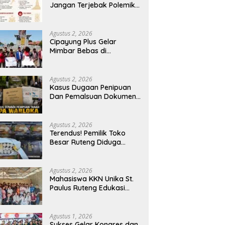
Jangan Terjebak Polemik
‘Raja Timur’, Kritisi
Kebijakan yang
Berdampak bagi Rakyat
Agustus 2, 2026
Cipayung Plus Gelar
Mimbar Bebas di
Bundaran PU Kota
Kupang, Tolak
Penyematan Gelar “Raja
Agustus 2, 2026
Timor” kepada Jokowi
Kasus Dugaan Penipuan
Dan Pemalsuan Dokumen
Tanah TPA Warloka
Segera Masuk Tahap
Gelar Perkara,
Agustus 2, 2026
Penyelidikan Polres
Terendus! Pemilik Toko
Manggarai Barat
Besar Ruteng Diduga
Memasuki Fase Krusial
Aktor Kunci Jaringan
Rokok Ilegal King Garet Di
Flores
Agustus 2, 2026
Mahasiswa KKN Unika St.
Paulus Ruteng Edukasi
Kesehatan Mental dan P3K
bagi OMK St. Imaculata
Galong, Kota Komba
Agustus 1, 2026
Utara
Sukses Gelar Kongres dan