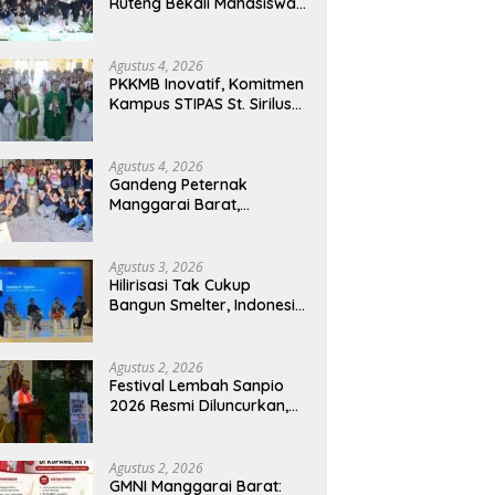
Ruteng Bekali Mahasiswa
Baru dengan Wawasan
Akademik dan Jiwa
Organisasi
Agustus 4, 2026
PKKMB Inovatif, Komitmen
Kampus STIPAS St. Sirilus
Ruteng Cetak Generasi
Cerdas dan Berkarakter
Agustus 4, 2026
Gandeng Peternak
Manggarai Barat,
Mahasiswa KKN Unwar
Olah Limbah Jerami Jadi
Pakan Fermentasi
Agustus 3, 2026
Hilirisasi Tak Cukup
Bangun Smelter, Indonesia
Harus Ciptakan Ekosistem
Industri Berkelanjutan
Agustus 2, 2026
Festival Lembah Sanpio
2026 Resmi Diluncurkan,
Pemkab Manggarai Timur
Kucurkan Rp100 Juta
untuk Dukung Generasi
Agustus 2, 2026
Berkarakter
GMNI Manggarai Barat: