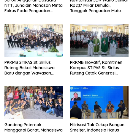
Soroti Anggaran Dasacita
Revitalisasi SDK Wano Senilai
NTT, Junaidin Mahasan Minta
Rp2,17 Miliar Dimulai,
Fokus Pada Penguatan
Tonggak Penguatan Mutu
Kompetensi Dasar Peserta
Pendidikan di Manggarai
Didik
Timur
PKKMB STIPAS St. Sirilus
PKKMB Inovatif, Komitmen
Ruteng Bekali Mahasiswa
Kampus STIPAS St. Sirilus
Baru dengan Wawasan
Ruteng Cetak Generasi
Akademik dan Jiwa
Cerdas dan Berkarakter
Organisasi
Gandeng Peternak
Hilirisasi Tak Cukup Bangun
Manggarai Barat, Mahasiswa
Smelter, Indonesia Harus