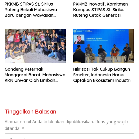
PKKMB STIPAS St. Sirilus
PKKMB Inovatif, Komitmen
Ruteng Bekali Mahasiswa
Kampus STIPAS St. Sirilus
Baru dengan Wawasan
Ruteng Cetak Generasi
Akademik dan Jiwa
Cerdas dan Berkarakter
Organisasi
Gandeng Peternak
Hilirisasi Tak Cukup Bangun
Manggarai Barat, Mahasiswa
Smelter, Indonesia Harus
KKN Unwar Olah Limbah
Ciptakan Ekosistem Industri
Jerami Jadi Pakan
Berkelanjutan
Fermentasi
Tinggalkan Balasan
Alamat email Anda tidak akan dipublikasikan.
Ruas yang wajib
ditandai
*