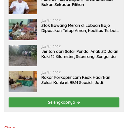
Bukan Sekadar Pilihan
Juli 31, 2026
Stok Bawang Merah di Labuan Bajo
Dipastikan Tetap Aman, Kualitas Terbaik
dan Harga Murah, Masyarakat Apresiasi
Peran Ninonk
Juli 31, 2026
Jeritan dari Satar Punda: Anak SD Jalan
Kaki 12 Kilometer, Seberangi Sungai dan
Hutan Demi Sekolah, Warga Desak
Bupati Manggarai Timur Bertindak
Juli 31, 2026
Rakor Forkopimcam Reok Hadirkan
Solusi Konkret BBM Subsidi, Jadi
Harapan Baru Petani dan Nelayan
Selengkapnya
Opini