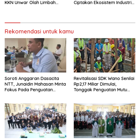
KKN Unwar Olah Limbah
Ciptakan Ekosistem Industri
Jerami Jadi Pakan
Berkelanjutan
Fermentasi
Rekomendasi untuk kamu
Soroti Anggaran Dasacita
Revitalisasi SDK Wano Senilai
NTT, Junaidin Mahasan Minta
Rp2,17 Miliar Dimulai,
Fokus Pada Penguatan
Tonggak Penguatan Mutu
Kompetensi Dasar Peserta
Pendidikan di Manggarai
Didik
Timur