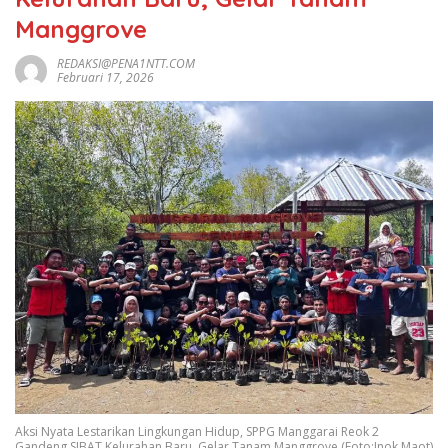
Manggrove
REDAKSI@PENA1NTT.COM
Februari 17, 2026
Aksi Nyata Lestarikan Lingkungan Hidup, SPPG Manggarai Reok 2
Gandeng SIBAT Kelurahan Baru, Gelar Tanam Manggrove (Foto:Inok Maot)