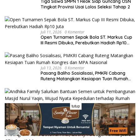
Tiga Siswa SMPN 1 Reok Siap Guncang OSN
Tingkat Provinsi Usai Lolos Seleksi Tahap 2
Juli 11, 2026
0 Komentar
Open Turnamen Sepak Bola ST. Markus Cup
III Resmi Dibuka, Perebutkan Hadiah Rp10
Juta
Juli 13, 2026
0 Komentar
Pasang Baliho Sosialisasi, PMKRI Cabang
Ruteng Matangkan Kesiapan Tuan Rumah
Kongres dan MPA Nasional
tutup
Juli 13, 2026
0 Komentar
Andhika Family Salurkan Bantuan Semen
untuk Pembangunan Masjid Nurul Yaqin,
Wujud Nyata Kepedulian terhadap Rumah
Ibadah