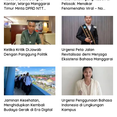
Kantar, Warga Manggarai
Pelosok: Menakar
Timur Minta DPRD NTT
FenomenaNo Viral – No
Perjuangkan Pencabutan
Justice dari Bumi Flobamora
Pergub Larangan Beli BBM
Bersubsidi Bagi Penunggak
Pajak
Ketika Kritik DiJawab
Urgensi Peta Jalan
Dengan Panggung Politik
Revitalisasi demi Menjaga
Eksistensi Bahasa Manggarai
Jaminan Kesehatan,
Urgensi Penggunaan Bahasa
Menghidupkan Kembali
Indonesia di Lingkungan
Budaya Gerak di Era Digital
Kampus