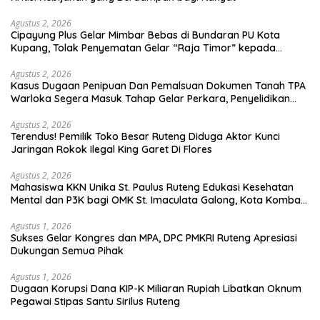
Agustus 2, 2026
Cipayung Plus Gelar Mimbar Bebas di Bundaran PU Kota
Kupang, Tolak Penyematan Gelar “Raja Timor” kepada
Jokowi
Agustus 2, 2026
Kasus Dugaan Penipuan Dan Pemalsuan Dokumen Tanah TPA
Warloka Segera Masuk Tahap Gelar Perkara, Penyelidikan
Polres Manggarai Barat Memasuki Fase Krusial
Agustus 2, 2026
Terendus! Pemilik Toko Besar Ruteng Diduga Aktor Kunci
Jaringan Rokok Ilegal King Garet Di Flores
Agustus 2, 2026
Mahasiswa KKN Unika St. Paulus Ruteng Edukasi Kesehatan
Mental dan P3K bagi OMK St. Imaculata Galong, Kota Komba
Utara
Agustus 1, 2026
Sukses Gelar Kongres dan MPA, DPC PMKRI Ruteng Apresiasi
Dukungan Semua Pihak
Agustus 1, 2026
Dugaan Korupsi Dana KIP-K Miliaran Rupiah Libatkan Oknum
Pegawai Stipas Santu Sirilus Ruteng