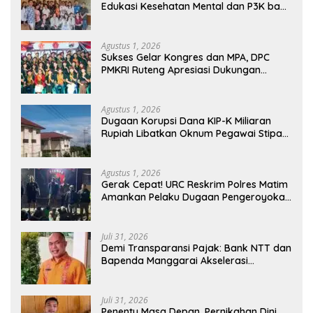
Edukasi Kesehatan Mental dan P3K bagi
OMK St. Imaculata Galong, Kota Komba
Utara
Agustus 1, 2026
Sukses Gelar Kongres dan MPA, DPC
PMKRI Ruteng Apresiasi Dukungan
Semua Pihak
Agustus 1, 2026
Dugaan Korupsi Dana KIP-K Miliaran
Rupiah Libatkan Oknum Pegawai Stipas
Santu Sirilus Ruteng
Agustus 1, 2026
Gerak Cepat! URC Reskrim Polres Matim
Amankan Pelaku Dugaan Pengeroyokan
Di Jawang Golo Kantar
Juli 31, 2026
​Demi Transparansi Pajak: Bank NTT dan
Bapenda Manggarai Akselerasi
Pemasangan Tapping Box
Juli 31, 2026
Penentu Masa Depan, Pernikahan Dini