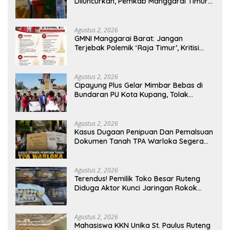
Diluncurkan, Pemkab Manggarai Timur
Kucurkan Rp100 Juta untuk Dukung
Generasi Berkarakter
Agustus 2, 2026
GMNI Manggarai Barat: Jangan
Terjebak Polemik ‘Raja Timur’, Kritisi
Kebijakan yang Berdampak bagi
Rakyat
Agustus 2, 2026
Cipayung Plus Gelar Mimbar Bebas di
Bundaran PU Kota Kupang, Tolak
Penyematan Gelar “Raja Timor” kepada
Jokowi
Agustus 2, 2026
Kasus Dugaan Penipuan Dan Pemalsuan
Dokumen Tanah TPA Warloka Segera
Masuk Tahap Gelar Perkara,
Penyelidikan Polres Manggarai Barat
Memasuki Fase Krusial
Agustus 2, 2026
Terendus! Pemilik Toko Besar Ruteng
Diduga Aktor Kunci Jaringan Rokok
Ilegal King Garet Di Flores
Agustus 2, 2026
Mahasiswa KKN Unika St. Paulus Ruteng