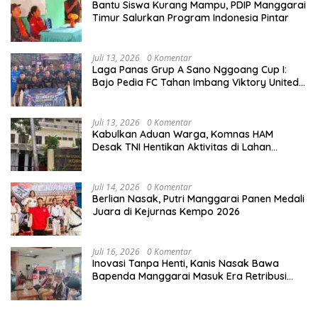
Bantu Siswa Kurang Mampu, PDIP Manggarai
Timur Salurkan Program Indonesia Pintar
Juli 13, 2026
0 Komentar
Laga Panas Grup A Sano Nggoang Cup I:
Bajo Pedia FC Tahan Imbang Viktory United
1-1, Pelatih dan Manajemen Puji Sportivitas
Tim
Juli 13, 2026
0 Komentar
Kabulkan Aduan Warga, Komnas HAM
Desak TNI Hentikan Aktivitas di Lahan
Sengketa Tonggurambang
Juli 14, 2026
0 Komentar
Berlian Nasak, Putri Manggarai Panen Medali
Juara di Kejurnas Kempo 2026
Juli 16, 2026
0 Komentar
Inovasi Tanpa Henti, Kanis Nasak Bawa
Bapenda Manggarai Masuk Era Retribusi
Digital