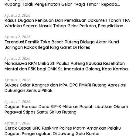
Kupang, Tolak Penyematan Gelar “Raja Timor” kepada
Jokowi
Agustus 2, 2026
Kasus Dugaan Penipuan Dan Pemalsuan Dokumen Tanah TPA
Warloka Segera Masuk Tahap Gelar Perkara, Penyelidikan
Polres Manggarai Barat Memasuki Fase Krusial
Agustus 2, 2026
Terendus! Pemilik Toko Besar Ruteng Diduga Aktor Kunci
Jaringan Rokok Ilegal King Garet Di Flores
Agustus 2, 2026
Mahasiswa KKN Unika St. Paulus Ruteng Edukasi Kesehatan
Mental dan P3K bagi OMK St. Imaculata Galong, Kota Komba
Utara
Agustus 1, 2026
Sukses Gelar Kongres dan MPA, DPC PMKRI Ruteng Apresiasi
Dukungan Semua Pihak
Agustus 1, 2026
Dugaan Korupsi Dana KIP-K Miliaran Rupiah Libatkan Oknum
Pegawai Stipas Santu Sirilus Ruteng
Agustus 1, 2026
Gerak Cepat! URC Reskrim Polres Matim Amankan Pelaku
Dugaan Pengeroyokan Di Jawang Golo Kantar