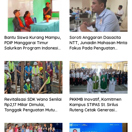
Bantu Siswa Kurang Mampu,
Soroti Anggaran Dasacita
PDIP Manggarai Timur
NTT, Junaidin Mahasan Minta
Salurkan Program Indonesia
Fokus Pada Penguatan
Pintar
Kompetensi Dasar Peserta
Didik
Revitalisasi SDK Wano Senilai
PKKMB Inovatif, Komitmen
Rp2,17 Miliar Dimulai,
Kampus STIPAS St. Sirilus
Tonggak Penguatan Mutu
Ruteng Cetak Generasi
Pendidikan di Manggarai
Cerdas dan Berkarakter
Timur