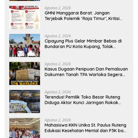
Generasi Berkarakter
Agustus 2, 2026
GMNI Manggarai Barat: Jangan
Terjebak Polemik ‘Raja Timur’, Kritisi
Kebijakan yang Berdampak bagi
Rakyat
Agustus 2, 2026
Cipayung Plus Gelar Mimbar Bebas di
Bundaran PU Kota Kupang, Tolak
Penyematan Gelar “Raja Timor” kepada
Jokowi
Agustus 2, 2026
Kasus Dugaan Penipuan Dan Pemalsuan
Dokumen Tanah TPA Warloka Segera
Masuk Tahap Gelar Perkara,
Penyelidikan Polres Manggarai Barat
Memasuki Fase Krusial
Agustus 2, 2026
Terendus! Pemilik Toko Besar Ruteng
Diduga Aktor Kunci Jaringan Rokok
Ilegal King Garet Di Flores
Agustus 2, 2026
Mahasiswa KKN Unika St. Paulus Ruteng
Edukasi Kesehatan Mental dan P3K bagi
OMK St. Imaculata Galong, Kota Komba