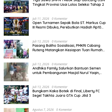
Tingkat Provinsi Usai Lolos Seleksi Tahap 2
Juli 11, 2026
0 Komentar
Open Turnamen Sepak Bola ST. Markus Cup
III Resmi Dibuka, Perebutkan Hadiah Rp10
Juta
Juli 13, 2026
0 Komentar
Pasang Baliho Sosialisasi, PMKRI Cabang
Ruteng Matangkan Kesiapan Tuan Rumah
Kongres dan MPA Nasional
Juli 13, 2026
0 Komentar
Andhika Family Salurkan Bantuan Semen
untuk Pembangunan Masjid Nurul Yaqin,
Wujud Nyata Kepedulian terhadap Rumah
Ibadah
Juli 13, 2026
0 Komentar
Bungkam Kaka Botek di Final, Liberty FC
Segel Takhta Juara GTA Cup Jilid 3
Agustus 7, 2026
0 Komentar