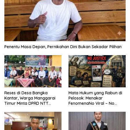
Penentu Masa Depan, Pernikahan Dini Bukan Sekadar Pilihan
Reses di Desa Bangka
Mata Hukum yang Rabun di
Kantar, Warga Manggarai
Pelosok: Menakar
Timur Minta DPRD NTT
FenomenaNo Viral – No
Perjuangkan Pencabutan
Justice dari Bumi Flobamora
Pergub Larangan Beli BBM
Bersubsidi Bagi Penunggak
Pajak