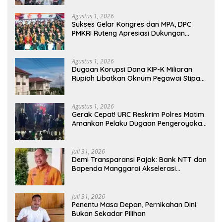
Utara
Agustus 1, 2026
Sukses Gelar Kongres dan MPA, DPC
PMKRI Ruteng Apresiasi Dukungan
Semua Pihak
Agustus 1, 2026
Dugaan Korupsi Dana KIP-K Miliaran
Rupiah Libatkan Oknum Pegawai Stipas
Santu Sirilus Ruteng
Agustus 1, 2026
Gerak Cepat! URC Reskrim Polres Matim
Amankan Pelaku Dugaan Pengeroyokan
Di Jawang Golo Kantar
Juli 31, 2026
​Demi Transparansi Pajak: Bank NTT dan
Bapenda Manggarai Akselerasi
Pemasangan Tapping Box
Juli 31, 2026
Penentu Masa Depan, Pernikahan Dini
Bukan Sekadar Pilihan