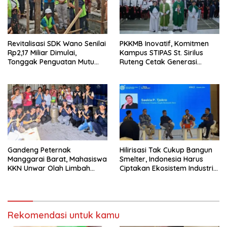
Revitalisasi SDK Wano Senilai
PKKMB Inovatif, Komitmen
Rp2,17 Miliar Dimulai,
Kampus STIPAS St. Sirilus
Tonggak Penguatan Mutu
Ruteng Cetak Generasi
Pendidikan di Manggarai
Cerdas dan Berkarakter
Timur
Gandeng Peternak
Hilirisasi Tak Cukup Bangun
Manggarai Barat, Mahasiswa
Smelter, Indonesia Harus
KKN Unwar Olah Limbah
Ciptakan Ekosistem Industri
Jerami Jadi Pakan
Berkelanjutan
Fermentasi
Rekomendasi untuk kamu