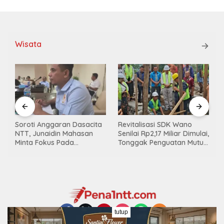
Wisata
Soroti Anggaran Dasacita
Revitalisasi SDK Wano
NTT, Junaidin Mahasan
Senilai Rp2,17 Miliar Dimulai,
Minta Fokus Pada
Tonggak Penguatan Mutu
Penguatan Kompetensi
Pendidikan di Manggarai
Dasar Peserta Didik
Timur
tutup