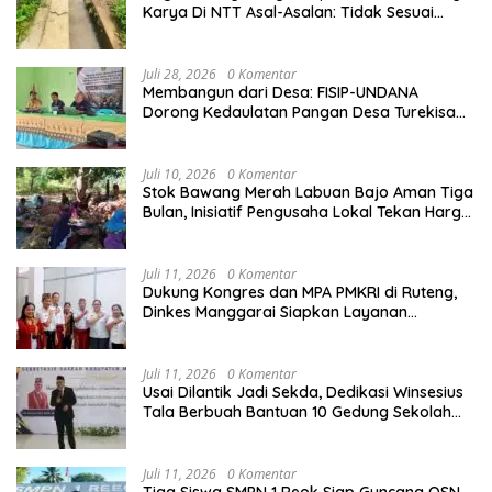
Karya Di NTT Asal-Asalan: Tidak Sesuai
Spek,Diduga Dibackup APH
Juli 28, 2026
0 Komentar
Membangun dari Desa: FISIP-UNDANA
Dorong Kedaulatan Pangan Desa Turekisa
melalui Rekayasa Model Berbasis Modal
Sosial
Juli 10, 2026
0 Komentar
Stok Bawang Merah Labuan Bajo Aman Tiga
Bulan, Inisiatif Pengusaha Lokal Tekan Harga
dan Buka Lapangan Kerja
Juli 11, 2026
0 Komentar
Dukung Kongres dan MPA PMKRI di Ruteng,
Dinkes Manggarai Siapkan Layanan
Kesehatan Gratis
Juli 11, 2026
0 Komentar
Usai Dilantik Jadi Sekda, Dedikasi Winsesius
Tala Berbuah Bantuan 10 Gedung Sekolah
dari Astra
Juli 11, 2026
0 Komentar
Tiga Siswa SMPN 1 Reok Siap Guncang OSN