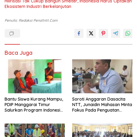
Hilirisasi Tak Cukup Bangun Smelter, Indonesia Harus Ciptakan
Ekosistem Industri Berkelanjutan
Penulis: Redaksi Pena1ntt.com
Baca Juga
Bantu Siswa Kurang Mampu,
Soroti Anggaran Dasacita
PDIP Manggarai Timur
NTT, Junaidin Mahasan Minta
Salurkan Program Indonesia
Fokus Pada Penguatan
Pintar
Kompetensi Dasar Peserta
Didik