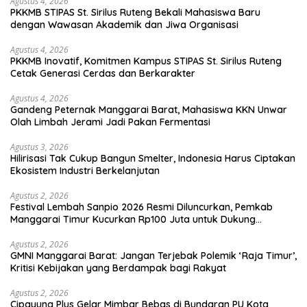
Agustus 4, 2026
PKKMB STIPAS St. Sirilus Ruteng Bekali Mahasiswa Baru
dengan Wawasan Akademik dan Jiwa Organisasi
Agustus 4, 2026
PKKMB Inovatif, Komitmen Kampus STIPAS St. Sirilus Ruteng
Cetak Generasi Cerdas dan Berkarakter
Agustus 4, 2026
Gandeng Peternak Manggarai Barat, Mahasiswa KKN Unwar
Olah Limbah Jerami Jadi Pakan Fermentasi
Agustus 3, 2026
Hilirisasi Tak Cukup Bangun Smelter, Indonesia Harus Ciptakan
Ekosistem Industri Berkelanjutan
Agustus 2, 2026
Festival Lembah Sanpio 2026 Resmi Diluncurkan, Pemkab
Manggarai Timur Kucurkan Rp100 Juta untuk Dukung
Generasi Berkarakter
Agustus 2, 2026
GMNI Manggarai Barat: Jangan Terjebak Polemik ‘Raja Timur’,
Kritisi Kebijakan yang Berdampak bagi Rakyat
Agustus 2, 2026
Cipayung Plus Gelar Mimbar Bebas di Bundaran PU Kota