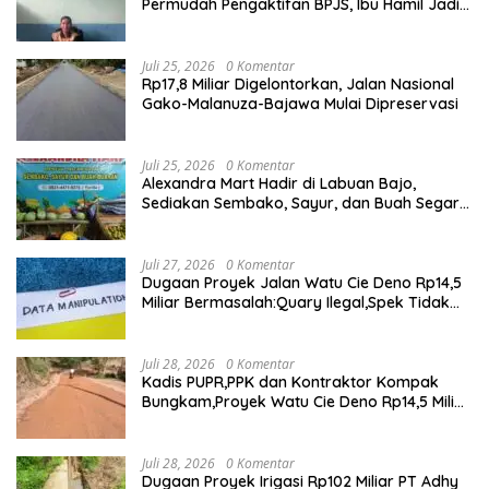
Permudah Pengaktifan BPJS, Ibu Hamil Jadi
Prioritas
Juli 25, 2026
0 Komentar
Rp17,8 Miliar Digelontorkan, Jalan Nasional
Gako-Malanuza-Bajawa Mulai Dipreservasi
Juli 25, 2026
0 Komentar
Alexandra Mart Hadir di Labuan Bajo,
Sediakan Sembako, Sayur, dan Buah Segar
dengan Harga Bersahabat
Juli 27, 2026
0 Komentar
Dugaan Proyek Jalan Watu Cie Deno Rp14,5
Miliar Bermasalah:Quary Ilegal,Spek Tidak
Sesuai,Lab Tidak Terakreditasi
Juli 28, 2026
0 Komentar
Kadis PUPR,PPK dan Kontraktor Kompak
Bungkam,Proyek Watu Cie Deno Rp14,5 Miliar
Terus Jadi Sorotan
Juli 28, 2026
0 Komentar
Dugaan Proyek Irigasi Rp102 Miliar PT Adhy