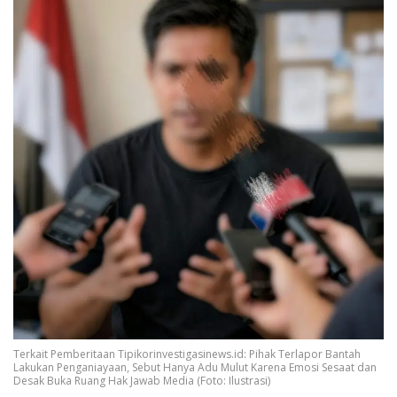
Terkait Pemberitaan Tipikorinvestigasinews.id: Pihak Terlapor Bantah
Lakukan Penganiayaan, Sebut Hanya Adu Mulut Karena Emosi Sesaat dan
Desak Buka Ruang Hak Jawab Media (Foto: Ilustrasi)