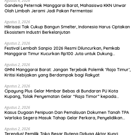
Agustus 4, 2026
Gandeng Peternak Manggarai Barat, Mahasiswa KKN Unwar
Olah Limbah Jerami Jadi Pakan Fermentasi
Agustus 3, 2026
Hilirisasi Tak Cukup Bangun Smelter, Indonesia Harus Ciptakan
Ekosistem Industri Berkelanjutan
Agustus 2, 2026
Festival Lembah Sanpio 2026 Resmi Diluncurkan, Pemkab
Manggarai Timur Kucurkan Rp100 Juta untuk Dukung
Generasi Berkarakter
Agustus 2, 2026
GMNI Manggarai Barat: Jangan Terjebak Polemik ‘Raja Timur’,
Kritisi Kebijakan yang Berdampak bagi Rakyat
Agustus 2, 2026
Cipayung Plus Gelar Mimbar Bebas di Bundaran PU Kota
Kupang, Tolak Penyematan Gelar “Raja Timor” kepada
Jokowi
Agustus 2, 2026
Kasus Dugaan Penipuan Dan Pemalsuan Dokumen Tanah TPA
Warloka Segera Masuk Tahap Gelar Perkara, Penyelidikan
Polres Manggarai Barat Memasuki Fase Krusial
Agustus 2, 2026
Terendus! Pemilik Toko Besar Ruteng Diduga Aktor Kunci