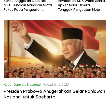
Soroti Anggaran Dasacita
Revitalisasi SDK Wano Senilai
NTT, Junaidin Mahasan Minta
Rp2,17 Miliar Dimulai,
Fokus Pada Penguatan
Tonggak Penguatan Mutu
Kompetensi Dasar Peserta
Pendidikan di Manggarai
Didik
Timur
Kabar Daerah
,
Nasional
November 10, 2025
Presiden Prabowo Anugerahkan Gelar Pahlawan
Nasional untuk Soeharto