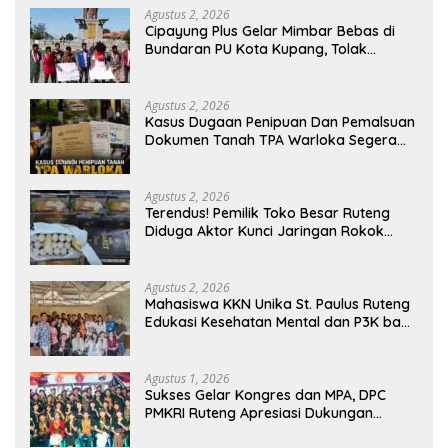
Agustus 2, 2026
Cipayung Plus Gelar Mimbar Bebas di
Bundaran PU Kota Kupang, Tolak
Penyematan Gelar “Raja Timor” kepada
Jokowi
Agustus 2, 2026
Kasus Dugaan Penipuan Dan Pemalsuan
Dokumen Tanah TPA Warloka Segera
Masuk Tahap Gelar Perkara,
Penyelidikan Polres Manggarai Barat
Memasuki Fase Krusial
Agustus 2, 2026
Terendus! Pemilik Toko Besar Ruteng
Diduga Aktor Kunci Jaringan Rokok
Ilegal King Garet Di Flores
Agustus 2, 2026
Mahasiswa KKN Unika St. Paulus Ruteng
Edukasi Kesehatan Mental dan P3K bagi
OMK St. Imaculata Galong, Kota Komba
Utara
Agustus 1, 2026
Sukses Gelar Kongres dan MPA, DPC
PMKRI Ruteng Apresiasi Dukungan
Semua Pihak