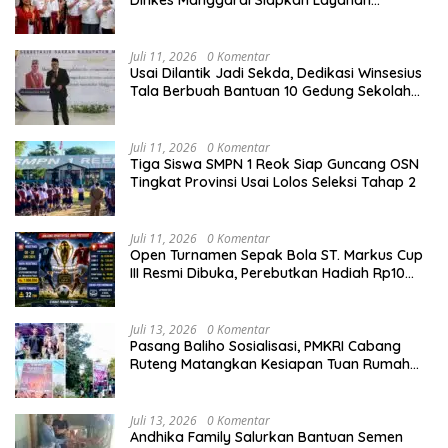
Kesehatan Gratis
Juli 11, 2026
0 Komentar
Usai Dilantik Jadi Sekda, Dedikasi Winsesius
Tala Berbuah Bantuan 10 Gedung Sekolah
dari Astra
Juli 11, 2026
0 Komentar
Tiga Siswa SMPN 1 Reok Siap Guncang OSN
Tingkat Provinsi Usai Lolos Seleksi Tahap 2
Juli 11, 2026
0 Komentar
Open Turnamen Sepak Bola ST. Markus Cup
III Resmi Dibuka, Perebutkan Hadiah Rp10
Juta
Juli 13, 2026
0 Komentar
Pasang Baliho Sosialisasi, PMKRI Cabang
Ruteng Matangkan Kesiapan Tuan Rumah
Kongres dan MPA Nasional
Juli 13, 2026
0 Komentar
Andhika Family Salurkan Bantuan Semen