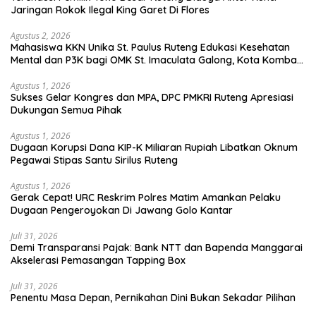
Jaringan Rokok Ilegal King Garet Di Flores
Agustus 2, 2026
Mahasiswa KKN Unika St. Paulus Ruteng Edukasi Kesehatan
Mental dan P3K bagi OMK St. Imaculata Galong, Kota Komba
Utara
Agustus 1, 2026
Sukses Gelar Kongres dan MPA, DPC PMKRI Ruteng Apresiasi
Dukungan Semua Pihak
Agustus 1, 2026
Dugaan Korupsi Dana KIP-K Miliaran Rupiah Libatkan Oknum
Pegawai Stipas Santu Sirilus Ruteng
Agustus 1, 2026
Gerak Cepat! URC Reskrim Polres Matim Amankan Pelaku
Dugaan Pengeroyokan Di Jawang Golo Kantar
Juli 31, 2026
​Demi Transparansi Pajak: Bank NTT dan Bapenda Manggarai
Akselerasi Pemasangan Tapping Box
Juli 31, 2026
Penentu Masa Depan, Pernikahan Dini Bukan Sekadar Pilihan