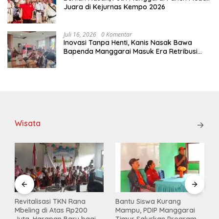
Juara di Kejurnas Kempo 2026
Juli 16, 2026
0 Komentar
Inovasi Tanpa Henti, Kanis Nasak Bawa
Bapenda Manggarai Masuk Era Retribusi
Digital
Wisata
Revitalisasi TKN Rana
Bantu Siswa Kurang
Mbeling di Atas Rp200
Mampu, PDIP Manggarai
i