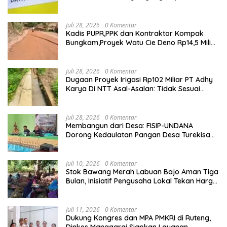
Sesuai,Lab Tidak Terakreditasi
Juli 28, 2026
0 Komentar
Kadis PUPR,PPK dan Kontraktor Kompak
Bungkam,Proyek Watu Cie Deno Rp14,5 Miliar
Terus Jadi Sorotan
Juli 28, 2026
0 Komentar
Dugaan Proyek Irigasi Rp102 Miliar PT Adhy
Karya Di NTT Asal-Asalan: Tidak Sesuai
Spek,Diduga Dibackup APH
Juli 28, 2026
0 Komentar
Membangun dari Desa: FISIP-UNDANA
Dorong Kedaulatan Pangan Desa Turekisa
melalui Rekayasa Model Berbasis Modal
Sosial
Juli 10, 2026
0 Komentar
Stok Bawang Merah Labuan Bajo Aman Tiga
Bulan, Inisiatif Pengusaha Lokal Tekan Harga
dan Buka Lapangan Kerja
Juli 11, 2026
0 Komentar
Dukung Kongres dan MPA PMKRI di Ruteng,
Dinkes Manggarai Siapkan Layanan