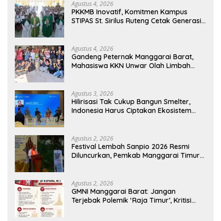
Agustus 4, 2026
PKKMB Inovatif, Komitmen Kampus
STIPAS St. Sirilus Ruteng Cetak Generasi
Cerdas dan Berkarakter
Agustus 4, 2026
Gandeng Peternak Manggarai Barat,
Mahasiswa KKN Unwar Olah Limbah
Jerami Jadi Pakan Fermentasi
Agustus 3, 2026
Hilirisasi Tak Cukup Bangun Smelter,
Indonesia Harus Ciptakan Ekosistem
Industri Berkelanjutan
Agustus 2, 2026
Festival Lembah Sanpio 2026 Resmi
Diluncurkan, Pemkab Manggarai Timur
Kucurkan Rp100 Juta untuk Dukung
Generasi Berkarakter
Agustus 2, 2026
GMNI Manggarai Barat: Jangan
Terjebak Polemik ‘Raja Timur’, Kritisi
Kebijakan yang Berdampak bagi
Rakyat