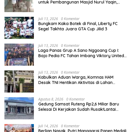
untuk Pembangunan Masjid Nurul Yaqin,
Wujud Nyata Kepedulian terhadap Rumah
Ibadah
Juli 13, 2026
0 Komentar
Bungkam Kaka Botek di Final, Liberty FC
Segel Takhta Juara GTA Cup Jilid 3
Juli 13, 2026
0 Komentar
Laga Panas Grup A Sano Nggoang Cup I:
Bajo Pedia FC Tahan Imbang Viktory United
1-1, Pelatih dan Manajemen Puji Sportivitas
Tim
Juli 13, 2026
0 Komentar
Kabulkan Aduan Warga, Komnas HAM
Desak TNI Hentikan Aktivitas di Lahan
Sengketa Tonggurambang
Agustus 8, 2026
0 Komentar
Gedung Samsat Ruteng Rp2,6 Miliar Baru
Selesai Di Kerjakan Sudah Rusak!Lantai
Retak,Dinding Pecah
Juli 14, 2026
0 Komentar
Berlian Nasak, Putri Manggarai Panen Medali