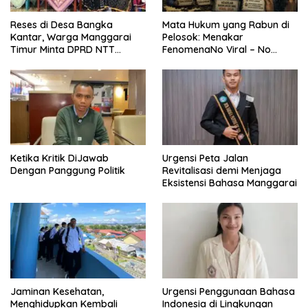
Reses di Desa Bangka
Mata Hukum yang Rabun di
Kantar, Warga Manggarai
Pelosok: Menakar
Timur Minta DPRD NTT
FenomenaNo Viral – No
Perjuangkan Pencabutan
Justice dari Bumi Flobamora
Pergub Larangan Beli BBM
Bersubsidi Bagi Penunggak
Pajak
Ketika Kritik DiJawab
Urgensi Peta Jalan
Dengan Panggung Politik
Revitalisasi demi Menjaga
Eksistensi Bahasa Manggarai
Jaminan Kesehatan,
Urgensi Penggunaan Bahasa
Menghidupkan Kembali
Indonesia di Lingkungan