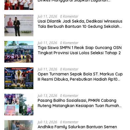
Dinkes Manggarai Siapkan Layanan
Kesehatan Gratis
Juli 11, 2026
0 Komentar
Usai Dilantik Jadi Sekda, Dedikasi Winsesius
Tala Berbuah Bantuan 10 Gedung Sekolah
dari Astra
Juli 11, 2026
0 Komentar
Tiga Siswa SMPN 1 Reok Siap Guncang OSN
Tingkat Provinsi Usai Lolos Seleksi Tahap 2
Juli 11, 2026
0 Komentar
Open Turnamen Sepak Bola ST. Markus Cup
III Resmi Dibuka, Perebutkan Hadiah Rp10
Juta
Juli 13, 2026
0 Komentar
Pasang Baliho Sosialisasi, PMKRI Cabang
Ruteng Matangkan Kesiapan Tuan Rumah
Kongres dan MPA Nasional
Juli 13, 2026
0 Komentar
Andhika Family Salurkan Bantuan Semen