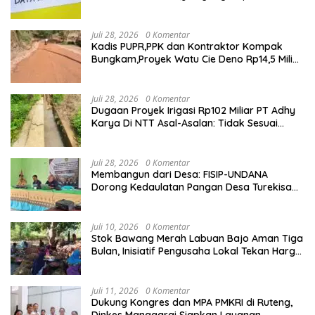
Sesuai,Lab Tidak Terakreditasi
Juli 28, 2026
0 Komentar
Kadis PUPR,PPK dan Kontraktor Kompak
Bungkam,Proyek Watu Cie Deno Rp14,5 Miliar
Terus Jadi Sorotan
Juli 28, 2026
0 Komentar
Dugaan Proyek Irigasi Rp102 Miliar PT Adhy
Karya Di NTT Asal-Asalan: Tidak Sesuai
Spek,Diduga Dibackup APH
Juli 28, 2026
0 Komentar
Membangun dari Desa: FISIP-UNDANA
Dorong Kedaulatan Pangan Desa Turekisa
melalui Rekayasa Model Berbasis Modal
Sosial
Juli 10, 2026
0 Komentar
Stok Bawang Merah Labuan Bajo Aman Tiga
Bulan, Inisiatif Pengusaha Lokal Tekan Harga
dan Buka Lapangan Kerja
Juli 11, 2026
0 Komentar
Dukung Kongres dan MPA PMKRI di Ruteng,