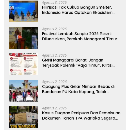
Agustus 3, 2026
Hilirisasi Tak Cukup Bangun Smelter,
Indonesia Harus Ciptakan Ekosistem
Industri Berkelanjutan
Agustus 2, 2026
Festival Lembah Sanpio 2026 Resmi
Diluncurkan, Pemkab Manggarai Timur
Kucurkan Rp100 Juta untuk Dukung
Generasi Berkarakter
Agustus 2, 2026
GMNI Manggarai Barat: Jangan
Terjebak Polemik ‘Raja Timur’, Kritisi
Kebijakan yang Berdampak bagi
Rakyat
Agustus 2, 2026
Cipayung Plus Gelar Mimbar Bebas di
Bundaran PU Kota Kupang, Tolak
Penyematan Gelar “Raja Timor” kepada
Jokowi
Agustus 2, 2026
Kasus Dugaan Penipuan Dan Pemalsuan
Dokumen Tanah TPA Warloka Segera
Masuk Tahap Gelar Perkara,
Penyelidikan Polres Manggarai Barat