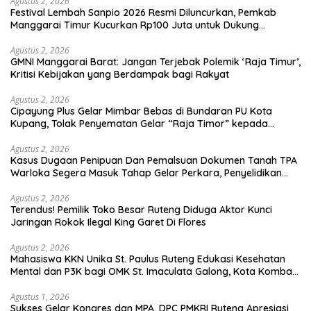
Agustus 2, 2026
Festival Lembah Sanpio 2026 Resmi Diluncurkan, Pemkab
Manggarai Timur Kucurkan Rp100 Juta untuk Dukung
Generasi Berkarakter
Agustus 2, 2026
GMNI Manggarai Barat: Jangan Terjebak Polemik ‘Raja Timur’,
Kritisi Kebijakan yang Berdampak bagi Rakyat
Agustus 2, 2026
Cipayung Plus Gelar Mimbar Bebas di Bundaran PU Kota
Kupang, Tolak Penyematan Gelar “Raja Timor” kepada
Jokowi
Agustus 2, 2026
Kasus Dugaan Penipuan Dan Pemalsuan Dokumen Tanah TPA
Warloka Segera Masuk Tahap Gelar Perkara, Penyelidikan
Polres Manggarai Barat Memasuki Fase Krusial
Agustus 2, 2026
Terendus! Pemilik Toko Besar Ruteng Diduga Aktor Kunci
Jaringan Rokok Ilegal King Garet Di Flores
Agustus 2, 2026
Mahasiswa KKN Unika St. Paulus Ruteng Edukasi Kesehatan
Mental dan P3K bagi OMK St. Imaculata Galong, Kota Komba
Utara
Agustus 1, 2026
Sukses Gelar Kongres dan MPA, DPC PMKRI Ruteng Apresiasi