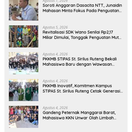
Agustus 7, 2026
Soroti Anggaran Dasacita NTT, Junaidin
Mahasan Minta Fokus Pada Penguatan
Kompetensi Dasar Peserta Didik
Agustus 5, 2026
Revitalisasi SDK Wano Senilai Rp2,17
Miliar Dimulai, Tonggak Penguatan Mutu
Pendidikan di Manggarai Timur
Agustus 4, 2026
PKKMB STIPAS St. Sirilus Ruteng Bekali
Mahasiswa Baru dengan Wawasan
Akademik dan Jiwa Organisasi
Agustus 4, 2026
PKKMB Inovatif, Komitmen Kampus
STIPAS St. Sirilus Ruteng Cetak Generasi
Cerdas dan Berkarakter
Agustus 4, 2026
Gandeng Peternak Manggarai Barat,
Mahasiswa KKN Unwar Olah Limbah
Jerami Jadi Pakan Fermentasi