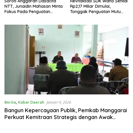
Soroti Anggaran Dasacita
Revitalisasi SDK Wano Senilai
NTT, Junaidin Mahasan Minta
Rp2,17 Miliar Dimulai,
Fokus Pada Penguatan
Tonggak Penguatan Mutu
Kompetensi Dasar Peserta
Pendidikan di Manggarai
Didik
Timur
Berita
,
Kabar Daerah
Januari 9, 2026
Bangun Kepercayaan Publik, Pemkab Manggarai
Perkuat Kemitraan Strategis dengan Awak
Media