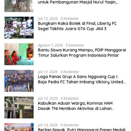
untuk Pembangunan Masjid Nurul Yaqin,
Wujud Nyata Kepedulian terhadap Rumah
Ibadah
Juli 13, 2026
0 Komentar
Bungkam Kaka Botek di Final, Liberty FC
Segel Takhta Juara GTA Cup Jilid 3
Agustus 7, 2026
0 Komentar
Bantu Siswa Kurang Mampu, PDIP Manggarai
Timur Salurkan Program Indonesia Pintar
Juli 13, 2026
0 Komentar
Laga Panas Grup A Sano Nggoang Cup I:
Bajo Pedia FC Tahan Imbang Viktory United
1-1, Pelatih dan Manajemen Puji Sportivitas
Tim
Juli 13, 2026
0 Komentar
Kabulkan Aduan Warga, Komnas HAM
Desak TNI Hentikan Aktivitas di Lahan
Sengketa Tonggurambang
Juli 14, 2026
0 Komentar
Berlian Nasak, Putri Manggarai Panen Medali