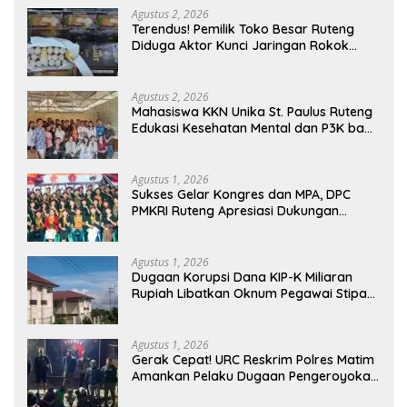
Memasuki Fase Krusial
Agustus 2, 2026
Terendus! Pemilik Toko Besar Ruteng
Diduga Aktor Kunci Jaringan Rokok
Ilegal King Garet Di Flores
Agustus 2, 2026
Mahasiswa KKN Unika St. Paulus Ruteng
Edukasi Kesehatan Mental dan P3K bagi
OMK St. Imaculata Galong, Kota Komba
Utara
Agustus 1, 2026
Sukses Gelar Kongres dan MPA, DPC
PMKRI Ruteng Apresiasi Dukungan
Semua Pihak
Agustus 1, 2026
Dugaan Korupsi Dana KIP-K Miliaran
Rupiah Libatkan Oknum Pegawai Stipas
Santu Sirilus Ruteng
Agustus 1, 2026
Gerak Cepat! URC Reskrim Polres Matim
Amankan Pelaku Dugaan Pengeroyokan
Di Jawang Golo Kantar