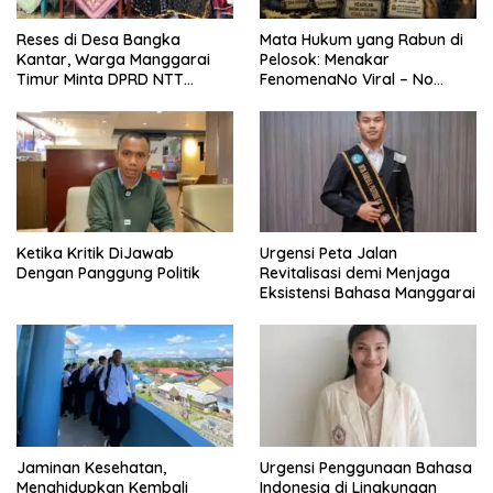
Reses di Desa Bangka
Mata Hukum yang Rabun di
Kantar, Warga Manggarai
Pelosok: Menakar
Timur Minta DPRD NTT
FenomenaNo Viral – No
Perjuangkan Pencabutan
Justice dari Bumi Flobamora
Pergub Larangan Beli BBM
Bersubsidi Bagi Penunggak
Pajak
Ketika Kritik DiJawab
Urgensi Peta Jalan
Dengan Panggung Politik
Revitalisasi demi Menjaga
Eksistensi Bahasa Manggarai
Jaminan Kesehatan,
Urgensi Penggunaan Bahasa
Menghidupkan Kembali
Indonesia di Lingkungan